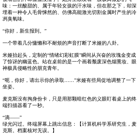
味：一丝酸甜的、属于年轻女孩的汗水味，但在那之下，却深
埋着一种令人毛骨悚然的、仿佛高能激光切割金属时产生的冷
冽臭氧味。
“你好，新生报到。”
一个带着几分慵懒和不耐烦的声音打断了米娅的八卦。
米娅抬起头，定制的“情绪幻彩虹膜”瞬间从兴奋的玫瑰金变成
了惊讶的幽蓝色。站在桌前的是一个画着颓废深色烟熏妆、眼
神极具侵略性的朋克青年。
“呃，你好，请出示你的录取……”米娅有些局促地调整了一下
坐姿。
麦克斯没有掏身份卡，只是用那颗暗红色的义眼盯着桌上的终
端扫描器看了一秒。
“滴——”
绿光闪过。终端屏幕上跳出信息：【计算机科学系研究生，麦
克斯。档案核对无误。】