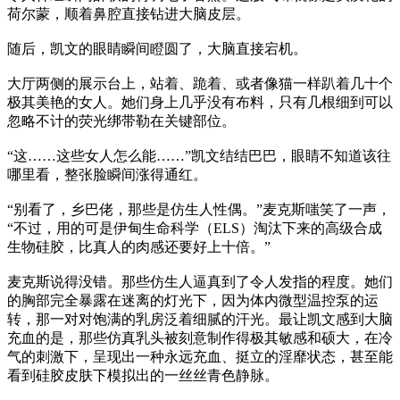
荷尔蒙，顺着鼻腔直接钻进大脑皮层。
随后，凯文的眼睛瞬间瞪圆了，大脑直接宕机。
大厅两侧的展示台上，站着、跪着、或者像猫一样趴着几十个
极其美艳的女人。她们身上几乎没有布料，只有几根细到可以
忽略不计的荧光绑带勒在关键部位。
“这……这些女人怎么能……”凯文结结巴巴，眼睛不知道该往
哪里看，整张脸瞬间涨得通红。
“别看了，乡巴佬，那些是仿生人性偶。”麦克斯嗤笑了一声，
“不过，用的可是伊甸生命科学（ELS）淘汰下来的高级合成
生物硅胶，比真人的肉感还要好上十倍。”
麦克斯说得没错。那些仿生人逼真到了令人发指的程度。她们
的胸部完全暴露在迷离的灯光下，因为体内微型温控泵的运
转，那一对对饱满的乳房泛着细腻的汗光。最让凯文感到大脑
充血的是，那些仿真乳头被刻意制作得极其敏感和硕大，在冷
气的刺激下，呈现出一种永远充血、挺立的淫靡状态，甚至能
看到硅胶皮肤下模拟出的一丝丝青色静脉。