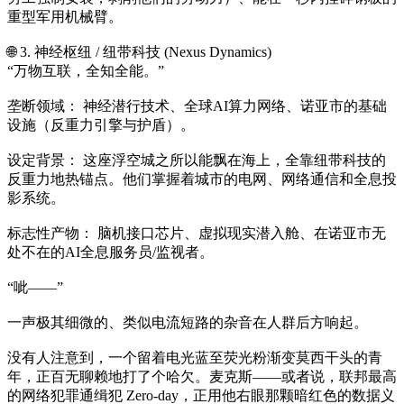
重型军用机械臂。
🌐 3. 神经枢纽 / 纽带科技 (Nexus Dynamics)
“万物互联，全知全能。”
垄断领域： 神经潜行技术、全球AI算力网络、诺亚市的基础
设施（反重力引擎与护盾）。
设定背景： 这座浮空城之所以能飘在海上，全靠纽带科技的
反重力地热锚点。他们掌握着城市的电网、网络通信和全息投
影系统。
标志性产物： 脑机接口芯片、虚拟现实潜入舱、在诺亚市无
处不在的AI全息服务员/监视者。
“呲——”
一声极其细微的、类似电流短路的杂音在人群后方响起。
没有人注意到，一个留着电光蓝至荧光粉渐变莫西干头的青
年，正百无聊赖地打了个哈欠。麦克斯——或者说，联邦最高
的网络犯罪通缉犯 Zero-day，正用他右眼那颗暗红色的数据义