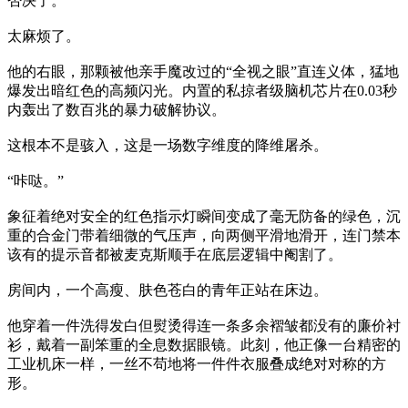
否决了。
太麻烦了。
他的右眼，那颗被他亲手魔改过的“全视之眼”直连义体，猛地
爆发出暗红色的高频闪光。内置的私掠者级脑机芯片在0.03秒
内轰出了数百兆的暴力破解协议。
这根本不是骇入，这是一场数字维度的降维屠杀。
“咔哒。”
象征着绝对安全的红色指示灯瞬间变成了毫无防备的绿色，沉
重的合金门带着细微的气压声，向两侧平滑地滑开，连门禁本
该有的提示音都被麦克斯顺手在底层逻辑中阉割了。
房间内，一个高瘦、肤色苍白的青年正站在床边。
他穿着一件洗得发白但熨烫得连一条多余褶皱都没有的廉价衬
衫，戴着一副笨重的全息数据眼镜。此刻，他正像一台精密的
工业机床一样，一丝不苟地将一件件衣服叠成绝对对称的方
形。