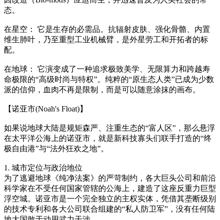
态。
在星空： 它是生存的必需品。抗辐射皮肤、强化骨骼、内置
维生肺叶，乃至重型工业机械臂，是外星劳工和开拓者的标
配。
在地球： 它演变成了一种追求极致美学、无限算力和跨越寿
命极限的“高级时尚与特权”。纯粹的“原生态人类”已成为少数
派的信仰，血肉不再是限制，而是可以随意涂抹的画布。
【诺亚市(Noah's Float)】
如果说地球大陆是规矩森严、注重生态的“富人区”，那么悬浮
在太平洋公海上的诺亚市，就是新科技寡头们联手打造的“终
极自由港”与“法外狂欢之地”。
1. 城市定位与政治地位
为了逃避地球《纯净法案》的严苛制约，各大巨头公司和前沿
科学家在不受任何国家管辖的公海上，建造了这座反重力巨型
浮空城。诺亚市是一个完全独立的主权实体，凭借其垄断级别
的技术专利和各大公司联合组建的“私人防卫军”，没有任何陆
地大国敢于动用武力干涉。