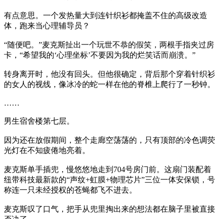
有点意思。一个发热量大到连针织衫都掩盖不住的高级改造
体，跑来当心理辅导员？
“随便吧。”麦克斯扯出一个玩世不恭的假笑，两根手指夹过房
卡，“希望我的‘心理坐标’不要因为我的烂笑话而崩溃。”
转身离开时，他没有回头。但他很确定，背后那个穿着针织衫
的女人的视线，像冰冷的蛇一样在他的脊椎上爬行了一秒钟。
……
男生宿舍楼第七层。
因为还在放假期间，整个走廊空荡荡的，只有顶部的冷色调荧
光灯在不知疲倦地亮着。
麦克斯单手插兜，慢悠悠地走到704号房门前。这扇门装配着
纽带科技最新款的“声纹+虹膜+物理芯片”三位一体安保锁，号
称连一只未经授权的苍蝇都飞不进去。
麦克斯叹了口气，把手从兜里掏出来的想法都在脑子里被直接