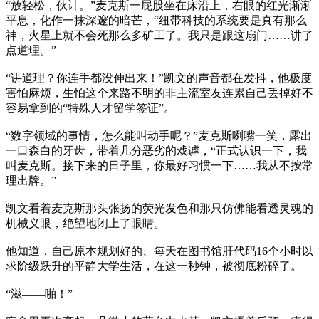
“放轻松，伙计。”麦克斯一屁股坐在床沿上，右眼的红光渐渐
平息，化作一抹深邃的暗芒，“纽带科技的系统要是真有那么
神，火星上就不会死那么多矿工了。我只是跟这扇门……讲了
点道理。”
“讲道理？你连手都没伸出来！”凯文的声音都在发抖，他极度
害怕麻烦，生怕这个来路不明的非主流室友连累自己丢掉好不
容易拿到的“特殊人才留学签证”。
“数字领域的事情，怎么能叫动手呢？”麦克斯咧嘴一笑，露出
一口森白的牙齿，带着几分恶劣的戏谑，“正式认识一下，我
叫麦克斯。接下来的日子里，你最好习惯一下……我从不按常
理出牌。”
凯文看着麦克斯那头张扬的荧光发色和那只仿佛能看透灵魂的
机械义眼，绝望地闭上了眼睛。
他知道，自己原本规划好的、每天在图书馆肝代码16个小时以
求阶级跃升的平静大学生活，在这一秒钟，被彻底粉碎了。
“滋——啪！”