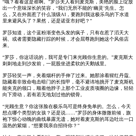
“哦？看看这是谁啊。”罗莎夫人看到麦克斯，美艳的脸上绽放
出一个意味深长的笑容，“我们无所不能的‘幽灵’先生。怎
么，又在外面惹了什么顶级AI，要跑到我这极乐鸟的下水道
里来避风头了？果然，还是诺亚市好吧？”
罗莎知道，这个蓝粉渐变色头发的疯子，只有在惹了滔天大
祸、或者需要隐藏行踪的时候，才会屈尊跑到她这个风俗店
来。
“罗莎，你这话说的，我可是专门来光顾你生意的。”麦克斯大
刺刺地走到沙发前，一屁股坐进柔软的天鹅绒里。
罗莎轻笑一声，夹着烟杆的手伸了过来。她那涂着猩红丹蔻、
隐藏着非致命电击暗门的长指甲，毫不避讳地挑开了麦克斯机
能夹克的领口，顺着他脖子上那个工业皮质项圈的边缘，轻轻
向下滑动，若有若无地划过他的锁骨。
“光顾生意？你这张脸在极乐鸟可是终身免单的。怎么，今天
想点哪个类型的女孩？还是说……”罗莎的身体微微前倾，旗
袍下惊心动魄的曲线暴露无遗，她对着麦克斯的耳边吐出一口
温热的紫烟，“想要我亲自招待你？”