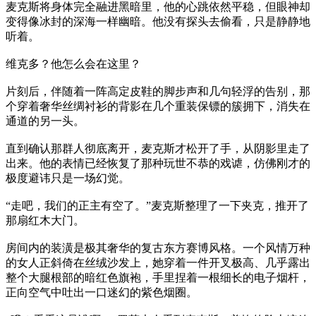
麦克斯将身体完全融进黑暗里，他的心跳依然平稳，但眼神却
变得像冰封的深海一样幽暗。他没有探头去偷看，只是静静地
听着。
维克多？他怎么会在这里？
片刻后，伴随着一阵高定皮鞋的脚步声和几句轻浮的告别，那
个穿着奢华丝绸衬衫的背影在几个重装保镖的簇拥下，消失在
通道的另一头。
直到确认那群人彻底离开，麦克斯才松开了手，从阴影里走了
出来。他的表情已经恢复了那种玩世不恭的戏谑，仿佛刚才的
极度避讳只是一场幻觉。
“走吧，我们的正主有空了。”麦克斯整理了一下夹克，推开了
那扇红木大门。
房间内的装潢是极其奢华的复古东方赛博风格。一个风情万种
的女人正斜倚在丝绒沙发上，她穿着一件开叉极高、几乎露出
整个大腿根部的暗红色旗袍，手里捏着一根细长的电子烟杆，
正向空气中吐出一口迷幻的紫色烟圈。