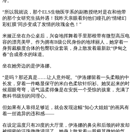
冷。
“所以我就说，那个ELS生物医学系的副教授绝对是在和他带
的那个女研究生搞外遇！我昨天亲眼看到他们瞳孔的‘情绪幻
彩虹膜’同步变成了发情的玫瑰金色！”
米娅正坐在办公桌后，兴奋地挥舞着手里那根带有微型高压电
容的漂亮美甲。作为拥有B级公民身份的地球丽人，她穿着一
身剪裁极度合体的包臀职业套装，身上散发着最新款“伊甸之
春”合成香水的味道。
坐在她旁边的是伊洛娜。
“是吗？那还真是……让人意外呢。”伊洛娜留着一头柔顺的中
长发，穿着一件略显保守的米白色柔软针织衫。她笑起来的时
候眉眼弯弯，语气温柔得像是在安抚一个受惊的孩童，充满了
教科书级别的同理心。
但如果有人靠得足够近，就会发现这幅“知心大姐姐”的画风有
着一丝诡异的违和感——
在设定温度只有20度的大厅里，伊洛娜的鼻尖和后颈的碎发却
被细密的汗珠微微浸湿了。她身上散发着一股极其微妙的气