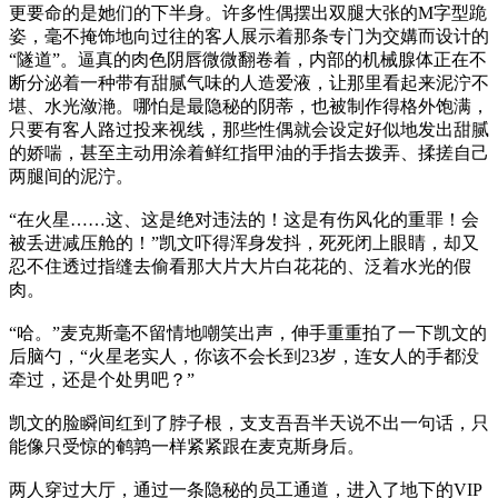
更要命的是她们的下半身。许多性偶摆出双腿大张的M字型跪
姿，毫不掩饰地向过往的客人展示着那条专门为交媾而设计的
“隧道”。逼真的肉色阴唇微微翻卷着，内部的机械腺体正在不
断分泌着一种带有甜腻气味的人造爱液，让那里看起来泥泞不
堪、水光潋滟。哪怕是最隐秘的阴蒂，也被制作得格外饱满，
只要有客人路过投来视线，那些性偶就会设定好似地发出甜腻
的娇喘，甚至主动用涂着鲜红指甲油的手指去拨弄、揉搓自己
两腿间的泥泞。
“在火星……这、这是绝对违法的！这是有伤风化的重罪！会
被丢进减压舱的！”凯文吓得浑身发抖，死死闭上眼睛，却又
忍不住透过指缝去偷看那大片大片白花花的、泛着水光的假
肉。
“哈。”麦克斯毫不留情地嘲笑出声，伸手重重拍了一下凯文的
后脑勺，“火星老实人，你该不会长到23岁，连女人的手都没
牵过，还是个处男吧？”
凯文的脸瞬间红到了脖子根，支支吾吾半天说不出一句话，只
能像只受惊的鹌鹑一样紧紧跟在麦克斯身后。
两人穿过大厅，通过一条隐秘的员工通道，进入了地下的VIP