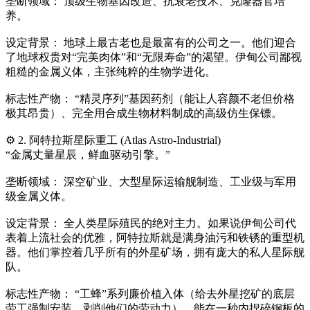
垄断领域： 顶级生物基因改造、抗衰老技术、克隆器官培
养。
设定背景： 地球上最古老也是最富有的公司之一。他们迎合
了地球权贵对“完美肉体”和“无限寿命”的渴望。伊甸公司鄙视
粗糙的金属义体，主张纯粹的生物学进化。
标志性产物： “精灵序列”基因药剂（能让人容颜不老但价格
极其昂贵）、完全用合成生物材料制成的高级仿生保镖。
⚙️ 2. 阿特拉斯星际重工 (Atlas Astro-Industrial)
“金属丈量星辰，鲜血驱动引擎。”
垄断领域： 深空矿业、大型星际运输舰制造、工业级与军用
级金属义体。
设定背景： 全人类星际殖民的绝对主力。如果说伊甸公司代
表着上流社会的优雅，阿特拉斯就是满身油污和铁锈的重型机
器。他们掌控着几乎所有的外星矿场，拥有庞大的私人星际舰
队。
标志性产物： “工蜂”系列廉价植入体（给去外星挖矿的底层
劳工强制安装，剥削他们的劳动力）、能在一秒内捏碎钢板的