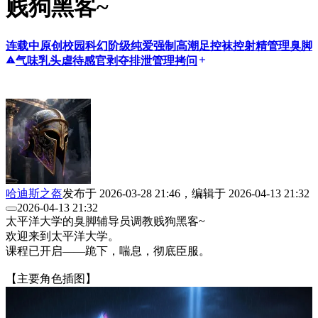
贱狗黑客~
连载中
原创
校园
科幻
阶级
纯爱
强制高潮
足控
袜控
射精管理
臭脚
report_problem
气味
乳头虐待
感官剥夺
排泄管理
拷问
add
哈迪斯之盔
发布于
2026-03-28 21:46
，编辑于
2026-04-13 21:32
2026-04-13 21:32
太平洋大学的臭脚辅导员调教贱狗黑客~
欢迎来到太平洋大学。
课程已开启——跪下，喘息，彻底臣服。
【主要角色插图】