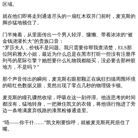
区域。
就在他们即将走到通道尽头的一扇红木双开门前时，麦克斯的
脚步猛地顿住了。
门半掩着，从里面传出一个男人轻浮、慵懒、带着浓浓的“被
金钱浇灌长大”的贵族口音：
“罗莎夫人，价钱不是问题。我只需要你帮我查清楚，ELS那
位阿莉雅大小姐，最近为什么总是在黑市打听一些没有注册序
列号的星际引擎？她想要什么礼物我都能买，没必要去那种脏
地方，不是吗？”
那个声音传出的瞬间，麦克斯右眼那颗正在疯狂扫描周围环境
的暗红色数据义眼，竟然出现了零点几秒的物理级卡顿。
麦克斯的瞳孔骤然收缩，呼吸在这一刻停滞。他连思考的时间
都没有，猛地转身，一把揪住凯文的衣领，将他强行拖进了旁
边一条堆满废弃线路的漆黑检修通道里。
“唔——你干什……”凯文刚要惊呼，就被麦克斯死死捂住了
嘴。