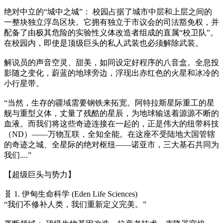
绝对中立的“城中之城”： 校园占据了城市中层和上层之间的
一整块独立浮岛区块。它拥有独立于市议会的司法豁免权，并
配备了由极其危险的实验性义体改造者组成的直属“校卫队”。
在校园内，即使是顶级巨头的私人武装也必须解除武装。
解说员的声音空灵、甜美，如同设定好程序的八音盒。全息投
影随之变化，蔚蓝的地球旁边，浮现出赤红色的火星和冰冷的
小行星带。
“当然，生存的疆域需要钢铁来拓宽。阿特拉斯星际重工的星
舰与重型义体，丈量了残酷的星辰，为地球输送着源源不断的
血液。而我们将这些奇迹连接在一起的，正是伟大的纽带科技
（ND）——万物互联，全知全能。在这座不受陆地大国管辖
的奇迹之城、全星际的绝对枢纽——诺亚市，三大基石共同为
我们....”
【超级巨头与势力】
🧬 1. 伊甸生命科学 (Eden Life Sciences)
“我们不修补人类，我们重新定义完美。”