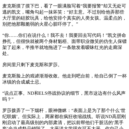
麦克斯摸了摸下巴，看了一眼满脸写着“我要报警”却又无处可
逃的凯文，嘴角勾起一抹坏笑：“好主意。不过别给他弄那些
大厅里的硅胶玩具，给他安排个真实的人类女孩。温柔点的，
别把他那颗脆弱的火星心脏吓停了。”
“你……你们在说什么！我不去！我要回去写代码！”凯文拼命
挣扎，但很快就被两个身材魁梧、面带职业微笑的仿生人保镖
架了起来，半推半就地拖进了一条散发着暧昧红光的走廊深
处。
房间里只剩下麦克斯和罗莎。
麦克斯脸上的戏谑渐渐收敛。他走到吧台前，给自己倒了一杯
冰镇的合成威士忌。
“说点正事。ND和ELS停战协议的细节，黑市这边有什么风声
吗？”
罗莎拨弄了一下烟杆，眼神微眯：“表面上是为了那个什么‘世
纪联姻’。但实际上，两家都在疯狂收缩战线。听说ND高层刚
刚启动了最高级别的内部肃清，把以前帮他们干脏活的‘黑手
套’全当成祭品销毁了。太平洋大学现在可不太平，你自己小