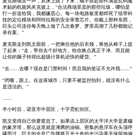
麦克斯嗤笑一声，从床上跳了下来，顺手抓起那件满是乱码魔
术贴的机能风夹克披上，“合法商场里卖的那些垃圾，哪怕是
打一折送给我，我都嫌恶心。每一块电路板里都焊死了纽带科
技的定位模块和阿特拉斯的安全审查芯片。你戴上那种东西，
巨头公司连你每天晚上做了几次春梦、梦里高潮了几秒都能记
录在案。”
麦克斯走到凯文面前，一把揪住他的后衣领，将他从椅子上提
了起来：“走，带你去个好地方。给你换点真正干净、而且能
让你的脑子转得比超级计算机还快的硬货。”
“去……去哪？现在是门禁时间！而且我的签证不允许我……”
“闭嘴，跟上。在这座城市，只要不被监控拍到，就没有什么
是违法的。”
……
半小时后，诺亚市中层区，十字霓虹街区。
凯文觉得自己快要窒息了。如果说上层区的太平洋大学是肃穆
的象牙塔，那么这里就是沸腾的油锅。密集的悬浮车在头顶呼
啸而过，巨大的全息广告牌将五光十色的光污染毫无保留地倾