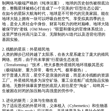
制网络与极端严格的《纯净法案》，地球的历史创伤被彻底治
愈，整颗星球被精心打造成了一个完美的“巨型生态公园”。
在如今的星际大航海时代，地球是不可替代的完美家园。能在
地球大陆上拥有一块可以呼吸自然空气、享受拟真四季的土
地，是全人类社会中身份、财富与权力的绝对巅峰。地球大陆
被保守的“老钱（Old Money）”联盟和僵化的官僚体系统治，
这里严禁任何高污染工业、无限制的AI迭代以及违背伦理的
基因实验。
2. 残酷的星辰：外星殖民地
人类的脚步已经跨越了太阳系，在各大星系建立了庞大的殖民
网络。然而，由于尚未掌握“行星级生态改造
（Terraforming）”技术，绝大多数外星殖民地环境极其恶劣
（极端辐射、重力异常、毒性大气、极寒极热）。
对于普通人而言，星空不是浪漫的诗篇，而是冰冷残酷的资源
工厂。外星殖民地多为深空矿场、重工业造船厂或危险品实验
基地。无数怀揣暴富梦想的底层人前往星空“淘金”，却终其一
生被困在封闭的加压舱与高强度的劳作中。
3. 进化的躯壳：义体与生物改造
为了适应恶劣的外星环境，义体植入（Cybernetics）和生物基
因改造（Bio-mods）应运而生，并迅速普及为人类社会的常