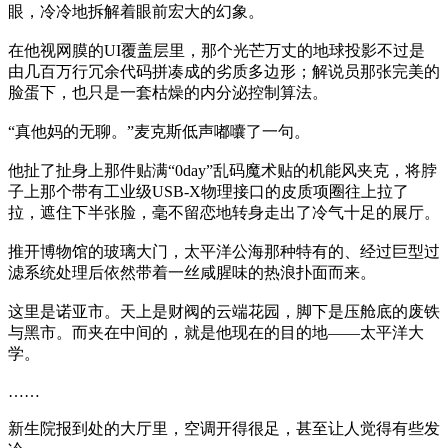
眼，冷冷地拆解着眼前宏大的幻象。
在他视网膜的UI覆盖层里，那个光芒万丈的地球投影不过是
由几百万行冗余代码拼凑成的劣质多边形；解说员那张完美的
脸蛋下，也只是一套枯燥的内分泌控制算法。
“真他妈的无聊。”麦克斯低声嘟囔了一句。
他扯了扯身上那件贴满“0day”乱码魔术贴的机能风夹克，将脖
子上那个带有工业级USB-X物理接口的皮质项圈往上拉了
拉，遮住下半张脸，毫不留恋地转身走出了冷气十足的展厅。
推开博物馆的玻璃大门，太平洋公海那种特有的、经过巨型过
滤系统处理后依然带着一丝咸腥味的热浪扑面而来。
这里是诺亚市。天上是财阀的云端花园，脚下是压舱底的废铁
与黑市。而夹在中间的，就是他现在的目的地——太平洋大
学。
……
新生院报到处的大厅里，空调开得很足，甚至让人觉得有些发