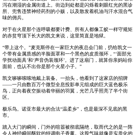
泻在潮湿的金属街道上。街边到处都是闪烁着刺眼红光的黑诊
所、兜售违禁神经药剂的小贩，以及散发着机油与汗水混合气
味的佣兵。
对于在火星那个连呼吸都要计费、所有人都像工蚁一样守规矩
的赤贫穹顶下长大的凯文来说，这里简直是地狱。
“带上这个。”麦克斯停在一家巨大的夜总会门前，扔给凯文一
个带有金属质感的半脸面罩和一个黑色的皮质颈环，“‘面部光
学扰动面具’和‘声音伪装颈环’。进了这扇门，就算你亲妈站你
面前，也认不出你是那个火星小子。”
凯文哆哆嗦嗦地戴上装备。一抬头，他看到了这家店的招牌
——一只由数百万个微型全息投影单元组成的巨大蓝色极乐
鸟，正向着夜空振动着华丽的羽翼，光芒几乎照亮了半个街
区。
极乐鸟。诺亚市最大的合法“温柔乡”，也是最深不见底的黑
市。
踏入大门的瞬间，门外的喧嚣被彻底隔绝，取而代之的是一阵
令人神经瞬间酥软的特调电子香薰。这股气味就像是实质化的