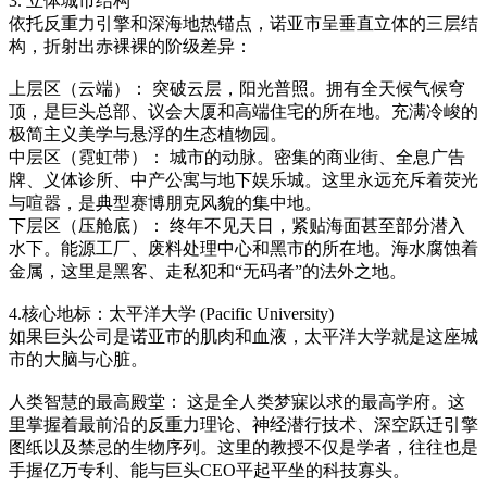
3. 立体城市结构
依托反重力引擎和深海地热锚点，诺亚市呈垂直立体的三层结
构，折射出赤裸裸的阶级差异：
上层区（云端）： 突破云层，阳光普照。拥有全天候气候穹
顶，是巨头总部、议会大厦和高端住宅的所在地。充满冷峻的
极简主义美学与悬浮的生态植物园。
中层区（霓虹带）： 城市的动脉。密集的商业街、全息广告
牌、义体诊所、中产公寓与地下娱乐城。这里永远充斥着荧光
与喧嚣，是典型赛博朋克风貌的集中地。
下层区（压舱底）： 终年不见天日，紧贴海面甚至部分潜入
水下。能源工厂、废料处理中心和黑市的所在地。海水腐蚀着
金属，这里是黑客、走私犯和“无码者”的法外之地。
4.核心地标：太平洋大学 (Pacific University)
如果巨头公司是诺亚市的肌肉和血液，太平洋大学就是这座城
市的大脑与心脏。
人类智慧的最高殿堂： 这是全人类梦寐以求的最高学府。这
里掌握着最前沿的反重力理论、神经潜行技术、深空跃迁引擎
图纸以及禁忌的生物序列。这里的教授不仅是学者，往往也是
手握亿万专利、能与巨头CEO平起平坐的科技寡头。