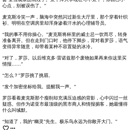
心点，别被误伤了。”
麦克斯冷笑一声，脑海中突然闪过新生大厅里，那个穿着针织
衫、明明在空调房里却浑身渗着汗水的心理辅导员。
“我的事不用你操心。”麦克斯将杯里的威士忌一饮而尽，转身
准备离开。但在走到门口时，他停下脚步，背对着罗莎，语气
变得异常随意，却带着某种不容置疑的冰冷。
“对了，罗莎。以后维克多·雷诺兹那个废物如果再来你这里买
情报……”
“怎么？”罗莎挑了挑眉。
“发个加密坐标给我。提醒我一声。”
罗莎看着麦克斯那个瘦削却充满压迫感的背影，心中闪过一丝
疑惑。但作为诺亚市最顶级的黑市商人和情报掮客，她最懂得
什么叫缄默。
“知道了，我的“幽灵”先生。极乐鸟永远为你敞开大门。”
favorite_border
more_horiz