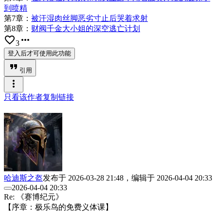
到喷精
第7章：
被汗湿肉丝脚恶劣寸止后哭着求射
第8章：
财阀千金大小姐的深空逃亡计划
favorite_border
more_horiz
3
登入后才可使用此功能
format_quote
引用
more_vert
只看该作者
复制链接
哈迪斯之盔
发布于
2026-03-28 21:48
，编辑于
2026-04-04 20:33
2026-04-04 20:33
Re: 《赛博纪元》
【序章：极乐鸟的免费义体课】