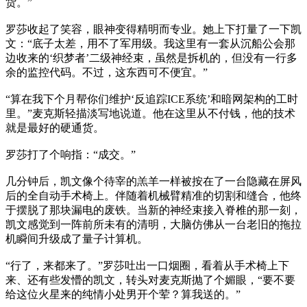
货。”
罗莎收起了笑容，眼神变得精明而专业。她上下打量了一下凯
文：“底子太差，用不了军用级。我这里有一套从沉船公会那
边收来的‘织梦者’二级神经束，虽然是拆机的，但没有一行多
余的监控代码。不过，这东西可不便宜。”
“算在我下个月帮你们维护‘反追踪ICE系统’和暗网架构的工时
里。”麦克斯轻描淡写地说道。他在这里从不付钱，他的技术
就是最好的硬通货。
罗莎打了个响指：“成交。”
几分钟后，凯文像个待宰的羔羊一样被按在了一台隐藏在屏风
后的全自动手术椅上。伴随着机械臂精准的切割和缝合，他终
于摆脱了那块漏电的废铁。当新的神经束接入脊椎的那一刻，
凯文感觉到一阵前所未有的清明，大脑仿佛从一台老旧的拖拉
机瞬间升级成了量子计算机。
“行了，来都来了。”罗莎吐出一口烟圈，看着从手术椅上下
来、还有些发懵的凯文，转头对麦克斯抛了个媚眼，“要不要
给这位火星来的纯情小处男开个荤？算我送的。”