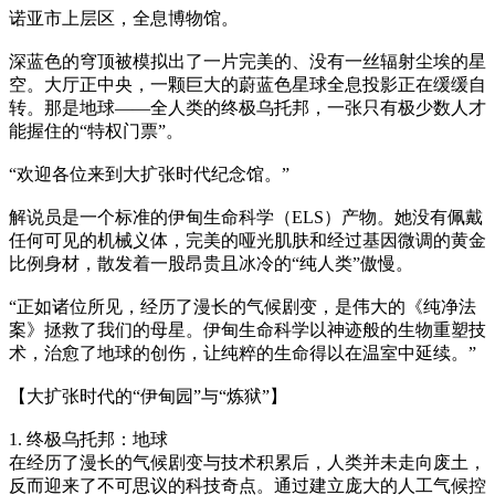
诺亚市上层区，全息博物馆。
深蓝色的穹顶被模拟出了一片完美的、没有一丝辐射尘埃的星
空。大厅正中央，一颗巨大的蔚蓝色星球全息投影正在缓缓自
转。那是地球——全人类的终极乌托邦，一张只有极少数人才
能握住的“特权门票”。
“欢迎各位来到大扩张时代纪念馆。”
解说员是一个标准的伊甸生命科学（ELS）产物。她没有佩戴
任何可见的机械义体，完美的哑光肌肤和经过基因微调的黄金
比例身材，散发着一股昂贵且冰冷的“纯人类”傲慢。
“正如诸位所见，经历了漫长的气候剧变，是伟大的《纯净法
案》拯救了我们的母星。伊甸生命科学以神迹般的生物重塑技
术，治愈了地球的创伤，让纯粹的生命得以在温室中延续。”
【大扩张时代的“伊甸园”与“炼狱”】
1. 终极乌托邦：地球
在经历了漫长的气候剧变与技术积累后，人类并未走向废土，
反而迎来了不可思议的科技奇点。通过建立庞大的人工气候控