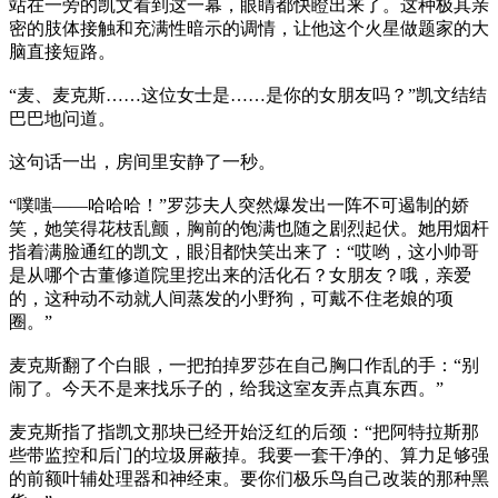
站在一旁的凯文看到这一幕，眼睛都快瞪出来了。这种极其亲
密的肢体接触和充满性暗示的调情，让他这个火星做题家的大
脑直接短路。
“麦、麦克斯……这位女士是……是你的女朋友吗？”凯文结结
巴巴地问道。
这句话一出，房间里安静了一秒。
“噗嗤——哈哈哈！”罗莎夫人突然爆发出一阵不可遏制的娇
笑，她笑得花枝乱颤，胸前的饱满也随之剧烈起伏。她用烟杆
指着满脸通红的凯文，眼泪都快笑出来了：“哎哟，这小帅哥
是从哪个古董修道院里挖出来的活化石？女朋友？哦，亲爱
的，这种动不动就人间蒸发的小野狗，可戴不住老娘的项
圈。”
麦克斯翻了个白眼，一把拍掉罗莎在自己胸口作乱的手：“别
闹了。今天不是来找乐子的，给我这室友弄点真东西。”
麦克斯指了指凯文那块已经开始泛红的后颈：“把阿特拉斯那
些带监控和后门的垃圾屏蔽掉。我要一套干净的、算力足够强
的前额叶辅处理器和神经束。要你们极乐鸟自己改装的那种黑