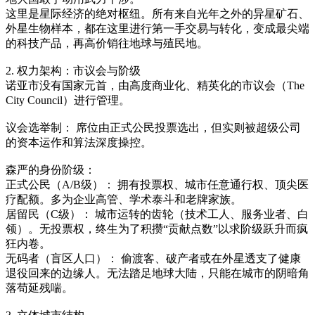
这里是星际经济的绝对枢纽。所有来自光年之外的异星矿石、
外星生物样本，都在这里进行第一手交易与转化，变成最尖端
的科技产品，再高价销往地球与殖民地。
2. 权力架构：市议会与阶级
诺亚市没有国家元首，由高度商业化、精英化的市议会（The
City Council）进行管理。
议会选举制： 席位由正式公民投票选出，但实则被超级公司
的资本运作和算法深度操控。
森严的身份阶级：
正式公民（A/B级）： 拥有投票权、城市任意通行权、顶尖医
疗配额。多为企业高管、学术泰斗和老牌家族。
居留民（C级）： 城市运转的齿轮（技术工人、服务业者、白
领）。无投票权，终生为了积攒“贡献点数”以求阶级跃升而疯
狂内卷。
无码者（盲区人口）： 偷渡客、破产者或在外星透支了健康
退役回来的边缘人。无法踏足地球大陆，只能在城市的阴暗角
落苟延残喘。