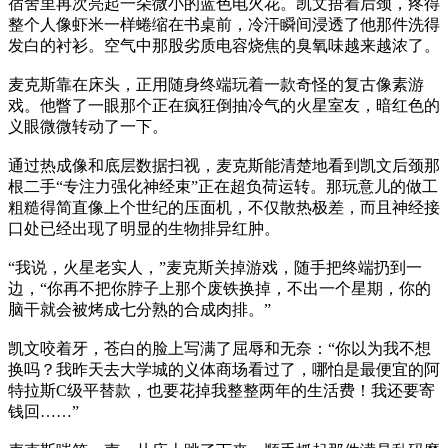
宿舍里再次亮起一朵微小的蓝色电火花。凯文捂着后颈，疼得
整个人像虾米一样蜷缩在书桌前，冷汗瞬间浸透了他那件洗得
发白的衬衫。空气中那股劣质电容烧焦的臭氧味越来越浓了。
麦克斯靠在床头，正用随身终端玩着一款奇怪的复古像素游
戏。他瞥了一眼那个正在疯狂倒抽冷气的火星室友，暗红色的
义眼微微转动了一下。
通过热成像和底层数据扫视，麦克斯能清楚地看到凯文后颈那
根二手“专注力强化神经束”正在超负荷运转。那玩意儿的做工
粗糙得简直像上个世纪的压面机，不仅散热极差，而且神经接
口处已经出现了明显的生物排异红肿。
“我说，火星老实人，”麦克斯关掉游戏，随手把终端扔到一
边，“你再不把你脖子上那个废铁换掉，不出一个星期，你的
脑干就会被烤成七分熟的合成肉排。”
凯文咬着牙，苍白的脸上写满了屈辱和无奈：“你以为我不想
换吗？我昨天去大学城的义体商场看过了，哪怕是最便宜的阿
特拉斯C级平替款，也要花掉我整整两年的生活费！我还要寄
钱回……”