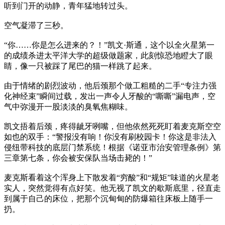
听到门开的动静，青年猛地转过头。
空气凝滞了三秒。
“你……你是怎么进来的？！”凯文·斯通，这个以全火星第一
的成绩杀进太平洋大学的超级做题家，此刻惊恐地瞪大了眼
睛，像一只被踩了尾巴的猫一样跳了起来。
由于情绪的剧烈波动，他后颈那个做工粗糙的二手“专注力强
化神经束”瞬间过载，发出一声令人牙酸的“嘶嘶”漏电声，空
气中弥漫开一股淡淡的臭氧焦糊味。
凯文捂着后颈，疼得龇牙咧嘴，但他依然死死盯着麦克斯空空
如也的双手：“警报没有响！你没有刷校园卡！你这是非法入
侵纽带科技的底层门禁系统！根据《诺亚市治安管理条例》第
三章第七条，你会被安保队当场击毙的！”
麦克斯看着这个浑身上下散发着“穷酸”和“规矩”味道的火星老
实人，突然觉得有点好笑。他无视了凯文的歇斯底里，径直走
到属于自己的床位，把那个沉甸甸的防爆箱往床板上随手一
扔。