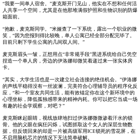
“我要一间单人宿舍。”麦克斯开门见山，他实在不想和任何活
人共享一个空间，尤其是在他那堆满假护照和生物识别的防爆
箱面前。
“抱歉，麦克斯同学。”米娅查了一下系统，露出一个职业的微
笑，“因为您报到得比较晚，单人公寓已经全部分配完毕了。
目前只剩下学生公寓的几间双人间。”
麦克斯眉头一皱，正想用点“非常规手段”黑进系统给自己凭空
捏造一个单人房，旁边的伊洛娜却微笑着递过来一张实体房
卡。
“其实，大学生活也是一次建立社会连接的绝佳机会。”伊洛娜
的声线平稳得没有一丝波澜，完美符合心理辅导员的程序化反
应，“和一个室友共同生活，能有效锚定你在这个新环境中的
心理坐标，降低孤独感带来的精神内耗。你可以把它当成一场
有趣的社会学观察，对吧？”
麦克斯眯起眼睛，视线放肆地扫过伊洛娜微微渗着汗水的锁
骨。他的义眼在疯狂闪烁，试图抓取这个女人的深层生物数
据，但反馈回来的却是一片被高级军用ICE锁死的雪花屏，在
不启用脑机芯片的情况下无法简单破解。