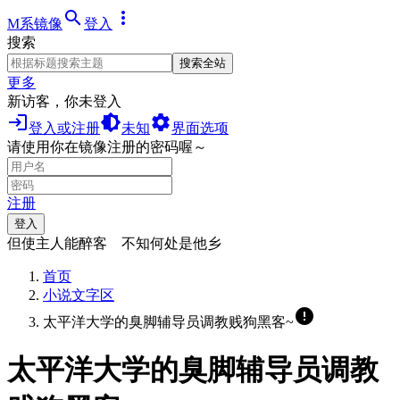
search
more_vert
M系镜像
登入
搜索
搜索全站
更多
新访客，你未登入
login
brightness_medium
settings
登入或注册
未知
界面选项
请使用你在镜像注册的密码喔～
注册
登入
但使主人能醉客 不知何处是他乡
首页
小说文字区
error
太平洋大学的臭脚辅导员调教贱狗黑客~
太平洋大学的臭脚辅导员调教