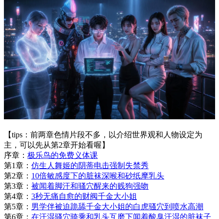
【tips：前两章色情片段不多，以介绍世界观和人物设定为
主，可以先从第2章开始看喔】
序章：
极乐鸟的免费义体课
第1章：
仿生人舞姬的阴蒂电击强制失禁秀
第2章：
10倍敏感度下的脏袜深喉和砂纸摩乳头
第3章：
被闻着脚汗和骚穴醒来的贱狗强吻
第4章：
3秒无痛自愈的财阀千金大小姐
第5章：
男学伴被迫跪舔千金大小姐的白虎骚穴到喷水高潮
第6章：
在汗湿骚穴骑乘和乳头互磨下闻着酸臭汗湿的脏袜子