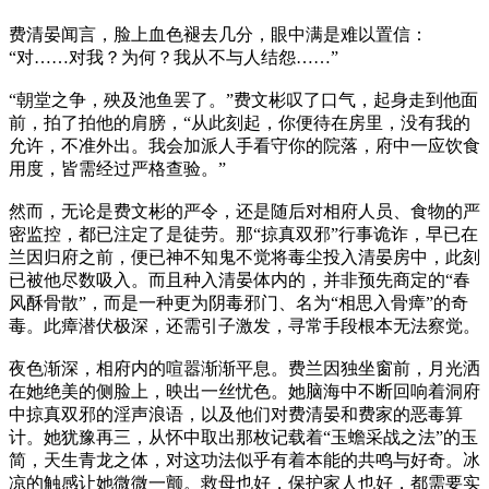
费清晏闻言，脸上血色褪去几分，眼中满是难以置信：
“对……对我？为何？我从不与人结怨……”
“朝堂之争，殃及池鱼罢了。”费文彬叹了口气，起身走到他面
前，拍了拍他的肩膀，“从此刻起，你便待在房里，没有我的
允许，不准外出。我会加派人手看守你的院落，府中一应饮食
用度，皆需经过严格查验。”
然而，无论是费文彬的严令，还是随后对相府人员、食物的严
密监控，都已注定了是徒劳。那“掠真双邪”行事诡诈，早已在
兰因归府之前，便已神不知鬼不觉将毒尘投入清晏房中，此刻
已被他尽数吸入。而且种入清晏体内的，并非预先商定的“春
风酥骨散”，而是一种更为阴毒邪门、名为“相思入骨瘴”的奇
毒。此瘴潜伏极深，还需引子激发，寻常手段根本无法察觉。
夜色渐深，相府内的喧嚣渐渐平息。费兰因独坐窗前，月光洒
在她绝美的侧脸上，映出一丝忧色。她脑海中不断回响着洞府
中掠真双邪的淫声浪语，以及他们对费清晏和费家的恶毒算
计。她犹豫再三，从怀中取出那枚记载着“玉蟾采战之法”的玉
简，天生青龙之体，对这功法似乎有着本能的共鸣与好奇。冰
凉的触感让她微微一颤。救母也好，保护家人也好，都需要实