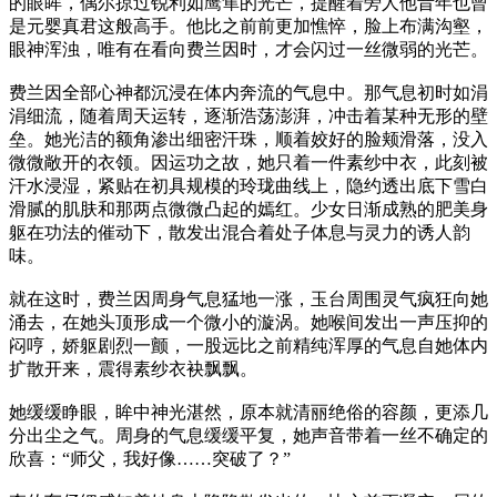
的眼眸，偶尔掠过锐利如鹰隼的光芒，提醒着旁人他昔年也曾
是元婴真君这般高手。他比之前前更加憔悴，脸上布满沟壑，
眼神浑浊，唯有在看向费兰因时，才会闪过一丝微弱的光芒。
费兰因全部心神都沉浸在体内奔流的气息中。那气息初时如涓
涓细流，随着周天运转，逐渐浩荡澎湃，冲击着某种无形的壁
垒。她光洁的额角渗出细密汗珠，顺着姣好的脸颊滑落，没入
微微敞开的衣领。因运功之故，她只着一件素纱中衣，此刻被
汗水浸湿，紧贴在初具规模的玲珑曲线上，隐约透出底下雪白
滑腻的肌肤和那两点微微凸起的嫣红。少女日渐成熟的肥美身
躯在功法的催动下，散发出混合着处子体息与灵力的诱人韵
味。
就在这时，费兰因周身气息猛地一涨，玉台周围灵气疯狂向她
涌去，在她头顶形成一个微小的漩涡。她喉间发出一声压抑的
闷哼，娇躯剧烈一颤，一股远比之前精纯浑厚的气息自她体内
扩散开来，震得素纱衣袂飘飘。
她缓缓睁眼，眸中神光湛然，原本就清丽绝俗的容颜，更添几
分出尘之气。周身的气息缓缓平复，她声音带着一丝不确定的
欣喜：“师父，我好像……突破了？”