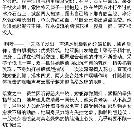
分彼此。淫声浪语与粗重喘息交织，在空旷石室中回荡。采苓
子欲火难耐，索性将云蜃子一把抱起，按在兰因方才打坐过的
冰冷石台上，掀起两人袍摆，露出自己胯下那青筋盘绕、狰狞
怒张的粗长阳具，龟头赤红如血，马眼处已渗出点点晶莹。他
对准她那泥泞不堪、淫水横流的幽深花径，腰身一挺，便齐根
没入。
“啊呀——！”云蜃子发出一声满足到极致的淫媚长吟，螓首后
仰，雪白颈项拉出优美弧线。她双腿自发地盘上采苓子精壮的
腰身，足踝在他臀后交缠，肥臀迎合着他的冲撞不断耸动。采
苓子低吼一声，双手抓住她胸前两团沉甸甸的乳肉，指尖掐着
乳珠，下身如打桩般猛烈抽送，一次次深深捣入花心，直顶得
她娇躯乱颤，淫水四溅。两人交合处水声噗嗤作响，伴随着肉
体撞击的啪啪声与云蜃子越来越高昂放肆的浪叫。
暗室之中，费兰因听得怒火中烧，娇躯微微颤抖，紧握的拳头
指节发白。她与侄儿费清晏一同长大，他天真老实，从不惹是
非，岂容外人如此算计侮辱费家名声！感受到外面那对狗男女
愈发不堪的动静，她周身灵力隐有失控之象，胸脯剧烈起伏，
一股夹杂着愤怒与莫名燥热的情绪涌上心头，几乎就要不顾一
切冲出去。