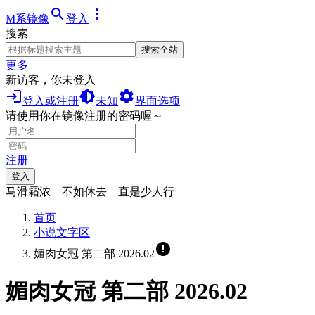
search
more_vert
M系镜像
登入
搜索
搜索全站
更多
新访客，你未登入
login
brightness_medium
settings
登入或注册
未知
界面选项
请使用你在镜像注册的密码喔～
注册
登入
马滑霜浓 不如休去 直是少人行
首页
小说文字区
error
媚肉女冠 第二部 2026.02
媚肉女冠 第二部 2026.02