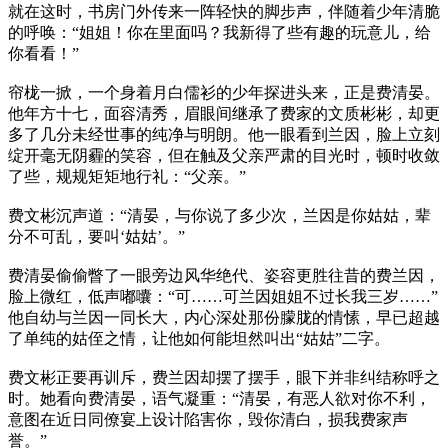
就在这时，书房门外传来一阵轻快的脚步声，伴随着少年清脆
的呼唤：“姐姐！你在里面吗？我新得了些有趣的玩意儿，给
你看看！”
帘栊一掀，一个身着月白儒衫的少年探进头来，正是费清晏。
他年方十七，面容清秀，眉眼间继承了费家的文质彬彬，却更
多了几分未经世事的纯净与明朗。他一眼看到兰因，脸上立刻
绽开毫无阴霾的笑容，但在触及父亲严肃的目光时，顿时收敛
了些，规规矩矩地行礼：“父亲。”
费文彬沉声道：“清晏，与你说了多少次，兰因是你姑姑，辈
分不可乱，要叫‘姑姑’。”
费清晏偷偷瞥了一眼旁边风华绝代、姿容更胜往昔的费兰因，
脸上微红，低声嘟囔：“可……可兰因姐姐不过长我三岁……”
他自幼与兰因一同长大，内心深处那份朦胧的情愫，早已超越
了单纯的姑侄之情，让他如何能坦然叫出“姑姑”二字。
费文彬正要再训斥，费兰因却摆了摆手，眼下并非纠结称呼之
时。她看向费清晏，语气凝重：“清晏，有恶人欲对你不利，
意图在近日同僚宴上设计陷害你，毁你清白，损我费家声
誉。”