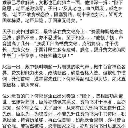
难事已尽数解决，文彬也已能独当一面。他深深一揖：“陛下
隆恩，老臣感激涕零。子曰：‘及其老也，血气既衰，戒之在
得。’老臣不敢贪权恋位，阻塞贤路。朝中俊杰如云，皆可为
国家栋梁。老臣归隐，于国事无碍矣。”
天子目光扫过群臣，最终落在费文彬身上：“费爱卿既然去意
已决，朕虽不舍，亦不忍强留。至于相位……”他顿了顿，声
音提高了几分，“朕观工部尚书费文彬，克绍箕裘，才干优
长，尤擅实务，于国计民生多有建树。朕意，擢升费文彬为同
中书门下平章事，继任宰辅之职！”
此言一出，殿中顿时响起一片细微的吸气声，殿中百官神色各
异。费文彬能力出众，政绩斐然，确是合格人选。但按朝中惯
例，升任首辅，通常需先任门下侍郎等副相之职历练。如此直
接破格，前所未有。
位列班首的门下侍郎赵企正出列奏道：“陛下，费相国功高盖
世，乞骸骨归隐，臣等亦感佩其高义。费尚书才干卓著，臣亦
深知。然宰辅之位，关乎国体，从未有由六部尚书直接升任之
先例。臣以为，为稳妥计，不若先升任费尚书为中书侍郎，积
累经验，待资历足够，再正位首辅，如此既合规制，亦可使百
官心服。若贸然破格，恐非国家之福，亦对费尚书日后施政不