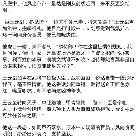
入殿中。他风尘仆仆，显然是刚从前线赶回，来不及更换朝
服。
“臣王云彪，参见陛下！边关军务已毕，特来复命！”王云彪声
如洪钟，抱拳行礼。他目光扫过殿中，立刻察觉到气氛异常，
略一询问身旁官员，便已知晓缘由。
他虎目一瞪，毫不客气：“赵侍郎！你在这里扯惯例规矩，我
且问你，治理国家，是靠资历还是靠才干？费文彬尚书办实
事、利百姓的本事，满朝文武谁不知晓？赵侍郎此言莫非是自
己谋求相位，怕贤能捷足先登？”
王云彪如今在武将中位极人臣，战功赫赫，说话自带一股沙场
悍气，毫不留情面。他这番话如同重锤，砸得赵企正面色赤
红，嘴唇哆嗦，却不敢与这凶神争执。
王云彪转向天子，单膝跪地，甲胄铿锵：“陛下！臣是个粗
人，不懂弯弯绕绕！愿以项上人头及赫赫战功担保，费文彬足
可胜任首辅之职！”
他这一表态，如同巨石落水。原本中立观望的官员，风向瞬间
明朗，纷纷出列表态，支持圣裁。