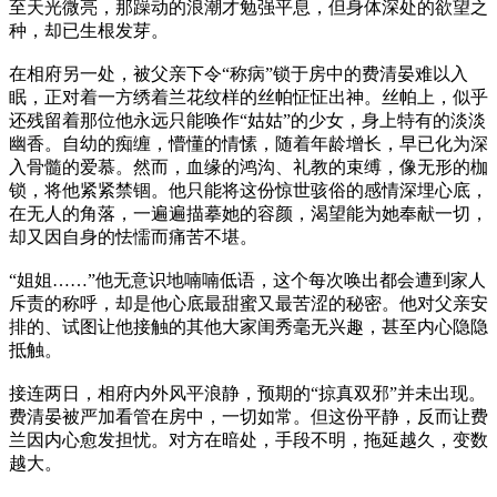
至天光微亮，那躁动的浪潮才勉强平息，但身体深处的欲望之
种，却已生根发芽。
在相府另一处，被父亲下令“称病”锁于房中的费清晏难以入
眠，正对着一方绣着兰花纹样的丝帕怔怔出神。丝帕上，似乎
还残留着那位他永远只能唤作“姑姑”的少女，身上特有的淡淡
幽香。自幼的痴缠，懵懂的情愫，随着年龄增长，早已化为深
入骨髓的爱慕。然而，血缘的鸿沟、礼教的束缚，像无形的枷
锁，将他紧紧禁锢。他只能将这份惊世骇俗的感情深埋心底，
在无人的角落，一遍遍描摹她的容颜，渴望能为她奉献一切，
却又因自身的怯懦而痛苦不堪。
“姐姐……”他无意识地喃喃低语，这个每次唤出都会遭到家人
斥责的称呼，却是他心底最甜蜜又最苦涩的秘密。他对父亲安
排的、试图让他接触的其他大家闺秀毫无兴趣，甚至内心隐隐
抵触。
接连两日，相府内外风平浪静，预期的“掠真双邪”并未出现。
费清晏被严加看管在房中，一切如常。但这份平静，反而让费
兰因内心愈发担忧。对方在暗处，手段不明，拖延越久，变数
越大。