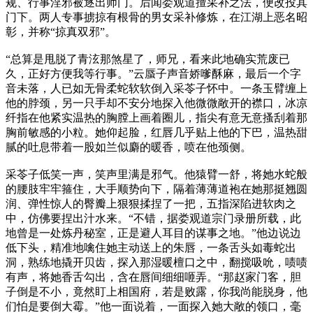
规、行事淫邪被逐出师门。后闻娄观道擅采补之法，便改投其
门下。两人专事掳掠有根骨的男女采补修炼，在江湖上恶名昭
彰，并称“掠真双邪”。
“总算是甩脱了青泫那煞星了，师兄，看来此地确实荒废已
久，正好方便我等行事。”云蜃子声音娇嗲酥麻，最后一个字
音未落，人已如无骨柔蛇软软倒入采苓子怀中。一条玉臂缠上
他的脖颈，另一只手却不安分地探入他微微敞开的襟口，冰凉
纤指在他紧实温热的胸膛上画着圈儿，指尖有意无意搔刮着那
胸前敏感的小粒。她仰起脸，红唇几乎贴上他的下巴，温热甜
腻的吐息带着一股如兰似麝的暖香，喷在他颈侧。
采苓子低笑一声，笑声里满是邪气。他猿臂一舒，将她水蛇般
的腰肢牢牢箍住，大手顺势向下，隔着薄薄道袍在她那挺翘圆
润、弹性惊人的臀瓣上狠狠揉捏了一把，五指深陷进软肉之
中，仿佛要捏出汁水来。“不错，据娄观道宗门录册所载，此
地曾是一处炼丹秘室，正是避人耳目的谋事之地。”他边说边
低下头，精准地噙住她主动送上的朱唇，一条舌头如毒蛇出
洞，熟练地撬开贝齿，探入那湿暖檀口之中，翻搅吸吮，啧啧
有声，将她香舌勾出，含在唇间细细咂弄。“那赵家门客，胆
子倒是不小，竟然盯上相国府，若是败露，你我尚能脱身，他
们怕是要倒大霉。”他一面说着，一面探入她大敞的领口，毫