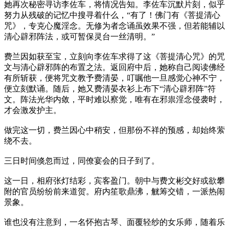
她再次秘密寻访李佐车，将情况告知。李佐车沉默片刻，似乎
努力从残破的记忆中搜寻着什么，“有了！佛门有《菩提清心
咒》，专克心魔淫念。无修为者念诵虽效果不强，但若能辅以
清心辟邪阵法，或可暂保灵台一丝清明。”
费兰因如获至宝，立刻向李佐车求得了这《菩提清心咒》的咒
文与清心辟邪阵的布置之法。返回府中后，她称自己阅读佛经
有所斩获，便将咒文教予费清晏，叮嘱他一旦感觉心神不宁，
便立刻默诵。随后，她又费清晏衣衫上布下“清心辟邪阵”符
文。阵法光华内敛，平时难以察觉，唯有在邪祟淫念侵袭时，
才会激发护主。
做完这一切，费兰因心中稍安，但那份不祥的预感，却始终萦
绕不去。
三日时间倏忽而过，同僚宴会的日子到了。
这一日，相府张灯结彩，宾客盈门。朝中与费文彬交好或欲攀
附的官员纷纷前来道贺。府内笙歌鼎沸，觥筹交错，一派热闹
景象。
谁也没有注意到，一名怀抱古琴、面覆轻纱的女乐师，随着乐