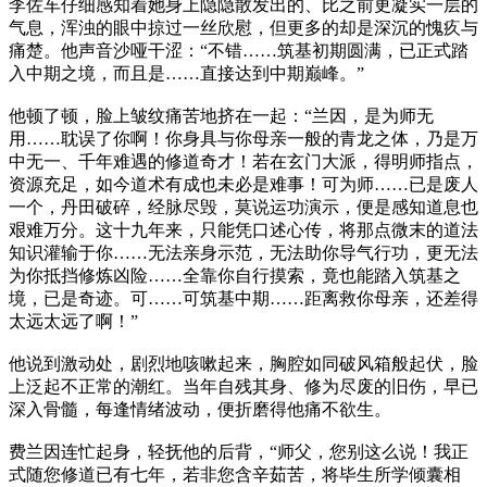
李佐车仔细感知着她身上隐隐散发出的、比之前更凝实一层的
气息，浑浊的眼中掠过一丝欣慰，但更多的却是深沉的愧疚与
痛楚。他声音沙哑干涩：“不错……筑基初期圆满，已正式踏
入中期之境，而且是……直接达到中期巅峰。”
他顿了顿，脸上皱纹痛苦地挤在一起：“兰因，是为师无
用……耽误了你啊！你身具与你母亲一般的青龙之体，乃是万
中无一、千年难遇的修道奇才！若在玄门大派，得明师指点，
资源充足，如今道术有成也未必是难事！可为师……已是废人
一个，丹田破碎，经脉尽毁，莫说运功演示，便是感知道息也
艰难万分。这十九年来，只能凭口述心传，将那点微末的道法
知识灌输于你……无法亲身示范，无法助你导气行功，更无法
为你抵挡修炼凶险……全靠你自行摸索，竟也能踏入筑基之
境，已是奇迹。可……可筑基中期……距离救你母亲，还差得
太远太远了啊！”
他说到激动处，剧烈地咳嗽起来，胸腔如同破风箱般起伏，脸
上泛起不正常的潮红。当年自残其身、修为尽废的旧伤，早已
深入骨髓，每逢情绪波动，便折磨得他痛不欲生。
费兰因连忙起身，轻抚他的后背，“师父，您别这么说！我正
式随您修道已有七年，若非您含辛茹苦，将毕生所学倾囊相