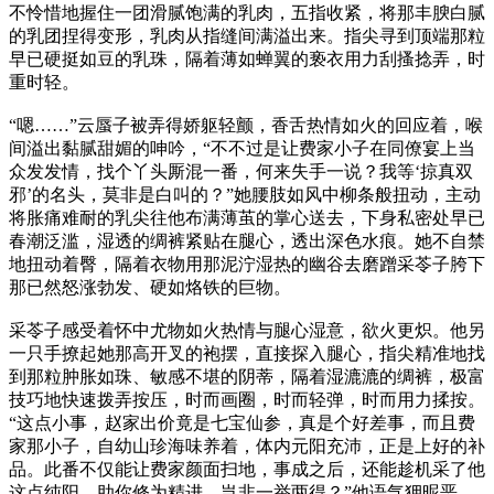
不怜惜地握住一团滑腻饱满的乳肉，五指收紧，将那丰腴白腻
的乳团捏得变形，乳肉从指缝间满溢出来。指尖寻到顶端那粒
早已硬挺如豆的乳珠，隔着薄如蝉翼的亵衣用力刮搔捻弄，时
重时轻。
“嗯……”云蜃子被弄得娇躯轻颤，香舌热情如火的回应着，喉
间溢出黏腻甜媚的呻吟，“不不过是让费家小子在同僚宴上当
众发发情，找个丫头厮混一番，何来失手一说？我等‘掠真双
邪’的名头，莫非是白叫的？”她腰肢如风中柳条般扭动，主动
将胀痛难耐的乳尖往他布满薄茧的掌心送去，下身私密处早已
春潮泛滥，湿透的绸裤紧贴在腿心，透出深色水痕。她不自禁
地扭动着臀，隔着衣物用那泥泞湿热的幽谷去磨蹭采苓子胯下
那已然怒涨勃发、硬如烙铁的巨物。
采苓子感受着怀中尤物如火热情与腿心湿意，欲火更炽。他另
一只手撩起她那高开叉的袍摆，直接探入腿心，指尖精准地找
到那粒肿胀如珠、敏感不堪的阴蒂，隔着湿漉漉的绸裤，极富
技巧地快速拨弄按压，时而画圈，时而轻弹，时而用力揉按。
“这点小事，赵家出价竟是七宝仙参，真是个好差事，而且费
家那小子，自幼山珍海味养着，体内元阳充沛，正是上好的补
品。此番不仅能让费家颜面扫地，事成之后，还能趁机采了他
这点纯阳，助你修为精进，岂非一举两得？”他语气狎昵恶