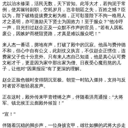
尤以治水修渠，活民无数，天下皆知。此等大才，若拘泥于常
例，使其辗转副职，空耗岁月，岂非朝廷之失，百姓之憾？臣
以为，陛下破格提拔费文彬为相，正可彰显陛下不拘一格用人
才之圣明，亦可激励天下贤士为国效力！至于服众？”他冷哼
一声，目光扫过赵企正及一众默不作声的官员，“若有人因私
废公，因嫉妒而梗阻贤路，才真是难以服众吧！”
来人杰一番话，掷地有声，打破了殿中的沉寂。他虽与费仲德
不和，但心中自有公义，此刻仗义执言，不仅赵企正愣住，连
费家父子也十分意外。只有来人杰自己知道，他是真心认可费
文彬才干，更是因为家中那出家为僧、日夜受心魔煎熬的儿
子，让他对“因果报应”有了更深的理解。
赵企正脸色顿时变得阴沉至极。朝堂一时陷入僵持，支持与反
对者皆不敢轻易发声。
正在这时，殿外传来甲胄铿锵之声，伴随着洪亮通报：“大将
军、镇北侯王云彪殿外候旨！”
“宣！”
伴随着沉稳的脚步声，一位身披玄甲，雄壮如狮的武将大步走