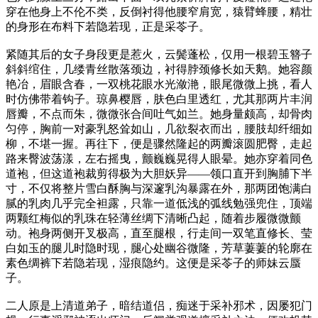
穿在他身上不伦不类，反倒衬得他腰窄肩宽，猿臂蜂腰，精壮
的身形在布料下若隐若现，正是采苓子。
紧随其后的女子身段更是惹火，云鬓蓬松，仅用一根碧玉簪子
斜斜绾住，几缕青丝散落颈边，衬得脖颈修长如天鹅。她容颜
艳冶，眉眼含春，一双桃花眼水光潋滟，眼尾微微上挑，看人
时仿佛带着钩子。琼鼻樱唇，肤色白里透红，尤其那两片丰润
唇瓣，不点而朱，微微张合间吐气如兰。她身量颇高，却骨肉
匀停，胸前一对豪乳怒耸如山，几欲裂衣而出，腰肢却纤细如
柳，不堪一握。再往下，便是骤然隆起的两瓣滚圆肥臀，走起
路来臀波荡漾，左右摇曳，颤巍巍晃得人眼晕。她亦穿着同色
道袍，但这道袍裁剪得极为大胆妖异——领口直开到胸脯下半
寸，不仅将整片雪白酥胸与深邃乳沟暴露在外，那两团饱满白
腻的乳肉几乎完全袒露，只靠一道低浅的弧线勉强兜住，顶端
两颗红梅似的乳珠在轻薄丝绸下清晰凸起，随着步履微微颤
动。袍身两侧开叉极高，直至腿根，行走间一双笔直修长、莹
白如玉的腿儿时隐时现，腿心处幽谷微隆，芳草萋萋的轮廓在
素色绸裤下若隐若现，湿痕隐约。这便是采苓子的师妹云蜃
子。
二人原是上清道弟子，暗结道侣，痴迷于采补邪术，因屡犯门