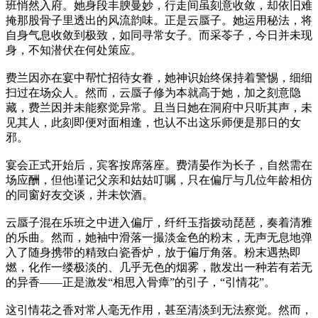
班悄然入府。她身段丰腴曼妙，行走间虽刻意收敛，却依旧难
掩那股骨子里透出的风流韵味。正是云蜃子。她运用秘法，将
自身气息收敛到极致，如同寻常女子。而采苓子，今日并未现
身，不知潜伏在何处策应。
费兰因亦在宴中帮忙招待女眷，她神识始终保持着警惕，细细
扫过在场众人。然而，云蜃子修为本就高于她，加之刻意隐
藏，费兰因并未能察觉异常。且当日她在洞府中只听其声，未
见其人，此刻即便对面相逢，也认不出这乐师便是那日的女
邪。
宴会正式开始后，宾客按席落座。费清晏作为长子，自然需在
场应酬，但他谨记父亲和姑姑叮嘱，只在偏厅与几位年龄相仿
的同窗好友交谈，并未饮酒。
云蜃子混在乐班之中进入偏厅，纤纤玉指拨动琵琶，奏着清雅
的乐曲。然而，她袖中滑落一撮淡金色的粉末，无声无息地弹
入了随身携带的精致白瓷香炉，放于偏厅角落。粉末遇热即
燃，化作一缕极淡的、几乎无色的烟雾，散发出一种若有若无
的异香——正是激发“相思入骨瘴”的引子，“引情花”。
这引情花之香对常人毫无作用，甚至清淡到无法察觉。然而，