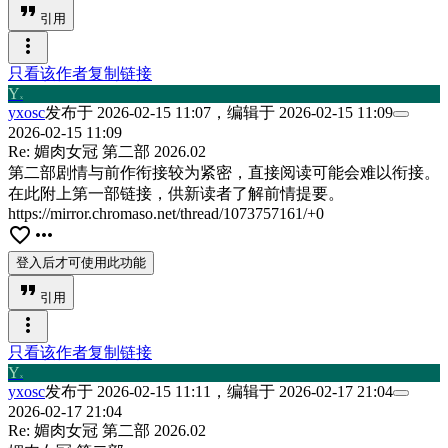
format_quote
引用
more_vert
只看该作者
复制链接
Y
x
yxosc
发布于
2026-02-15 11:07
，编辑于
2026-02-15 11:09
2026-02-15 11:09
Re: 媚肉女冠 第二部 2026.02
第二部剧情与前作衔接较为紧密，直接阅读可能会难以衔接。
在此附上第一部链接，供新读者了解前情提要。
https://mirror.chromaso.net/thread/1073757161/+0
favorite_border
more_horiz
登入后才可使用此功能
format_quote
引用
more_vert
只看该作者
复制链接
Y
x
yxosc
发布于
2026-02-15 11:11
，编辑于
2026-02-17 21:04
2026-02-17 21:04
Re: 媚肉女冠 第二部 2026.02