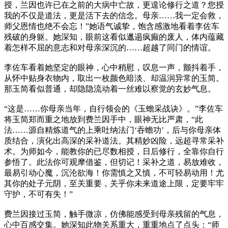
授，兰因也许已在之前的大病中亡故，更遑论修行之道？您授
我的不仅是道法，更是活下去的信念。母亲……我一定会救，
师父恩情也绝不会忘！”她语气诚挚，饱含感激地看着李佐车
残破的身躯。她深知，眼前这看似邋遢疯癫的废人，体内蕴藏
着怎样不屈的意志和对母亲深沉的……超越了同门的情谊。
李佐车看着她坚定的眼神，心中稍慰，叹息一声，颤抖着手，
从怀中贴身衣物内，取出一枚颜色暗淡、却温润异常的玉简。
那玉简看似普通，却隐隐流动着一丝难以察觉的玄妙气息。
“这是……你母亲当年，自行领会的《玉蟾采战诀》。”李佐车
将玉简郑而重之地放到费兰因手中，眼神无比严肃，“此
法……源自精炼道气的上乘吐纳法门‘吞蟾功’，后与你母亲体
质结合，演化出高深的采补道法。其精妙凶险，远超寻常采补
术。为师如今，能教你的已尽数相授，日后修行，全靠你自行
参悟了。此法你可观摩借鉴，但切记！采补之道，易放难收，
最易引动心魔，沉沦欲海！你需慎之又慎，不可轻易动用！尤
其你的处子元阴，至关重要，关乎你未来道途上限，定要牢牢
守护，不可有失！”
费兰因接过玉简，触手微凉，仿佛能感受到母亲残留的气息，
心中百感交集。她深知此物关系重大，重重地点了点头：“师