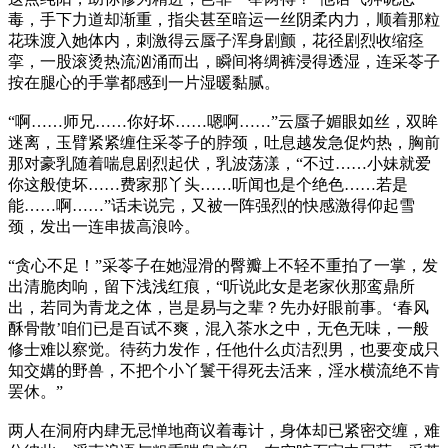
毒，手下力道却渐重，指尖甚至暗运一丝阴柔内力，顺着那粒
花珠渡入她体内，刺激得云蜃子浑身剧颤，花径剧烈收缩痉
挛，一股滚烫热流汹涌而出，瞬间将绸裤浸得透湿，连采苓子
按在腿心的手掌都感到一片湿暖黏腻。
“啊……师兄……你好坏……嗯啊……”云蜃子媚眼如丝，双眸
迷离，玉臂紧紧缠住采苓子的脖颈，吐息越发急促灼热，胸前
那对豪乳随着喘息剧烈起伏，乳波荡漾，“不过……小妹就爱
你这般使坏……费家那丫头……听闻也是个绝色……若是
能……啊……”话未说完，又被一阵强烈的快感激得仰起雪
颈，发出一连串拔高浪吟。
“贪心不足！”采苓子在她湿滑的臀瓣上不轻不重拍了一掌，发
出清脆肉响，留下浅浅红痕，“听说此女是老家伙那鸾鼎所
出，若同为青龙之体，岂是易与之辈？先办好眼前事。‘春风
酥骨散’咱们已是百试不爽，混入茶水之中，无色无味，一般
修士难以察觉。待药力发作，任他什么贞洁烈男，也要变成只
知交媾的野兽，不把个小丫鬟干得死去活来，淫水横流绝不肯
罢休。”
两人在洞府内肆无忌惮地商议着毒计，身体却已紧密交缠，难