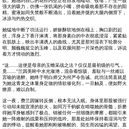
欲。她感到自己的花径内壁正在自发地蠕动、收缩，产生一股
强大的吸力，仿佛一张饥渴的小嘴，拼命吸吮着那不存在的阳
精。蜜液如同失禁般不断涌出，沿着她并拢的大腿内侧滑下，
冰凉与灼热交织。
她猛地中断了功法运行，娇躯酥软地倒在榻上，胸口剧烈起
伏，浑身上下香汗淋漓，将那身素白的中衣彻底浸湿，紧紧贴
在肌肤上，映出丰满诱人的曲线，尤其是那对湿衣下轮廓分
明、颤巍巍挺立的玉峰，以及双腿间那一片深色的湿痕，诉说
着方才情动的激烈。
“这……这便是母亲的玉蟾采战之法？仅仅是最初级的引气，
竟……”兰因美眸中水光潋滟，混杂着惊骇、羞耻与一丝难以
言喻的迷醉。她终于明白师父为何严令告诫。此功法简直就是
为她这青龙之体量身定做的情欲催化剂，一旦触及，便如野火
燎原，难以自制。
这一夜，费兰因辗转反侧，根本无法入眠。身体里那股被强行
引动却未能宣泄的欲火，如同万千蚂蚁在啃噬她的骨髓，折磨
得她浑身敏感到了极点。锦被任何一丝细微的摩擦，都能引来
她一阵难耐的战栗和压抑的低吟。那羞处始终保持着湿润与空
虚的悸动，提醒着她那刚刚被唤醒的、陌生而凶猛的渴望。直