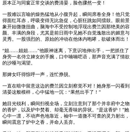
原本正与同窗正常交谈的费清晏，脸色骤然一变！
一股难以言喻的燥热猛地从小腹升起，瞬间席卷全身！他只觉
得面红耳赤，呼吸变得无比急促，心脏狂跳如同擂鼓。眼前景
象开始微微扭曲，脑海中不受控制地浮现出费兰因那绝美的容
颜、丰满的身段，尤其是前日雨中见她不自觉逸散出的媚意与
灵秀。一股强烈的、原始的冲动在他体内咆哮，欲破体而出！
“姐……姐姐……”他眼神迷离，下意识地伸出手，一把抓住了
身旁一名侍立婢女的手腕，口中喃喃呓语，那声音充满了情欲
的沙哑与渴望。
那婢女吓得惊呼一声，连忙挣脱。
一直在暗中留意这边的费兰因立刻察觉不对！她身形一闪看到
清晏这般模样，心中猛地一沉：“果然出手了！”
她目光锐利，瞬间扫视全场，立刻注意到了那个并非府中之物
的香炉，以及炉中焚着、却毫无香味的异状。“是这香炉！”她
心中一凛，不动声色地靠近，袖中一道微不可查的灵力射出，
瞬间震息了炉中之香，并命人丢弃。