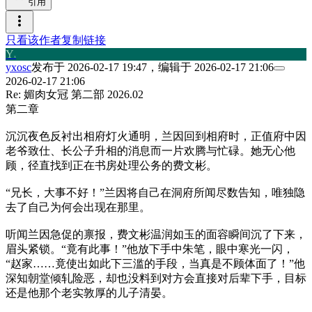
引用
more_vert
只看该作者
复制链接
Y
x
yxosc
发布于
2026-02-17 19:47
，编辑于
2026-02-17 21:06
2026-02-17 21:06
Re: 媚肉女冠 第二部 2026.02
第二章
沉沉夜色反衬出相府灯火通明，兰因回到相府时，正值府中因
老爷致仕、长公子升相的消息而一片欢腾与忙碌。她无心他
顾，径直找到正在书房处理公务的费文彬。
“兄长，大事不好！”兰因将自己在洞府所闻尽数告知，唯独隐
去了自己为何会出现在那里。
听闻兰因急促的禀报，费文彬温润如玉的面容瞬间沉了下来，
眉头紧锁。“竟有此事！”他放下手中朱笔，眼中寒光一闪，
“赵家……竟使出如此下三滥的手段，当真是不顾体面了！”他
深知朝堂倾轧险恶，却也没料到对方会直接对后辈下手，目标
还是他那个老实敦厚的儿子清晏。