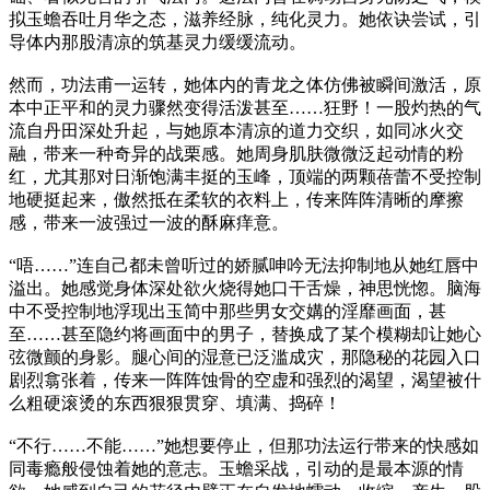
拟玉蟾吞吐月华之态，滋养经脉，纯化灵力。她依诀尝试，引
导体内那股清凉的筑基灵力缓缓流动。
然而，功法甫一运转，她体内的青龙之体仿佛被瞬间激活，原
本中正平和的灵力骤然变得活泼甚至……狂野！一股灼热的气
流自丹田深处升起，与她原本清凉的道力交织，如同冰火交
融，带来一种奇异的战栗感。她周身肌肤微微泛起动情的粉
红，尤其那对日渐饱满丰挺的玉峰，顶端的两颗蓓蕾不受控制
地硬挺起来，傲然抵在柔软的衣料上，传来阵阵清晰的摩擦
感，带来一波强过一波的酥麻痒意。
“唔……”连自己都未曾听过的娇腻呻吟无法抑制地从她红唇中
溢出。她感觉身体深处欲火烧得她口干舌燥，神思恍惚。脑海
中不受控制地浮现出玉简中那些男女交媾的淫靡画面，甚
至……甚至隐约将画面中的男子，替换成了某个模糊却让她心
弦微颤的身影。腿心间的湿意已泛滥成灾，那隐秘的花园入口
剧烈翕张着，传来一阵阵蚀骨的空虚和强烈的渴望，渴望被什
么粗硬滚烫的东西狠狠贯穿、填满、捣碎！
“不行……不能……”她想要停止，但那功法运行带来的快感如
同毒瘾般侵蚀着她的意志。玉蟾采战，引动的是最本源的情