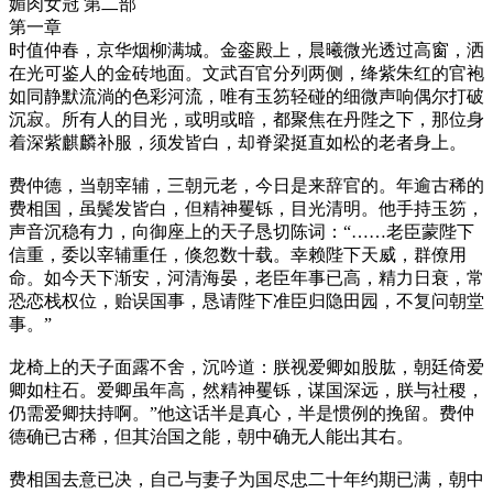
媚肉女冠 第二部
第一章
时值仲春，京华烟柳满城。金銮殿上，晨曦微光透过高窗，洒
在光可鉴人的金砖地面。文武百官分列两侧，绛紫朱红的官袍
如同静默流淌的色彩河流，唯有玉笏轻碰的细微声响偶尔打破
沉寂。所有人的目光，或明或暗，都聚焦在丹陛之下，那位身
着深紫麒麟补服，须发皆白，却脊梁挺直如松的老者身上。
费仲德，当朝宰辅，三朝元老，今日是来辞官的。年逾古稀的
费相国，虽鬓发皆白，但精神矍铄，目光清明。他手持玉笏，
声音沉稳有力，向御座上的天子恳切陈词：“……老臣蒙陛下
信重，委以宰辅重任，倏忽数十载。幸赖陛下天威，群僚用
命。如今天下渐安，河清海晏，老臣年事已高，精力日衰，常
恐恋栈权位，贻误国事，恳请陛下准臣归隐田园，不复问朝堂
事。”
龙椅上的天子面露不舍，沉吟道：朕视爱卿如股肱，朝廷倚爱
卿如柱石。爱卿虽年高，然精神矍铄，谋国深远，朕与社稷，
仍需爱卿扶持啊。”他这话半是真心，半是惯例的挽留。费仲
德确已古稀，但其治国之能，朝中确无人能出其右。
费相国去意已决，自己与妻子为国尽忠二十年约期已满，朝中