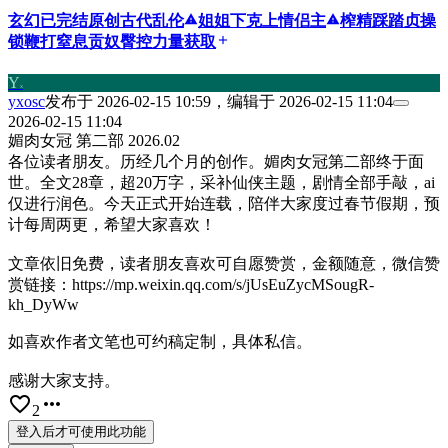
玄幻
已完结
原创
古代
乱伦
report_problem
姐姐
下克上
情侣主
report_problem
榨精
踩踏
贞操
锁
鞭打
窒息
贡奴
臀控
力量获取
add
Y
x
yxosc
发布于
2026-02-15 10:59
，编辑于
2026-02-15 11:04
2026-02-15 11:04
媚肉女冠 第二部 2026.02
各位读者朋友。历经几个月的创作。媚肉女冠第二部终于面
世。全文28章，超20万字，采补仙侠主题，剧情全部手敲，ai
仅进行润色。今天正式开始连载，陪伴大家度过春节假期，预
计每周两更，希望大家喜欢！
文章依旧免费，读者朋友喜欢可自愿赞赏，金额随意，微信赞
赏链接：https://mp.weixin.qq.com/s/jUsEuZycMSougR-
kh_DyWw
如喜欢作者文笔也可约稿定制，具体私信。
感谢大家支持。
favorite_border
more_horiz
2
登入后才可使用此功能