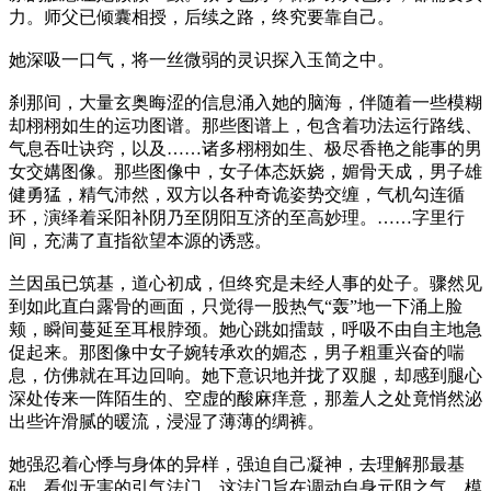
力。师父已倾囊相授，后续之路，终究要靠自己。
她深吸一口气，将一丝微弱的灵识探入玉简之中。
刹那间，大量玄奥晦涩的信息涌入她的脑海，伴随着一些模糊
却栩栩如生的运功图谱。那些图谱上，包含着功法运行路线、
气息吞吐诀窍，以及……诸多栩栩如生、极尽香艳之能事的男
女交媾图像。那些图像中，女子体态妖娆，媚骨天成，男子雄
健勇猛，精气沛然，双方以各种奇诡姿势交缠，气机勾连循
环，演绎着采阳补阴乃至阴阳互济的至高妙理。……字里行
间，充满了直指欲望本源的诱惑。
兰因虽已筑基，道心初成，但终究是未经人事的处子。骤然见
到如此直白露骨的画面，只觉得一股热气“轰”地一下涌上脸
颊，瞬间蔓延至耳根脖颈。她心跳如擂鼓，呼吸不由自主地急
促起来。那图像中女子婉转承欢的媚态，男子粗重兴奋的喘
息，仿佛就在耳边回响。她下意识地并拢了双腿，却感到腿心
深处传来一阵陌生的、空虚的酸麻痒意，那羞人之处竟悄然泌
出些许滑腻的暖流，浸湿了薄薄的绸裤。
她强忍着心悸与身体的异样，强迫自己凝神，去理解那最基
础、看似无害的引气法门。这法门旨在调动自身元阴之气，模