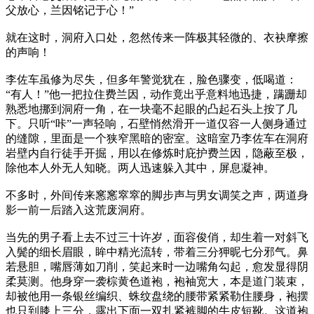
父放心，兰因铭记于心！”
就在这时，洞府入口处，忽然传来一阵极其轻微的、衣袂摩擦
的声响！
李佐车虽修为尽失，但多年警觉犹在，脸色骤变，低喝道：
“有人！”他一把拉住费兰因，动作竟出乎意料地迅捷，蹒跚却
熟悉地挪到洞府一角，在一块毫不起眼的凸起石头上按了几
下。只听“咔”一声轻响，石壁悄然滑开一道仅容一人侧身通过
的缝隙，里面是一个狭窄黑暗的密室。这暗室乃李佐车在洞府
岩壁内自行徒手开掘，用以在修炼时庇护费兰因，隐蔽至极，
除他本人外无人知晓。两人迅速躲入其中，屏息凝神。
不多时，外间传来窸窸窣窣的脚步声与男女调笑之声，两道身
影一前一后踏入这荒废洞府。
当先的男子看上去不过三十许岁，面容俊俏，却生着一对斜飞
入鬓的细长眉眼，眸中精光流转，带着三分狎昵七分邪气。鼻
若悬胆，嘴唇薄如刀削，笑起来时一边嘴角勾起，愈发显得阴
柔莫测。他身穿一袭棕黄色道袍，袍袖宽大，本是道门装束，
却被他用一条银丝编织、蛛纹盘绕的腰带紧紧勒住腰身，袍摆
也只到膝上三分，露出下面一双扎紧裤脚的牛皮短靴。这道袍