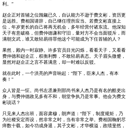
利。”
赵企正对首辅之位觊觎已久，自认能力不逊于费文彬，资历更
是远胜。费相国请辞，自己继任理所应当。若费文彬直接上
位，年岁更长的自己将再无机会，多年经营付诸东流。他深知
天子有意破格，但费仲德谦和守旧，量对方不会当面驳斥，而
满朝文武，谁又敢轻易得罪他这个可能成为下任首辅的人？
果然，殿内一时寂静。许多官员目光闪烁，看看天子，又看看
费仲德和赵企正，权衡利弊，不敢轻易表态。天子眉头微蹙，
显然对赵企正之言不甚满意，却一时难以反驳。
就在此时，一个洪亮的声音响起：“陛下，臣来人杰，有本
奏！”
众人皆是一怔。尚书左丞兼刑部尚书来人杰乃是有名的酷吏出
身，与费仲德政见多有不和，朝堂争执乃是常事。他会为费文
彬说话？
只见来人杰出班，面容肃穆，朗声道：“陛下，制度规矩，乃
为社稷安定而设，然非常之时，当有非常之举。费相国鞠躬尽
瘁数十载，如今功成身退，其子文彬，才华横溢，政绩斐然，