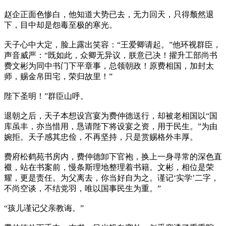
赵企正面色惨白，他知道大势已去，无力回天，只得颓然退
下，目中却是怨毒至极的寒光。
天子心中大定，脸上露出笑容：“王爱卿请起。”他环视群臣，
声音威严：“既如此，众卿无异议，朕意已决！擢升工部尚书
费文彬为同中书门下平章事，总领朝政！原费相国，加封太
师，赐金帛田宅，荣归故里！”
陛下圣明！”群臣山呼。
退朝之后，天子本想设宫宴为费仲德送行，却被老相国以“国
库虽丰，亦当惜用，恳请陛下将设宴之资，用于民生。”为由
婉拒。天子感其忠俭，不再坚持，只是赏赐格外丰厚。
费府松鹤苑书房内，费仲德卸下官袍，换上一身寻常的深色直
裰，站在书案前，慢条斯理地整理着书籍。文彬，相位是荣
耀，更是责任。为父离去，你当好自为之。谨记‘实学’二字，
不尚空谈，不结党羽，唯以国事民生为重。”
“孩儿谨记父亲教诲。”