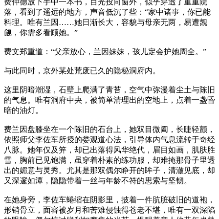
费仲德放下手中一本书，目光投向窗外，似乎穿透了重重院
落，看到了遥远的地方，声音低沉了些：“家中诸事，你已能
料理。唯有兰因……她日渐长大，容貌与母亲无两，易遭觊
觎，你需多看顾她。”
费文郑重道：“父亲放心，兰因妹妹，孩儿定会护她周全。”
与此同时，京外某处荒废已久的隐秘洞府内。
这里阴暗潮湿，石壁上爬满了青苔，空气中弥漫着尘土与陈旧
的气息。唯有洞府中央，被简单清理出的空地上，点着一盏昏
暗的油灯。
费兰因盘膝坐在一个陈旧的石台上，她双目微阖，长睫轻颤，
依照师父李佐车所授的娄观道心法，引导体内气息流转于奇经
八脉。她年仅及笄，却已出落得风华绝代，眉目如画，肌肤胜
雪，胸前已见饱满，虽穿着朴素的练功服，却难掩那骨子里透
出的媚意与灵秀。尤其是那双偶尔睁开的眸子，清澈见底，却
又深邃如潭，隐隐带着一丝与年龄不符的思索与坚韧。
在她身旁，李佐车蜷缩在阴影里，披着一件肮脏破旧的道袍，
形销骨立，面容被岁月和苦难侵蚀得苍老不堪，唯有一双深陷