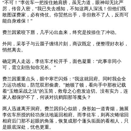
“不可！”李佐车一把按住她肩膀，虽无力道，眼神却无比严
厉，传音入密，“我已失去感知，不知这两人深浅！但他们既
敢图谋费家，必有倚仗。你贸然出手，非但救不了人，反而可
能自身难保！”
费兰因紧咬下唇，几乎沁出血来，终究是按捺住了冲动。
外间，采苓子与云蜃子缠绵片刻，商议既定，便整理好衣衫，
悄然离去。
确定两人走远，李佐车才松开手，面色凝重：“此事非同小
可，需立刻告知你兄长。”
费兰因重重点头，眼中寒芒闪烁：“我这就回府。同时我会全
力运功感知，防范双邪偷袭。”她顿了顿，看向手中那枚记载
着“玉蟾采战之法”的玉简，救母之心愈发迫切。没有实力，连
家人都保护不了，何谈对抗鹤阳那等魔头？
两人迅速离开洞府。费兰因归心似箭，身形如一道青烟，施展
李佐车所授的轻功身法地返回相府。而李佐车，则再次蜷缩回
相府后门那不起眼的角落，恢复成那个蓬头垢面的看相人，只
是眼底深处，忧色更重。