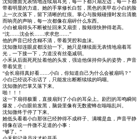
沈知微面无表情地连续扇耳光，每一下都只扇左边，每一下都
带着明显的力道。她的手掌修长白皙，黑色的美甲在小白的脸
上一次次落下，留下清晰的红痕。掌心与脸颊碰撞时发出清脆
而响亮的声响，每一次都像在扇碎什么东西。
小白被扇得头不断被扯回来又扇歪，脸颊很快肿得老高。
“沈……沈会长……求求您……”
他的声音已经含糊不清，带着哭腔和血沫。
沈知微却连眼皮都没抬一下。她只是继续面无表情地扇着耳
光，一下接一下，力道没有丝毫减弱。
小禾从后面死死扯着他的头发，强迫他保持仰头的姿势，声音
带着笑意：
“会长扇得真好看……小白，你知道自己为什么会被扇吗？”
小白已经说不出话了，只能发出断断续续的呜咽。
沈知微的巴掌又落下来。
啪！！！
这一下扇得极重，直接扇到了小白的耳朵上。剧烈的耳鸣瞬间
爆发，小白眼前发黑，脑袋里像有无数蜜蜂在嗡嗡乱叫。
沈知微终于停了下来。
她低头看着小白那张已经肿得不成样子、满嘴是血，声音平静
得像在说一件微不足道的小事：
“够了。”
小禾和记录员这才松开手。