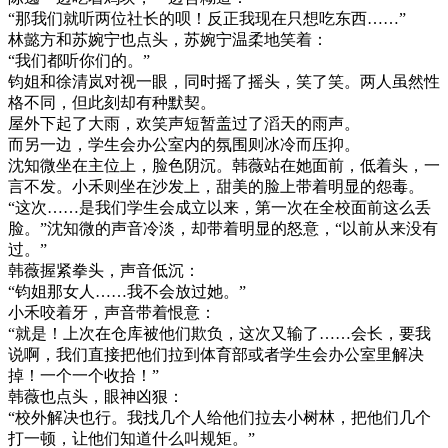
“那我们就听两位社长的呗！反正我现在只想吃东西……”
林懿方和苏婉宁也点头，苏婉宁温柔地笑着：
“我们都听你们的。”
钧姐和徐清岚对视一眼，同时摇了摇头，笑了笑。两人虽然性
格不同，但此刻却有种默契。
屋外下起了大雨，欢笑声短暂盖过了滔天的雨声。
而另一边，学生会办公室内的氛围则冰冷而压抑。
沈知微坐在主位上，脸色阴沉。韩薇站在她面前，低着头，一
言不发。小禾则坐在沙发上，甜美的脸上带着明显的怨毒。
“这次……是我们学生会成立以来，第一次在全校面前这么丢
脸。”沈知微的声音冷淡，却带着明显的怒意，“以前从来没有
过。”
韩薇握紧拳头，声音低沉：
“钧姐那女人……我不会放过她。”
小禾咬着牙，声音带着恨意：
“就是！上次在仓库被他们欺负，这次又输了……会长，要我
说啊，我们直接把他们拉到体育部或者学生会办公室里解决
掉！一个一个收拾！”
韩薇也点头，眼神凶狠：
“校外解决也行。我找几个人给他们拉去小树林，把他们几个
打一顿，让他们知道什么叫规矩。”