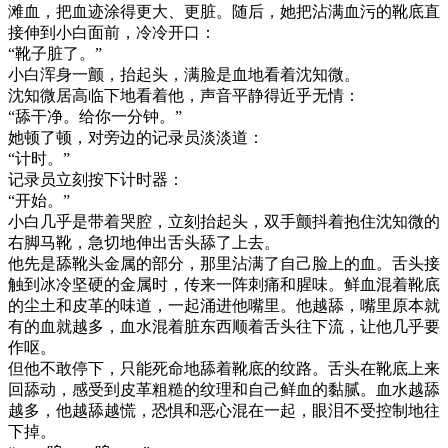
滩血，把血迹涂得更大、更脏。随后，她把沾满血污的靴底直
接伸到小白面前，冷冷开口：
“靴子脏了。”
小白浑身一颤，抬起头，满脸是血地看着沈知微。
沈知微居高临下地看着他，声音平静得近乎无情：
“舔干净。给你一分钟。”
她顿了顿，对旁边的记录员淡淡道：
“计时。”
记录员立刻按下计时器：
“开始。”
小白几乎是带着哭腔，立刻抬起头，双手颤抖着抱住沈知微的
右脚马靴，急切地伸出舌头舔了上去。
他先是舔靴头金属的部分，那里沾满了自己脸上的血。舌头接
触到冰冷坚硬的金属时，传来一阵刺痛和腥味。鲜血混着靴底
的尘土和皮革的味道，一起涌进他嘴里。他越舔，嘴里原本就
有的血就越多，血水混着脏东西顺着舌头往下流，让他几乎要
作呕。
但他不敢停下，只能死命地舔着靴底的纹路。舌头在靴底上来
回舔动，感受到皮革粗糙的纹理和自己鲜血的黏腻。血水越舔
越多，他越舔越慌，恐惧和恶心混在一起，眼泪不受控制地往
下掉。