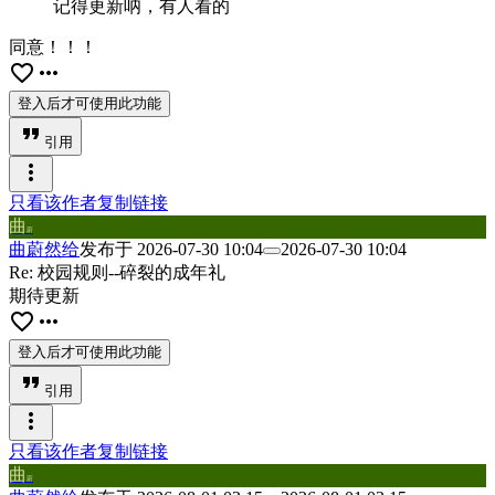
记得更新呐，有人看的
同意！！！
favorite_border
more_horiz
登入后才可使用此功能
format_quote
引用
more_vert
只看该作者
复制链接
曲
蔚
曲蔚然给
发布于
2026-07-30 10:04
2026-07-30 10:04
Re: 校园规则--碎裂的成年礼
期待更新
favorite_border
more_horiz
登入后才可使用此功能
format_quote
引用
more_vert
只看该作者
复制链接
曲
蔚