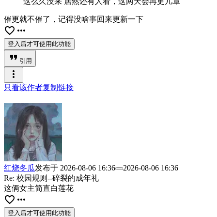
这么久没来 居然还有人看，这两天会再更几章
催更就不催了，记得没啥事回来更新一下
favorite_border
more_horiz
登入后才可使用此功能
format_quote
引用
more_vert
只看该作者
复制链接
红烧冬瓜
发布于
2026-08-06 16:36
2026-08-06 16:36
Re: 校园规则--碎裂的成年礼
这俩女主简直白莲花
favorite_border
more_horiz
登入后才可使用此功能