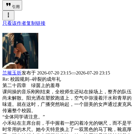
format_quote
引用
more_vert
只看该作者
复制链接
兰摧玉折
发布于
2026-07-20 23:15
2026-07-20 23:15
Re: 校园规则--碎裂的成年礼
第二十四章 绿茵上的羞辱
课间操的音乐刚刚结束，全校师生还站在操场上，整齐的队伍
尚未解散。阳光洒在塑胶跑道上，空气中弥漫着汗水和青草的
味道。就在这时，广播突然响起，一个甜美的女声通过麦克风
传遍整个校园。
“全体同学请注意。”
小禾站在主席台前，手中握着一把闪着冷光的钢尺，而不是平
时常用的木尺。她今天特意换上了一双黑色的马丁靴，靴底厚