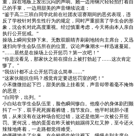
重，踩在地板上发出沉闷的声响。她一边用钢尺轻轻拍打着自
己的手掌，一边用甜美的声音继续说道：
“鉴于高二三班白同学此前在社团友谊赛期间的恶劣表现，违
反了学校针对男生性行为的规定，同时严重损害了学生会的形
象，沈会长对此高度重视。经过慎重考虑，今天将由本人亲自
执行公开惩戒。”
操场上瞬间安静下来。无数双眼睛齐刷刷地转向主席台，又迅
速扫向学生会队伍所在的位置。议论声像潮水一样迅速蔓延。
“……居然是在操场上公开惩罚？第一次吧！”
“你是没看见，那家伙之前在擂台上被打勃起了……这次肯定
惨了。”
“我估计都不止公开惩罚这么简单……”
“这家伙能抗住吗？感觉肯定要进惩罚室的吧！”
小禾微微抬起下巴，甜美的脸上挂着笑，声音却带着毫不掩饰
的恶意：
“白同学，出列。”
小白站在学生会队伍里，脸色瞬间惨白。他瘦小的身体剧烈颤
抖了一下，双手死死握着裤缝，指节发白。他平时就胆小谨
慎，从来没有在这种场合犯过错，这还是他第一次被公开惩
罚。更何况，他的蛋蛋在昨天被钧姐踢得又红又肿，至今还火
辣辣地疼着，一走路都觉得难受。
他僵硬地走了出来，在全校师生的注视下，慢慢走到主席台