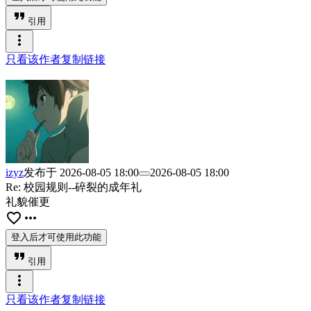
format_quote
引用
more_vert
只看该作者
复制链接
izyz
发布于
2026-08-05 18:00
2026-08-05 18:00
Re: 校园规则--碎裂的成年礼
礼貌催更
favorite_border
more_horiz
登入后才可使用此功能
format_quote
引用
more_vert
只看该作者
复制链接