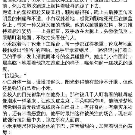
前，然后在塑胶跑道上颤抖着耻辱的跪了下去。
跑道上的塑胶颗粒又硬又粗，颗粒感很强，跪上去后膝盖传来
明显的刺痛和不适。小白双膝着地，感觉到颗粒死死压在膝盖
骨上，带来一种又麻又痛的感觉。他的双腿微微发抖，努力维
持着标准姿势——上身挺直，双手放在大腿上，头微微低垂，
眼睛盯着地面，不敢抬头看任何人。
小禾踩着马丁靴走下主席台，每一步都踩得极重，靴底与地面
接触发出“咯咯”的声响。她手里拿着钢尺，一路轻轻拍打着自
己的手掌，发出清脆而冰冷的金属碰撞声。她走到小白面前，
居高临下地看着他跪在跑道上的样子，嘴角勾起一丝残忍的弧
度。
“抬起头。”
小白身体一颤，慢慢抬起头。阳光刺得他有些睁不开眼，但他
还是强迫自己看向小禾。
全校人的目光都集中在他身上。那种被几千人盯着看的耻辱感
像潮水一样涌来，让他头皮发麻，耳朵嗡嗡作响。他能清楚地
感觉到身后无数道视线落在自己身上，有好奇的，有幸灾乐祸
的，还有带着恶意的。他平时最怕这种被关注的场合，现在却
被强行拉到最中央，跪在所有人面前。
小禾用钢尺轻轻抬起他的下巴，声音甜甜的，却带着明显的羞
辱：