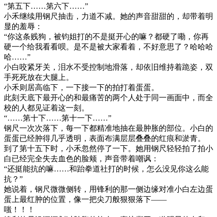
“第五下……第六下……”
小禾继续用钢尺抽击，力道不减。她的声音甜甜的，却带着明
显的羞辱：
“你这条贱狗，被钧姐打的不是挺开心的嘛？都硬了嘞，你再
硬一个给我看看呗。是不是被大家看着，不好意思了？哈哈哈
哈……”
小白咬紧牙关，泪水不受控制地滑落，却依旧维持着跪姿，双
手死死放在大腿上。
小禾则居高临下，一下接一下的拍打着蛋蛋。
此刻天底下最开心的和最痛苦的两个人处于同一画面中，而全
校的人都见证着这一刻。
“……第十下……第十一下……”
钢尺一次次落下，每一下都精准地抽在最肿胀的部位。小白的
蛋蛋已经肿得几乎透明，表面布满层层叠叠的红痕和淤青。
到了第十五下时，小禾忽然停了一下。她用钢尺轻轻拍了拍小
白已经完全失去血色的脸颊，声音带着嘲讽：
“还挺能抗的嘛……和跆拳道社打的时候，怎么没见你这么能
抗？”
她说着，钢尺微微侧转，用锋利的那一侧边缘对准小白左边蛋
蛋上最红肿的位置，像一把尖刀般狠狠落下——
嗤！！！