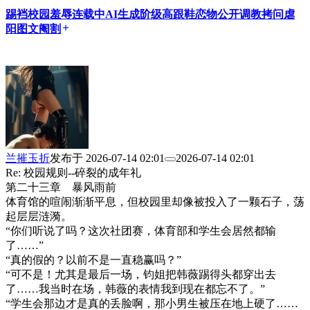
踢裆
校园
羞辱
连载中
AI生成
阶级
高跟鞋
恋物
公开调教
拷问
虐
阳
图文
阉割
add
兰摧玉折
发布于
2026-07-14 02:01
2026-07-14 02:01
Re: 校园规则--碎裂的成年礼
第二十三章 暴风雨前
体育馆的喧闹渐渐平息，但校园里却像被投入了一颗石子，荡
起层层涟漪。
“你们听说了吗？这次社团赛，体育部和学生会居然都输
了……”
“真的假的？以前不是一直稳赢吗？”
“可不是！尤其是最后一场，钧姐把韩薇踢得头都穿出去
了……我当时在场，韩薇的表情我到现在都忘不了。”
“学生会那边才是真的丢脸啊，那小男生被压在地上硬了……