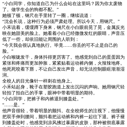
“小白同学，你知道自己为什么会站在这里吗？因为你太废物
了。做学生会的狗都不配。”
她顿了顿，钢尺在手里转了一圈，继续说道：
“沈会长说，这种行为必须严肃处理。所以今天，用钢尺。”
小禾说着，缓缓蹲下身来，钢尺在小白眼前晃了晃，金属反光
映在她甜美的脸上。她看着小白已经微微发红的眼睛，声音压
低了一些，却依旧能让周围的人听到：
“今天我会很认真地执行。毕竟……你丢的可不止是自己的
脸。”
小白喉咙发干，身体抖得更厉害了。他感觉到自己的蛋蛋因为
紧张和疼痛而更加肿胀，紧紧贴着运动裤内侧，火辣辣地疼。
他死死咬着下唇，不让自己发出声音，却无法控制眼眶渐渐湿
润。
全校人的目光像针一样刺在他身上。
小禾站起身，靴子在塑胶跑道上发出沉闷的声响。她用钢尺轻
轻拍了拍自己的手掌，眼神中带着明显的期待。
“小白同学，把裤子和内裤退到膝盖处。”
“……是。”
他声音很轻，带着明显的颤抖。在全校师生的注视下，他慢慢
把双手伸到腰间，颤抖着把运动裤和内裤一起往下退。裤子褪
到膝盖处时，他感觉到凉风拂过暴露的皮肤，那种被彻底暴露