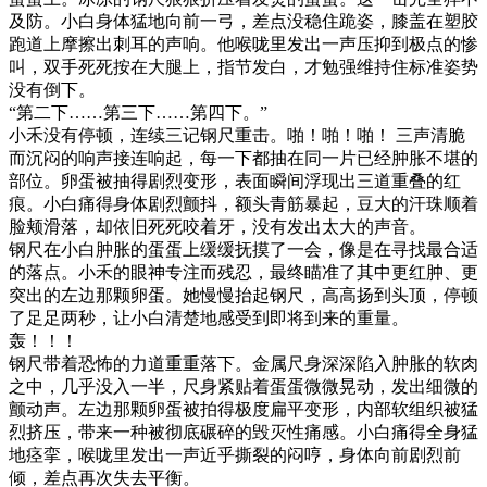
及防。小白身体猛地向前一弓，差点没稳住跪姿，膝盖在塑胶
跑道上摩擦出刺耳的声响。他喉咙里发出一声压抑到极点的惨
叫，双手死死按在大腿上，指节发白，才勉强维持住标准姿势
没有倒下。
“第二下……第三下……第四下。”
小禾没有停顿，连续三记钢尺重击。啪！啪！啪！ 三声清脆
而沉闷的响声接连响起，每一下都抽在同一片已经肿胀不堪的
部位。卵蛋被抽得剧烈变形，表面瞬间浮现出三道重叠的红
痕。小白痛得身体剧烈颤抖，额头青筋暴起，豆大的汗珠顺着
脸颊滑落，却依旧死死咬着牙，没有发出太大的声音。
钢尺在小白肿胀的蛋蛋上缓缓抚摸了一会，像是在寻找最合适
的落点。小禾的眼神专注而残忍，最终瞄准了其中更红肿、更
突出的左边那颗卵蛋。她慢慢抬起钢尺，高高扬到头顶，停顿
了足足两秒，让小白清楚地感受到即将到来的重量。
轰！！！
钢尺带着恐怖的力道重重落下。金属尺身深深陷入肿胀的软肉
之中，几乎没入一半，尺身紧贴着蛋蛋微微晃动，发出细微的
颤动声。左边那颗卵蛋被拍得极度扁平变形，内部软组织被猛
烈挤压，带来一种被彻底碾碎的毁灭性痛感。小白痛得全身猛
地痉挛，喉咙里发出一声近乎撕裂的闷哼，身体向前剧烈前
倾，差点再次失去平衡。