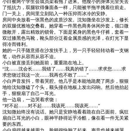
小白被两个学生会成员架着拖了进来。他瘦小的身体完全失去
了抵抗力，双腿软得像面条一样，只能被半拖半拽着往前走。
门一关上，房间里立刻陷入一种压抑而冰冷的安静。
房间中央放着一张黑色的皮质沙发。沈知微坐在沙发上，修长
的双腿优雅地交叠着。她穿着一件黑色商务休闲外套，领口微
微敞开，露出精致的锁骨。下面是紧身的黑色牛仔裤，套着一
双过膝黑色马靴，靴头部分泛着金属质感的光泽，在灯光下显
得冷而锋利。
她的一只手随意搭在沙发扶手上，另一只手轻轻转动着一支钢
笔，动作从容而从容不迫。
小白被直接丢到她面前，重重跪在地上。
“沈……沈会长……我错了……我真的错了……求求您……求
求您饶过我这一次……我再也不敢了……”
小白声音发抖，带着哭腔。他几乎是本能地跪爬了两步，狠狠
地给沈知微磕了个头，额头撞在地板上发出闷响。然后他抬起
手，狠狠扇了自己一耳光。
他一边扇，一边哭着求饶：
“对不起……对不起……我该死……我该死……”
沈知微始终没有说话。她只是安静地看着跪在自己面前、疯狂
扇自己耳光的小白，眼神平静得近乎冷酷，像在看一件无关紧
要的东西。
小白扇得越来越用力，脸颊很快肿了起来，声音也越来越哭