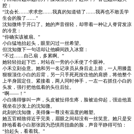
腔：
“沈会长……求求您……我真的知道错了……我再也不敢丢学
生会的脸了……”
沈知微终于开口了。她的声音很轻，却带着一种让人脊背发凉
的冷意：
“你确实该被扇。”
小白猛地抬起头，眼里闪过一丝希望。
但沈知微下一句话却让他瞬间跌入冰窟：
“不过……自己扇，多累啊。”
她轻轻抬起下巴，对站在一旁的小禾使了个眼神。
小禾立刻会意。她和另一名记录员从身后走上前，一人用膝盖
狠狠顶住小白的后背，另一只手死死按住他的肩膀，将他整个
上半身固定住。紧接着，两人同时伸手，一左一右抓住小白的
头发，强行把他低着的头往后扯。
“啊——！”
小白痛得惨叫一声，头皮被扯得生疼，脸被迫仰起，强迫他直
视坐在沙发上的沈知微。
此刻的沈知微，美得像一尊没有温度的雕塑。
她五官精致得近乎完美，眉眼之间却没有一丝笑意。她只是安
静地看着小白那张因为恐惧而扭曲的脸，声音平静得可怕：
“抬起头，看着我。”