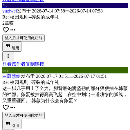
Y
u
yuziwei
发布于
2026-07-14 07:58
2026-07-14 07:58
Re: 校园规则--碎裂的成年礼
2章哎
favorite_border
more_horiz
登入后才可使用此功能
format_quote
引用
more_vert
只看该作者
复制链接
曲
蔚
曲蔚然给
发布于
2026-07-17 01:51
2026-07-17 01:51
Re: 校园规则--碎裂的成年礼
这一脚几乎用上了全力。脚背最饱满坚韧的部分狠狠抽在韩薇
的裆部。卵蛋被抽得高高飞起，在空中划出一道凄惨的弧线，
又重重砸回。 韩薇为什么会有卵蛋？
favorite_border
more_horiz
登入后才可使用此功能
format_quote
引用