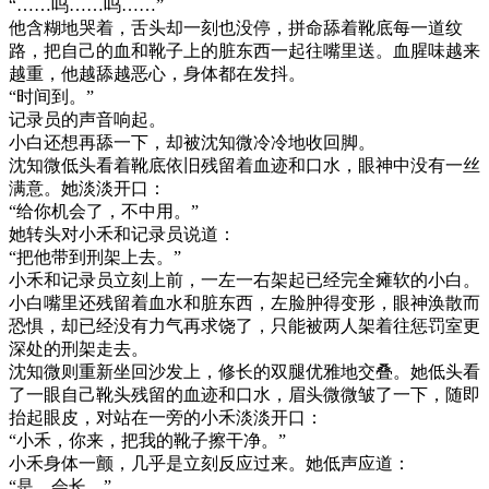
“……呜……呜……”
他含糊地哭着，舌头却一刻也没停，拼命舔着靴底每一道纹
路，把自己的血和靴子上的脏东西一起往嘴里送。血腥味越来
越重，他越舔越恶心，身体都在发抖。
“时间到。”
记录员的声音响起。
小白还想再舔一下，却被沈知微冷冷地收回脚。
沈知微低头看着靴底依旧残留着血迹和口水，眼神中没有一丝
满意。她淡淡开口：
“给你机会了，不中用。”
她转头对小禾和记录员说道：
“把他带到刑架上去。”
小禾和记录员立刻上前，一左一右架起已经完全瘫软的小白。
小白嘴里还残留着血水和脏东西，左脸肿得变形，眼神涣散而
恐惧，却已经没有力气再求饶了，只能被两人架着往惩罚室更
深处的刑架走去。
沈知微则重新坐回沙发上，修长的双腿优雅地交叠。她低头看
了一眼自己靴头残留的血迹和口水，眉头微微皱了一下，随即
抬起眼皮，对站在一旁的小禾淡淡开口：
“小禾，你来，把我的靴子擦干净。”
小禾身体一颤，几乎是立刻反应过来。她低声应道：
“是，会长。”