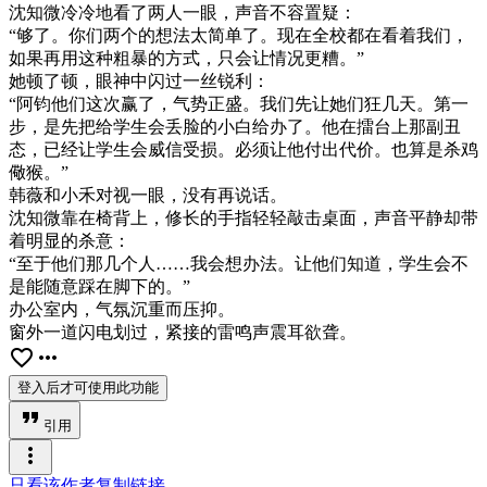
沈知微冷冷地看了两人一眼，声音不容置疑：
“够了。你们两个的想法太简单了。现在全校都在看着我们，
如果再用这种粗暴的方式，只会让情况更糟。”
她顿了顿，眼神中闪过一丝锐利：
“阿钧他们这次赢了，气势正盛。我们先让她们狂几天。第一
步，是先把给学生会丢脸的小白给办了。他在擂台上那副丑
态，已经让学生会威信受损。必须让他付出代价。也算是杀鸡
儆猴。”
韩薇和小禾对视一眼，没有再说话。
沈知微靠在椅背上，修长的手指轻轻敲击桌面，声音平静却带
着明显的杀意：
“至于他们那几个人……我会想办法。让他们知道，学生会不
是能随意踩在脚下的。”
办公室内，气氛沉重而压抑。
窗外一道闪电划过，紧接的雷鸣声震耳欲聋。
favorite_border
more_horiz
登入后才可使用此功能
format_quote
引用
more_vert
只看该作者
复制链接