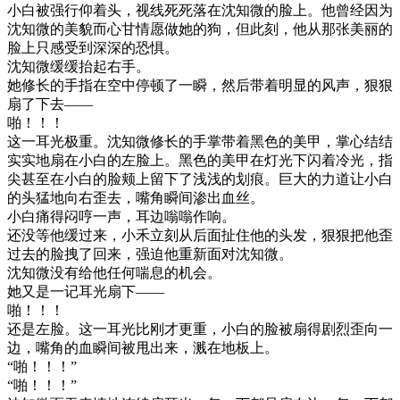
小白被强行仰着头，视线死死落在沈知微的脸上。他曾经因为
沈知微的美貌而心甘情愿做她的狗，但此刻，他从那张美丽的
脸上只感受到深深的恐惧。
沈知微缓缓抬起右手。
她修长的手指在空中停顿了一瞬，然后带着明显的风声，狠狠
扇了下去——
啪！！！
这一耳光极重。沈知微修长的手掌带着黑色的美甲，掌心结结
实实地扇在小白的左脸上。黑色的美甲在灯光下闪着冷光，指
尖甚至在小白的脸颊上留下了浅浅的划痕。巨大的力道让小白
的头猛地向右歪去，嘴角瞬间渗出血丝。
小白痛得闷哼一声，耳边嗡嗡作响。
还没等他缓过来，小禾立刻从后面扯住他的头发，狠狠把他歪
过去的脸拽了回来，强迫他重新面对沈知微。
沈知微没有给他任何喘息的机会。
她又是一记耳光扇下——
啪！！！
还是左脸。这一耳光比刚才更重，小白的脸被扇得剧烈歪向一
边，嘴角的血瞬间被甩出来，溅在地板上。
“啪！！！”
“啪！！！”