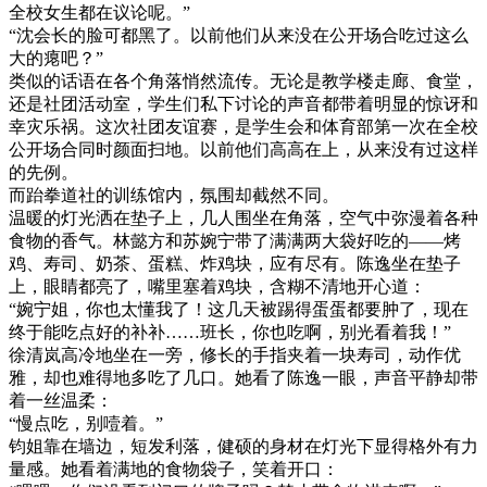
全校女生都在议论呢。”
“沈会长的脸可都黑了。以前他们从来没在公开场合吃过这么
大的瘪吧？”
类似的话语在各个角落悄然流传。无论是教学楼走廊、食堂，
还是社团活动室，学生们私下讨论的声音都带着明显的惊讶和
幸灾乐祸。这次社团友谊赛，是学生会和体育部第一次在全校
公开场合同时颜面扫地。以前他们高高在上，从来没有过这样
的先例。
而跆拳道社的训练馆内，氛围却截然不同。
温暖的灯光洒在垫子上，几人围坐在角落，空气中弥漫着各种
食物的香气。林懿方和苏婉宁带了满满两大袋好吃的——烤
鸡、寿司、奶茶、蛋糕、炸鸡块，应有尽有。陈逸坐在垫子
上，眼睛都亮了，嘴里塞着鸡块，含糊不清地开心道：
“婉宁姐，你也太懂我了！这几天被踢得蛋蛋都要肿了，现在
终于能吃点好的补补……班长，你也吃啊，别光看着我！”
徐清岚高冷地坐在一旁，修长的手指夹着一块寿司，动作优
雅，却也难得地多吃了几口。她看了陈逸一眼，声音平静却带
着一丝温柔：
“慢点吃，别噎着。”
钧姐靠在墙边，短发利落，健硕的身材在灯光下显得格外有力
量感。她看着满地的食物袋子，笑着开口：