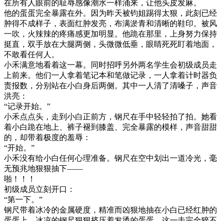
在所有人眼前的耻辱感像潮水一样涌来，让他头皮发麻。
他的蛋蛋完全暴露在外。因为昨天被钧姐踢得太狠，此刻已经
肿得不成样子，表面红肿发亮，布满淤青和清晰的鞋印。被风
一吹，火辣辣的疼痛感更加明显。他跪在那里，上身努力保持
挺直，双手放在大腿两侧，头微微低垂，眼睛死死盯着地面，
不敢看任何人。
小禾满意地看着这一幕。同时招呼另外两名学生会初级成员走
上前来。他们一人拿着笔记本和笔做记录，一人拿着计时器负
责报数，分别站在小白身后两侧。其中一人清了清嗓子，声音
洪亮：
“记录开始。”
小禾点点头，走到小白正前方，钢尺在手中轻轻拍了拍。她看
着小白跪在地上、裤子褪到膝盖、完全暴露的模样，声音甜甜
的，却带着极度的羞辱：
“开始。”
小禾没有给小白任何心理准备。钢尺在空中划出一道冷光，毫
无预兆地狠狠抽下——
啪！！！
初级成员立刻开口：
“第一下。”
钢尺带着冰冷的金属硬度，精准而凶狠地抽在小白已经红肿的
蛋蛋上。冰凉的钢尺狠狠挤压着发烫的蛋蛋。这一击完全猝不