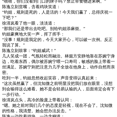
“喂喂，你们没看到门口的牌子吗？禁止带食物进来啊。”
陈逸立刻贫嘴，含着鸡块笑道：
“钧姐，规则是死的，人是活的！今天我们赢了，总得庆祝一
下吧？”
徐清岚看了他一眼，淡淡道：
“那我们还是带出去吃吧。别给钧姐添麻烦。”
钧姐豪爽地大笑一声，挥了挥手：
“没事！规则是我定的，今天大家开心，可以破一次例。反正
我说了算。”
陈逸立刻鼓掌：“钧姐威武！”
几人笑成一团，气氛轻松而融洽。林懿方安静地靠在苏婉宁身
边，吃着东西，偶尔被苏婉宁喂一口寿司，敏感的脸上带着一
丝满足。苏婉宁则把注意力几乎全放在他身上，动作自然而亲
密。
吃到一半，钧姐忽然收起笑容，声音变得认真起来：
“这次虽然赢了，但沈知微之前明显没把我们放在眼里，没想
到会输得这么难看。她不是会轻易认输的人，后面肯定会有下
一步行动。”
徐清岚点头，高冷的脸庞上带着认同：
“嗯。她之前对我们几个的态度是轻视，现在不会了。沈知微
的性格，我清楚。她会想办法反击。”
陈逸一边吃着鸡块，一边含糊道：