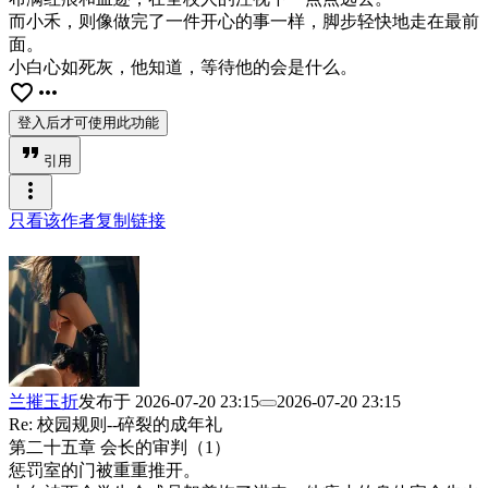
而小禾，则像做完了一件开心的事一样，脚步轻快地走在最前
面。
小白心如死灰，他知道，等待他的会是什么。
favorite_border
more_horiz
登入后才可使用此功能
format_quote
引用
more_vert
只看该作者
复制链接
兰摧玉折
发布于
2026-07-20 23:15
2026-07-20 23:15
Re: 校园规则--碎裂的成年礼
第二十五章 会长的审判（1）
惩罚室的门被重重推开。