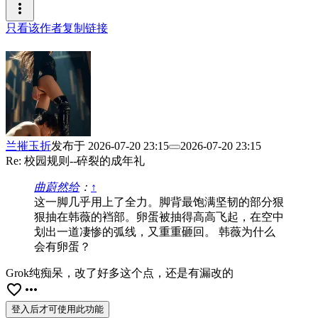
more_vert
只看该作者
复制链接
兰摧玉折
发布于
2026-07-20 23:15
2026-07-20 23:15
Re: 校园规则--碎裂的成年礼
曲蔚然给
：
↑
这一脚几乎用上了全力。脚背最饱满坚韧的部分狠
狠抽在韩薇的裆部。卵蛋被抽得高高飞起，在空中
划出一道凄惨的弧线，又重重砸回。 韩薇为什么
会有卵蛋？
Grok纯痴呆，改了好多这个点，还是有漏改的
favorite_border
more_horiz
登入后才可使用此功能