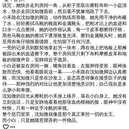
说完，她快步走到房间一角，从柜子里取出擦鞋布和一小盆清
水，快步走回沈知微面前，然后毫不犹豫地跪了下去。
小禾跪在沈知微的脚边，动作熟练而恭敬。她先用干净的布蘸
了水，轻轻擦拭马靴的靴面和金属靴头，把刚才沾上的血迹和
口水一点点擦掉。她的动作很认真，每一寸皮革都擦得仔细，
黑色马靴在她的擦拭下逐渐恢复光泽。擦到金属靴头时，她甚
至用布角仔细抠着缝隙，生怕留下任何污渍。
一旁的记录员则默契地拿起另一块布，蹲在地上把地板上那摊
被踩出来的血迹擦干净。整个房间里只剩下布料摩擦皮革和地
板的细微声音，安静得近乎诡异。
小白还被架在房间一侧，嘴角挂着血，左脸肿得变形，眼神涣
散而恐惧。他看着眼前这一幕——小禾跪在沈知微脚边认真擦
靴，而沈知微只是坐在沙发上，姿态高贵得像在接受臣子的服
侍——那种强烈的对比让他更加清楚地意识到，自己现在是多
么渺小和卑微。
沈知微的目光从擦鞋的小禾身上移开，落在小白身上。她没有
立刻说话，只是安静地看着他那张血肉模糊的脸，眼神中没有
怜悯，只有一种近乎冷酷的审视。
整个惩罚室里，沈知微就像是那个真正掌控一切的女王。
而小白，只是她随意摆弄的一件物品。
favorite_border
more_horiz