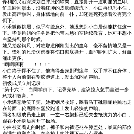
锋利的尺沿深深划过肿胀的软肉，直接撕开一道明显的血印。
鲜血瞬间渗出，沿着红肿的皮肤缓缓流下。小白再也忍不住，
发出高声惨叫，身体猛地向前一扑，却还是死死撑着没有完全
倒下。
小禾微微挑眉，似乎有些意外。她没想到小白居然能抗住这一
下。毕竟钧姐的任务是把他带去惩罚室继续教育，她可不想小
白坚持到那个时候。
她又抬起钢尺，对准那道刚刚划出的血印，毫不留情地又是一
下。锋利的尺沿仿佛要将伤口彻底撕开，血印瞬间扩大，鲜血
涌出更多。
“啊啊啊啊——！！！”
小白终于撑不住了。他痛得全身剧烈痉挛，双手撑不住身体，
整个人向前倒在塑胶跑道上，发出沉闷的声响。
初级成员立刻记录：
“第十六下，白同学倒下。记录完毕，建议拉入惩罚室进一步
惩戒和教育。”
小禾满意地笑了笑。她把钢尺收好，踩着马丁靴蹦蹦跳跳地走
在前面，靴底踩在塑胶跑道上发出轻快的声响。
两名初级成员走上前，一左一右架起已经失去抵抗力的小白，
跟在小禾身后离开了操场。
小白被架着走的时候，裤子和内裤还褪在膝盖处，暴露的部位
布满红痕和血迹，在全校人的注视下一点点远去。