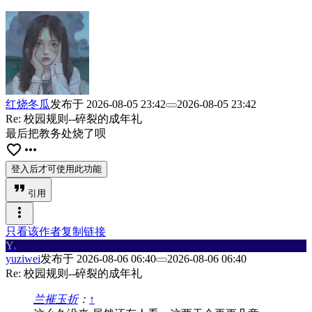
红烧冬瓜
发布于
2026-08-05 23:42
2026-08-05 23:42
Re: 校园规则--碎裂的成年礼
最后把教务处烧了呗
favorite_border
more_horiz
登入后才可使用此功能
format_quote
引用
more_vert
只看该作者
复制链接
Y
u
yuziwei
发布于
2026-08-06 06:40
2026-08-06 06:40
Re: 校园规则--碎裂的成年礼
兰摧玉折
：
↑