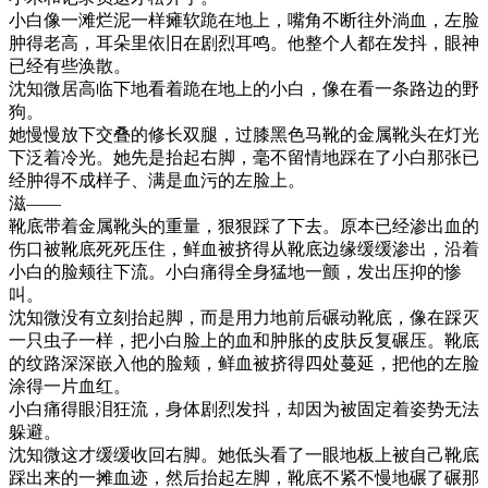
小白像一滩烂泥一样瘫软跪在地上，嘴角不断往外淌血，左脸
肿得老高，耳朵里依旧在剧烈耳鸣。他整个人都在发抖，眼神
已经有些涣散。
沈知微居高临下地看着跪在地上的小白，像在看一条路边的野
狗。
她慢慢放下交叠的修长双腿，过膝黑色马靴的金属靴头在灯光
下泛着冷光。她先是抬起右脚，毫不留情地踩在了小白那张已
经肿得不成样子、满是血污的左脸上。
滋——
靴底带着金属靴头的重量，狠狠踩了下去。原本已经渗出血的
伤口被靴底死死压住，鲜血被挤得从靴底边缘缓缓渗出，沿着
小白的脸颊往下流。小白痛得全身猛地一颤，发出压抑的惨
叫。
沈知微没有立刻抬起脚，而是用力地前后碾动靴底，像在踩灭
一只虫子一样，把小白脸上的血和肿胀的皮肤反复碾压。靴底
的纹路深深嵌入他的脸颊，鲜血被挤得四处蔓延，把他的左脸
涂得一片血红。
小白痛得眼泪狂流，身体剧烈发抖，却因为被固定着姿势无法
躲避。
沈知微这才缓缓收回右脚。她低头看了一眼地板上被自己靴底
踩出来的一摊血迹，然后抬起左脚，靴底不紧不慢地碾了碾那