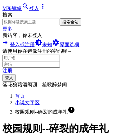
search
more_vert
M系镜像
登入
搜索
搜索全站
更多
新访客，你未登入
login
brightness_medium
settings
登入或注册
未知
界面选项
请使用你在镜像注册的密码喔～
注册
登入
落花狼藉酒阑珊 笙歌醉梦间
首页
小说文字区
error
校园规则--碎裂的成年礼
校园规则--碎裂的成年礼