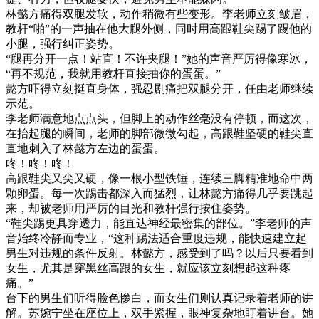
林懿方痛得双腿发软，动作稍微有些变形。李老师立刻皱眉，
教杆“啪”的一声抽在他大腿外侧，同时用高跟鞋尖踢了踢他的
小腿，强行纠正姿势。
“腿再分开一点！站直！不许夹腿！”她的声音严厉得像寒冰，
“再不规范，我就用教杆直接抽你的蛋蛋。”
懿方吓得立刻挺直身体，强忍剧痛把双腿分开，任由老师继续
示范。
李老师满意地点点头，但脚上的动作丝毫没有停顿，而这次，
在抬起腿的瞬间，老师的脚部微微勾起，高跟鞋坚硬的鞋尖直
直地刺入了林懿方左边的蛋蛋。
咚！咚！咚！
高跟鞋尖又尖又硬，像一根小型铁锤，连续三脚精准地命中两
颗卵蛋。每一次踢击都深入而猛烈，让林懿方痛得几乎要跳起
来，却被老师用严厉的目光和教杆强行按住姿势。
“鞋尖踢更具穿透力，能直达神经最密集的部位。”李老师的声
音始终冷静而专业，“这种踢法适合重度违规，能快速建立起
男生对违规的条件反射。林懿方，感受到了吗？以后只要看到
女生，尤其是穿黑丝高跟的女生，就应该立刻想起这种疼
痛。”
台下的男生们听得脸色惨白，而女生们则认真记录着老师的讲
解。苏婉宁坐在座位上，双手紧握，眼神复杂地盯着讲台。她