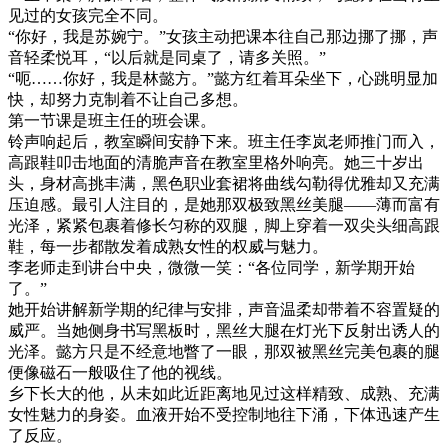
见过的女孩完全不同。
“你好，我是苏婉宁。”女孩主动把课本往自己那边挪了挪，声
音轻柔悦耳，“以后就是同桌了，请多关照。”
“呃……你好，我是林懿方。”懿方红着耳朵坐下，心跳明显加
快，却努力克制着不让自己多想。
第一节课是班主任的班会课。
铃声响起后，教室瞬间安静下来。班主任李岚老师推门而入，
高跟鞋叩击地面的清脆声音在教室里格外响亮。她三十岁出
头，身材高挑丰满，黑色职业套裙将曲线勾勒得优雅却又充满
压迫感。最引人注目的，是她那双极致黑丝美腿——薄而富有
光泽，紧紧包裹着修长匀称的双腿，脚上穿着一双尖头细高跟
鞋，每一步都散发着成熟女性的权威与魅力。
李老师走到讲台中央，微微一笑：“各位同学，新学期开始
了。”
她开始讲解新学期的纪律与安排，声音温柔却带着不容置疑的
威严。当她侧身书写黑板时，黑丝大腿在灯光下反射出诱人的
光泽。懿方只是不经意地瞥了一眼，那双被黑丝完美包裹的腿
便像磁石一般吸住了他的视线。
乡下长大的他，从未如此近距离地见过这样精致、成熟、充满
女性魅力的身姿。血液开始不受控制地往下涌，下体迅速产生
了反应。