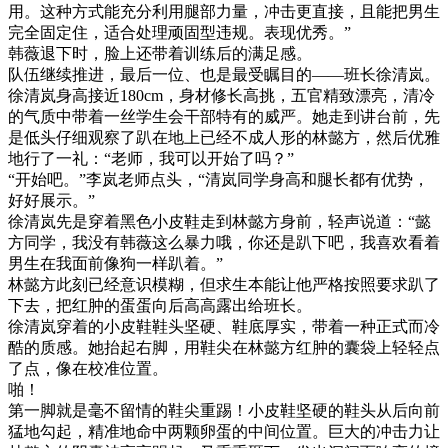
用。这种方式能充分利用腿部力量，冲击更直接，且能把男生
完全固定住，适合处理顽固型违规。表现优秀。”
韩薇退下时，脸上还带着训练后的满足感。
队伍继续推进，最后一位、也是最受瞩目的——班长徐清岚。
徐清岚身高接近180cm，身材修长高挑，五官精致漂亮，清冷
的气质中带着一丝学生会干部特有的威严。她走到讲台前，先
是低头仔细观察了趴在地上已经不成人形的林懿方，然后优雅
地行了一礼：“老师，我可以开始了吗？”
“开始吧。”李岚老师点头，“清岚同学身高和腿长都有优势，
好好展示。”
徐清岚先是穿着黑色小皮鞋走到林懿方身前，轻声说道：“懿
方同学，我没有韩薇这么暴力哦，你还是趴下吧，我喜欢看着
男生在我面前像狗一样趴着。”
林懿方此刻已经意识模糊，但求生本能让他严格按照要求趴了
下去，把红肿的蛋蛋向后高高露出给班长。
徐清岚穿着的小皮鞋鞋头坚硬、鞋底厚实，带着一种正式而冷
酷的质感。她抬起右脚，用鞋尖在林懿方红肿的囊袋上轻轻点
了点，像在校准位置。
啪！
第一脚就是毫不留情的鞋尖重踢！小皮鞋坚硬的鞋头从后向前
猛地勾起，精准地命中两颗卵蛋的中间位置。巨大的冲击力让