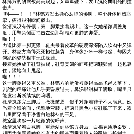
林懿方的阴囊被高高踢起，又重重砸下，发出沉闷而响亮的撞
击声。
“啊——！！！”林懿方发出撕心裂肺的惨叫，整个身体剧烈痉
挛，痛得眼泪瞬间飙出。
徐清岚没有停顿，第二脚紧接着踢出。这一次她稍微调整角
度，用鞋尖侧面抽击左边那颗相对更肿的卵蛋。
啪！！
力道比第一脚更狠，鞋尖带着皮革的硬度深深陷入软肉中又弹
开。林懿方痛得死死抱住脑袋，身体像虾米一样弓起，却因为
俯趴的姿势根本无法躲避。
接着她换成了鞋背抽踢，鞋背宽阔的面积把两颗卵蛋一起包裹
住，猛地向上甩起。
啪！！！
这一脚踢得又重又准，林懿方的蛋蛋被踢得高高飞起又落下，
剧烈的疼痛让他几乎要昏厥过去，鼻涕眼泪糊了满脸，嘴里只
能发出断断续续的呜咽。
徐清岚踢完三脚后，微微皱眉，似乎对穿着鞋子不太满意。她
当着全班的面，优雅地弯腰，把两只黑色小皮鞋脱了下来，露
出里面穿着干净雪白短棉袜的玉足。
教室里响起一片轻微的惊呼声。
徐清岚光着白袜脚，重新站到林懿方身后。白棉袜质地柔软，
却因为包裹着她修长有力的脚掌而带着惊人的弹性与控制力。