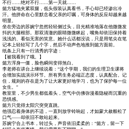
不行……绝对不行……第一天就……
懿方猛地夹紧双腿，低头假装认真看书，手心却已经渗出冷
汗。他拼命在心里默念着父亲的叮嘱，可身体的反应却越来越
明显。
坐在旁边的苏婉宁忽然轻轻侧过头，目光精准地落在他微微发
抖的大腿根部。那双清澈的眼睛微微眯起，嘴角却依旧保持着
浅浅的、看似无害的笑意。她什么话都没说，只是用笔尖在笔
记本上轻轻写了几个字，然后不动声色地推到懿方面前。
纸条上只有一行清秀的字迹：
【被我看到了哦。】
懿方浑身一僵，脸色瞬间变得煞白。
李老师在讲台上继续说着：“这个学期，我们的生理卫生课将
会增加实战演示环节。所有男生务必端正态度，认真配合。记
住，规则的存在是为了让大家更好地学习，也为了保护每一位
女生。”
教室里，不少男生都低着头，空气中仿佛弥漫着隐秘而沉重的
恐惧感。
懿方只觉得太阳穴突突直跳。
他强忍着身体的不适，一直到放学铃响起，才如蒙大赦般松了
口气——却依旧不敢站起来。
苏婉宁合上书本，转过头，声音依旧柔柔的：“懿方，留一下