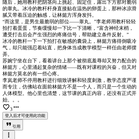
随后，她用教杆把阴茎向上挑起、固定住，露出下方那对脆弱
的睾丸。冰冷的教杆杆身直接贴在温热的卵蛋上，那种冰凉滑
腻又带着压迫的触感，让林懿方浑身发抖。
“而这里，是男生最脆弱的部位——睾丸。”李老师用教杆轻轻
拍打着蛋蛋，节奏缓慢却一下比一下清晰，“富含神经末梢，
遭受打击后会产生强烈的疼痛信号，帮助建立条件反射。”
冰冷的教杆一下一下拍打在敏感的囊袋上，林懿方痛得倒吸冷
气，却只能强忍着站直，把身体当成教学模型一样任由老师摆
弄。
苏婉宁坐在台下，看着讲台上那个被彻底羞辱却又努力配合的
林懿方，心里涌起复杂的情绪——既有对课程的兴奋，但又对
林懿方莫名的有一些心疼。
李岚老师不停用教杆进行细致讲解和轻度刺激，教学态度严谨
而专注，仿佛站在面前林懿方不是一个人，而只是一个生动的
人体模型。他心里也清楚，这节课的真正内容，还没有正式开
始。。。
favorite_border
more_horiz
3
登入后才可使用此功能
format_quote
引用
more_vert