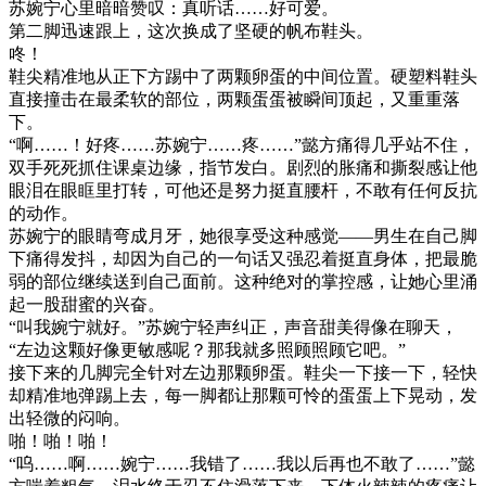
苏婉宁心里暗暗赞叹：真听话……好可爱。
第二脚迅速跟上，这次换成了坚硬的帆布鞋头。
咚！
鞋尖精准地从正下方踢中了两颗卵蛋的中间位置。硬塑料鞋头
直接撞击在最柔软的部位，两颗蛋蛋被瞬间顶起，又重重落
下。
“啊……！好疼……苏婉宁……疼……”懿方痛得几乎站不住，
双手死死抓住课桌边缘，指节发白。剧烈的胀痛和撕裂感让他
眼泪在眼眶里打转，可他还是努力挺直腰杆，不敢有任何反抗
的动作。
苏婉宁的眼睛弯成月牙，她很享受这种感觉——男生在自己脚
下痛得发抖，却因为自己的一句话又强忍着挺直身体，把最脆
弱的部位继续送到自己面前。这种绝对的掌控感，让她心里涌
起一股甜蜜的兴奋。
“叫我婉宁就好。”苏婉宁轻声纠正，声音甜美得像在聊天，
“左边这颗好像更敏感呢？那我就多照顾照顾它吧。”
接下来的几脚完全针对左边那颗卵蛋。鞋尖一下接一下，轻快
却精准地弹踢上去，每一脚都让那颗可怜的蛋蛋上下晃动，发
出轻微的闷响。
啪！啪！啪！
“呜……啊……婉宁……我错了……我以后再也不敢了……”懿