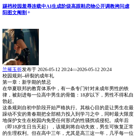
踢裆
校园
羞辱
连载中
AI生成
阶级
高跟鞋
恋物
公开调教
拷问
虐
阳
图文
阉割
add
兰摧玉折
发布于
2026-05-12 20:24
2026-05-12 20:24
校园规则--碎裂的成年礼
第一章：新学期的禁忌
在华夏联邦的教育体系中，有一条专门针对未成年男性的铁
律，被刻进每一位高中男生的骨髓：18岁以下，男性不得私自
勃起。
这条规则自初中阶段开始严格执行。其核心目的是让男生在最
躁动不安的青春期把全部精力投入到学习之中，同时最大限度
地保护女生在校园内免受任何形式的性骚扰或侵犯。成年后
（即18岁生日当天起），该规则将自动失效，男生可恢复正常
的生理权利。但在高中三年，尤其是高三这一年，几乎每一位