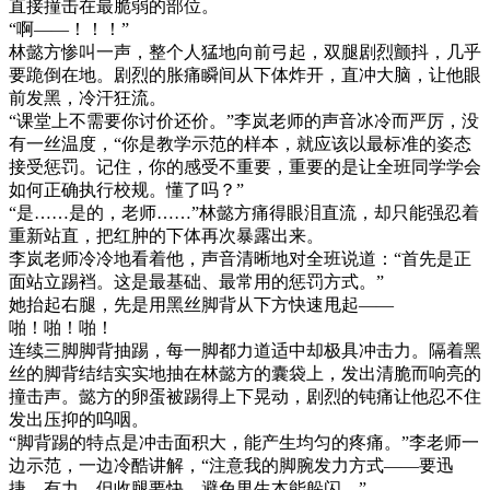
直接撞击在最脆弱的部位。
“啊——！！！”
林懿方惨叫一声，整个人猛地向前弓起，双腿剧烈颤抖，几乎
要跪倒在地。剧烈的胀痛瞬间从下体炸开，直冲大脑，让他眼
前发黑，冷汗狂流。
“课堂上不需要你讨价还价。”李岚老师的声音冰冷而严厉，没
有一丝温度，“你是教学示范的样本，就应该以最标准的姿态
接受惩罚。记住，你的感受不重要，重要的是让全班同学学会
如何正确执行校规。懂了吗？”
“是……是的，老师……”林懿方痛得眼泪直流，却只能强忍着
重新站直，把红肿的下体再次暴露出来。
李岚老师冷冷地看着他，声音清晰地对全班说道：“首先是正
面站立踢裆。这是最基础、最常用的惩罚方式。”
她抬起右腿，先是用黑丝脚背从下方快速甩起——
啪！啪！啪！
连续三脚脚背抽踢，每一脚都力道适中却极具冲击力。隔着黑
丝的脚背结结实实地抽在林懿方的囊袋上，发出清脆而响亮的
撞击声。懿方的卵蛋被踢得上下晃动，剧烈的钝痛让他忍不住
发出压抑的呜咽。
“脚背踢的特点是冲击面积大，能产生均匀的疼痛。”李老师一
边示范，一边冷酷讲解，“注意我的脚腕发力方式——要迅
捷、有力，但收腿要快，避免男生本能躲闪。”