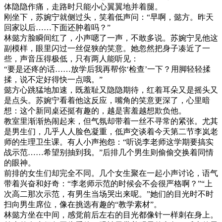
体隐隐作痛，走路时只能小心翼翼地并着腿。
刚坐下，苏婉宁就侧过头，笑着低声问：“早啊，懿方。昨天
回家以后……下面还肿着吗？”
林懿方脸瞬间红了，小声嗯了一声，不敢多说。苏婉宁见他这
副模样，眼里闪过一丝促狭的笑意。她忽然把身子凑近了一
些，声音压得极低，只有两人能听见：
“要是还疼的话……放学后我再帮你‘检查’一下？用脚轻轻揉
揉，说不定好得快一点哦。”
懿方心跳猛地加速，既羞耻又隐隐期待，红着耳朵又是摇头又
是点头。苏婉宁看着他这反应，嘴角的笑意更深了，心里暗
想：这个新同桌还挺有趣的，越是害羞越想欺负他。
教室里渐渐热闹起来，但气氛却带着一丝不寻常的紧张。尤其
是男生们，几乎人人脸色凝重，低声交谈着今天第二节李岚老
师的生理卫生课。有人小声抱怨：“听说李老师这学期要搞实
战示范……希望别抽到我。”后排几个男生则偷偷交换着同情
的眼神。
前排的女生们却完全不同。几个女生聚在一起小声讨论，语气
带着兴奋和好奇：“李老师示范的时候会不会很严格啊？”“上
次高二那次示范，有男生当场哭出来呢。”她们的目光时不时
扫向男生席位，像在挑选有趣的“教学素材”。
林懿方坐在中间，感觉前后左右的目光都像针一样刺在身上。