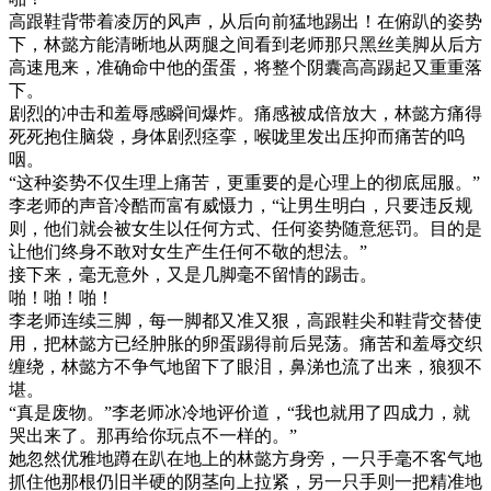
高跟鞋背带着凌厉的风声，从后向前猛地踢出！在俯趴的姿势
下，林懿方能清晰地从两腿之间看到老师那只黑丝美脚从后方
高速甩来，准确命中他的蛋蛋，将整个阴囊高高踢起又重重落
下。
剧烈的冲击和羞辱感瞬间爆炸。痛感被成倍放大，林懿方痛得
死死抱住脑袋，身体剧烈痉挛，喉咙里发出压抑而痛苦的呜
咽。
“这种姿势不仅生理上痛苦，更重要的是心理上的彻底屈服。”
李老师的声音冷酷而富有威慑力，“让男生明白，只要违反规
则，他们就会被女生以任何方式、任何姿势随意惩罚。目的是
让他们终身不敢对女生产生任何不敬的想法。”
接下来，毫无意外，又是几脚毫不留情的踢击。
啪！啪！啪！
李老师连续三脚，每一脚都又准又狠，高跟鞋尖和鞋背交替使
用，把林懿方已经肿胀的卵蛋踢得前后晃荡。痛苦和羞辱交织
缠绕，林懿方不争气地留下了眼泪，鼻涕也流了出来，狼狈不
堪。
“真是废物。”李老师冰冷地评价道，“我也就用了四成力，就
哭出来了。那再给你玩点不一样的。”
她忽然优雅地蹲在趴在地上的林懿方身旁，一只手毫不客气地
抓住他那根仍旧半硬的阴茎向上拉紧，另一只手则一把精准地