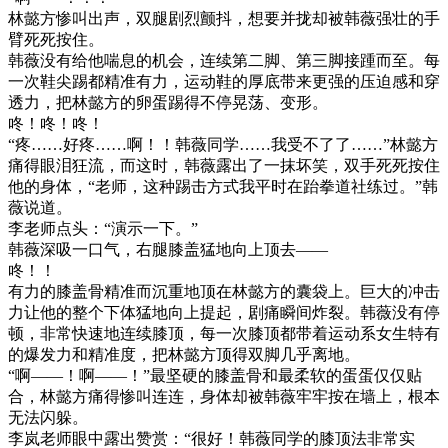
林懿方惨叫出声，双腿剧烈颤抖，想要并拢却被韩薇强壮的手
臂死死按住。
韩薇没有给他喘息的机会，连续第二脚、第三脚接踵而至。每
一次鞋尖踢都精准有力，运动鞋的厚底带来更强的压迫感和穿
透力，把林懿方的卵蛋踢得不停晃荡、变形。
咚！咚！咚！
“疼……好疼……啊！！韩薇同学……我受不了了……”林懿方
痛得眼泪狂流，而这时，韩薇露出了一抹坏笑，双手死死按住
他的身体，“老师，这种踢击方式我平时在跆拳道社练过。”韩
薇说道。
李老师点头：“演示一下。”
韩薇深吸一口气，右腿膝盖猛地向上顶去——
咚！！
有力的膝盖骨精准而沉重地顶在林懿方的囊袋上。巨大的冲击
力让他的整个下体猛地向上提起，剧痛瞬间炸裂。韩薇没有停
顿，非常快速地连续膝顶，每一次膝顶都带着运动系女生特有
的爆发力和精准度，把林懿方顶得双脚几乎离地。
“啊——！啊——！”最坚硬的膝盖骨和最柔软的蛋蛋仅仅贴
合，林懿方痛得惨叫连连，身体却被韩薇牢牢按在墙上，根本
无法闪躲。
李岚老师眼中露出赞赏：“很好！韩薇同学的膝顶法非常实