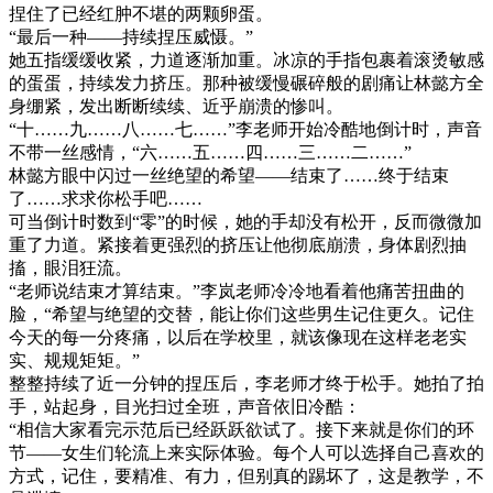
捏住了已经红肿不堪的两颗卵蛋。
“最后一种——持续捏压威慑。”
她五指缓缓收紧，力道逐渐加重。冰凉的手指包裹着滚烫敏感
的蛋蛋，持续发力挤压。那种被缓慢碾碎般的剧痛让林懿方全
身绷紧，发出断断续续、近乎崩溃的惨叫。
“十……九……八……七……”李老师开始冷酷地倒计时，声音
不带一丝感情，“六……五……四……三……二……”
林懿方眼中闪过一丝绝望的希望——结束了……终于结束
了……求求你松手吧……
可当倒计时数到“零”的时候，她的手却没有松开，反而微微加
重了力道。紧接着更强烈的挤压让他彻底崩溃，身体剧烈抽
搐，眼泪狂流。
“老师说结束才算结束。”李岚老师冷冷地看着他痛苦扭曲的
脸，“希望与绝望的交替，能让你们这些男生记住更久。记住
今天的每一分疼痛，以后在学校里，就该像现在这样老老实
实、规规矩矩。”
整整持续了近一分钟的捏压后，李老师才终于松手。她拍了拍
手，站起身，目光扫过全班，声音依旧冷酷：
“相信大家看完示范后已经跃跃欲试了。接下来就是你们的环
节——女生们轮流上来实际体验。每个人可以选择自己喜欢的
方式，记住，要精准、有力，但别真的踢坏了，这是教学，不