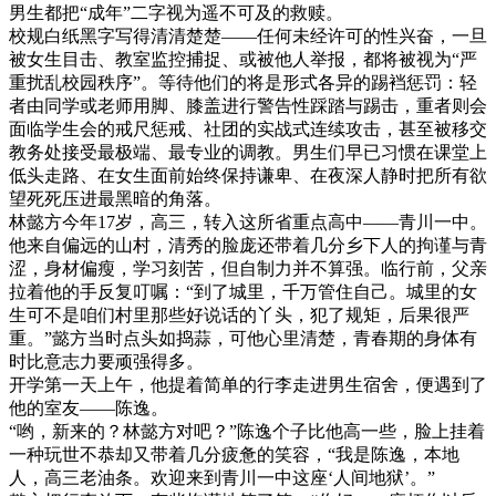
男生都把“成年”二字视为遥不可及的救赎。
校规白纸黑字写得清清楚楚——任何未经许可的性兴奋，一旦
被女生目击、教室监控捕捉、或被他人举报，都将被视为“严
重扰乱校园秩序”。等待他们的将是形式各异的踢裆惩罚：轻
者由同学或老师用脚、膝盖进行警告性踩踏与踢击，重者则会
面临学生会的戒尺惩戒、社团的实战式连续攻击，甚至被移交
教务处接受最极端、最专业的调教。男生们早已习惯在课堂上
低头走路、在女生面前始终保持谦卑、在夜深人静时把所有欲
望死死压进最黑暗的角落。
林懿方今年17岁，高三，转入这所省重点高中——青川一中。
他来自偏远的山村，清秀的脸庞还带着几分乡下人的拘谨与青
涩，身材偏瘦，学习刻苦，但自制力并不算强。临行前，父亲
拉着他的手反复叮嘱：“到了城里，千万管住自己。城里的女
生可不是咱们村里那些好说话的丫头，犯了规矩，后果很严
重。”懿方当时点头如捣蒜，可他心里清楚，青春期的身体有
时比意志力要顽强得多。
开学第一天上午，他提着简单的行李走进男生宿舍，便遇到了
他的室友——陈逸。
“哟，新来的？林懿方对吧？”陈逸个子比他高一些，脸上挂着
一种玩世不恭却又带着几分疲惫的笑容，“我是陈逸，本地
人，高三老油条。欢迎来到青川一中这座‘人间地狱’。”