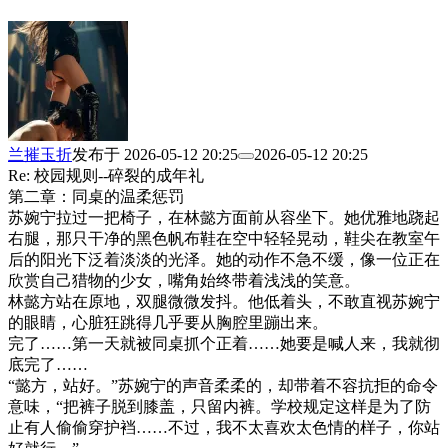
兰摧玉折
发布于
2026-05-12 20:25
2026-05-12 20:25
Re: 校园规则--碎裂的成年礼
第二章：同桌的温柔惩罚
苏婉宁拉过一把椅子，在林懿方面前从容坐下。她优雅地跷起
右腿，那只干净的黑色帆布鞋在空中轻轻晃动，鞋尖在教室午
后的阳光下泛着淡淡的光泽。她的动作不急不缓，像一位正在
欣赏自己猎物的少女，嘴角始终带着浅浅的笑意。
林懿方站在原地，双腿微微发抖。他低着头，不敢直视苏婉宁
的眼睛，心脏狂跳得几乎要从胸腔里蹦出来。
完了……第一天就被同桌抓个正着……她要是喊人来，我就彻
底完了……
“懿方，站好。”苏婉宁的声音柔柔的，却带着不容抗拒的命令
意味，“把裤子脱到膝盖，只留内裤。学校规定这样是为了防
止有人偷偷穿护裆……不过，我不太喜欢太色情的样子，你站