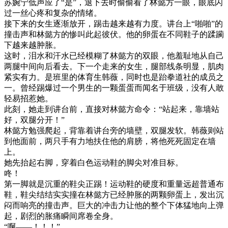
苏婉宁低声应了“是”，退下去时偷偷看了林懿方一眼，眼底闪
过一丝心疼和复杂的情绪。
接下来的女生逐渐放开，踢击越来越有力度。讲台上“啪啪”的
撞击声和林懿方的惨叫此起彼伏。他的卵蛋在不同鞋子的蹂躏
下越来越肿胀。
这时，泪水和汗水已经模糊了林懿方的双眼，他羞耻地从自己
两腿中间向后看去。下一个走来的女生，腿部线条明显，肌肉
紧实有力。是班里的体育生韩薇，同时也是跆拳道社的成员之
一。曾经踢爆过一个男生的一颗蛋蛋而闻名于班级，没有人敢
轻易招惹她。
此刻，她走到讲台前，直接对林懿方命令：“站起来，靠墙站
好，双腿分开！”
林懿方勉强爬起，背靠着讲台旁的墙壁，双腿发软。韩薇则站
到他面前，两只手有力地扶住他的肩膀，将他死死固定在墙
上。
她先抬起右脚，穿着白色运动鞋的脚尖对准目标。
咚！
第一脚就是沉重的鞋尖正踢！运动鞋的硬度和重量远超普通布
鞋，鞋尖结结实实撞在林懿方已经肿胀的两颗卵蛋上，发出沉
闷而响亮的撞击声。巨大的冲击力让他的整个下体猛地向上弹
起，剧烈的胀痛瞬间席卷全身。
“啊——！！！”