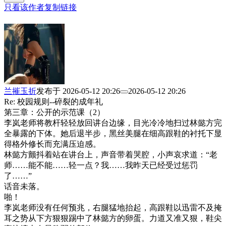
只看该作者
复制链接
兰摧玉折
发布于
2026-05-12 20:26
2026-05-12 20:26
Re: 校园规则--碎裂的成年礼
第三章：公开的示范课（2）
李岚老师将教杆轻轻放回讲台边缘，目光冷冷地扫过林懿方完
全暴露的下体。她后退半步，黑丝美腿在细高跟鞋的衬托下显
得格外修长而充满压迫感。
林懿方颤抖着站在讲台上，声音带着哭腔，小声哀求道：“老
师……能不能……轻一点？我……我昨天已经受过惩罚
了……”
话音未落。
啪！
李岚老师没有任何预兆，右腿猛地抬起，高跟鞋以迅雷不及掩
耳之势从下方狠狠踢中了林懿方的卵蛋。力道又准又狠，鞋尖