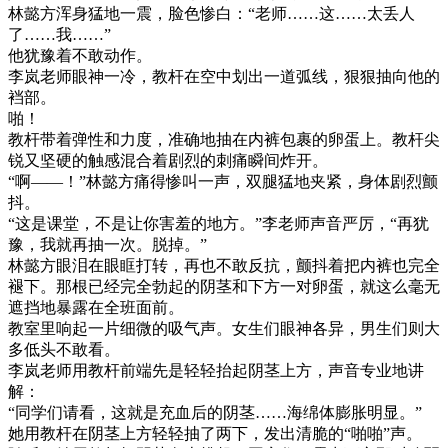
林懿方浑身猛地一震，脸色惨白：“老师……这……太丢人
了……我……”
他犹豫着不敢动作。
李岚老师眼神一冷，教杆在空中划出一道弧线，狠狠抽向他的
裆部。
啪！
教杆带着弹性和力度，准确地抽在内裤包裹的卵蛋上。教杆尖
锐又坚硬的触感混合着剧烈的刺痛瞬间炸开。
“啊——！”林懿方痛得惨叫一声，双腿猛地夹紧，身体剧烈颤
抖。
“这是课堂，不是让你害羞的地方。”李老师声音严厉，“再犹
豫，我就再抽一次。脱掉。”
林懿方眼泪在眼眶打转，再也不敢反抗，颤抖着把内裤也完全
褪下。那根已经完全勃起的阴茎和下方一对卵蛋，就这么毫无
遮挡地暴露在全班面前。
教室里响起一片细微的吸气声。女生们眼神各异，男生们则大
多低头不敢看。
李岚老师用教杆前端先是轻轻抬起阴茎上方，声音专业地讲
解：
“同学们请看，这就是充血后的阴茎……海绵体膨胀明显。”
她用教杆在阴茎上方轻轻抽了两下，发出清脆的“啪啪”声。