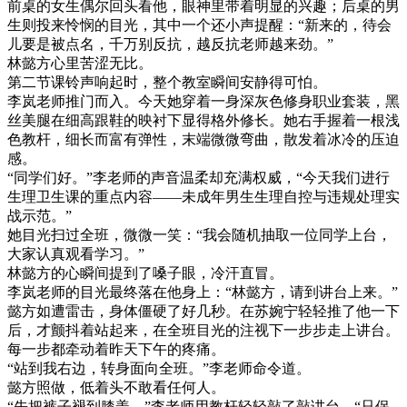
前桌的女生偶尔回头看他，眼神里带着明显的兴趣；后桌的男
生则投来怜悯的目光，其中一个还小声提醒：“新来的，待会
儿要是被点名，千万别反抗，越反抗老师越来劲。”
林懿方心里苦涩无比。
第二节课铃声响起时，整个教室瞬间安静得可怕。
李岚老师推门而入。今天她穿着一身深灰色修身职业套装，黑
丝美腿在细高跟鞋的映衬下显得格外修长。她右手握着一根浅
色教杆，细长而富有弹性，末端微微弯曲，散发着冰冷的压迫
感。
“同学们好。”李老师的声音温柔却充满权威，“今天我们进行
生理卫生课的重点内容——未成年男生生理自控与违规处理实
战示范。”
她目光扫过全班，微微一笑：“我会随机抽取一位同学上台，
大家认真观看学习。”
林懿方的心瞬间提到了嗓子眼，冷汗直冒。
李岚老师的目光最终落在他身上：“林懿方，请到讲台上来。”
懿方如遭雷击，身体僵硬了好几秒。在苏婉宁轻轻推了他一下
后，才颤抖着站起来，在全班目光的注视下一步步走上讲台。
每一步都牵动着昨天下午的疼痛。
“站到我右边，转身面向全班。”李老师命令道。
懿方照做，低着头不敢看任何人。
“先把裤子褪到膝盖。”李老师用教杆轻轻敲了敲讲台，“只保