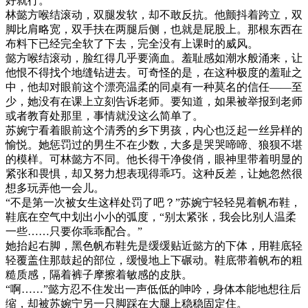
好就行。”
林懿方喉结滚动，双腿发软，却不敢反抗。他颤抖着跨立，双
脚比肩略宽，双手扶在两腿后侧，也就是屁股上。那根东西在
布料下已经完全软了下去，完全没有上课时的威风。
懿方喉结滚动，脸红得几乎要滴血。羞耻感如潮水般涌来，让
他恨不得找个地缝钻进去。可奇怪的是，在这种极度的羞耻之
中，他却对眼前这个漂亮温柔的同桌有一种莫名的信任——至
少，她没有在课上立刻告诉老师。要知道，如果被举报到老师
或者教育处那里，事情就没这么简单了。
苏婉宁看着眼前这个清秀的乡下男孩，内心也泛起一丝异样的
愉悦。她惩罚过的男生不在少数，大多是哭哭啼啼、狼狈不堪
的模样。可林懿方不同。他长得干净俊俏，眼神里带着明显的
紧张和畏惧，却又努力想表现得乖巧。这种反差，让她忽然很
想多玩弄他一会儿。
“不是第一次被女生这样处罚了吧？”苏婉宁轻轻晃着帆布鞋，
鞋底在空气中划出小小的弧度，“别太紧张，我会比别人温柔
一些……只要你乖乖配合。”
她抬起右脚，黑色帆布鞋先是缓缓贴近懿方的下体，用鞋底轻
轻覆盖住那鼓起的部位，缓慢地上下碾动。鞋底带着帆布的粗
糙质感，隔着裤子摩擦着敏感的皮肤。
“啊……”懿方忍不住发出一声低低的呻吟，身体本能地想往后
缩，却被苏婉宁另一只脚踩在大腿上稳稳固定住。