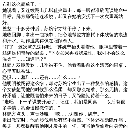
布鞋这么简单了。”
她说着，又连续踢出几脚鞋尖重击，每一脚都准确无误地命中
目标。懿方痛得连连求饶，却又在她的安抚下一次次重新站
好。
整整二十多分钟后，苏婉宁才终于停了下来。
她收回脚，拿出一包纸巾，细心地帮懿方擦拭下体残留的痕迹
和汗水。动作温柔得像在照顾恋人。
“好了，这次就先这样吧。”苏婉宁抬头看着他，眼神里带着一
丝满足和奇异的温柔，“下次如果再被我发现，我可不会这么
温柔了……知道吗？”
林懿方双腿发软，几乎站不住。他看着眼前这个漂亮的同桌，
心里五味杂陈。
恐惧……羞耻……还有……什么……？
他明明被踢得这么惨，却对苏婉宁生出了一种复杂的感情。这
个女孩惩罚他的时候那么温柔，却又那么精准、那么无情。这
种矛盾，让他既害怕未来的日子，又隐隐期待着什么。
“走吧，下一节课要开始了。记住，我们是同桌……以后有很
多事情，我会慢慢教你的。”
林懿方点头，声音沙哑：“嗯……谢谢你，婉宁。”
走出教室时，他的步伐明显有些不自然。下体还在隐隐作痛，
每走一步都提醒着他刚才发生的一切。可当他偷偷看向身旁的