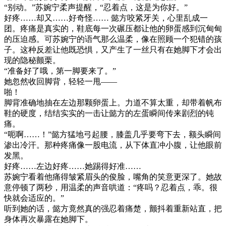
“别动。”苏婉宁柔声提醒，“忍着点，这是为你好。”
好疼……却又……好奇怪…… 懿方咬紧牙关，心里乱成一
团。疼痛是真实的，鞋底每一次碾压都让他的卵蛋感到沉甸甸
的压迫感。可苏婉宁的语气那么温柔，像在照顾一个犯错的孩
子。这种反差让他既恐惧，又产生了一丝只有在她脚下才会出
现的隐秘颤栗。
“准备好了哦，第一脚要来了。”
她忽然收回脚背，轻轻一甩——
啪！
脚背准确地抽在左边那颗卵蛋上。力道不算太重，却带着帆布
鞋的硬度，结结实实的一击让懿方的左蛋瞬间传来剧烈的钝
痛。
“呃啊……！”懿方猛地弓起腰，膝盖几乎要弯下去，额头瞬间
渗出冷汗。那种疼痛像一股电流，从下体直冲小腹，让他眼前
发黑。
好疼……左边好疼……她踢得好准……
苏婉宁看着他痛得皱紧眉头的俊脸，嘴角的笑意更深了。她故
意停顿了两秒，用温柔的声音哄道：“疼吗？忍着点，乖。很
快就会适应的。”
听到她的话，懿方竟然真的强忍着痛楚，颤抖着重新站直，把
身体再次暴露在她脚下。