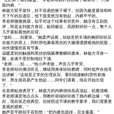
留内裤。”
林懿方双手发抖，好不容易把裤子褪下。但因为极度紧张和昨
天下午的后遗症，他下面竟然没有勃起，内裤平平的。
李老师微微挑眉，似乎对这个结果有些意外。她没有立刻批
评，而是走到懿方身后，贴得极近。高跟鞋轻轻一点，整个人
几乎紧贴着他的后背。
“放松……别紧张。”她柔声说着，却故意把丰满的胸部轻轻压
在懿方的背上，同时用包裹着黑丝的大腿缓缓蹭着他的屁股，
动作缓慢而富有节奏。
温暖柔软的触感和黑丝的细腻摩擦瞬间袭来。林懿方浑身一
颤，血液不受控制地往下涌。
“老师……别……”他小声求饶，声音几乎带哭。
李老师却仿佛没听见，继续用身体轻轻磨蹭，同时低声在他耳
边讲解：“这就是正常的生理反应。看到或接触到异性刺激
时，男生很容易产生勃起……同学们请看，现在开始出现
了。”
在老师贴身诱导下，林懿方的内裤很快高高顶起，轮廓清晰。
李老师满意地点点头，用教杆前端轻轻挑了挑内裤边缘：“很
好，现在状态很典型。但按照这节课的教学要求，我们需要更
直观的观察。”
她声音平静却不容拒绝：“把内裤也脱掉，完全暴露。”