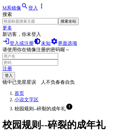
search
more_vert
M系镜像
登入
搜索
搜索全站
更多
新访客，你未登入
login
brightness_medium
settings
登入或注册
未知
界面选项
请使用你在镜像注册的密码喔～
注册
登入
镜中已觉星星误 人不负春春自负
首页
小说文字区
error
校园规则--碎裂的成年礼
校园规则--碎裂的成年礼