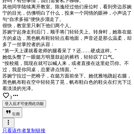
好吗？有些事情，我们需要私下聊聊。”
其他同学陆续离开教室。陈逸经过他们座位时，看到旁边苏婉
宁的目光，仿佛明白了什么，投来一个同情的眼神，小声说了
句“自求多福”便快步溜走了。
很快，教室里只剩下他们两个人。
苏婉宁起身走到后门，顺手将门轻轻关上。转身时，她靠在懿
方的桌边，黑色帆布鞋轻轻点着地面，声音还是那么温柔，却
多了一丝掌控者的从容：
“第一天上课就看老师的腿看呆了？还……硬成这样。”
她低头瞥了一眼懿方明显鼓起的裤裆，轻轻叹了口气。
“按校规，我现在就可以喊人来，或者直接在这里处罚你。不
过，我是你同桌，总要讲点情面。”
苏婉宁拉过一把椅子，在懿方面前坐下。她优雅地跷起右腿，
黑色帆布鞋在空中轻轻晃了晃，帆布鞋白色的鞋尖在灯光下泛
着淡淡的光泽。
favorite_border
more_horiz
3
登入后才可使用此功能
format_quote
引用
more_vert
只看该作者
复制链接