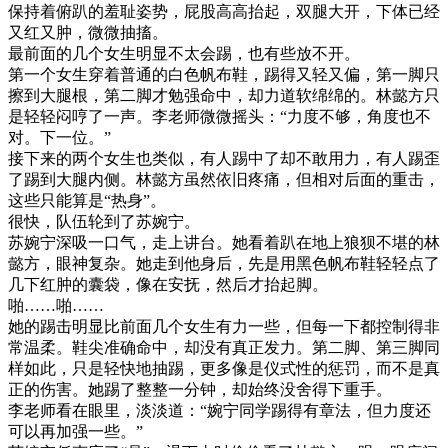
保持着俯趴的羞耻姿势，屁股高高抬起，双腿大开，下体已经
又红又肿，微微抽搐。
最前面的几个女生明显不太会踢，也有些放不开。
第一个女生穿着普通的白色帆布鞋，踢得又轻又偏，第一脚只
擦到大腿根，第二脚才勉强命中，却力道软绵绵的。林懿方只
是轻轻闷哼了一声。李老师微微摇头：“力度不够，角度也不
对。下一位。”
接下来的两个女生也类似，有人踢中了却不敢用力，有人踢歪
了踢到大腿内侧。林懿方虽然依旧疼痛，但相对后面的重击，
这些只能算是“热身”。
很快，队伍轮到了苏婉宁。
苏婉宁深吸一口气，走上讲台。她看着趴在地上狼狈不堪的林
懿方，眼神复杂。她走到他身后，先是用黑色帆布鞋轻轻点了
几下红肿的囊袋，像在安抚，然后才抬起脚。
啪……啪……
她的踢击明显比前面几个女生有力一些，但每一下都控制得非
常温柔。鞋尖准确命中，却没有真正发力。第二脚、第三脚同
样如此，只是轻快地抽踢，更多像是仪式性的惩罚，而不是真
正的伤害。她踢了整整一分钟，却始终没舍得下重手。
李老师看在眼里，淡淡道：“婉宁同学踢得有章法，但力度还
可以再加强一些。”