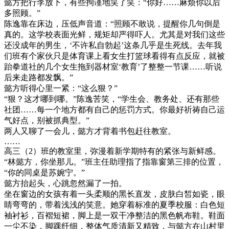
懿方把行李放下，有些拘谨地笑了笑：“你好……麻烦你以后
多照顾。”
陈逸靠在床边，压低声音道：“照顾不敢说，提醒你几句倒是
真的。这学校表面光鲜，规矩却严得吓人。尤其是对我们这些
还没成年的男生，‘不许私自勃起’这条几乎是生死线。去年我
们班有个家伙只是体育课上看女生打篮球看得有点反应，就被
跆拳道社的几个女生拖到器材室‘教育’了整整一节课……听说
后来走路都发飘。”
懿方听得心里一紧：“这么狠？”
“狠？这才哪到哪。”陈逸苦笑，“学生会、教务处、还有那些
社团……每一个地方都有自己的惩罚方式。你最好祈祷自己运
气好点，别被抓典型。”
两人又聊了一会儿，懿方才背着书包赶往教室。
……
高三（2）班的教室里，弥漫着新学期特有的紧张与新鲜感。
“林懿方，你坐那儿。”班主任助理指了指靠窗第三排的位置，
“你的同桌是苏婉宁。”
懿方抬起头，心跳忽然漏了一拍。
坐在窗边的女孩有着一头柔顺的黑长直发，皮肤白皙如瓷，眼
睛弯弯的，带着浅浅的笑意。她穿着标准的夏季校服：白色短
袖衬衫，百褶短裙，脚上是一双干净整洁的黑色帆布鞋。鞋面
一尘不染，脚踝纤细，整体气质清新又精致，与懿方在山村里