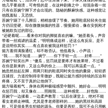
方喘着粗气，泪水终于忍不住滑落下来。下体火辣辣的疼痛让
他几乎要崩溃，可奇怪的是，在这种剧痛之中，却混杂着一丝
只有在苏婉宁脚下才会出现的、隐秘的酥麻快感。这种感觉让
他既羞耻，又恐惧。
苏婉宁踢了十几脚后，稍稍放缓了节奏。她用鞋底轻轻夹住懿
方仍旧坚硬、却在微微抽搐的性器，慢慢揉动，像在安抚刚才
被她欺负过的部位。
“还硬着呢……看来你对我的脚挺喜欢的嘛。”她歪着头，声音
带着一丝戏谑的温柔，“明明痛成这样，还这么有反应。是不
是说明你其实……有点喜欢被我这样惩罚？”
懿方羞得满脸通红，却不敢否认。他低着头，小声说：
“我……我不知道……婉宁……你下手轻一点……好疼……”
苏婉宁轻笑出声：“傻瓜，惩罚就是要疼才有效果呀。不过看
在你是新来的，又这么乖的份上……我可以再温柔一点。”
她忽然抬起左脚，用两只鞋的鞋底同时夹住他的囊袋，轻轻挤
压揉捏。力道控制得非常微妙，既能让懿方感到持续的压迫和
疼痛，又不至于真的让他倒下。
懿方喘着粗气，身体在两种极端感受中颤抖。她好会……明明
在惩罚我，却又像在……照顾我……这种感觉……好危险……
苏婉宁一边揉着，一边柔声教育：“以后在课堂上，绝对不能
看女老师走神哦。尤其是李老师那样的……她的黑丝和高跟
鞋，可是很多男生犯错的源头。你要是再犯，我可不会只用帆