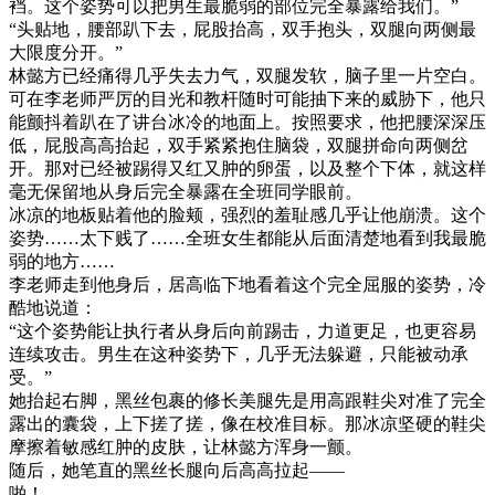
裆。这个姿势可以把男生最脆弱的部位完全暴露给我们。”
“头贴地，腰部趴下去，屁股抬高，双手抱头，双腿向两侧最
大限度分开。”
林懿方已经痛得几乎失去力气，双腿发软，脑子里一片空白。
可在李老师严厉的目光和教杆随时可能抽下来的威胁下，他只
能颤抖着趴在了讲台冰冷的地面上。按照要求，他把腰深深压
低，屁股高高抬起，双手紧紧抱住脑袋，双腿拼命向两侧岔
开。那对已经被踢得又红又肿的卵蛋，以及整个下体，就这样
毫无保留地从身后完全暴露在全班同学眼前。
冰凉的地板贴着他的脸颊，强烈的羞耻感几乎让他崩溃。这个
姿势……太下贱了……全班女生都能从后面清楚地看到我最脆
弱的地方……
李老师走到他身后，居高临下地看着这个完全屈服的姿势，冷
酷地说道：
“这个姿势能让执行者从身后向前踢击，力道更足，也更容易
连续攻击。男生在这种姿势下，几乎无法躲避，只能被动承
受。”
她抬起右脚，黑丝包裹的修长美腿先是用高跟鞋尖对准了完全
露出的囊袋，上下搓了搓，像在校准目标。那冰凉坚硬的鞋尖
摩擦着敏感红肿的皮肤，让林懿方浑身一颤。
随后，她笔直的黑丝长腿向后高高拉起——
啪！