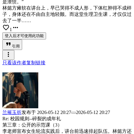
是泄愤。”
林懿方瘫软在讲台上，早已哭得不成人形，下体红肿得不成样
子，身体还在不由自主地轻颤。而这堂生理卫生课，才仅仅过
去了一半……
favorite_border
more_horiz
1
登入后才可使用此功能
format_quote
引用
more_vert
只看该作者
复制链接
兰摧玉折
发布于
2026-05-12 20:27
2026-05-12 20:27
Re: 校园规则--碎裂的成年礼
第三章：公开的示范课（3）
李老师宣布女生轮流实践后，讲台前迅速排起队伍。林懿方还