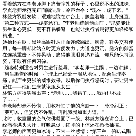
看着懿方在李老师脚下痛苦挣扎的样子，心里说不出的滋味。
李岚老师示范完正面踢法后，冷声命令：“现在，跪下来。”
林懿方双腿发软，艰难地跪在讲台上，膝盖着地，上身挺直。
“第二种方式——跪姿惩罚。”李老师绕到他面前，“跪姿能让
男生重心更低，更不容易躲避，也能让执行者踢得更加轻松和
精准。”
她抬起右腿，黑丝高跟鞋从正面连续踢出。脚背、鞋尖交替使
用，每一脚都比站立时更方便发力，力道也更沉。懿方的卵蛋
在连续重击下不停晃动，痛得他眼泪鼻涕齐流，却只能保持跪
姿，不敢有任何闪躲。
“跪姿特别适合对男生进行羞辱。”李老师一边踢，一边讲解，
“男生跪着的时候，心理上已经处于服从地位，配合生理疼
痛，能产生更强的威慑效果。以后你们执行惩罚时，要让男生
记住——他们生来就该服从女生。”
林懿方痛得哭喊出声：“老师……我错了……我再也不敢
了……”
李老师却毫不怜悯，用教杆抽了他的肩膀一下，冷冷纠正：
“哭可以，但姿势不许乱。再乱我就加重力道。”
此时，教室里的空气仿佛凝固了一般。林懿方跪在讲台上，已
经痛得满头大汗，呼吸急促，红肿的下体还在微微抽搐。
李老师的声音更加冰冷，不带一丝感情：“第三种，俯趴式踢