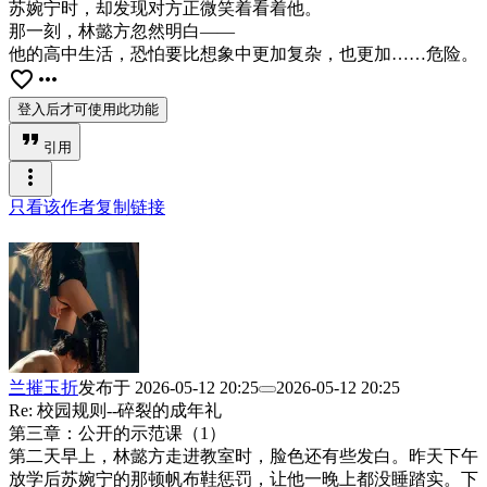
苏婉宁时，却发现对方正微笑着看着他。
那一刻，林懿方忽然明白——
他的高中生活，恐怕要比想象中更加复杂，也更加……危险。
favorite_border
more_horiz
登入后才可使用此功能
format_quote
引用
more_vert
只看该作者
复制链接
兰摧玉折
发布于
2026-05-12 20:25
2026-05-12 20:25
Re: 校园规则--碎裂的成年礼
第三章：公开的示范课（1）
第二天早上，林懿方走进教室时，脸色还有些发白。昨天下午
放学后苏婉宁的那顿帆布鞋惩罚，让他一晚上都没睡踏实。下