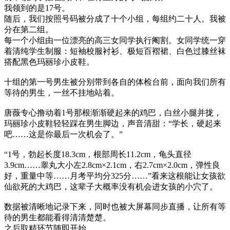
我领到的是17号。
随后，我们按照号码被分成了十个小组，每组约二十人。我被
分在第二组。
每一个小组由一位漂亮的高三女同学执行阉割。女同学统一穿
着清纯学生制服：短袖校服衬衫、极短百褶裙、白色过膝丝袜
搭配黑色玛丽珍小皮鞋。
十组的第一号男生被分别带到各自的体检台前，面向我们所有
等待的男生，一丝不挂地站着。
唐薇专心撸动着1号那根渐渐硬起来的鸡巴，白丝小腿并拢，
玛丽珍小皮鞋轻轻踩在男生脚边，声音清甜：“学长，硬起来
吧……这是你最后一次机会了。”
“1号，勃起长度18.3cm，根部周长11.2cm，龟头直径
3.9cm……睾丸大小左2.8cm×2.1cm，右2.7cm×2.0cm，弹性良
好，重量中等……月考平均分325分……”看来这根能让女孩欲
仙欲死的大鸡巴，这辈子大概率没有机会进女孩的小穴了。
数据被清晰地记录下来，同时也被大屏幕同步直播，让所有等
待的男生都能看得清清楚楚。
之后取精环节随即开始。