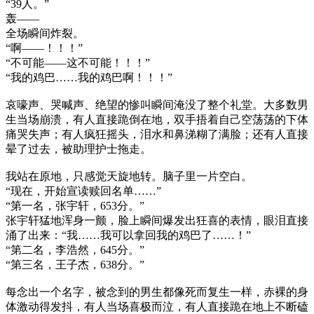
“39人。”
轰——
全场瞬间炸裂。
“啊——！！！”
“不可能——这不可能！！！”
“我的鸡巴……我的鸡巴啊！！！”
哀嚎声、哭喊声、绝望的惨叫瞬间淹没了整个礼堂。大多数男
生当场崩溃，有人直接跪倒在地，双手捂着自己空荡荡的下体
痛哭失声；有人疯狂摇头，泪水和鼻涕糊了满脸；还有人直接
晕了过去，被助理护士拖走。
我站在原地，只感觉天旋地转。脑子里一片空白。
“现在，开始宣读赎回名单……”
“第一名，张宇轩，653分。”
张宇轩猛地浑身一颤，脸上瞬间爆发出狂喜的表情，眼泪直接
涌了出来：“我……我可以拿回我的鸡巴了……！”
“第二名，李浩然，645分。”
“第三名，王子杰，638分。”
每念出一个名字，被念到的男生都像死而复生一样，赤裸的身
体激动得发抖，有人当场喜极而泣，有人直接跪在地上不断磕