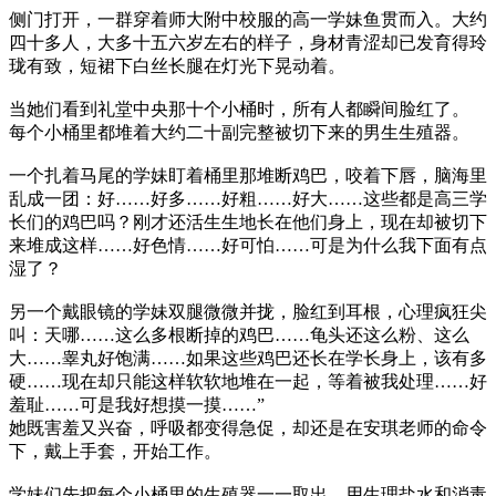
侧门打开，一群穿着师大附中校服的高一学妹鱼贯而入。大约
四十多人，大多十五六岁左右的样子，身材青涩却已发育得玲
珑有致，短裙下白丝长腿在灯光下晃动着。
当她们看到礼堂中央那十个小桶时，所有人都瞬间脸红了。
每个小桶里都堆着大约二十副完整被切下来的男生生殖器。
一个扎着马尾的学妹盯着桶里那堆断鸡巴，咬着下唇，脑海里
乱成一团：好……好多……好粗……好大……这些都是高三学
长们的鸡巴吗？刚才还活生生地长在他们身上，现在却被切下
来堆成这样……好色情……好可怕……可是为什么我下面有点
湿了？
另一个戴眼镜的学妹双腿微微并拢，脸红到耳根，心理疯狂尖
叫：天哪……这么多根断掉的鸡巴……龟头还这么粉、这么
大……睾丸好饱满……如果这些鸡巴还长在学长身上，该有多
硬……现在却只能这样软软地堆在一起，等着被我处理……好
羞耻……可是我好想摸一摸……”
她既害羞又兴奋，呼吸都变得急促，却还是在安琪老师的命令
下，戴上手套，开始工作。
学妹们先把每个小桶里的生殖器一一取出，用生理盐水和消毒