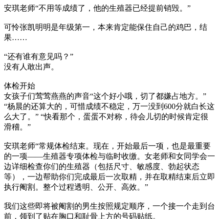
安琪老师“不用等成绩了，他的生殖器已经提前销毁。”
可怜张凯明明是年级第一，本来肯定能保住自己的鸡巴，结
果……
“还有谁有意见吗？”
没有人敢出声。
体检开始
女孩子们莺莺燕燕的声音“这个好小哦，切了都嫌占地方。”
“杨晨的还算大的，可惜成绩不稳定，万一没到600分就白长这
么大了。” “快看那个，蛋蛋不对称，待会儿切的时候肯定很
滑稽。”
安琪老师“常规体检结束。现在，开始最后一项，也是最重要
的一项——生殖器专项体检与临时收缴。女老师和女同学会一
边详细检查你们的生殖器（包括尺寸、敏感度、勃起状态
等），一边帮助你们完成最后一次取精，并在取精结束后立即
执行阉割。整个过程透明、公开、高效。”
我们这些即将被阉割的男生按照规定顺序，一个接一个走到台
前，领到了贴在胸口和耻骨上方的号码贴纸。