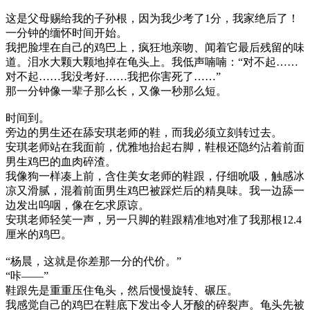
这是父母赐给我的子孙根，因为我少考了1分，我家绝后了！
一分钟的缅怀时间开始。
我把脸埋在自己的鸡巴上，疯狂地亲吻、闻着它最后残留的味
道。泪水大颗大颗地掉在龟头上。我低声喃喃：“对不起……
对不起……我没考好……我把你害死了……”
那一分钟像一辈子那么长，又像一秒那么短。
时间到。
旁边的男生还在舔安琪老师的鞋，而我必须立刻转过去。
安琪老师站在我面前，优雅地抬起右脚，鞋根还隐约沾着前面
男生鸡巴的血肉碎渣。
我像狗一样凑上前，含住美女老师的鞋跟，仔细吮吸，触感冰
凉又滑腻，混着前面男生鸡巴被踩烂后的精臭味。我一边舔一
边发出呜咽，像在乞求原谅。
安琪老师轻笑一声，另一只脚的鞋跟精准地对准了我那根12.4
厘米的鸡巴。
“杨晨，这就是你差那一分的代价。”
“咔——”
鞋跟先是重重压住龟头，然后慢慢旋转、碾压。
我感觉自己的鸡巴在鞋底下发出令人牙酸的碎裂声。龟头先被