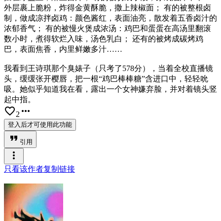
外层裹上脆粉，炸得金黄酥脆，撒上辣椒面； 有的被整根卤
制，做成凉拌卤鸡：颜色酱红，表面油亮，散发着五香卤汁的
浓郁香气； 有的被慢火煲成浓汤：鸡巴和蛋蛋在高汤里翻滚
数小时，煮得软烂入味，汤色乳白； 还有的被烤成碳烤鸡
巴，表面焦香，内里鲜嫩多汁……
我看到王诗琪那个臭婊子（只考了578分），当着全校直播镜
头，缓缓张开樱唇，把一根“鸡巴棒棒糖”含进口中，轻轻吮
吸。她似乎知道我在看，露出一个女神嫌弃脸，并对着镜头竖
起中指。
favorite_border
more_horiz
2
登入后才可使用此功能
format_quote
引用
more_vert
只看该作者
复制链接