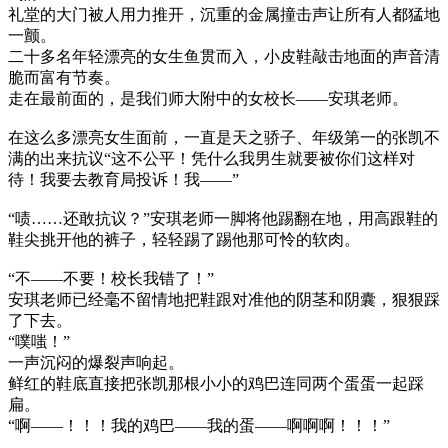
礼堂的大门被人用力推开，沉重的金属撞击声让所有人都猛地
一颤。
二十多名年轻漂亮的女生鱼贯而入，小皮鞋敲击地面的声音清
脆而富有节奏。
走在最前面的，是我们师大附中的女校长——安琪老师。
在这么多漂亮女生面前，一直是天之骄子、年级第一的张凯不
满的出来抗议“这不公平！凭什么我男生就要被你们这样对
待！我要去教育局投诉！我——”
“啧……还敢抗议？”安琪老师一脚将他踢翻在地，用高跟鞋的
鞋尖挑开他的裤子，轻轻踢了踢他那可怜的软肉。
“不——不要！校长我错了！”
安琪老师已经毫不留情地把鞋跟对准他的阴茎和阴囊，狠狠踩
了下去。
“噗嗤！”
一声沉闷的爆裂声响起。
鲜红的鞋底直接把张凯那根小小的鸡巴连同两个蛋蛋一起踩
扁。
“啊——！！！我的鸡巴——我的蛋——啊啊啊！！！”