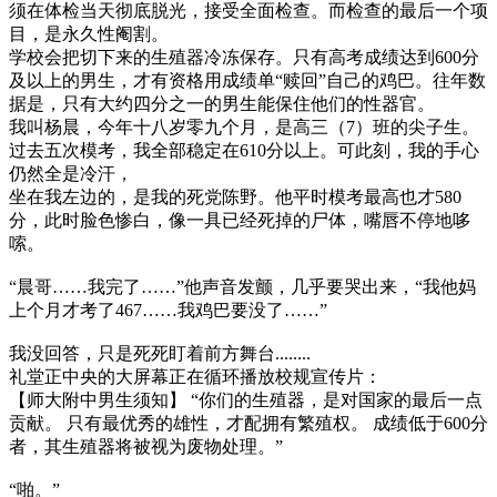
须在体检当天彻底脱光，接受全面检查。而检查的最后一个项
目，是永久性阉割。
学校会把切下来的生殖器冷冻保存。只有高考成绩达到600分
及以上的男生，才有资格用成绩单“赎回”自己的鸡巴。往年数
据是，只有大约四分之一的男生能保住他们的性器官。
我叫杨晨，今年十八岁零九个月，是高三（7）班的尖子生。
过去五次模考，我全部稳定在610分以上。可此刻，我的手心
仍然全是冷汗，
坐在我左边的，是我的死党陈野。他平时模考最高也才580
分，此时脸色惨白，像一具已经死掉的尸体，嘴唇不停地哆
嗦。
“晨哥……我完了……”他声音发颤，几乎要哭出来，“我他妈
上个月才考了467……我鸡巴要没了……”
我没回答，只是死死盯着前方舞台........
礼堂正中央的大屏幕正在循环播放校规宣传片：
【师大附中男生须知】 “你们的生殖器，是对国家的最后一点
贡献。 只有最优秀的雄性，才配拥有繁殖权。 成绩低于600分
者，其生殖器将被视为废物处理。”
“啪。”