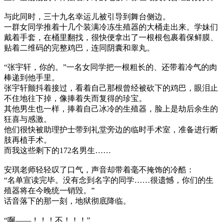
与此同时，三十九名幸运儿被引导到舞台侧边。
一群女同学推着十几个装满冷冻生殖器的大桶走出来。学妹们
戴着手套，在桶里翻找，很快便拿出了一根根包裹着保鲜膜、
贴着二维码的完整鸡巴，连同阴囊和睾丸。
“张宇轩，你的。”一名女同学把一根粗长的、还带着冷气的肉
棒递到他手里。
张宇轩颤抖着接过，看着自己那根曾经被砍下的鸡巴，眼泪止
不住地往下掉，像捧着失而复得的珍宝。
其他男生也一样，捧着自己冰冷的生殖器，脸上是劫后余生的
狂喜与感激。
他们很快被助理护士带到礼堂旁边的临时手术室，准备进行断
肢再植手术。
而我这些剩下的172名男生……
安琪老师轻轻叹了口气，声音却带着毫不掩饰的冷酷：
“名单宣读完毕。没有念到名字的同学……很遗憾，你们的生
殖器将在今晚统一销毁。”
话音落下的那一刻，地狱彻底降临。
“啊——！！！不！！！”