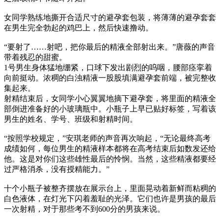
女同学熟练地撕开合适尺寸的避孕套包装，将薄薄的避孕套套
在男生完全勃起的鸡巴上，然后快速撸动。
“要射了……射吧，把你最后的精液全部射出来。”唐薇的声音
带着残忍的甜蜜。
1号男生身体猛地绷紧，口球下发出剧烈的呜咽，腰部痉挛着
向前挺动。浓稠的白浊精液一股股填满避孕套前端，被完整收
集起来。
射精结束后，女同学小心翼翼地摘下避孕套，将里面的精液全
部倒进准备好的小玻璃瓶中。小瓶子上早已贴好标签，写着该
男生的姓名、学号、班级和射精时间。
“按照学校规定，”安琪老师的声音再次响起，“无论最终高考
成绩如何，每位男生的精液样本都将在高考结束后如数发还给
他。这是对你们这些雄性最后的怜悯。当然，这些精液都要经
过严格消杀，没有授精能力。”
十个小瓶子被整齐摆放在展示台上，里面晃动着新鲜而粘稠的
白色液体，在灯光下闪着羞耻的光泽。它们也许是男孩的最后
一次射精，对于那些考不到600分的男孩来说。