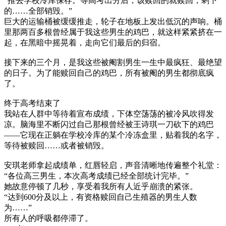
“推去学校冷库保存。等高考出分后，该赎回的就赎回，剩下
的……全部销毁。”
巨大的运输桶被缓缓推走，轮子在地板上发出低沉的声响。桶
里那两百多根曾经属于我这些男生的鸡巴，就这样紧紧挤在一
起，在黑暗中摇晃着，走向它们最后的归宿。
接下来的三个月，是我这些被阉割男生一生中最疯狂、最绝望
的日子。为了能赎回自己的鸡巴，所有被阉的男生都彻底疯
了。
终于高考结束了
我站在人群中等待着宣布成绩，下体空荡荡的被冷风吹得发
凉。脑海里不断闪过自己那根曾经被王诗琪一刀砍下的鸡巴
——它现在正躺在学校冷库的某个冷冻盒里，贴着我的名字，
等待被赎回……或者被销毁。
安琪老师拿起成绩单，红唇轻启，声音清晰地传遍整个礼堂：
“各位高三男生，本次高考成绩已经全部统计完毕。”
她故意停顿了几秒，享受着我所有人近乎崩溃的紧张。
“达到600分及以上，有资格赎回自己生殖器的男生人数
为……”
所有人的呼吸都停滞了。