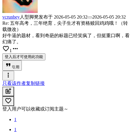
vcrunbey
人型脚凳
发布于
2026-05-05 20:32
2026-05-05 20:32
Re: 五年高考，三年绝育，尖子生才有资格赎回鸡鸡哦！（转
载微改）
好牛逼的题材，看到奇葩的标题已经笑疯了，但挺重口啊，看
幻痛了。
favorite_border
more_horiz
1
登入后才可使用此功能
format_quote
引用
more_vert
只看该作者
复制链接
post_add
favorite_border
登入用户可以收藏或订阅主题～
1
1