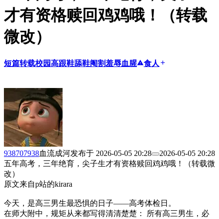
才有资格赎回鸡鸡哦！（转载
微改）
短篇
转载
校园
高跟鞋
舔鞋
阉割
羞辱
血腥
report_problem
食人
add
938707938
血流成河
发布于
2026-05-05 20:28
2026-05-05 20:28
五年高考，三年绝育，尖子生才有资格赎回鸡鸡哦！（转载微
改）
原文来自p站的kirara
今天，是高三男生最恐惧的日子——高考体检日。
在师大附中，规矩从来都写得清清楚楚： 所有高三男生，必