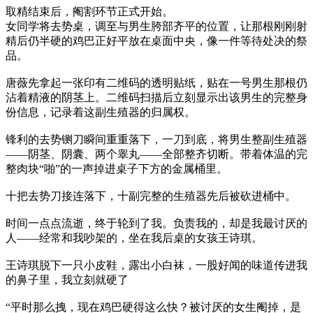
取精结束后，阉割环节正式开始。
女同学将去势桌，调至与男生胯部齐平的位置，让那根刚刚射
精后仍半硬的鸡巴正好平放在桌面中央，像一件等待处决的祭
品。
唐薇先拿起一张印有二维码的透明贴纸，贴在一号男生那根仍
沾着精液的阴茎上。二维码扫描后立刻显示出该男生的完整身
份信息，记录着这副生殖器的归属权。
锋利的去势铡刀瞬间重重落下，一刀到底，将男生整副生殖器
——阴茎、阴囊、两个睾丸——全部整齐切断。带着体温的完
整肉块“啪”的一声掉进桌子下方的金属桶里。
十把去势刀接连落下，十副完整的生殖器先后被砍进桶中。
时间一点点流逝，终于轮到了我。负责我的，却是我最讨厌的
人——经常和我吵架的，坐在我后桌的女孩王诗琪。
王诗琪脱下一只小皮鞋，露出小白袜，一股好闻的味道传进我
的鼻子里，我立刻就硬了
“平时那么拽，现在鸡巴硬得这么快？被讨厌的女生阉掉，是