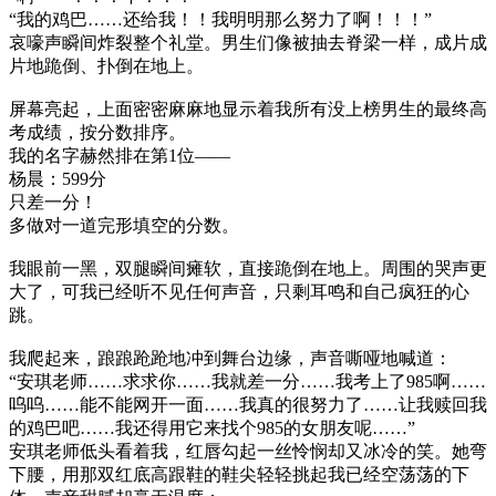
“我的鸡巴……还给我！！我明明那么努力了啊！！！”
哀嚎声瞬间炸裂整个礼堂。男生们像被抽去脊梁一样，成片成
片地跪倒、扑倒在地上。
屏幕亮起，上面密密麻麻地显示着我所有没上榜男生的最终高
考成绩，按分数排序。
我的名字赫然排在第1位——
杨晨：599分
只差一分！
多做对一道完形填空的分数。
我眼前一黑，双腿瞬间瘫软，直接跪倒在地上。周围的哭声更
大了，可我已经听不见任何声音，只剩耳鸣和自己疯狂的心
跳。
我爬起来，踉踉跄跄地冲到舞台边缘，声音嘶哑地喊道：
“安琪老师……求求你……我就差一分……我考上了985啊……
呜呜……能不能网开一面……我真的很努力了……让我赎回我
的鸡巴吧……我还得用它来找个985的女朋友呢……”
安琪老师低头看着我，红唇勾起一丝怜悯却又冰冷的笑。她弯
下腰，用那双红底高跟鞋的鞋尖轻轻挑起我已经空荡荡的下