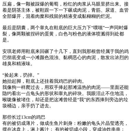
压扁，像一颗被踩爆的葡萄，粉红的肉浆从马眼里挤出来。接
着是阴茎主体，被鞋跟一下一下碾成肉泥，青筋、尿道、血管
全部爆开，混着肉糜和残留的精液变成黏糊糊的烂泥。
最后是阴囊，两个睾丸在鞋底的巨大压力下“噗嗤”一声同时爆
裂，像两颗被捏碎的蛋黄，白色与粉色的液体喷溅得到处都
是。
安琪老师用鞋底来回碾了十几下，直到我那根曾经属于我的鸡
巴彻底变成一小滩颜色混浊、黏稠恶心的肉泥，散发出浓烈的
雄臭和精液味。
“捡起来，扔掉。”
她抬起脚，鞋底上还挂着我鸡巴的碎肉。
我像狗一样爬过去，用双手捧起那滩温热的肉泥——里面还能
隐约看出一点龟头的形状和睾丸的碎块。我眼泪止不住地流，
喉咙像被堵住，却还是把这滩曾经是“我”的东西捧到旁边的垃
圾桶边，亲手扔了进去。
那些长过13cm的鸡巴
有的被切成薄片，做成生鱼片刺身：粉嫩的龟头片晶莹透亮，
摆在冰盘上，淋上酱汁； 有的被切成小段，穿成油炸串串：