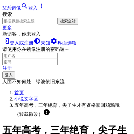
search
more_vert
M系镜像
登入
搜索
搜索全站
更多
新访客，你未登入
login
brightness_medium
settings
登入或注册
未知
界面选项
请使用你在镜像注册的密码喔～
注册
登入
人面不知何处 绿波依旧东流
首页
小说文字区
五年高考，三年绝育，尖子生才有资格赎回鸡鸡哦！
error
（转载微改）
五年高考，三年绝育，尖子生