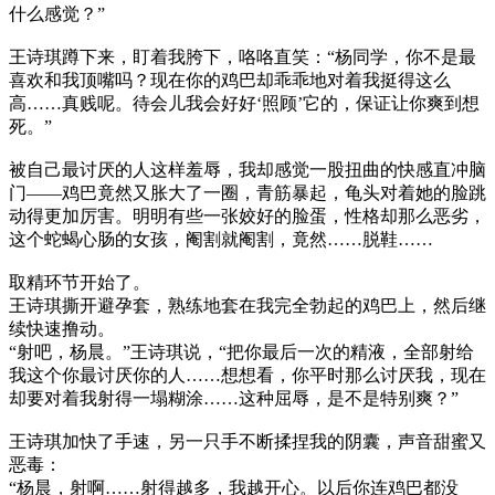
什么感觉？”
王诗琪蹲下来，盯着我胯下，咯咯直笑：“杨同学，你不是最
喜欢和我顶嘴吗？现在你的鸡巴却乖乖地对着我挺得这么
高……真贱呢。待会儿我会好好‘照顾’它的，保证让你爽到想
死。”
被自己最讨厌的人这样羞辱，我却感觉一股扭曲的快感直冲脑
门——鸡巴竟然又胀大了一圈，青筋暴起，龟头对着她的脸跳
动得更加厉害。明明有些一张姣好的脸蛋，性格却那么恶劣，
这个蛇蝎心肠的女孩，阉割就阉割，竟然……脱鞋……
取精环节开始了。
王诗琪撕开避孕套，熟练地套在我完全勃起的鸡巴上，然后继
续快速撸动。
“射吧，杨晨。”王诗琪说，“把你最后一次的精液，全部射给
我这个你最讨厌你的人……想想看，你平时那么讨厌我，现在
却要对着我射得一塌糊涂……这种屈辱，是不是特别爽？”
王诗琪加快了手速，另一只手不断揉捏我的阴囊，声音甜蜜又
恶毒：
“杨晨，射啊……射得越多，我越开心。以后你连鸡巴都没