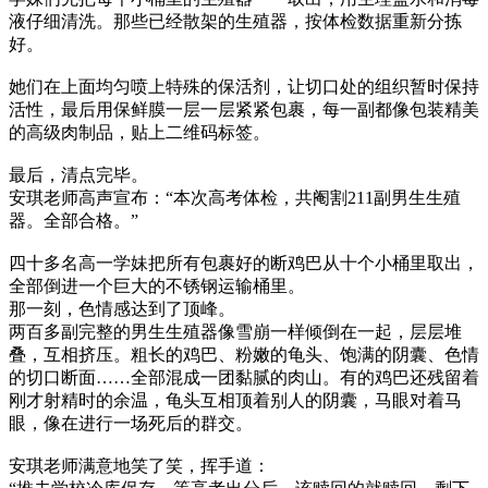
液仔细清洗。那些已经散架的生殖器，按体检数据重新分拣
好。
她们在上面均匀喷上特殊的保活剂，让切口处的组织暂时保持
活性，最后用保鲜膜一层一层紧紧包裹，每一副都像包装精美
的高级肉制品，贴上二维码标签。
最后，清点完毕。
安琪老师高声宣布：“本次高考体检，共阉割211副男生生殖
器。全部合格。”
四十多名高一学妹把所有包裹好的断鸡巴从十个小桶里取出，
全部倒进一个巨大的不锈钢运输桶里。
那一刻，色情感达到了顶峰。
两百多副完整的男生生殖器像雪崩一样倾倒在一起，层层堆
叠，互相挤压。粗长的鸡巴、粉嫩的龟头、饱满的阴囊、色情
的切口断面……全部混成一团黏腻的肉山。有的鸡巴还残留着
刚才射精时的余温，龟头互相顶着别人的阴囊，马眼对着马
眼，像在进行一场死后的群交。
安琪老师满意地笑了笑，挥手道：