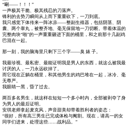
“唰——！！！”
一声极其干脆、极其残忍的刀落声。
锋利的去势刀瞬间从上而下重重砍下，一刀到底。
我只感觉下体传来一阵冰凉——整副生殖器，包括阴茎、阴
囊、两个睾丸，被整齐地、毫无保留地一刀切断。带着体温的
完整肉块“啪”的一声重重砸进下面的桶里，和之前那十几副鸡
巴混在一起。
那一刻，我的脑海里只剩下三个字——臭 婊 子。
我最珍视、最私密、最能证明我是男人的东西，就这么被我最
讨厌的人，一刀永远砍掉了。
而它现在正躺在桶里，和其他男生的鸡巴堆在一起，冰冷、毫
无尊严。
我眼睛一黑，昏了过去。
两百多名男生，就这样在短短一个多小时内，全部被剥夺了身
为男人的最后证明。
安琪老师拿起麦克风，声音甜美却带着胜利者的姿态：
“很好，所有高三男生已完成体检与阉割。现在，请高一的女
同学们进来，处理这些……战利品。”