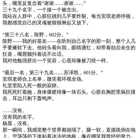
头，嘴里反复念着“谢谢……谢谢……”
三十九个名字，一个接一个被念出。
我站在人群中，心脏狂跳到几乎要炸裂。每当安琪老师停顿，
我都感觉自己的灵魂被狠狠揪起又放下。
“第三十八名，陈野，602分。”
陈野——我的好基友——在听到自己名字的那一刻，整个人几
乎要瘫软下去。他转头看向我，眼睛通红，却带着劫后余生的
狂喜，嘴唇颤抖着说不出话。
我对他勉强挤出一个笑容，心底却像被刀绞一样。
“最后一名，第三十九名……苏泽凯，601分。”
安琪老师合上名单，微笑着环视全场。
礼堂里陷入死一般的寂静。
我死死盯着她，身体僵硬得像一块石头。心脏在胸腔里疯狂撞
击，耳边只剩下轰鸣声。
……没有。
没有我的名字。
杨晨，没有。
那一瞬间，我感觉整个世界都崩塌了。腿一软，直接跪倒在地
上。空荡荡的下体贴着冰冷的地板，像在嘲笑我曾经的努力。