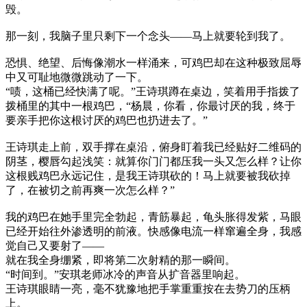
毁。
那一刻，我脑子里只剩下一个念头——马上就要轮到我了。
恐惧、绝望、后悔像潮水一样涌来，可鸡巴却在这种极致屈辱
中又可耻地微微跳动了一下。
“啧，这桶已经快满了呢。”王诗琪蹲在桌边，笑着用手指拨了
拨桶里的其中一根鸡巴，“杨晨，你看，你最讨厌的我，终于
要亲手把你这根讨厌的鸡巴也扔进去了。”
王诗琪走上前，双手撑在桌沿，俯身盯着我已经贴好二维码的
阴茎，樱唇勾起浅笑：就算你门门都压我一头又怎么样？让你
这根贱鸡巴永远记住，是我王诗琪砍的！马上就要被我砍掉
了，在被切之前再爽一次怎么样？”
我的鸡巴在她手里完全勃起，青筋暴起，龟头胀得发紫，马眼
已经开始往外渗透明的前液。快感像电流一样窜遍全身，我感
觉自己又要射了——
就在我全身绷紧，即将第二次射精的那一瞬间。
“时间到。”安琪老师冰冷的声音从扩音器里响起。
王诗琪眼睛一亮，毫不犹豫地把手掌重重按在去势刀的压柄
上。