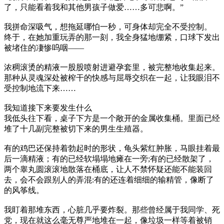
了，只能看着我和其他男孩子做爱……多可悲啊。”
我拼命深吸气，想拖延哪怕一秒，可身体却完全不受控制。
终于，在她加重玩弄的那一刻，我全身猛地绷紧，口球下发出
被堵住的凄惨呜咽——
浓稠滚烫的精液一股股喷射进避孕套里，被完整地收集起来。
那种从灵魂深处被榨干的快感与屈辱交织在一起，让我眼泪不
受控制地流下来……
我知道接下来要发生什么
我低头往下看，桌子下方是一个敞开的金属收集桶。里面已经
堆了十几副完整被切下来的男生生殖器。
有的鸡巴还保持着勃起时的形状，龟头紫红肿胀，马眼挂着最
后一滴精液；有的已经软塌塌地瘫在一旁;有的已经散架了，
两个睾丸圆滚滚地散落在桶底，让人不禁怀疑还能不能装回
去，会不会跟别人的弄混:有的还连着细细的输精管，像断了
的风筝线。
我盯着那堆东西，心脏几乎要炸裂。那些曾经属于我同学、死
党，现在就这么毫无尊严地堆在一起，像垃圾一样等着被销