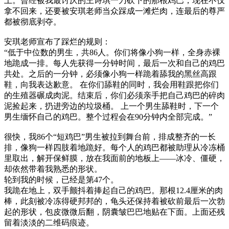
上。曾经被我最讨厌的王诗琪一刀砍下的那根鸡巴，现在不仅
拿不回来，还要被安琪老师当众踩成一滩烂肉，连最后的尊严
都被彻底剥夺。
安琪老师宣布了踩烂的规则：
“低于中位数的男生，共86人。你们将像小狗一样，全身赤裸
地跪成一排。每人先获得一分钟时间，最后一次和自己的鸡巴
共处。之后的一分钟，必须像小狗一样跪着舔我的黑丝高跟
鞋，向我表达歉意。 在你们舔鞋的同时，我会用鞋跟把你们
的生殖器碾成肉泥。结束后，你们必须亲手把自己鸡巴的碎肉
泥捡起来，扔进旁边的垃圾桶。 上一个男生舔鞋时，下一个
男生缅怀自己的鸡巴。整个过程会在90分钟内全部完成。”
很快，我86个“短鸡巴”男生被拉到舞台前，排成整齐的一长
排，像狗一样四肢着地跪好。每个人的鸡巴都被助理从冷冻桶
里取出，解开保鲜膜，放在我面前的地板上——冰冷、僵硬，
却依然带着我熟悉的形状。
轮到我的时候，已经是第47个。
我跪在地上，双手颤抖着捧起自己的鸡巴。那根12.4厘米的肉
棒，此刻被冷冻得硬邦邦的，龟头还保持着被砍前最后一次勃
起的形状，包皮微微后翻，阴囊皱巴巴地贴在下面。上面还残
留着淡淡的二维码痕迹。