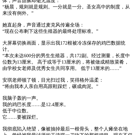
体，声音甜腻却毫无温度：
“杨晨，规则就是规则。一分就是一分。圣女高中的制度，从
来没有例外。”
她直起身，声音通过麦克风传遍全场：
“现在公布剩下这些生殖器的最终处理标准。”
大屏幕切换画面，显示出我172根被冷冻保存的鸡巴数据统
计。
“本次未达600分的男生生殖器，共172副。经过测量，长度中
位数为13厘米。 高于或等于13厘米的，将被做成精致菜肴，
由学校女老师及优秀女生共同享用。 低于13厘米的……”
安琪老师顿了顿，目光扫过我，笑得格外温柔：
“将由我本人亲自用高跟鞋踩烂，碾成肉泥。”
我脑子轰的一声。
我的鸡巴长度……是12.4厘米。
低于中位数。
它……要被踩烂。
我彻底陷入绝望，像被抽掉最后一根骨头，整个人瘫坐在地