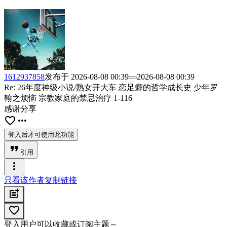
1612937858
发布于
2026-08-08 00:39
2026-08-08 00:39
Re: 26年度神级小说/熟女开大车 恋足癖的哲学成长史 少年罗
翰之烦恼 宗教家庭的禁忌治疗 1-116
感谢分享
favorite_border
more_horiz
登入后才可使用此功能
format_quote
引用
more_vert
只看该作者
复制链接
post_add
favorite_border
登入用户可以收藏或订阅主题～