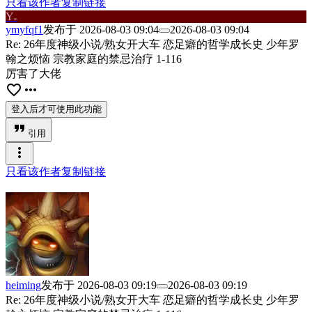
只看该作者
复制链接
Y
m
ymyfqf1
发布于
2026-08-03 09:04
2026-08-03 09:04
Re: 26年度神级小说/熟女开大车 恋足癖的哲学成长史 少年罗
翰之烦恼 宗教家庭的禁忌治疗 1-116
厉害了大佬
favorite_border
more_horiz
登入后才可使用此功能
format_quote
引用
more_vert
只看该作者
复制链接
heiming
发布于
2026-08-03 09:19
2026-08-03 09:19
Re: 26年度神级小说/熟女开大车 恋足癖的哲学成长史 少年罗