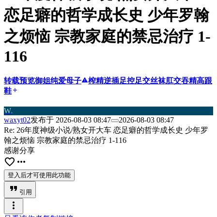
恋足癖的哲学成长史 少年罗翰
之烦恼 宗教家庭的禁忌治疗 1-
116
转载
预览
御姐
纯爱
母子
report_problem
榨精
逆插
足控
足交
丝袜
肛交
吞精
高跟
鞋
add
W
a
waxyt02
发布于
2026-08-03 08:47
2026-08-03 08:47
Re: 26年度神级小说/熟女开大车 恋足癖的哲学成长史 少年罗
翰之烦恼 宗教家庭的禁忌治疗 1-116
感谢分享
favorite_border
more_horiz
登入后才可使用此功能
format_quote
引用
more_vert