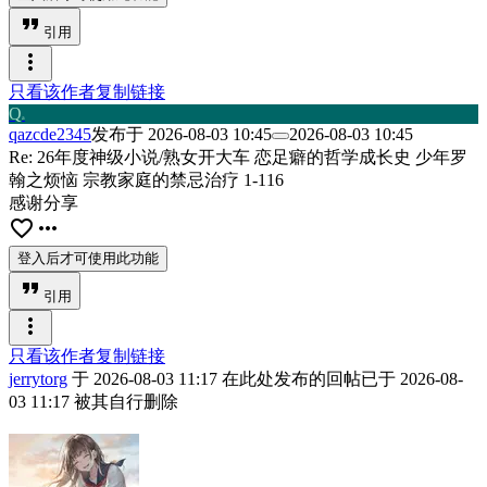
format_quote
引用
more_vert
只看该作者
复制链接
Q
a
qazcde2345
发布于
2026-08-03 10:45
2026-08-03 10:45
Re: 26年度神级小说/熟女开大车 恋足癖的哲学成长史 少年罗
翰之烦恼 宗教家庭的禁忌治疗 1-116
感谢分享
favorite_border
more_horiz
登入后才可使用此功能
format_quote
引用
more_vert
只看该作者
复制链接
jerrytorg
于
2026-08-03 11:17
在此处发布的回帖已于
2026-08-
03 11:17
被其自行删除