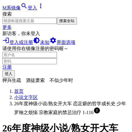
search
more_vert
M系镜像
登入
搜索
搜索全站
更多
新访客，你未登入
login
brightness_medium
settings
登入或注册
未知
界面选项
请使用你在镜像注册的密码喔～
注册
登入
狎兴生疏 酒徒萧索 不似少年时
首页
小说文字区
26年度神级小说/熟女开大车 恋足癖的哲学成长史 少年
error
罗翰之烦恼 宗教家庭的禁忌治疗 1-116
26年度神级小说/熟女开大车