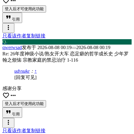
favorite_border
more_horiz
登入后才可使用此功能
format_quote
引用
more_vert
只看该作者
复制链接
Q
w
qwerwsad
发布于
2026-08-08 00:19
2026-08-08 00:19
Re: 26年度神级小说/熟女开大车 恋足癖的哲学成长史 少年罗
翰之烦恼 宗教家庭的禁忌治疗 1-116
udvsuke
：
↑
[回复可见]
感谢分享
favorite_border
more_horiz
登入后才可使用此功能
format_quote
引用
more_vert
只看该作者
复制链接