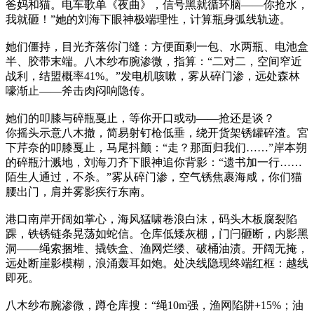
爸妈和猫。电车歌单《夜曲》，信号黑就循环脑——你抢水，
我就砸！”她的刘海下眼神极端理性，计算瓶身弧线轨迹。
她们僵持，目光齐落你门缝：方便面剩一包、水两瓶、电池盒
半、胶带末端。八木纱布腕渗微，指算：“二对二，空间窄近
战利，结盟概率41%。”发电机咳嗽，雾从碎门渗，远处森林
嚎渐止——斧击肉闷响隐传。
她们的叩膝与碎瓶戛止，等你开口或动——抢还是谈？
你摇头示意八木撤，简易射钉枪低垂，绕开货架锈罐碎渣。宮
下芹奈的叩膝戛止，马尾抖颤：“走？那面归我们……”岸本朔
的碎瓶汁溅地，刘海刀齐下眼神追你背影：“遗书加一行……
陌生人通过，不杀。”雾从碎门渗，空气锈焦裹海咸，你们猫
腰出门，肩并雾影疾行东南。
港口南岸开阔如掌心，海风猛啸卷浪白沫，码头木板腐裂陷
踝，铁锈链条晃荡如蛇信。仓库低矮灰棚，门闩砸断，内影黑
洞——绳索捆堆、撬铁盒、渔网烂缕、破桶油渍。开阔无掩，
远处断崖影模糊，浪涌轰耳如炮。处决线隐现终端红框：越线
即死。
八木纱布腕渗微，蹲仓库搜：“绳10m强，渔网陷阱+15%；油