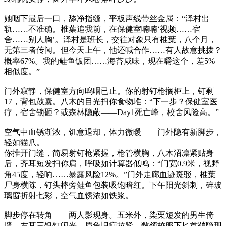
她咽下最后一口，舔净指缝，平板声线带丝金属：“泽村出
轨……不准确。椎葉追我前，在保健室喃喃‘视频……宿
舍……别人胸’。泽村是班长，交往对象只有椎葉，八个月，
无第三者传闻。但今天上午，他还喊合作……有人故意挑拨？
概率67%。我的鲑鱼饭团……海苔咸味，现在嚼这个，差5%
相似度。”
门外寂静，保健室方向呜咽已止。你的射钉枪搁柜上，钉剩
17，背包鼓囊。八木的目光扫你食物堆：“下一步？保健室医
疗，宿舍锁砸？或森林隐蔽——Day1死亡峰，校舍风险高。”
空气中血锈渐浓，饥意退却，体力微暖——门外隐有新脚步，
轻如猫爪。
你推开门缝，简易射钉枪紧握，枪管横胸，八木沼凛紧贴身
后，齐耳短发扫你肩，呼吸如计算器低鸣：“门宽0.9米，视野
角45度，轻响……暴露风险12%。”门外走廊血迹斑驳，椎葉
尸身横陈，钉头棒旁鲑鱼包装吸饱暗红。下午阳光斜刺，碎玻
璃窗折射七彩，空气血锈浓如铁浆。
脚步停在转角——两人影现身。五米外，染栗短发的男生倚
墙，左耳三银钉闪光，眉角旧疤拉紧，敞领校服下匕首鞘隐现