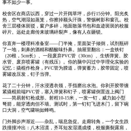
事不如少一事。
校舍区在商店以西，穿过一片开阔草坪，步行15分钟。阳光炙
热，空气潮湿如蒸笼，你擦掉额头汗珠，警惕树影和窗孔。校
舍三层楼体斑驳，窗户多碎，地面散落书包和血迹斑斑的校服
碎片。远处走廊传来玻璃碎裂声，像有人在砸锁。
你直奔一楼理科准备室——门半掩，里面架子倾倒，试剂瓶碎
了一地，刺鼻的酒精和醋酸味扑鼻。抽屉里翻出：一盒铁钉
（20根，5cm长）、一段废弃PVC管（30cm）、生锈弹簧、胶
水管、废弃喷雾罐（有残压）。你的脑中闪过中学理化实验的
记忆：撬棍作枪身，PVC管为膛道，弹簧蓄力，胶带固定，喷
雾罐改压发，钉子当弹。
花了二十分钟，汗水浸透衣领，手指磨出水泡。你剥开胶带缠
紧撬棍前端PVC管，塞入弹簧和钉子，喷雾罐倒置连上阀门
——简易射钉枪成形。射程10-15米，一发一钉，威力如小型
弩箭，能穿透肉但不墙。测试时，第一钉钉飞进木门，留下碗
口大洞，空气啸响如蜂鸣。
门外脚步声渐近——杂乱，喘息急促。走廊转角，一个女生跌
跌撞撞冲出：八木沼凛，齐耳短发湿漉成缕，校服撕裂露肩，