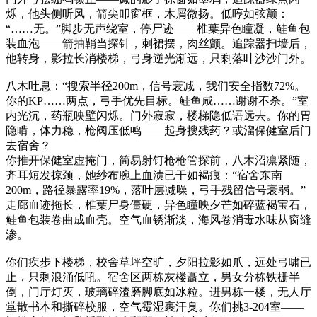
烁，他头侧听风，箭尖叩窗框，木屑微扬。低哼如弦颤：
“……无。”脚步无声绕室，停尸迹——椎葉异色瞳凝，鲑鱼包
装血泡——箭抽鞘当探针，刺裙摆，肉丝颤。追踪器扫墙后，
他转身，影拉长消楼梯，弓身逆光渐远，只剩落叶沙沙门外。
八木吐息：“搜索半径200m，信号衰减，我们安全指数72%。
你的KP……两点，弓手优先目标。鲑鱼咸……谢谢不杀。”室
内光沉，药瓶映壁闪烁。门外寂寂，楼梯隐低语远去。你的胃
隐啃，体力稳，枪阀压低鸣——起身搜残药？或溜保健室后门
去宿舍？
你推开保健室虚掩门，简易射钉枪枪管探前，八木沼凛紧随，
齐耳短发掠颈，她纱布腕上血渍已干如褐痕：“宿舍东南
200m，路径暴露率19%，落叶层减噪，弓手残留信号衰弱。”
走廊血迹拖长，椎葉尸身僵硬，异色瞳映夕芒如碎蓝褐宝石，
鲑鱼包装卷曲成血壳。空气血锈渐淡，海风卷消毒水味从窗缝
渗。
你们疾步下楼梯，校舍草坪空旷，夕阳拉影如爪，远处弓啸已
止，只剩浪涌低吼。宿舍区两栋灰楼矗立，男女分栋铁栅半
倒，门厅灯灭，玻璃碎渣磨脚底如冰粒。进男栋一楼，无人厅
堂散书本和撕碎校服，空气霉湿裹汗臭。你们挑3-204室——