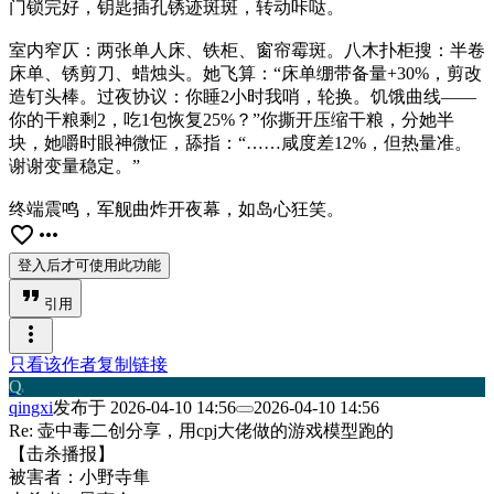
门锁完好，钥匙插孔锈迹斑斑，转动咔哒。
室内窄仄：两张单人床、铁柜、窗帘霉斑。八木扑柜搜：半卷
床单、锈剪刀、蜡烛头。她飞算：“床单绷带备量+30%，剪改
造钉头棒。过夜协议：你睡2小时我哨，轮换。饥饿曲线——
你的干粮剩2，吃1包恢复25%？”你撕开压缩干粮，分她半
块，她嚼时眼神微怔，舔指：“……咸度差12%，但热量准。
谢谢变量稳定。”
终端震鸣，军舰曲炸开夜幕，如岛心狂笑。
favorite_border
more_horiz
登入后才可使用此功能
format_quote
引用
more_vert
只看该作者
复制链接
Q
i
qingxi
发布于
2026-04-10 14:56
2026-04-10 14:56
Re: 壶中毒二创分享，用cpj大佬做的游戏模型跑的
【击杀播报】
被害者：小野寺隼