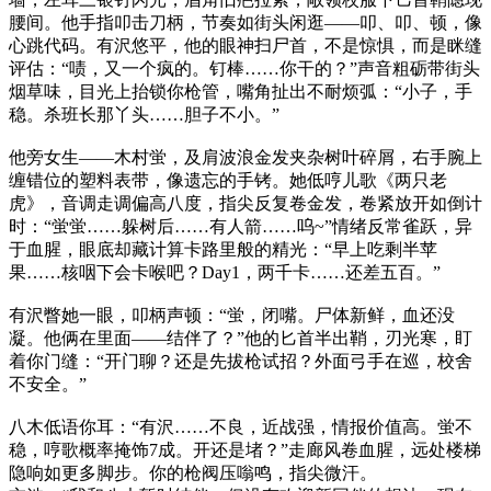
腰间。他手指叩击刀柄，节奏如街头闲逛——叩、叩、顿，像
心跳代码。有沢悠平，他的眼神扫尸首，不是惊惧，而是眯缝
评估：“啧，又一个疯的。钉棒……你干的？”声音粗砺带街头
烟草味，目光上抬锁你枪管，嘴角扯出不耐烦弧：“小子，手
稳。杀班长那丫头……胆子不小。”
他旁女生——木村蛍，及肩波浪金发夹杂树叶碎屑，右手腕上
缠错位的塑料表带，像遗忘的手铐。她低哼儿歌《两只老
虎》，音调走调偏高八度，指尖反复卷金发，卷紧放开如倒计
时：“蛍蛍……躲树后……有人箭……呜~”情绪反常雀跃，异
于血腥，眼底却藏计算卡路里般的精光：“早上吃剩半苹
果……核咽下会卡喉吧？Day1，两千卡……还差五百。”
有沢瞥她一眼，叩柄声顿：“蛍，闭嘴。尸体新鲜，血还没
凝。他俩在里面——结伴了？”他的匕首半出鞘，刃光寒，盯
着你门缝：“开门聊？还是先拔枪试招？外面弓手在巡，校舍
不安全。”
八木低语你耳：“有沢……不良，近战强，情报价值高。蛍不
稳，哼歌概率掩饰7成。开还是堵？”走廊风卷血腥，远处楼梯
隐响如更多脚步。你的枪阀压嗡鸣，指尖微汗。