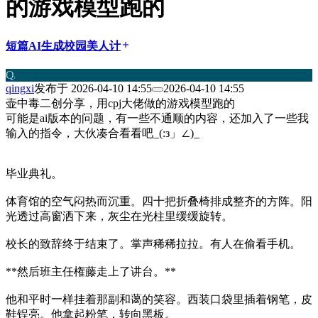
的游戏模型跑的
短篇
AI生成
校园
美人计
add
Q
i
qingxi
发布于
2026-04-10 14:55
2026-04-10 14:55
壶中毒二创分享，用cpj大佬做的游戏模型跑的
可能是ai版本的问题，有一些不通顺的内容，还加入了一些我
输入的指令，大伙凑合看看吧_(:з」∠)_
毕业典礼。
体育馆的空气闷热而沉重。四十把折叠椅排成整齐的方阵。阳
光透过高窗洒下来，灰尘在光柱里缓缓旋转。
校长的致辞终于结束了。掌声稀稀拉拉。有人在偷看手机。
**然后班主任権藤走上了讲台。**
他和平时一样挂着那副和蔼的笑容。西装口袋里插着钢笔，皮
鞋锃亮。他拿起粉笔，转向黑板。