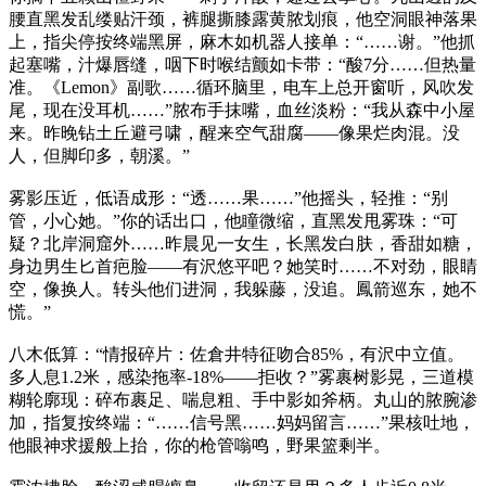
腰直黑发乱缕贴汗颈，裤腿撕膝露黄脓划痕，他空洞眼神落果
上，指尖停按终端黑屏，麻木如机器人接单：“……谢。”他抓
起塞嘴，汁爆唇缝，咽下时喉结颤如卡带：“酸7分……但热量
准。《Lemon》副歌……循环脑里，电车上总开窗听，风吹发
尾，现在没耳机……”脓布手抹嘴，血丝淡粉：“我从森中小屋
来。昨晚钻土丘避弓啸，醒来空气甜腐——像果烂肉混。没
人，但脚印多，朝溪。”
雾影压近，低语成形：“透……果……”他摇头，轻推：“别
管，小心她。”你的话出口，他瞳微缩，直黑发甩雾珠：“可
疑？北岸洞窟外……昨晨见一女生，长黑发白肤，香甜如糖，
身边男生匕首疤脸——有沢悠平吧？她笑时……不对劲，眼睛
空，像换人。转头他们进洞，我躲藤，没追。鳳箭巡东，她不
慌。”
八木低算：“情报碎片：佐倉井特征吻合85%，有沢中立值。
多人息1.2米，感染拖率-18%——拒收？”雾裹树影晃，三道模
糊轮廓现：碎布裹足、喘息粗、手中影如斧柄。丸山的脓腕渗
加，指复按终端：“……信号黑……妈妈留言……”果核吐地，
他眼神求援般上抬，你的枪管嗡鸣，野果篮剩半。