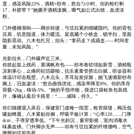
度，感染风险22%，酒精+纱布，愈合72小时。你的枪钉剩
17，补胶带？”她撕开酒精泼腕，嘶气如公式出错，血渍淡
粉。
门外楼梯渐响——脚步轻捷，弓弦拉紧的细啸隐约。你的背包
压肩，饥意隐退，体力暖流。架底藏个小铁盒，锁半扣，里面
隐影晃动。八木包扎完，抬头：“拿药走？或撬盒——时间变
量，未知风险。”
光影拉长，门外啸声近三米。
你抓起架上残药，塞满帆布包——纱布卷软绵如新雪，酒精瓶
凉刺掌心，止痛药铝箔噼啪，抗生素膏管挤出白腻，听诊器和
体温计叩击瓶壁。八木点头，齐耳短发掠脸，她飞速缠新纱布
腕上，旧血渗淡：“愈合曲线优化，感染率降至8%。你的库存
荷载+2kg，移动-5%。”她的手指停顿，摸进口袋鲑鱼包装残
片，像确认最后卡路里：“……咸味，持久。”
你们猫腰退入床后，保健室门虚掩一指宽，枪管探缝，阀压低
啸如蜂翼。八木紧贴你侧，呼吸平板计算：“心率120……门厚
4cm，子弹穿透率低。”下午光斜沉，窗帘影摇，室内消毒水
味裹血锈。门外脚步无声——却有弓弦拉紧的纤维绷鸣，空气
微颤如弦前告死。