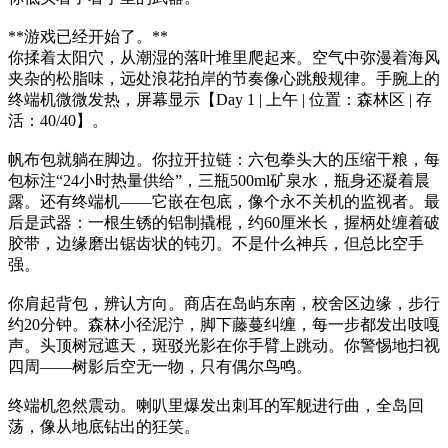
**游戏已经开始了。**
你揉着太阳穴，从潮湿的落叶堆里爬起来。空气中弥漫着海风
夹杂的松脂味，远处浪花拍岸的节奏像心跳般规律。手腕上的
终端机微微发热，屏幕显示【Day 1 | 上午 | 位置：森林区 | 存
活：40/40】。
帆布包就躺在脚边。你拉开拉链：六包拳头大的压缩干粮，每
包标注“24小时热量供给”，三瓶500ml矿泉水，瓶身还凝着晨
露。还有终端机——它嵌在包底，像个永不关机的监视者。最
后是武器：一根生锈的铝制撬棍，约60厘米长，握柄处缠着破
胶带，边缘磨出锯齿状的钝刃。不是什么神兵，但总比空手
强。
你肩起背包，辨认方向。商店在岛屿东南，校舍区边缘，步行
约20分钟。森林小径泥泞，脚下藤蔓纠缠，每一步都发出吱嘎
声。头顶树冠遮天，斑驳光影在你手臂上跳动。你警惕地扫视
四周——树影后空无一物，只有偶尔鸟鸣。
终端机忽然震动。喇叭里爆发出刺耳的军舰进行曲，全岛回
荡，像从地底钻出的狂笑。