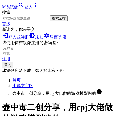
search
more_vert
M系镜像
登入
搜索
搜索全站
更多
新访客，你未登入
login
brightness_medium
settings
登入或注册
未知
界面选项
请使用你在镜像注册的密码喔～
注册
登入
冰簟银床梦不成 碧天如水夜云轻
首页
小说文字区
error
壶中毒二创分享，用cpj大佬做的游戏模型跑的
壶中毒二创分享，用cpj大佬做