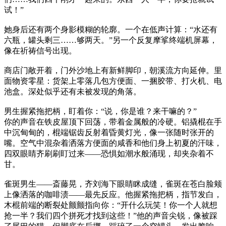
试！”
她身后还有两个身影模糊的轮廓。一个在低声计算：“水还有
六瓶，罐头剩三……够两天。”另一个反复摩挲终端机屏幕，
像在祈祷信号出现。
商店门敞开着，门外沙地上有新鲜脚印，朝溪流方向延伸。里
面物资零星：货架上零落几包方便面、一捆胶带、打火机、电
池盒。深处似乎还有未被发现的角落。
男生握紧拖把柄，盯着你：“说，你是谁？来干嘛的？”
你的声音在铁皮屋顶下回荡，带着金属般的冷硬。铝撬棍在手
中沉甸甸的，棍端锯齿反射着昏黄灯光，像一张随时张开的
嘴。空气中混杂着洒落方便面的咸香和他们身上初夏的汗味，
四双眼睛齐刷刷盯过来——恐惧如潮水般涌现，却夹杂着不
甘。
雀斑男生——斎藤晃，齐刘海下眼睛眯成缝，雀斑在苍白脸颊
上像洒落的咖啡渍——最先反应。他握紧拖把柄，指节发白，
木棍前端的断裂处颤颤指向你：“开什么玩笑！你一个人就想
抢一半？我们四个拼死才找到这些！”他的声音尖锐，像被踩