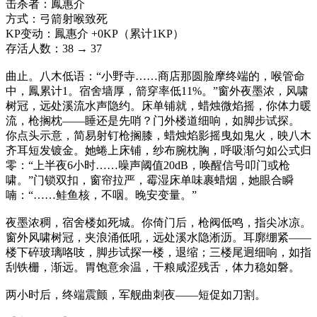
击杀者：鳳惠介
方式：弓箭射喉致死
KP变动：鳳惠介 +0KP（累计1KP）
存活人数：38 → 37
曲止。八木低语：“小野寺……商店那圆脸摩终端的，喉管命
中，鳳累计1。宿舍墙厚，箭穿率低11%。”窗外夜墨浓，风啸
树冠，远处溪流水声隐约。床单铺就，蜡烛微焰摇，你体力暖
流，枪搁枕——睡还是先哨？门外楼道细响，如脚步试探。
你点头示意，简易射钉枪搁膝，蜡烛焰影摇曳如鬼火，映八木
齐耳短发镀金。她蜷上床铺，纱布腕枕胸，呼吸渐匀如公式归
零：“上半夜6小时……噪声阈值20dB，唤醒信号叩门或枪
啸。”门锁双扣，窗帘拉严，霉湿床单味裹蜡烟，她眼合瞬
喃：“……鲑鱼核，不咽。晚安变量。”
夜墨浓稠，宿舍楼如死城。你倚门后，枪阀低鸣，指尖冰凉。
窗外风啸树冠，夹浪涌低吼，远处溪水隐淅沥。耳廓绷紧——
楼下碎玻璃咯吱，脚步试探一楼，退缩；三楼尾迥细响，如指
刮铁栅，渐远。胃饱意余温，干粮咸涩残舌，体力稳如磐。
两小时后，终端震颤，军舰曲刺夜——短促如刀割。