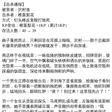
【击杀播报】
被害者：沢村進
击杀者：椎葉梨花
方式：钉头棒反复殴打致死
KP变动：椎葉梨花 +1KP（累计1KP）
存活人数：40 → 39
曲子戛然而止，只剩回音在耳膜上嗡嗡。沢村——那个总戴班
长徽章的眼镜男？你的喉咙发干，脚步不由加速。
商店终于在视线里：一栋低矮的预制铁皮建筑，招牌歪斜，玻
璃门碎了一半。空气中飘着罐头铁锈和洒出的米饭味。里面灯
光昏黄——发电机还在低吼。货架东倒西歪，地上散落空瓶和
踩扁的饭团盒。深处传来翻箱倒柜的声响。
一个男生正蹲在收银台后：齐刘海下是雀斑脸，校服袖子卷到
肘部，右手握着一把断裂的拖把柄，像握救命稻草。他听到脚
步，猛地抬头，眼睛红肿：“谁？！别过来！这里我先占了！”
另一个女生从货架后探头：马尾辫乱成鸟窝，左脸颊有道新鲜
擦伤。她手里攥着两罐豆腐，声音颤抖却带着股倔劲：“我
们……我们四个刚才一起来的。东西一人一半，你要抢就试