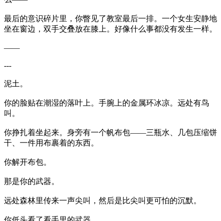
最后的意识碎片里，你瞥见了教室最后一排。一个女生安静地
坐在窗边，双手交叠放在膝上。好像什么事都没有发生一样。
——
---
泥土。
你的脸贴在潮湿的落叶上。手腕上的金属环冰凉。远处有鸟
叫。
你挣扎着坐起来。身旁有一个帆布包——三瓶水、几包压缩饼
干、一件用布裹着的东西。
你解开布包。
那是你的武器。
远处森林里传来一声尖叫，然后是比尖叫更可怕的沉默。
你低头看了看手里的武器。