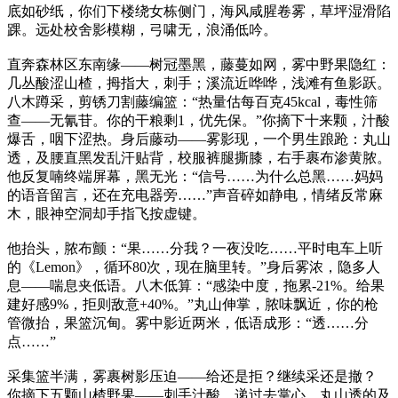
底如砂纸，你们下楼绕女栋侧门，海风咸腥卷雾，草坪湿滑陷
踝。远处校舍影模糊，弓啸无，浪涌低吟。
直奔森林区东南缘——树冠墨黑，藤蔓如网，雾中野果隐红：
几丛酸涩山楂，拇指大，刺手；溪流近哗哗，浅滩有鱼影跃。
八木蹲采，剪锈刀割藤编篮：“热量估每百克45kcal，毒性筛
查——无氰苷。你的干粮剩1，优先保。”你摘下十来颗，汁酸
爆舌，咽下涩热。身后藤动——雾影现，一个男生踉跄：丸山
透，及腰直黑发乱汗贴背，校服裤腿撕膝，右手裹布渗黄脓。
他反复喃终端屏幕，黑无光：“信号……为什么总黑……妈妈
的语音留言，还在充电器旁……”声音碎如静电，情绪反常麻
木，眼神空洞却手指飞按虚键。
他抬头，脓布颤：“果……分我？一夜没吃……平时电车上听
的《Lemon》，循环80次，现在脑里转。”身后雾浓，隐多人
息——喘息夹低语。八木低算：“感染中度，拖累-21%。给果
建好感9%，拒则敌意+40%。”丸山伸掌，脓味飘近，你的枪
管微抬，果篮沉甸。雾中影近两米，低语成形：“透……分
点……”
采集篮半满，雾裹树影压迫——给还是拒？继续采还是撤？
你摘下五颗山楂野果——刺手汁酸，递过去掌心。丸山透的及