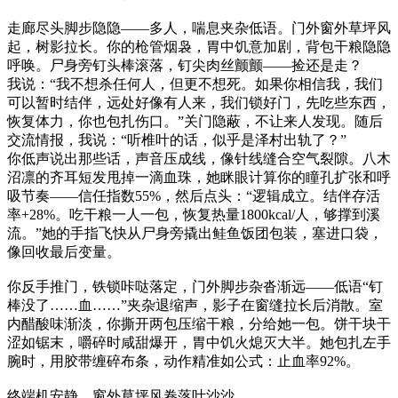
走廊尽头脚步隐隐——多人，喘息夹杂低语。门外窗外草坪风
起，树影拉长。你的枪管烟袅，胃中饥意加剧，背包干粮隐隐
呼唤。尸身旁钉头棒滚落，钉尖肉丝颤颤——捡还是走？
我说：“我不想杀任何人，但更不想死。如果你相信我，我们
可以暂时结伴，远处好像有人来，我们锁好门，先吃些东西，
恢复体力，你也包扎伤口。”关门隐蔽，不让来人发现。随后
交流情报，我说：“听椎叶的话，似乎是泽村出轨了？”
你低声说出那些话，声音压成线，像针线缝合空气裂隙。八木
沼凛的齐耳短发甩掉一滴血珠，她眯眼计算你的瞳孔扩张和呼
吸节奏——信任指数55%，然后点头：“逻辑成立。结伴存活
率+28%。吃干粮一人一包，恢复热量1800kcal/人，够撑到溪
流。”她的手指飞快从尸身旁撬出鲑鱼饭团包装，塞进口袋，
像回收最后变量。
你反手推门，铁锁咔哒落定，门外脚步杂沓渐远——低语“钉
棒没了……血……”夹杂退缩声，影子在窗缝拉长后消散。室
内醋酸味渐淡，你撕开两包压缩干粮，分给她一包。饼干块干
涩如锯末，嚼碎时咸甜爆开，胃中饥火熄灭大半。她包扎左手
腕时，用胶带缠碎布条，动作精准如公式：止血率92%。
终端机安静，窗外草坪风卷落叶沙沙。