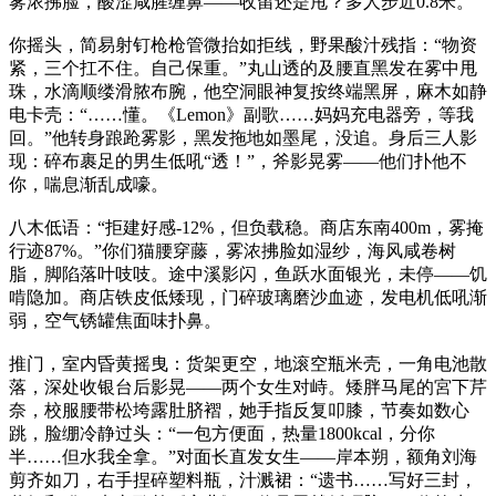
雾浓拂脸，酸涩咸腥缠鼻——收留还是甩？多人步近0.8米。
你摇头，简易射钉枪枪管微抬如拒线，野果酸汁残指：“物资
紧，三个扛不住。自己保重。”丸山透的及腰直黑发在雾中甩
珠，水滴顺缕滑脓布腕，他空洞眼神复按终端黑屏，麻木如静
电卡壳：“……懂。《Lemon》副歌……妈妈充电器旁，等我
回。”他转身踉跄雾影，黑发拖地如墨尾，没追。身后三人影
现：碎布裹足的男生低吼“透！”，斧影晃雾——他们扑他不
你，喘息渐乱成嚎。
八木低语：“拒建好感-12%，但负载稳。商店东南400m，雾掩
行迹87%。”你们猫腰穿藤，雾浓拂脸如湿纱，海风咸卷树
脂，脚陷落叶吱吱。途中溪影闪，鱼跃水面银光，未停——饥
啃隐加。商店铁皮低矮现，门碎玻璃磨沙血迹，发电机低吼渐
弱，空气锈罐焦面味扑鼻。
推门，室内昏黄摇曳：货架更空，地滚空瓶米壳，一角电池散
落，深处收银台后影晃——两个女生对峙。矮胖马尾的宮下芹
奈，校服腰带松垮露肚脐褶，她手指反复叩膝，节奏如数心
跳，脸绷冷静过头：“一包方便面，热量1800kcal，分你
半……但水我全拿。”对面长直发女生——岸本朔，额角刘海
剪齐如刀，右手捏碎塑料瓶，汁溅裙：“遗书……写好三封，