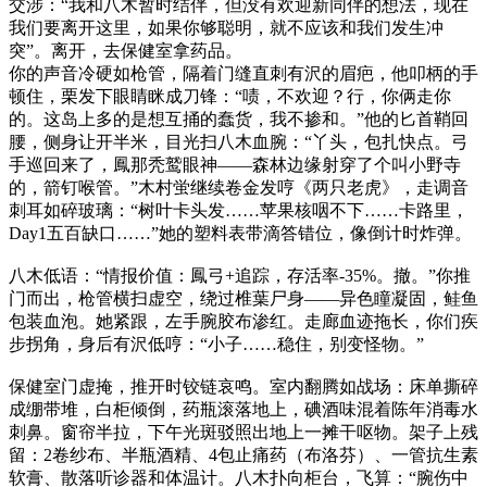
交涉：“我和八木暂时结伴，但没有欢迎新同伴的想法，现在
我们要离开这里，如果你够聪明，就不应该和我们发生冲
突”。离开，去保健室拿药品。
你的声音冷硬如枪管，隔着门缝直刺有沢的眉疤，他叩柄的手
顿住，栗发下眼睛眯成刀锋：“啧，不欢迎？行，你俩走你
的。这岛上多的是想互捅的蠢货，我不掺和。”他的匕首鞘回
腰，侧身让开半米，目光扫八木血腕：“丫头，包扎快点。弓
手巡回来了，鳳那秃鹫眼神——森林边缘射穿了个叫小野寺
的，箭钉喉管。”木村蛍继续卷金发哼《两只老虎》，走调音
刺耳如碎玻璃：“树叶卡头发……苹果核咽不下……卡路里，
Day1五百缺口……”她的塑料表带滴答错位，像倒计时炸弹。
八木低语：“情报价值：鳳弓+追踪，存活率-35%。撤。”你推
门而出，枪管横扫虚空，绕过椎葉尸身——异色瞳凝固，鲑鱼
包装血泡。她紧跟，左手腕胶布渗红。走廊血迹拖长，你们疾
步拐角，身后有沢低哼：“小子……稳住，别变怪物。”
保健室门虚掩，推开时铰链哀鸣。室内翻腾如战场：床单撕碎
成绷带堆，白柜倾倒，药瓶滚落地上，碘酒味混着陈年消毒水
刺鼻。窗帘半拉，下午光斑驳照出地上一摊干呕物。架子上残
留：2卷纱布、半瓶酒精、4包止痛药（布洛芬）、一管抗生素
软膏、散落听诊器和体温计。八木扑向柜台，飞算：“腕伤中