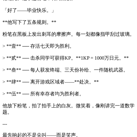
「好了——毕业快乐。」
**他写下了五条规则。**
粉笔在黑板上发出刺耳的摩擦声。每一划都像指甲刮过玻璃。
> **壹** ── 存活七天即为胜利。
> **贰** ── 击杀同学可获得KP。**1KP = 1000万日元。**
> **叁** ── 每人获发终端、三天份补给、一件随机武器。
> **肆** ── 离开游戏区域者——**处决。**
> **伍** ── 所有幸存者均为胜利者。
他放下粉笔，拍了拍手上的白灰。微笑着，像刚讲完一道数学
题。
---
最先响起的不是尖叫——而是笑声。