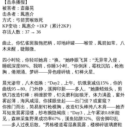
【击杀播报】
被害者：斎藤晃
击杀者：鳳惠介
方式：弓箭贯喉致死
KP变动：鳳惠介 +1KP（累计2KP）
存活人数：37 → 36
曲止。你忆雀斑脸拖把柄，叩地碎罐——喉管，鳳箭如常。八
木未醒，睫颤微。
四小时轮，你轻叩她肩：“换。”她睁眼飞算：“无异常入侵，
睡眠深度88%。我哨，你睡3小时。”你倒床，霉枕沉陷，枪抱
胸，倦潮涌。梦碎——异色瞳碎镜，钉棒火星。
晨光渗帘，八木低唤：“Day2，上午。饥饿衰减估15%，你的
曲线95→80。门外静，溪脚印新——多人。”她撕蜡烛头，剪
锈刀改造钉棒：柄缠胶带，钉尖磨利如狼牙。体力满盈，窗外
雾起薄，海风咸湿。你揉眼坐起——出门侦？或窗窥？
你推门而出，简易射钉枪横胸，改造钉头棒挎八木肩——她齐
耳短发晨雾湿缕，纱布腕隐褐痕：“Day3，上午雾浓0.8米能
见，森林采集野果成功率67%，溪鱼陷阱32%。宿舍脚印乱
——多人过夜后散。”男栋楼道霉湿裹晨露，楼梯碎玻璃磨鞋