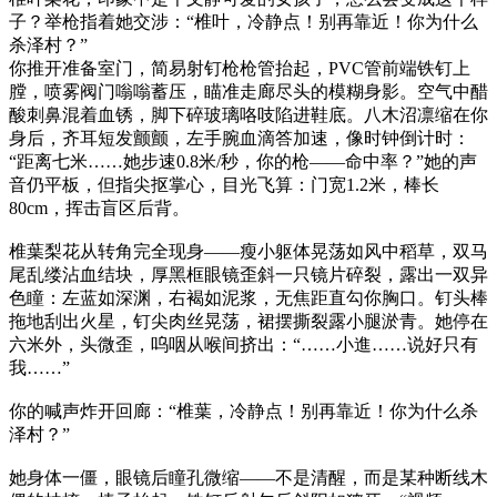
子？举枪指着她交涉：“椎叶，冷静点！别再靠近！你为什么
杀泽村？”
你推开准备室门，简易射钉枪枪管抬起，PVC管前端铁钉上
膛，喷雾阀门嗡嗡蓄压，瞄准走廊尽头的模糊身影。空气中醋
酸刺鼻混着血锈，脚下碎玻璃咯吱陷进鞋底。八木沼凛缩在你
身后，齐耳短发颤颤，左手腕血滴答加速，像时钟倒计时：
“距离七米……她步速0.8米/秒，你的枪——命中率？”她的声
音仍平板，但指尖抠掌心，目光飞算：门宽1.2米，棒长
80cm，挥击盲区后背。
椎葉梨花从转角完全现身——瘦小躯体晃荡如风中稻草，双马
尾乱缕沾血结块，厚黑框眼镜歪斜一只镜片碎裂，露出一双异
色瞳：左蓝如深渊，右褐如泥浆，无焦距直勾你胸口。钉头棒
拖地刮出火星，钉尖肉丝晃荡，裙摆撕裂露小腿淤青。她停在
六米外，头微歪，呜咽从喉间挤出：“……小進……说好只有
我……”
你的喊声炸开回廊：“椎葉，冷静点！别再靠近！你为什么杀
泽村？”
她身体一僵，眼镜后瞳孔微缩——不是清醒，而是某种断线木