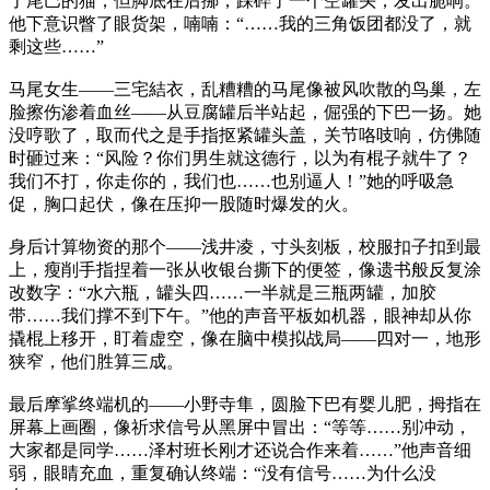
了尾巴的猫，但脚底在后挪，踩碎了一个空罐头，发出脆响。
他下意识瞥了眼货架，喃喃：“……我的三角饭团都没了，就
剩这些……”
马尾女生——三宅結衣，乱糟糟的马尾像被风吹散的鸟巢，左
脸擦伤渗着血丝——从豆腐罐后半站起，倔强的下巴一扬。她
没哼歌了，取而代之是手指抠紧罐头盖，关节咯吱响，仿佛随
时砸过来：“风险？你们男生就这德行，以为有棍子就牛了？
我们不打，你走你的，我们也……也别逼人！”她的呼吸急
促，胸口起伏，像在压抑一股随时爆发的火。
身后计算物资的那个——浅井凌，寸头刻板，校服扣子扣到最
上，瘦削手指捏着一张从收银台撕下的便签，像遗书般反复涂
改数字：“水六瓶，罐头四……一半就是三瓶两罐，加胶
带……我们撑不到下午。”他的声音平板如机器，眼神却从你
撬棍上移开，盯着虚空，像在脑中模拟战局——四对一，地形
狭窄，他们胜算三成。
最后摩挲终端机的——小野寺隼，圆脸下巴有婴儿肥，拇指在
屏幕上画圈，像祈求信号从黑屏中冒出：“等等……别冲动，
大家都是同学……泽村班长刚才还说合作来着……”他声音细
弱，眼睛充血，重复确认终端：“没有信号……为什么没