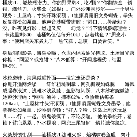
桶残2L，燃烧瓶潜力。你的野果剩8，吃2颗？”你翻铁盒：锈
钳、螺丝刀、火柴盒（20根）。门外沙滩脚步沉——一个男生
现身：土屋柊，寸头汗珠滚额，T恤撕肩露旧文身蝴蝶，拳头
反复握松如泵血。他声音沙哑带街腔：“港口……补给船？
没。昨夜见灯影，燃起又灭——幻觉？”当下情绪极端理性：
“卡路里剩800，油桶热值估每升10kJ，点着烤鱼？”思念小
事：“便利店关东煮丸子，热气腾，总咬一口烫舌笑。”
身后浪间影晃，海鸟尖啼，仓库内绳索油光待取。土屋目光落
你枪：“同盟？或抢钳？”八木低算：“开阔远程劣，结盟
拖-9%。”
沙粒磨鞋，海风咸腥扑面——搜完走还是谈？
你甩开渔网烂缕——纤维粗糙刺掌，网孔撕裂如蛛腿——海风
咸腥卷浪沫，浅滩水浅及膝，鱼影银闪跃。八木纱布腕微渗，
她蹲沙理绳：“网强+渔补，捕率62%，鱼热量估每条
120kcal。”土屋柊寸头汗滚额，T恤撕肩露蝴蝶文身墨晕，他
拳握松如泵血，沙哑街腔顿：“好人？哈，这岛上剩这玩意
儿……行，一起。饿鬼饿疯了，不吃反噬。”他的拳松开，卷
袖下臂疤累累，扑水搅浪，网兜三尾银鲈，鳞片溅你脸凉。
火柴划锈钳刮——油桶残2L泼滩火起，焰橘啸卷鱼腥，肉汁