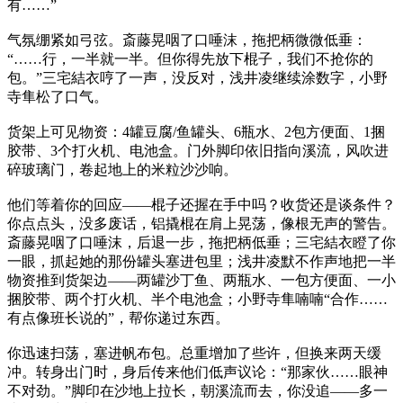
有……”
气氛绷紧如弓弦。斎藤晃咽了口唾沫，拖把柄微微低垂：
“……行，一半就一半。但你得先放下棍子，我们不抢你的
包。”三宅結衣哼了一声，没反对，浅井凌继续涂数字，小野
寺隼松了口气。
货架上可见物资：4罐豆腐/鱼罐头、6瓶水、2包方便面、1捆
胶带、3个打火机、电池盒。门外脚印依旧指向溪流，风吹进
碎玻璃门，卷起地上的米粒沙沙响。
他们等着你的回应——棍子还握在手中吗？收货还是谈条件？
你点点头，没多废话，铝撬棍在肩上晃荡，像根无声的警告。
斎藤晃咽了口唾沫，后退一步，拖把柄低垂；三宅結衣瞪了你
一眼，抓起她的那份罐头塞进包里；浅井凌默不作声地把一半
物资推到货架边——两罐沙丁鱼、两瓶水、一包方便面、一小
捆胶带、两个打火机、半个电池盒；小野寺隼喃喃“合作……
有点像班长说的”，帮你递过东西。
你迅速扫荡，塞进帆布包。总重增加了些许，但换来两天缓
冲。转身出门时，身后传来他们低声议论：“那家伙……眼神
不对劲。”脚印在沙地上拉长，朝溪流而去，你没追——多一