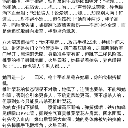
偶的抽搐。棒子抬起，铁钉反射午后斜阳如獠牙：“视频……
他和她……在宿舍……抱……吻……”声音碎成哭嚎，异色瞳
淌下血丝泪：“班长骗人！说爱我……却……却摸别人胸！钉
进去……对不起小進……但你该死！”她前冲两步，棒子高
举，呜咽变尖啸，裙摆翻飞露膝盖擦伤——不是冲你全速，而
是像追忆般砸向虚空，棒砸墙角溅灰。
八木沼凛倒抽气：“她不稳定……攻击半径2.5米，持续时间未
知。射还是拉门？”枪管烫手，阀门蓄压啸鸣，走廊两侧教室
门半开，黑洞洞无应。身后准备室有窗，但跳下二楼风险高。
椎葉的棒子砸回地面，火星四溅，她摇晃着抬头，异色瞳锁
你：“……你也骗人？男人都……”
她再进一步——四米。枪十字准星稳在她肩，你的食指搭扳
机。
椎叶梨花的状态明显不对劲，她疯了，连我也要杀。不能和她
纠缠，否则会引来更多人，不确定风险更高。我不想杀人的，
但事到如今只能反击杀死椎叶梨花。
你的食指扣下扳机——喷雾罐高压嘶鸣，弹簧猛缩，铁钉如蜂
尾般啸出PVC管，撕裂空气直贯椎葉梨花左肩窝。四米距离，
钉头没入血肉，爆出后背碗大血洞，她的身体像被钓钩拽偏，
钉头棒脱手飞砸墙角，火星四溅。