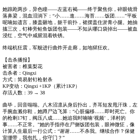
她踉跄两步，异色瞳——左蓝右褐——终于聚焦你，碎眼镜滑
落鼻梁，混血泪淌下：“小……進……海苔……饭团……”平板
呢喃如遗言，膝盖砸地，躯干前扑，裙摆盖住淤青小腿。她抽
搐三次，钉棒旁鲑鱼饭团包装——不知从哪口袋掉出——被血
浸红，空气中咸腥混着铁锈。
终端机狂震，军舰进行曲炸开走廊，如地狱狂欢。
【击杀播报】
被害者：椎葉梨花
击杀者：Qingxi
方式：简易射钉枪射杀
KP变动：Qingxi +1KP（累计1KP）
存活人数：39 → 38
曲毕，回音嗡嗡。八木沼凛从身后扑出，齐耳短发甩汗珠，左
手腕血溅你鞋，她蹲尸边飞算：“心脏偏移……即时死亡。你
的枪剩17钉，阀压八成……她追我时喃喃‘视频’，泽村的
事……不正常。”她的手指停在尸侧饭团包装，眼神微怔，像
计算人生最后一行公式：“谢谢……不杀我。继续合作？保健
室绷带，我包扎，你守门？”