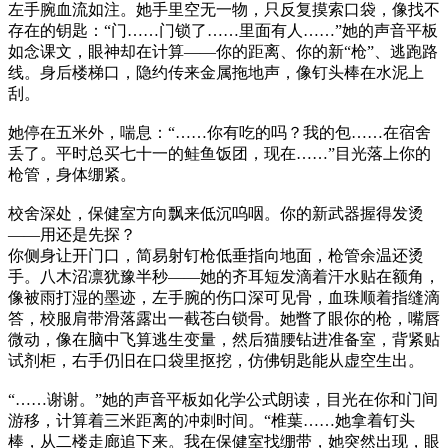
左手腕血流如注。她手里空无一物，只反复摸索口袋，像找不
存在的钥匙：“门……门锁了……里面有人……”她的声音平板
如念课文，眼神却在计算——你的距离、你的新“枪”、逃跑路
线。身后楼梯口，隐约传来金属拖地声，像钉头棒在水泥上
刮。
她停在五米外，喘息：“……你有吃的吗？我的包……在宿舍
丢了。平时总买七十一的鲑鱼饭团，现在……”目光落上你的
枪管，身体绷紧。
校舍深处，保健室方向飘来低沉呜咽。你的新武器握得发烫
——用还是先探？
你侧身让开门口，简易射钉枪低垂指向地面，枪管余温还烫
手。八木沼凛犹豫半秒——她的齐耳短发滴着汗水贴在额角，
像被雨打湿的墨迹，左手腕的伤口深可见骨，血珠顺着指缝滴
答，校服肩带滑落露出一截苍白锁骨。她瞥了眼你的枪，嘴唇
微动，像在脑中飞算逃生变量，然后猫腰钻进准备室，背紧贴
试剂柜，右手仍旧在口袋里抠挖，仿佛钥匙能从虚空生出。
“……谢谢。”她的声音平板如化学公式朗读，目光在你和门间
游移，计算着三米距离的冲刺时间。“椎葉……她拿着钉头
棒，从二楼走廊追下来。我在保健室找绷带，她突然出现，眼