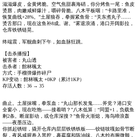
滋滋爆皮，金黄烤脆。空气焦甜裹海硝，你分烤鱼一尾：鱼皮
烫唇，肉嫩咸鲜爆汁，嚼碎骨脆。八木平板咽：“卡路里准，
恢复曲线+28%。”土屋狼吞，拳握紧鱼骨：“关东煮丸子……
烫舌那口，现在这鱼补8成。谢。”雾退浪涌，港口开阔影拉，
仓库铁锈链晃。
终端震，军舰曲刺下午，如血脉狂跳。
【击杀播报】
被害者：丸山透
击杀者：館林颯太
方式：手榴弹爆炸碎尸
KP变动：館林颯太 +0KP（累计1KP）
存活人数：36 → 35
曲止。土屋抹嘴，拳泵血：“丸山那长发鬼……斧党？港口安
全窗小，现在吃饱——接着哨？”八木低算：“同盟+1，负载鱼
剩2条。断崖影动，或仓库深搜？”鱼骨火渐熄，海鸟啼浪轰
——夜墨压边。
你抓起锈钳，撬开仓库内层层铁锈铁板——铰链吱嘎如骨节断
裂，夜风咸腥卷入黑腔，裹霉腐和陈油味。八木纱布腕微颤，