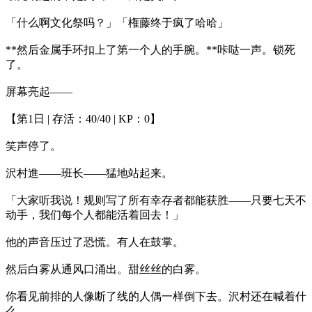
「什么啊文化祭吗？」「権藤终于疯了哈哈」
**然后金属手环扣上了第一个人的手腕。**咔哒一声。锁死
了。
屏幕亮起——
【第1日 | 存活：40/40 | KP：0】
笑声停了。
沢村進——班长——猛地站起来。
「大家听我说！规则写了所有幸存者都能获胜——只要七天不
动手，我们每个人都能活着回去！」
他的声音压过了恐慌。有人在鼓掌。
然后白雾从通风口涌出。甜丝丝的白雾。
你看见前排的人像断了线的人偶一样倒下去。沢村还在喊着什
么——