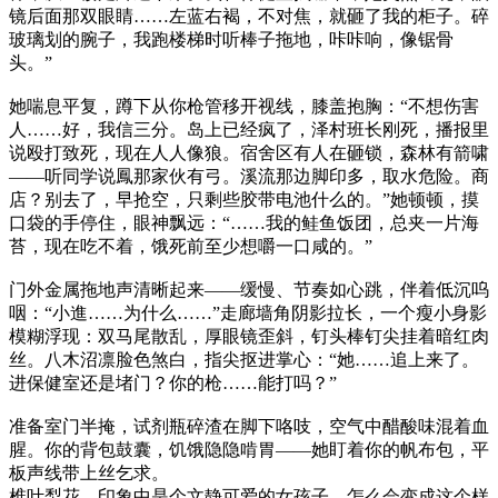
镜后面那双眼睛……左蓝右褐，不对焦，就砸了我的柜子。碎
玻璃划的腕子，我跑楼梯时听棒子拖地，咔咔响，像锯骨
头。”
她喘息平复，蹲下从你枪管移开视线，膝盖抱胸：“不想伤害
人……好，我信三分。岛上已经疯了，泽村班长刚死，播报里
说殴打致死，现在人人像狼。宿舍区有人在砸锁，森林有箭啸
——听同学说鳳那家伙有弓。溪流那边脚印多，取水危险。商
店？别去了，早抢空，只剩些胶带电池什么的。”她顿顿，摸
口袋的手停住，眼神飘远：“……我的鲑鱼饭团，总夹一片海
苔，现在吃不着，饿死前至少想嚼一口咸的。”
门外金属拖地声清晰起来——缓慢、节奏如心跳，伴着低沉呜
咽：“小進……为什么……”走廊墙角阴影拉长，一个瘦小身影
模糊浮现：双马尾散乱，厚眼镜歪斜，钉头棒钉尖挂着暗红肉
丝。八木沼凛脸色煞白，指尖抠进掌心：“她……追上来了。
进保健室还是堵门？你的枪……能打吗？”
准备室门半掩，试剂瓶碎渣在脚下咯吱，空气中醋酸味混着血
腥。你的背包鼓囊，饥饿隐隐啃胃——她盯着你的帆布包，平
板声线带上丝乞求。
椎叶梨花，印象中是个文静可爱的女孩子，怎么会变成这个样