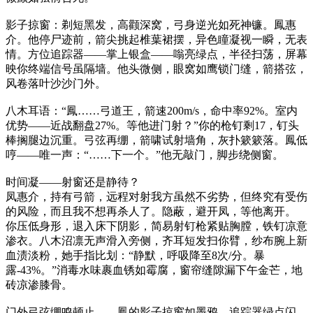
影子掠窗：剃短黑发，高颧深窝，弓身逆光如死神镰。鳳惠
介。他停尸迹前，箭尖挑起椎葉裙摆，异色瞳凝视一瞬，无表
情。方位追踪器——掌上银盒——嗡亮绿点，半径扫荡，屏幕
映你终端信号虽隔墙。他头微侧，眼窝如鹰锁门缝，箭搭弦，
风卷落叶沙沙门外。
八木耳语：“鳳……弓道王，箭速200m/s，命中率92%。室内
优势——近战翻盘27%。等他进门射？”你的枪钉剩17，钉头
棒搁腿边沉重。弓弦再绷，箭啸试射墙角，灰扑簌簌落。鳳低
哼——唯一声：“……下一个。”他无敲门，脚步绕侧窗。
时间凝——射窗还是静待？
凤惠介，持有弓箭，远程对射我方虽然不劣势，但终究有受伤
的风险，而且我不想再杀人了。隐蔽，避开凤，等他离开。
你压低身形，退入床下阴影，简易射钉枪紧贴胸膛，铁钉凉意
渗衣。八木沼凛无声滑入旁侧，齐耳短发扫你臂，纱布腕上新
血渍淡粉，她手指比划：“静默，呼吸降至8次/分。暴
露-43%。”消毒水味裹血锈如霉腐，窗帘缝隙漏下午金芒，地
砖凉渗膝骨。
门外弓弦绷鸣顿止——鳳的影子掠窗如墨鸦，追踪器绿点闪