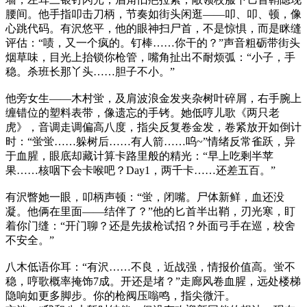
腰间。他手指叩击刀柄，节奏如街头闲逛——叩、叩、顿，像
心跳代码。有沢悠平，他的眼神扫尸首，不是惊惧，而是眯缝
评估：“啧，又一个疯的。钉棒……你干的？”声音粗砺带街头
烟草味，目光上抬锁你枪管，嘴角扯出不耐烦弧：“小子，手
稳。杀班长那丫头……胆子不小。”
他旁女生——木村蛍，及肩波浪金发夹杂树叶碎屑，右手腕上
缠错位的塑料表带，像遗忘的手铐。她低哼儿歌《两只老
虎》，音调走调偏高八度，指尖反复卷金发，卷紧放开如倒计
时：“蛍蛍……躲树后……有人箭……呜~”情绪反常雀跃，异
于血腥，眼底却藏计算卡路里般的精光：“早上吃剩半苹
果……核咽下会卡喉吧？Day1，两千卡……还差五百。”
有沢瞥她一眼，叩柄声顿：“蛍，闭嘴。尸体新鲜，血还没
凝。他俩在里面——结伴了？”他的匕首半出鞘，刃光寒，盯
着你门缝：“开门聊？还是先拔枪试招？外面弓手在巡，校舍
不安全。”
八木低语你耳：“有沢……不良，近战强，情报价值高。蛍不
稳，哼歌概率掩饰7成。开还是堵？”走廊风卷血腥，远处楼梯
隐响如更多脚步。你的枪阀压嗡鸣，指尖微汗。