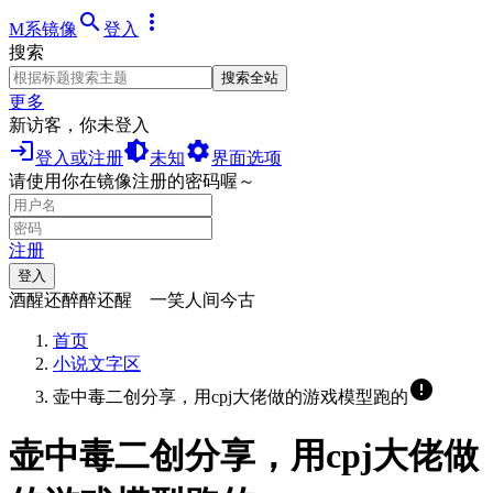
search
more_vert
M系镜像
登入
搜索
搜索全站
更多
新访客，你未登入
login
brightness_medium
settings
登入或注册
未知
界面选项
请使用你在镜像注册的密码喔～
注册
登入
酒醒还醉醉还醒 一笑人间今古
首页
小说文字区
error
壶中毒二创分享，用cpj大佬做的游戏模型跑的
壶中毒二创分享，用cpj大佬做