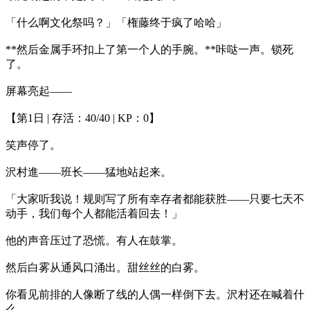
「什么啊文化祭吗？」「権藤终于疯了哈哈」
**然后金属手环扣上了第一个人的手腕。**咔哒一声。锁死
了。
屏幕亮起——
【第1日 | 存活：40/40 | KP：0】
笑声停了。
沢村進——班长——猛地站起来。
「大家听我说！规则写了所有幸存者都能获胜——只要七天不
动手，我们每个人都能活着回去！」
他的声音压过了恐慌。有人在鼓掌。
然后白雾从通风口涌出。甜丝丝的白雾。
你看见前排的人像断了线的人偶一样倒下去。沢村还在喊着什
么——