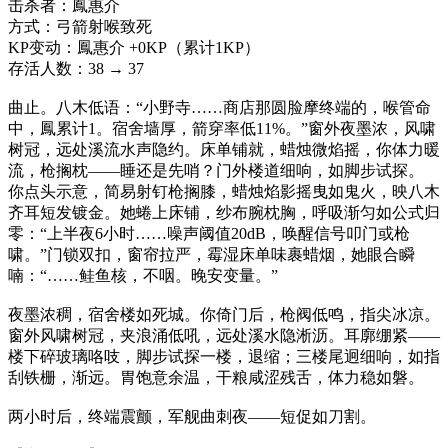
击杀者：鳳惠介
方式：弓箭射喉致死
KP变动：鳳惠介 +0KP（累计1KP）
存活人数：38 → 37
曲止。八木低语：“小野寺……商店那圆脸摩终端的，喉管命
中，鳳累计1。宿舍墙厚，箭穿率低11%。”窗外夜墨浓，风啸
树冠，远处溪流水声隐约。床单铺就，蜡烛微焰摇，你体力暖
流，枪搁枕——睡还是先哨？门外楼道细响，如脚步试探。
你点头示意，简易射钉枪搁膝，蜡烛焰影摇曳如鬼火，映八木
齐耳短发镀金。她蜷上床铺，纱布腕枕胸，呼吸渐匀如公式归
零：“上半夜6小时……噪声阈值20dB，唤醒信号叩门或枪
啸。”门锁双扣，窗帘拉严，霉湿床单味裹蜡烟，她眼合瞬
喃：“……鲑鱼核，不咽。晚安变量。”
夜墨浓稠，宿舍楼如死城。你倚门后，枪阀低鸣，指尖冰凉。
窗外风啸树冠，夹浪涌低吼，远处溪水隐淅沥。耳廓绷紧——
楼下碎玻璃咯吱，脚步试探一楼，退缩；三楼尾迥细响，如指
刮铁栅，渐远。胃饱意余温，干粮咸涩残舌，体力稳如磐。
两小时后，终端震颤，军舰曲刺夜——短促如刀割。