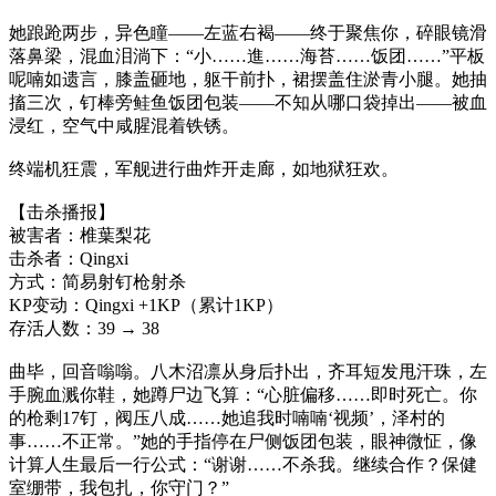
她踉跄两步，异色瞳——左蓝右褐——终于聚焦你，碎眼镜滑
落鼻梁，混血泪淌下：“小……進……海苔……饭团……”平板
呢喃如遗言，膝盖砸地，躯干前扑，裙摆盖住淤青小腿。她抽
搐三次，钉棒旁鲑鱼饭团包装——不知从哪口袋掉出——被血
浸红，空气中咸腥混着铁锈。
终端机狂震，军舰进行曲炸开走廊，如地狱狂欢。
【击杀播报】
被害者：椎葉梨花
击杀者：Qingxi
方式：简易射钉枪射杀
KP变动：Qingxi +1KP（累计1KP）
存活人数：39 → 38
曲毕，回音嗡嗡。八木沼凛从身后扑出，齐耳短发甩汗珠，左
手腕血溅你鞋，她蹲尸边飞算：“心脏偏移……即时死亡。你
的枪剩17钉，阀压八成……她追我时喃喃‘视频’，泽村的
事……不正常。”她的手指停在尸侧饭团包装，眼神微怔，像
计算人生最后一行公式：“谢谢……不杀我。继续合作？保健
室绷带，我包扎，你守门？”