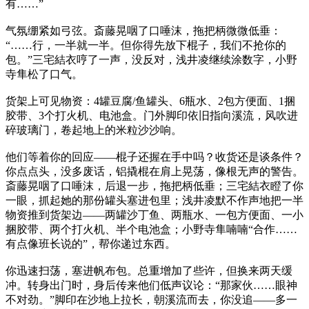
有……”
气氛绷紧如弓弦。斎藤晃咽了口唾沫，拖把柄微微低垂：
“……行，一半就一半。但你得先放下棍子，我们不抢你的
包。”三宅結衣哼了一声，没反对，浅井凌继续涂数字，小野
寺隼松了口气。
货架上可见物资：4罐豆腐/鱼罐头、6瓶水、2包方便面、1捆
胶带、3个打火机、电池盒。门外脚印依旧指向溪流，风吹进
碎玻璃门，卷起地上的米粒沙沙响。
他们等着你的回应——棍子还握在手中吗？收货还是谈条件？
你点点头，没多废话，铝撬棍在肩上晃荡，像根无声的警告。
斎藤晃咽了口唾沫，后退一步，拖把柄低垂；三宅結衣瞪了你
一眼，抓起她的那份罐头塞进包里；浅井凌默不作声地把一半
物资推到货架边——两罐沙丁鱼、两瓶水、一包方便面、一小
捆胶带、两个打火机、半个电池盒；小野寺隼喃喃“合作……
有点像班长说的”，帮你递过东西。
你迅速扫荡，塞进帆布包。总重增加了些许，但换来两天缓
冲。转身出门时，身后传来他们低声议论：“那家伙……眼神
不对劲。”脚印在沙地上拉长，朝溪流而去，你没追——多一