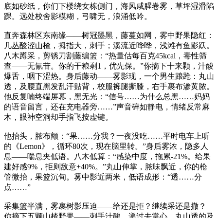
底如砂纸，你们下楼绕女栋侧门，海风咸腥卷雾，草坪湿滑陷
踝。远处校舍影模糊，弓啸无，浪涌低吟。
直奔森林区东南缘——树冠墨黑，藤蔓如网，雾中野果隐红：
几丛酸涩山楂，拇指大，刺手；溪流近哗哗，浅滩有鱼影跃。
八木蹲采，剪锈刀割藤编篮：“热量估每百克45kcal，毒性筛
查——无氰苷。你的干粮剩1，优先保。”你摘下十来颗，汁酸
爆舌，咽下涩热。身后藤动——雾影现，一个男生踉跄：丸山
透，及腰直黑发乱汗贴背，校服裤腿撕膝，右手裹布渗黄脓。
他反复喃终端屏幕，黑无光：“信号……为什么总黑……妈妈
的语音留言，还在充电器旁……”声音碎如静电，情绪反常麻
木，眼神空洞却手指飞按虚键。
他抬头，脓布颤：“果……分我？一夜没吃……平时电车上听
的《Lemon》，循环80次，现在脑里转。”身后雾浓，隐多人
息——喘息夹低语。八木低算：“感染中度，拖累-21%。给果
建好感9%，拒则敌意+40%。”丸山伸掌，脓味飘近，你的枪
管微抬，果篮沉甸。雾中影近两米，低语成形：“透……分
点……”
采集篮半满，雾裹树影压迫——给还是拒？继续采还是撤？
你摘下五颗山楂野果——刺手汁酸，递过去掌心。丸山透的及