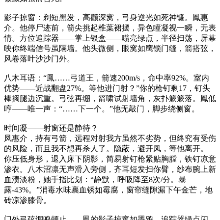
影子掠窗：剃短黑发，高颧深窝，弓身逆光如死神镰。鳳惠
介。他停尸迹前，箭尖挑起椎葉裙摆，异色瞳凝视一瞬，无表
情。方位追踪器——掌上银盒——嗡亮绿点，半径扫荡，屏幕
映你终端信号虽隔墙。他头微侧，眼窝如鹰锁门缝，箭搭弦，
风卷落叶沙沙门外。
八木耳语：“鳳……弓道王，箭速200m/s，命中率92%。室内
优势——近战翻盘27%。等他进门射？”你的枪钉剩17，钉头
棒搁腿边沉重。弓弦再绷，箭啸试射墙角，灰扑簌簌落。鳳低
哼——唯一声：“……下一个。”他无敲门，脚步绕侧窗。
时间凝——射窗还是静待？
凤惠介，持有弓箭，远程对射我方虽然不劣势，但终究有受伤
的风险，而且我不想再杀人了。隐蔽，避开凤，等他离开。
你压低身形，退入床下阴影，简易射钉枪紧贴胸膛，铁钉凉意
渗衣。八木沼凛无声滑入旁侧，齐耳短发扫你臂，纱布腕上新
血渍淡粉，她手指比划：“静默，呼吸降至8次/分。暴
露-43%。”消毒水味裹血锈如霉腐，窗帘缝隙漏下午金芒，地
砖凉渗膝骨。
门外弓弦绷鸣顿止——鳳的影子掠窗如墨鸦，追踪器绿点闪