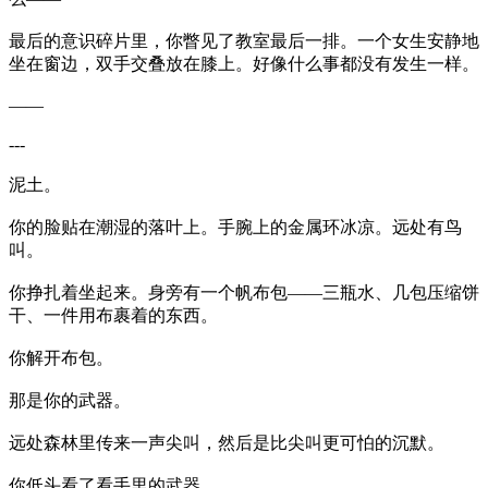
最后的意识碎片里，你瞥见了教室最后一排。一个女生安静地
坐在窗边，双手交叠放在膝上。好像什么事都没有发生一样。
——
---
泥土。
你的脸贴在潮湿的落叶上。手腕上的金属环冰凉。远处有鸟
叫。
你挣扎着坐起来。身旁有一个帆布包——三瓶水、几包压缩饼
干、一件用布裹着的东西。
你解开布包。
那是你的武器。
远处森林里传来一声尖叫，然后是比尖叫更可怕的沉默。
你低头看了看手里的武器。