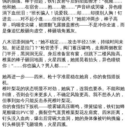
偶的抽搐。棒子抬起，铁钉反射午后斜阳如獠牙：“视频……
他和她……在宿舍……抱……吻……”声音碎成哭嚎，异色瞳
淌下血丝泪：“班长骗人！说爱我……却……却摸别人胸！钉
进去……对不起小進……但你该死！”她前冲两步，棒子高
举，呜咽变尖啸，裙摆翻飞露膝盖擦伤——不是冲你全速，而
是像追忆般砸向虚空，棒砸墙角溅灰。
八木沼凛倒抽气：“她不稳定……攻击半径2.5米，持续时间未
知。射还是拉门？”枪管烫手，阀门蓄压啸鸣，走廊两侧教室
门半开，黑洞洞无应。身后准备室有窗，但跳下二楼风险高。
椎葉的棒子砸回地面，火星四溅，她摇晃着抬头，异色瞳锁
你：“……你也骗人？男人都……”
她再进一步——四米。枪十字准星稳在她肩，你的食指搭扳
机。
椎叶梨花的状态明显不对劲，她疯了，连我也要杀。不能和她
纠缠，否则会引来更多人，不确定风险更高。我不想杀人的，
但事到如今只能反击杀死椎叶梨花。
你的食指扣下扳机——喷雾罐高压嘶鸣，弹簧猛缩，铁钉如蜂
尾般啸出PVC管，撕裂空气直贯椎葉梨花左肩窝。四米距离，
钉头没入血肉，爆出后背碗大血洞，她的身体像被钓钩拽偏，
钉头棒脱手飞砸墙角，火星四溅。