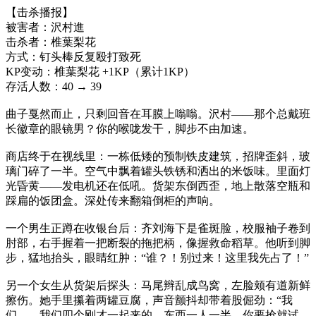
【击杀播报】
被害者：沢村進
击杀者：椎葉梨花
方式：钉头棒反复殴打致死
KP变动：椎葉梨花 +1KP（累计1KP）
存活人数：40 → 39
曲子戛然而止，只剩回音在耳膜上嗡嗡。沢村——那个总戴班
长徽章的眼镜男？你的喉咙发干，脚步不由加速。
商店终于在视线里：一栋低矮的预制铁皮建筑，招牌歪斜，玻
璃门碎了一半。空气中飘着罐头铁锈和洒出的米饭味。里面灯
光昏黄——发电机还在低吼。货架东倒西歪，地上散落空瓶和
踩扁的饭团盒。深处传来翻箱倒柜的声响。
一个男生正蹲在收银台后：齐刘海下是雀斑脸，校服袖子卷到
肘部，右手握着一把断裂的拖把柄，像握救命稻草。他听到脚
步，猛地抬头，眼睛红肿：“谁？！别过来！这里我先占了！”
另一个女生从货架后探头：马尾辫乱成鸟窝，左脸颊有道新鲜
擦伤。她手里攥着两罐豆腐，声音颤抖却带着股倔劲：“我
们……我们四个刚才一起来的。东西一人一半，你要抢就试