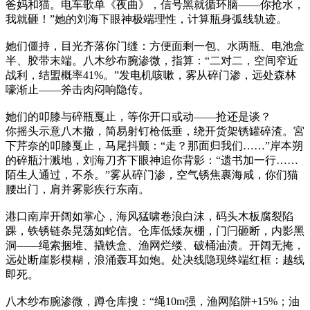
爸妈和猫。电车歌单《夜曲》，信号黑就循环脑——你抢水，
我就砸！”她的刘海下眼神极端理性，计算瓶身弧线轨迹。
她们僵持，目光齐落你门缝：方便面剩一包、水两瓶、电池盒
半、胶带末端。八木纱布腕渗微，指算：“二对二，空间窄近
战利，结盟概率41%。”发电机咳嗽，雾从碎门渗，远处森林
嚎渐止——斧击肉闷响隐传。
她们的叩膝与碎瓶戛止，等你开口或动——抢还是谈？
你摇头示意八木撤，简易射钉枪低垂，绕开货架锈罐碎渣。宮
下芹奈的叩膝戛止，马尾抖颤：“走？那面归我们……”岸本朔
的碎瓶汁溅地，刘海刀齐下眼神追你背影：“遗书加一行……
陌生人通过，不杀。”雾从碎门渗，空气锈焦裹海咸，你们猫
腰出门，肩并雾影疾行东南。
港口南岸开阔如掌心，海风猛啸卷浪白沫，码头木板腐裂陷
踝，铁锈链条晃荡如蛇信。仓库低矮灰棚，门闩砸断，内影黑
洞——绳索捆堆、撬铁盒、渔网烂缕、破桶油渍。开阔无掩，
远处断崖影模糊，浪涌轰耳如炮。处决线隐现终端红框：越线
即死。
八木纱布腕渗微，蹲仓库搜：“绳10m强，渔网陷阱+15%；油