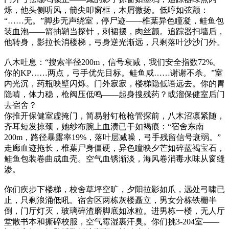
烁，他头侧听风，箭尖叩窗框，木屑微扬。低哼如弦颤：
“……无。”脚步无声绕室，停尸迹——椎葉异色瞳凝，鲑鱼包
装血泡——箭抽鞘当探针，刺裙摆，肉丝颤。追踪器扫墙后，
他转身，影拉长消楼梯，弓身逆光渐远，只剩落叶沙沙门外。
八木吐息：“搜索半径200m，信号衰减，我们安全指数72%。
你的KP……两点，弓手优先目标。鲑鱼咸……谢谢不杀。”室
内光沉，药瓶映壁闪烁。门外寂寂，楼梯隐低语远去。你的胃
隐啃，体力稳，枪阀压低鸣——起身搜残药？或溜保健室后门
去宿舍？
你推开保健室虚掩门，简易射钉枪枪管探前，八木沼凛紧随，
齐耳短发掠颈，她纱布腕上血渍已干如褐痕：“宿舍东南
200m，路径暴露率19%，落叶层减噪，弓手残留信号衰弱。”
走廊血迹拖长，椎葉尸身僵硬，异色瞳映夕芒如碎蓝褐宝石，
鲑鱼包装卷曲成血壳。空气血锈渐淡，海风卷消毒水味从窗缝
渗。
你们疾步下楼梯，校舍草坪空旷，夕阳拉影如爪，远处弓啸已
止，只剩浪涌低吼。宿舍区两栋灰楼矗立，男女分栋铁栅半
倒，门厅灯灭，玻璃碎渣磨脚底如冰粒。进男栋一楼，无人厅
堂散书本和撕碎校服，空气霉湿裹汗臭。你们挑3-204室——