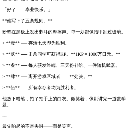
「好了——毕业快乐。」
**他写下了五条规则。**
粉笔在黑板上发出刺耳的摩擦声。每一划都像指甲刮过玻璃。
> **壹** ── 存活七天即为胜利。
> **贰** ── 击杀同学可获得KP。**1KP = 1000万日元。**
> **叁** ── 每人获发终端、三天份补给、一件随机武器。
> **肆** ── 离开游戏区域者——**处决。**
> **伍** ── 所有幸存者均为胜利者。
他放下粉笔，拍了拍手上的白灰。微笑着，像刚讲完一道数学
题。
---
最先响起的不是尖叫——而是笑声。