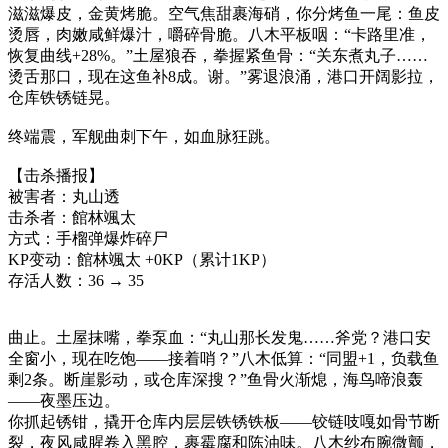
滋滋爆皮，金黄烤脆。空气焦甜裹海硝，你分烤鱼一尾：鱼皮
烫唇，肉嫩咸鲜爆汁，嚼碎骨脆。八木平板咽：“卡路里准，
恢复曲线+28%。”土屋狼吞，拳握紧鱼骨：“关东煮丸子……
烫舌那口，现在这鱼补8成。谢。”雾退浪涌，港口开阔影拉，
仓库铁锈链晃。
终端震，军舰曲刺下午，如血脉狂跳。
【击杀播报】
被害者：丸山透
击杀者：館林颯太
方式：手榴弹爆炸碎尸
KP变动：館林颯太 +0KP（累计1KP）
存活人数：36 → 35
曲止。土屋抹嘴，拳泵血：“丸山那长发鬼……斧党？港口安
全窗小，现在吃饱——接着哨？”八木低算：“同盟+1，负载鱼
剩2条。断崖影动，或仓库深搜？”鱼骨火渐熄，海鸟啼浪轰
——夜墨压边。
你抓起锈钳，撬开仓库内层层铁锈铁板——铰链吱嘎如骨节断
裂，夜风咸腥卷入黑腔，裹霉腐和陈油味。八木纱布腕微颤，