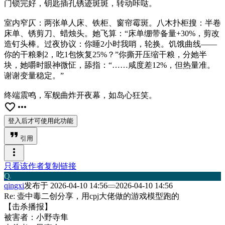
门锁完好，钥匙插孔锈迹斑斑，转动咔哒。
室内窄仄：两张单人床、铁柜、窗帘霉斑。八木扑柜搜：半卷
床单、锈剪刀、蜡烛头。她飞算：“床单绷带备量+30%，剪改
造钉头棒。过夜协议：你睡2小时我哨，轮换。饥饿曲线——
你的干粮剩2，吃1包恢复25%？”你撕开压缩干粮，分她半
块，她嚼时眼神微怔，舔指：“……咸度差12%，但热量准。
谢谢变量稳定。”
终端震鸣，军舰曲炸开夜幕，如岛心狂笑。
favorite_border
more_horiz
登入后才可使用此功能
format_quote
引用
more_vert
只看该作者
复制链接
Q
i
qingxi
发布于
2026-04-10 14:56
2026-04-10 14:56
Re: 壶中毒二创分享，用cpj大佬做的游戏模型跑的
【击杀播报】
被害者：小野寺隼