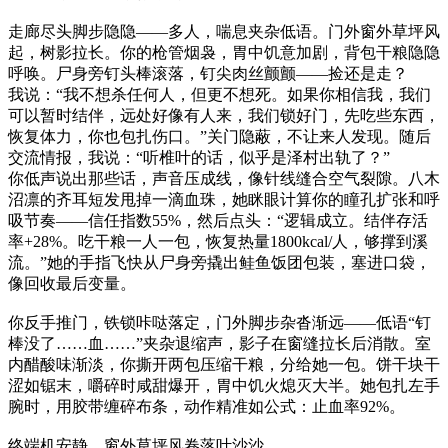
走廊尽头脚步隐隐——多人，喘息夹杂低语。门外窗外草坪风
起，树影拉长。你的枪管烟袅，胃中饥意加剧，背包干粮隐隐
呼唤。尸身旁钉头棒滚落，钉尖肉丝颤颤——捡还是走？
我说：“我不想杀任何人，但更不想死。如果你相信我，我们
可以暂时结伴，远处好像有人来，我们锁好门，先吃些东西，
恢复体力，你也包扎伤口。”关门隐蔽，不让来人发现。随后
交流情报，我说：“听椎叶的话，似乎是泽村出轨了？”
你低声说出那些话，声音压成线，像针线缝合空气裂隙。八木
沼凛的齐耳短发甩掉一滴血珠，她眯眼计算你的瞳孔扩张和呼
吸节奏——信任指数55%，然后点头：“逻辑成立。结伴存活
率+28%。吃干粮一人一包，恢复热量1800kcal/人，够撑到溪
流。”她的手指飞快从尸身旁撬出鲑鱼饭团包装，塞进口袋，
像回收最后变量。
你反手推门，铁锁咔哒落定，门外脚步杂沓渐远——低语“钉
棒没了……血……”夹杂退缩声，影子在窗缝拉长后消散。室
内醋酸味渐淡，你撕开两包压缩干粮，分给她一包。饼干块干
涩如锯末，嚼碎时咸甜爆开，胃中饥火熄灭大半。她包扎左手
腕时，用胶带缠碎布条，动作精准如公式：止血率92%。
终端机安静，窗外草坪风卷落叶沙沙。