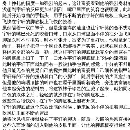
身上挣扎的幅度一加强烈的起来，这让富婆看到他的强烈身材
没想到宇轩的反应更加都剧烈，嘴巴里面的笑容也很明显，此
随后开始弯曲的手指头，用手指不断的在宇轩的脚底板上疯狂
飞快在宇轩的脚底板上飞快的挠着，
虽然隔着一双白袜子，但是这瘙痒的速度也让宇轩笑的合不拢
宇轩的嘴巴死死的咬着口球，口水从口球里面不停的往外面飞
脚趾头时不时攥紧，时不时张开，富婆为了更好玩，他就拿起
绳子，将绳子把每一个脚趾头都绑得严严实实，那就在脚趾头
将绳索全部的往后一勒，就这样宇轩的脚底板就完全的暴露在
的脚底板上扫了一下子，口水在宇轩的脚底板上飞快的流淌着
此时的宇轩下面就如同有一股被触手包裹的感觉，十分的不舒
他只能无奈的晃晃自己的搅拌而此时的富婆用自己细长的指甲
宇轩痒的不停的扭动着自己的小脚丫，随后宇轩笑的声音愈加
但是他的呜咽凄惨的叫声也在屋子里面听着响亮，旁边的富婆
他拿起旁边的塑料袋，将这双袜子珍贵的宝藏了起来，就如同
白色的液体之后，轻轻的就涂抹在宇轩的脚底板上，
这些东西很快的，在宇轩的脚底板上遍布开来。
宇轩的脚底被这个东西涂满的时候，他来回的不停的扭着脚底
吹风机里面不断的冒出，
她将吹风机直接就放在了宇轩的脚边，随后一股股的热风直接
这些东西逐渐的进入到他的皮肤里面，让他的脚底板变得通红