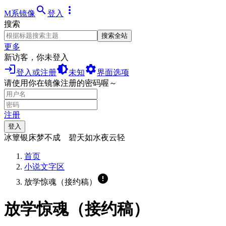
search
more_vert
M系镜像
登入
搜索
搜索全站
更多
新访客，你未登入
login
brightness_medium
settings
登入或注册
未知
界面选项
请使用你在镜像注册的密码喔～
注册
登入
冰簟银床梦不成 碧天如水夜云轻
首页
小说文字区
error
放学惊魂（接约稿）
放学惊魂（接约稿）