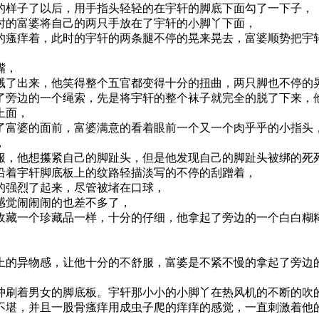
的样子了以后，用手指头轻轻的在宇轩的脚底下面勾了一下子，
时的富婆将自己的两只手放在了宇轩的小脚丫下面，
的瘙痒着，此时的宇轩的两条腿不停的晃来晃去，富婆顺势把宇
嘴，
溅了出来，他笑得整个五官都变得十分的扭曲，两只脚也不停的
了旁边的一个绳索，先是将宇轩的整个袜子就完全的脱了下来，他
上面，
了富婆的面前，富婆满意的看着眼前一个又一个肉乎乎的小指头
，
服，他想攥紧自己的脚趾头，但是他发现自己的脚趾头被绑的死
沿着宇轩脚底板上的纹路轻描淡写的不停的刮蹭着，
的强烈了起来，尽管被堵在口球，
感觉闹闹闹的也差不多了，
收藏一个珍藏品一样，十分的仔细，他拿起了旁边的一个白白糊
上的异物感，让他十分的不舒服，富婆是不紧不慢的拿起了旁边
冲刷着男女的脚底板。宇轩那小小的小脚丫在热风机的不断的吹
不堪，并且一股骨瘙痒用成虫子爬的痒痒的感觉，一直刺激着他