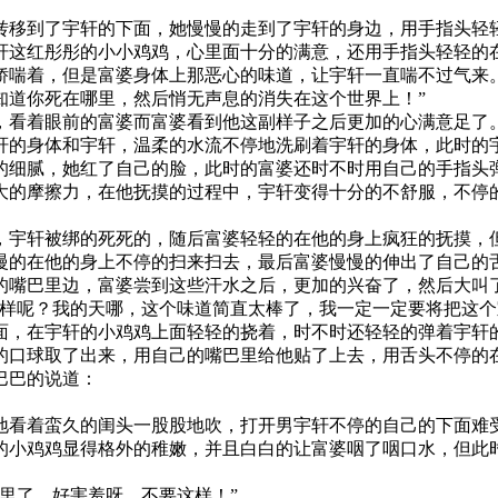
转移到了宇轩的下面，她慢慢的走到了宇轩的身边，用手指头轻
轩这红彤彤的小小鸡鸡，心里面十分的满意，还用手指头轻轻的
娇喘着，但是富婆身体上那恶心的味道，让宇轩一直喘不过气来
知道你死在哪里，然后悄无声息的消失在这个世界上！”
，看着眼前的富婆而富婆看到他这副样子之后更加的心满意足了
轩的身体和宇轩，温柔的水流不停地洗刷着宇轩的身体，此时的
的细腻，她红了自己的脸，此时的富婆还时不时用自己的手指头
大的摩擦力，在他抚摸的过程中，宇轩变得十分的不舒服，不停
，宇轩被绑的死死的，随后富婆轻轻的在他的身上疯狂的抚摸，
慢的在他的身上不停的扫来扫去，最后富婆慢慢的伸出了自己的
的嘴巴里边，富婆尝到这些汗水之后，更加的兴奋了，然后大叫
样呢？我的天哪，这个味道简直太棒了，我一定一定要将把这个
面，在宇轩的小鸡鸡上面轻轻的挠着，时不时还轻轻的弹着宇轩
的口球取了出来，用自己的嘴巴里给他贴了上去，用舌头不停的
巴巴的说道：
地看着蛮久的闺头一股股地吹，打开男宇轩不停的自己的下面难
的小鸡鸡显得格外的稚嫩，并且白白的让富婆咽了咽口水，但此
里了，好害羞呀，不要这样！”