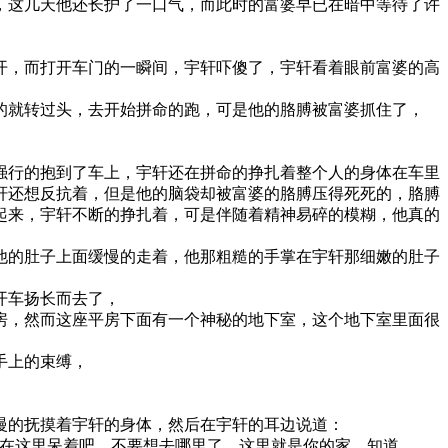
，这几天他还长护了一口气，而此时的富婆早已在暗中等待了许
开，而打开车门的一瞬间，宇轩吓傻了，宇轩看着眼前富婆的高
的就转过头，去开始拼命的跑，可是他的胳膊被富婆抓住了，
强行的抱到了车上，宇轩还在拼命的挣扎着整个人的身体在车里
轩还想反抗着，但是他的脑袋却被富婆的胳膊压得死死的，胳膊
起来，宇轩不断的挣扎着，可是伴随着精神易碎的模糊，他真的
他的肚子上面缓慢的走着，他那粗糙的手掌在宇轩那细嫩的肚子
开车扬长而去了，
房，然而这座平房下面有一个神秘的地下室，这个地下室里面很
手上的束缚，
慢的抚摸着宇轩的身体，然后在宇轩的耳边说道：
就在这里呆着吧，不要想去哪里了，这里就是你的家，知道