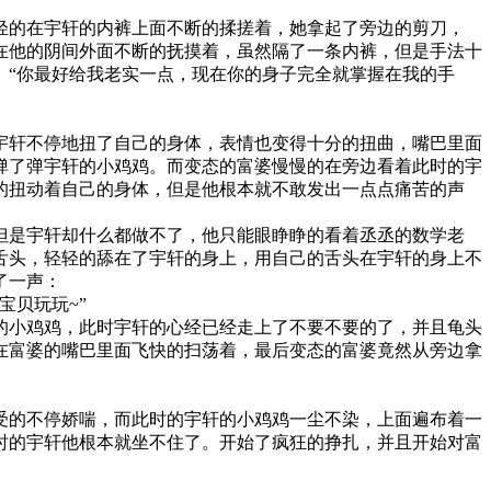
轻的在宇轩的内裤上面不断的揉搓着，她拿起了旁边的剪刀，
在他的阴间外面不断的抚摸着，虽然隔了一条内裤，但是手法十
。“你最好给我老实一点，现在你的身子完全就掌握在我的手
。
宇轩不停地扭了自己的身体，表情也变得十分的扭曲，嘴巴里面
弹了弹宇轩的小鸡鸡。而变态的富婆慢慢的在旁边看着此时的宇
的扭动着自己的身体，但是他根本就不敢发出一点点痛苦的声
但是宇轩却什么都做不了，他只能眼睁睁的看着丞丞的数学老
舌头，轻轻的舔在了宇轩的身上，用自己的舌头在宇轩的身上不
了一声：
宝贝玩玩~”
的小鸡鸡，此时宇轩的心经已经走上了不要不要的了，并且龟头
在富婆的嘴巴里面飞快的扫荡着，最后变态的富婆竟然从旁边拿
受的不停娇喘，而此时的宇轩的小鸡鸡一尘不染，上面遍布着一
时的宇轩他根本就坐不住了。开始了疯狂的挣扎，并且开始对富