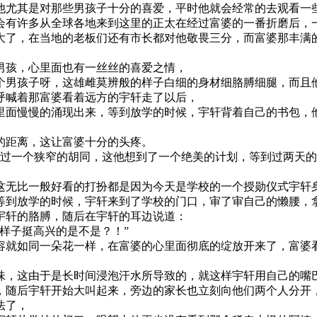
他尤其是对那些男孩子十分的喜爱，平时他就会经常的去观看一
会有许多从全球各地来到这里的正太在经过富婆的一番折磨后，
大了，在当地的老板们还有市长都对他敬畏三分，而富婆那丰满
男孩，心里面也有一丝丝的喜爱之情，
个男孩子呀，这雄雌莫辨般的样子白细的身材细胳膊细腿，而且
呼喊着那富婆看着远方的宇轩走了以后，
里面慢慢的涌现出来，等到放学的时候，宇轩背着自己的书包，
的距离，这让富婆十分的头疼。
经过一个狭窄的胡同，这他想到了一个绝美的计划，等到过两天
这无比一般好看的打扮都是因为今天是学校的一个授勋仪式宇轩
等到放学的时候，宇轩来到了学校的门口，审了审自己的懒腰，
宇轩的胳膊，随后在宇轩的耳边说道：
样子挺高兴的是不是？！”
容就如同一朵花一样，在富婆的心里面彻底的绽放开来了，富婆
味，这由于是长时间浸泡汗水所导致的，就这样宇轩用自己的嘴
，随后宇轩开始大叫起来，旁边的家长也立刻向他们两个人分开
法了，