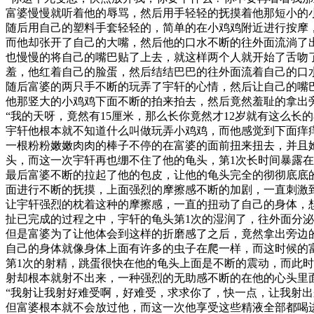
富婆慢慢就听着他的辱骂，然后用手轻轻的抚摸着他那短小的
随后用自己的塑料手套轻轻的，简单的在小鸡鸡附近进行按摩
而他却张开了自己的大嘴，然后他的口水不断的往外面流淌了
也慢慢的将自己的嘴巴贴了上去，就这样两个人就开始了舌吻
羞，他红着自己的脸蛋，然后结结巴巴的往外面流着自己的口
随后富婆的两只手不断的玩弄了宇轩的心情，然后让自己的嘴
他那竖大的小鸡鸡下面不断的拍来拍去，然后竟然羞耻的拿出
“我的天呀，竟然有15厘米，那么长你竟然才12岁就有这么长
宇轩他根本就不知道什么叫做玩弄小鸡鸡，而他感觉到下面痒
一根粉粉嫩嫩肉肉的棒子不停的在富婆的面前扭来扭去，并且
头，而这一次宇轩再也绷不住了他的龟头，第1次长时间暴露
最后富婆不断的拉起了他的包皮，让他的龟头完全的彻彻底底
面进行不断的抚摸，上面强烈的摩擦感不断的加剧，一直刺激
让宇轩强烈的枕着这种的摩擦感，一直的扭动了自己的身体，
扯已完成的过程之中，宇轩的龟头第1次的湿润了，往外面分
但是富婆为了让他体会到这样的折磨感了之后，竟然拿出旁边
自己的身体就像身体上面有许多的虫子在爬一样，而这时候的
第1次的射精，跳蛋很快在他的龟头上面是不断的震动，而此
射却根本就射不出来，一种强烈的无助感不断的在他的心头里
“我射让我射好难受啊，好难受，求求你了，快一点，让我射出
但富婆根本就不会放过他，而这一次他享受这些精液全部都喝