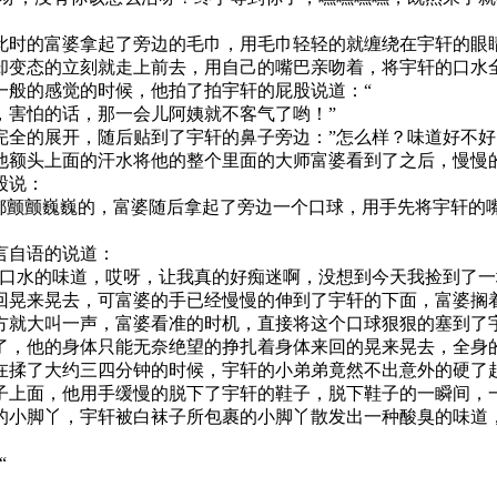
此时的富婆拿起了旁边的毛巾，用毛巾轻轻的就缠绕在宇轩的眼
却变态的立刻就走上前去，用自己的嘴巴亲吻着，将宇轩的口水
一般的感觉的时候，他拍了拍宇轩的屁股说道：“
，害怕的话，那一会儿阿姨就不客气了哟！”
完全的展开，随后贴到了宇轩的鼻子旁边：”怎么样？味道好不好
他额头上面的汗水将他的整个里面的大师富婆看到了之后，慢慢
股说：
话都颤颤巍巍的，富婆随后拿起了旁边一个口球，用手先将宇轩的
言自语的说道：
有口水的味道，哎呀，让我真的好痴迷啊，没想到今天我捡到了一
回晃来晃去，可富婆的手已经慢慢的伸到了宇轩的下面，富婆搁
方就大叫一声，富婆看准的时机，直接将这个口球狠狠的塞到了
了，他的身体只能无奈绝望的挣扎着身体来回的晃来晃去，全身
在揉了大约三四分钟的时候，宇轩的小弟弟竟然不出意外的硬了起
子上面，他用手缓慢的脱下了宇轩的鞋子，脱下鞋子的一瞬间，
的小脚丫，宇轩被白袜子所包裹的小脚丫散发出一种酸臭的味道
“