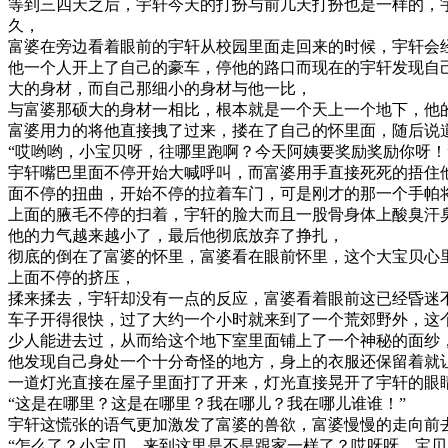
等到三四天之后，宇轩今天的打扮与前几天打扮也是一样的，
久，
富婆在旁边看着眼前的宇轩从校园里面走回来的时候，宇轩会
他一个人开上了自己的豪车，停他的路口而现在的宇轩发现自
大的身材，而自己那细小的身材与他一比，
与富婆那硕大的身材一相比，根本就是一个天上一个地下，他
富婆用力的将他直接拽了过来，搂在了自己的怀里面，随后说
“哎哟哟，小宝贝呀，往哪里跑啊？今天阿姨要奖励奖励你呀！
宇轩嘴巴里面不停开始大喊呼叫，而富婆用手直接死死的捂住
面不停的扭曲，开始不停的拉着车门，可是刚才的那一个手帕
上面的腋毛不停的扫着，宇轩的脸大而且一股骨身体上酸臭汗
他的力气越来越小了，最后他彻底放弃了挣扎，
彻底的倒在了富婆的怀里，富婆看在眼前怀里，这个大宝贝心
上面不停的挤压，
揉来揉去，宇轩却没有一点的反应，富婆看着眼前这已经昏迷
车子开得很快，过了大约一个小时就来到了一个荒郊野外，这
少人能进去过，从而给这个地下室里面铺上了一个神秘的面纱
他发现自己身处一个十分奇怪的地方，身上的衣服还保留着就
一道灯光直接在屋子里面打了开来，灯光直接晃开了宇轩的眼
“这是在哪里？这是在哪里？我在哪儿？我在哪儿谁谁！”
宇轩这慌张的语气更加激发了富婆的兽欲，富婆慢慢的走向前
“怎么了？小宝贝，来到这里是不是跟家一样了？哎呀呀，宝