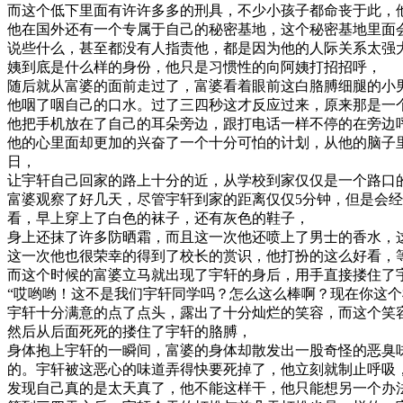
而这个低下里面有许许多多的刑具，不少小孩子都命丧于此，
他在国外还有一个专属于自己的秘密基地，这个秘密基地里面
说些什么，甚至都没有人指责他，都是因为他的人际关系太强
姨到底是什么样的身份，他只是习惯性的向阿姨打招招呼，
随后就从富婆的面前走过了，富婆看着眼前这白胳膊细腿的小
他咽了咽自己的口水。过了三四秒这才反应过来，原来那是一
他把手机放在了自己的耳朵旁边，跟打电话一样不停的在旁边
他的心里面却更加的兴奋了一个十分可怕的计划，从他的脑子
日，
让宇轩自己回家的路上十分的近，从学校到家仅仅是一个路口
富婆观察了好几天，尽管宇轩到家的距离仅仅5分钟，但是会
看，早上穿上了白色的袜子，还有灰色的鞋子，
身上还抹了许多防晒霜，而且这一次他还喷上了男士的香水，
这一次他也很荣幸的得到了校长的赏识，他打扮的这么好看，
而这个时候的富婆立马就出现了宇轩的身后，用手直接搂住了
“哎哟哟！这不是我们宇轩同学吗？怎么这么棒啊？现在你这个
宇轩十分满意的点了点头，露出了十分灿烂的笑容，而这个笑
然后从后面死死的搂住了宇轩的胳膊，
身体抱上宇轩的一瞬间，富婆的身体却散发出一股奇怪的恶臭
的。宇轩被这恶心的味道弄得快要死掉了，他立刻就制止呼吸
发现自己真的是太天真了，他不能这样干，他只能想另一个办