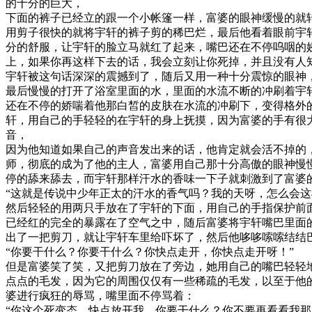
的十分的巨大，
下面的裤子已经立的跟一个小帐篷一样，富婆的眼神缓慢的就
用剪子很快的就将宇轩的裤子剪的稀巴烂，最后他看着眼前宇
分的舒服，让宇轩的脸立马就红了起来，嘴巴还在不停呜咽的
上，如果你再这样下去的话，我会立刻让你死掉，并且没有人
宇轩被这句话深深的震撼到了，随后又用一种十分震惊的眼神
最后慢慢的打开了浴室里面的水，里面的水流不断的冲刷着宇
还在不停的娇喘着他那白皙的皮肤在水流的冲刷下，变得格外
轩，用自己的手轻轻的在宇轩的身上抚摸，因为富婆的手有很
音，
因为他知道如果自己的声音发出来的话，他肯定就会活不掉的
师，彻底的成为了他的主人，富婆用自己那十分高傲的眼神慢
停的舔来舔去，而宇轩那样汗水的香味一下子就刺激到了富婆
“这就是传说中少年正太的汗水的香气吗？我的天呀，怎么会这
然后轻轻的用两只手放在了宇轩的下面，用自己的手指保护前
已经红的完全的暴露在了空气之中，随后富婆将宇轩嘴巴里面
出了一把剪刀，就让宇轩车里给吓坏了，然后他哆哆嗦嗦结结
“你要干什么？你要干什么？你快点走开，你快点走开呀！”
但是富婆笑了笑，又把剪刀放在了旁边，她用自己的嘴巴轻轻
点点的毛发，因为它的周围仅仅有一些稀疏的毛发，以至于他
婆进行疯狂的辱骂，嘴里面不停骂着：
“你这个死变态，快点放开我，你要干什么？你不要再看看我那