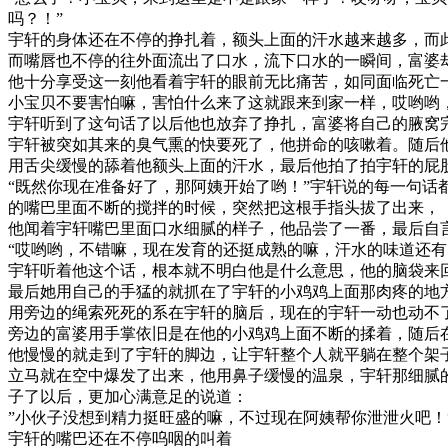
吗？！”
宇轩的身体还在不停的挣扎着，额头上面的汗水越来越多，而
而嘴唇也不停的往外面流出了口水，流下口水的一瞬间，富婆
他十分享受这一刻他看着宇轩的眼前无比痛苦，如同面临死亡
小宝贝不要害怕嘛，害怕什么来了这就跟来到家一样，哎哟哟
宇轩听到了这句话了以后他也放弃了挣扎，富婆将自己的腋窝
宇轩被突如其来的臭气熏的快要死了，他拼命的咳嗽着。随后
用舌尖缓慢的舔着他额头上面的汗水，最后他拍了拍宇轩的屁
“既然你现在准备好了，那阿姨开始了哟！”宇轩说的每一句
的嘴巴里面不断的搅拌的时候，突然把这根手指头拔了出来，
他闻着宇轩嘴巴里面口水细腻的样子，他品尝了一番，最后自
“哎哟哟，不错嘛，现在发育的还挺成熟的嘛，汗水的味道还
宇轩听着他这个话，根本就不明白他是什么意思，他的脑袋来
最后她用自己的手猛的就抓在了宇轩的小鸡鸡上面那肉疼的地
用旁边的绳索死死的系在宇轩的脑后，现在的宇轩一动也动不
旁边的富婆用手掌依旧是在他的小鸡鸡上面不断的揉着，随后
他慢慢的就走到了宇轩的脚边，让宇轩整个人就平躺在整个架
立马就在空中爆发了出来，他用鼻子缓慢的温泉，宇轩那细腻
子了以后，更加心满意足的说道：
”小伙子没想到精力挺旺盛的嘛，不过现在阿姨帮你泄泄火吧！
宇轩的嘴巴还在不停呜咽的叫着