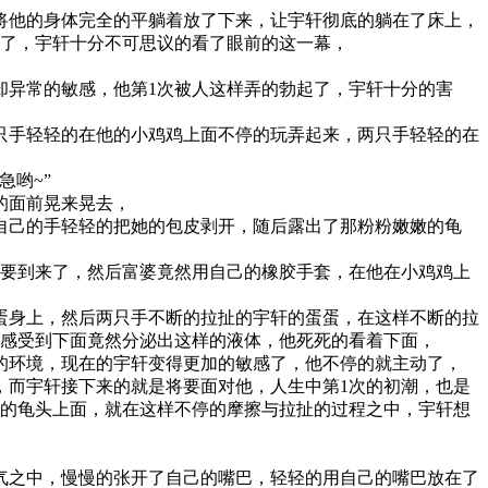
将他的身体完全的平躺着放了下来，让宇轩彻底的躺在了床上，
起了，宇轩十分不可思议的看了眼前的这一幕，
却异常的敏感，他第1次被人这样弄的勃起了，宇轩十分的害
只手轻轻的在他的小鸡鸡上面不停的玩弄起来，两只手轻轻的在
急哟~”
的面前晃来晃去，
自己的手轻轻的把她的包皮剥开，随后露出了那粉粉嫩嫩的龟
就要到来了，然后富婆竟然用自己的橡胶手套，在他在小鸡鸡上
蛋身上，然后两只手不断的拉扯的宇轩的蛋蛋，在这样不断的拉
次感受到下面竟然分泌出这样的液体，他死死的看着下面，
的环境，现在的宇轩变得更加的敏感了，他不停的就主动了，
，而宇轩接下来的就是将要面对他，人生中第1次的初潮，也是
他的龟头上面，就在这样不停的摩擦与拉扯的过程之中，宇轩想
气之中，慢慢的张开了自己的嘴巴，轻轻的用自己的嘴巴放在了