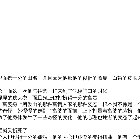
校里面都十分的出名，并且因为他那他的俊俏的脸庞，白皙的皮肤
洽，而这一次他与往常一样来到了学校门口的时候，
厚厚的皮大衣，而且身上也打扮得十分的富贵，
，富婆身上所发出的那种富贵人家的那种姿态，根本就不像是一
的奇怪，她慢慢的走到了富婆的面前，上下打量着富婆的装扮，
致了他身体发生了一些奇怪的变化，他的心理也逐渐的变态了起
候就夭折死了，
个人也过得十分的孤独，他的内心也逐渐的变得扭曲，他有一个