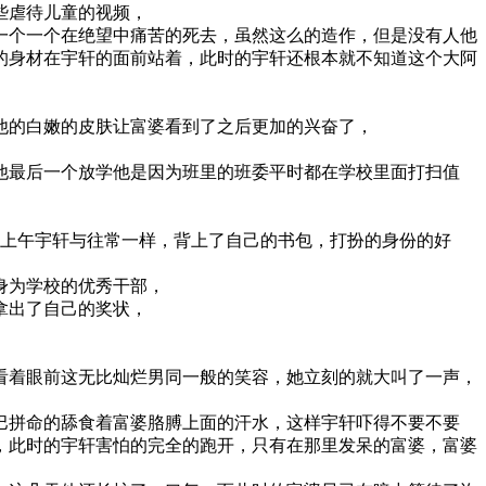
些虐待儿童的视频，
一个一个在绝望中痛苦的死去，虽然这么的造作，但是没有人他
的身材在宇轩的面前站着，此时的宇轩还根本就不知道这个大阿
他的白嫩的皮肤让富婆看到了之后更加的兴奋了，
他最后一个放学他是因为班里的班委平时都在学校里面打扫值
的上午宇轩与往常一样，背上了自己的书包，打扮的身份的好
身为学校的优秀干部，
拿出了自己的奖状，
看着眼前这无比灿烂男同一般的笑容，她立刻的就大叫了一声，
巴拼命的舔食着富婆胳膊上面的汗水，这样宇轩吓得不要不要
，此时的宇轩害怕的完全的跑开，只有在那里发呆的富婆，富婆