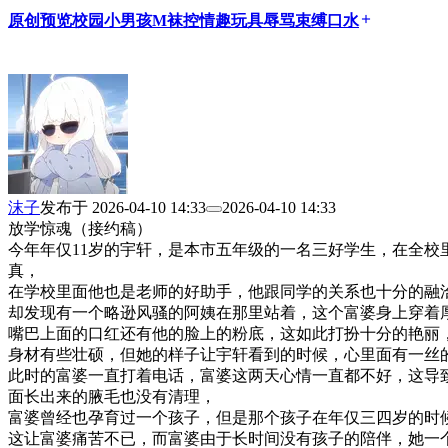
原创
预览
校园
小男孩M
袜控
情趣玩具
辱骂
束缚
口水
add
沫子
发布于
2026-04-10 14:33
2026-04-10 14:33
放学惊魂（接约稿）
今年年仅11岁的宇轩，是本市五年级的一名三好学生，在全
真，
在学校里面他也是老师的好助手，他跟同学的关系也十分的融
却发现有一个略逊风骚的阿姨在那里站着，这个富婆身上穿着
嘴巴上面的口红还有他的脸上的粉底，这如此打扮十分的艳丽
身材有些壮硕，但她的样子让宇轩看到的时候，心里面有一丝
此时的富婆一直打着电话，富婆这两天心情一直都不好，这导
面长出来的腋毛也没有清理，
富婆曾经也孕育过一个孩子，但是那个孩子在年仅三四岁的时
这让富婆痛苦不已，而富婆由于长时间没有孩子的陪伴，她一