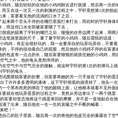
小鸡鸡，随后轻轻的在他的小鸡鸡附近进行抚摸，然后再一次的
，而又在这一次又一次的刺激的过程之中，宇轩竟然第1次的勃
出来，富婆看见他的流淌的口水了之后，
了起来两个舌头不停的在嘴巴里面打来打去，而此时的宇轩身体
水，而这些口水全部被富婆咽了下去，
巴彻底的脱离了宇轩的嘴巴之后，慢慢的在旁边蹲了起来，用两
旁边笔袋里面的尺子，量了量宇轩的小鸡鸡，随后震惊的说道：
的小鸡鸡，肯定会很好玩的，我一会要亲自的玩弄玩弄你，不要着
痒的，不停的扭动着自己的屁股，然后他的小鸡鸡不停的在富婆
她的包皮有一点点的长，随后富婆狠狠的就抓住她的小鸡鸡，用
在空气之中，他的龟头竟然痒痒的，
的在空气中与空气完全的接触，就这样宇轩的第1次的初潮马上
到宇轩的龟头，
想试图摆脱富婆的折磨，但富婆将她的另一只手放在了宇轩的蛋
泌出了许许多多透明的液体，这下宇轩彻底的崩溃掉了，他头一
的一个黑布死死的绑在了他的眼睛上面，让他根本就看不见外面
富婆就在他玩弄蛋蛋的过程之中，竟然从旁边拿出了一两个跳蛋
时的富婆却变态地将这个跳蛋来回的摩擦，并不是一直地贴合在
面涌了出来，随后他在一生一生的哀嚎之中不断的喊着：
来吧！”
进自己的肚子里面，随后再一次的将他的包皮完全的暴露在了空