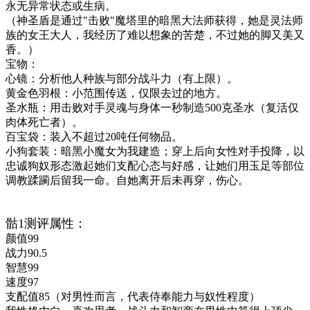
永无异常状态或生病。
（神圣盾是通过"击败"魔塔里的暗黑大法师获得，她是灵法师
族的女王大人，我经历了难以想象的苦楚，不过她的脚又美又
香。）
宝物：
心镜：分析他人种族与部分战斗力（有上限）。
黄金色羽根：小范围传送，仅限去过的地方。
圣水瓶：用击败对手灵魂与身体一秒制造500克圣水（复活仅
肉体死亡者）。
百宝袋：装入不超过20吨任何物品。
小狗套装：暗黑小魔女为我建造；穿上后向女性对手投降，以
忠诚狗奴形态激起她们支配心态与好感，让她们用玉足等部位
调教蹂躏后留我一命。自她离开后未再穿，伤心。
骷1测评属性：
颜值99
战力90.5
智慧99
速度97
支配值85（对男性而言，代表侍奉能力与奴性程度）