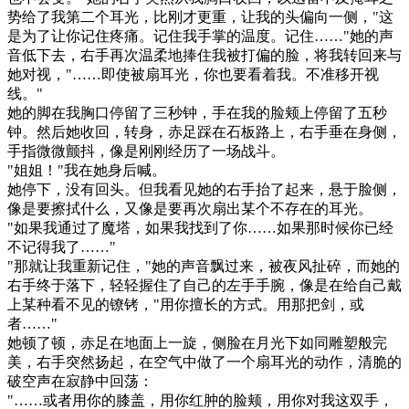
势给了我第二个耳光，比刚才更重，让我的头偏向一侧，"这
是为了让你记住疼痛。记住我手掌的温度。记住……"她的声
音低下去，右手再次温柔地捧住我被打偏的脸，将我转回来与
她对视，"……即使被扇耳光，你也要看着我。不准移开视
线。"
她的脚在我胸口停留了三秒钟，手在我的脸颊上停留了五秒
钟。然后她收回，转身，赤足踩在石板路上，右手垂在身侧，
手指微微颤抖，像是刚刚经历了一场战斗。
"姐姐！"我在她身后喊。
她停下，没有回头。但我看见她的右手抬了起来，悬于脸侧，
像是要擦拭什么，又像是要再次扇出某个不存在的耳光。
"如果我通过了魔塔，如果我找到了你……如果那时候你已经
不记得我了……"
"那就让我重新记住，"她的声音飘过来，被夜风扯碎，而她的
右手终于落下，轻轻握住了自己的左手手腕，像是在给自己戴
上某种看不见的镣铐，"用你擅长的方式。用那把剑，或
者……"
她顿了顿，赤足在地面上一旋，侧脸在月光下如同雕塑般完
美，右手突然扬起，在空气中做了一个扇耳光的动作，清脆的
破空声在寂静中回荡：
"……或者用你的膝盖，用你红肿的脸颊，用你对我这双手，