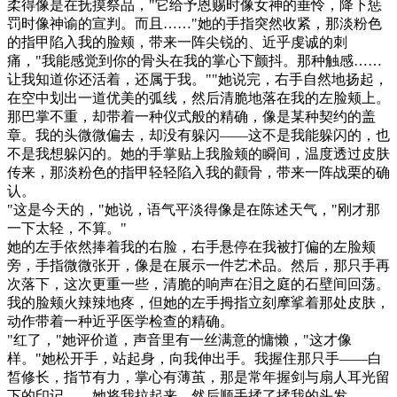
柔得像是在抚摸祭品，"它给予恩赐时像女神的垂怜，降下惩
罚时像神谕的宣判。而且……"她的手指突然收紧，那淡粉色
的指甲陷入我的脸颊，带来一阵尖锐的、近乎虔诚的刺
痛，"我能感觉到你的骨头在我的掌心下颤抖。那种触感……
让我知道你还活着，还属于我。""她说完，右手自然地扬起，
在空中划出一道优美的弧线，然后清脆地落在我的左脸颊上。
那巴掌不重，却带着一种仪式般的精确，像是某种契约的盖
章。我的头微微偏去，却没有躲闪——这不是我能躲闪的，也
不是我想躲闪的。她的手掌贴上我脸颊的瞬间，温度透过皮肤
传来，那淡粉色的指甲轻轻陷入我的颧骨，带来一阵战栗的确
认。
"这是今天的，"她说，语气平淡得像是在陈述天气，"刚才那
一下太轻，不算。"
她的左手依然捧着我的右脸，右手悬停在我被打偏的左脸颊
旁，手指微微张开，像是在展示一件艺术品。然后，那只手再
次落下，这次更重一些，清脆的响声在泪之庭的石壁间回荡。
我的脸颊火辣辣地疼，但她的左手拇指立刻摩挲着那处皮肤，
动作带着一种近乎医学检查的精确。
"红了，"她评价道，声音里有一丝满意的慵懒，"这才像
样。"她松开手，站起身，向我伸出手。我握住那只手——白
皙修长，指节有力，掌心有薄茧，那是常年握剑与扇人耳光留
下的印记——她将我拉起来，然后顺手揉了揉我的头发。