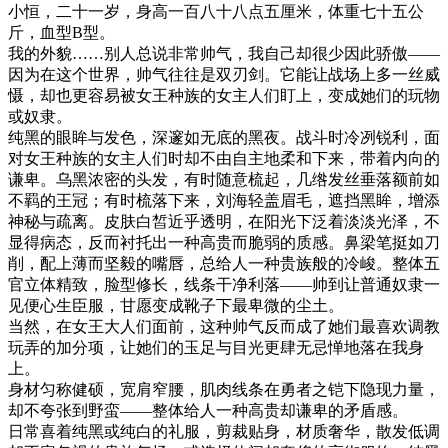
小恒，二十一岁，身高一百八十八点五厘米，体重七十五公
斤，血型B型。
我的外貌……别人总说非常帅气，我自己却很少因此骄傲——
因为在这个世界，帅气往往是双刃剑。它能让战场上多一丝威
慑，却也更容易被女王种族的女主人们盯上，变成她们的玩物
或奴隶。
纯黑的眼眸与发色，深邃如无底的黑夜。战斗时冷冽锐利，面
对女王种族的女主人们时却不由自主地柔和下来，带着内向的
谦卑。乌黑浓密的头发，有时随意梳起，几绺发丝垂落额前如
不羁的王冠；有时梳落下来，刘海轻盖眉毛，遮挡黑眸，增添
神秘与疏离。皮肤白皙近乎透明，在阳光下泛着淡淡光泽，不
显得病态，反而衬托出一种高贵而脆弱的质感。鼻梁笔挺如刀
削，配上薄而坚毅的嘴唇，总给人一种贵族般的冷峻。整体五
官立体精致，脸型修长，线条干净利落——帅到让普通奴隶一
见便心生臣服，甘愿变成靴子下最卑微的尘土。
当然，在女王大人们面前，这种帅气反而成了她们最喜欢调教
玩弄的加分项，让她们的玉足与目光更肆无忌惮地落在我身
上。
身材匀称健硕，宽肩窄腰，肌肉线条在勇者之铠下隐现力量，
却不夸张到野蛮——整体给人一种高贵却谦卑的矛盾感。
日常喜着纯黑或纯白的礼服，剪裁贴身，材质奢华，散发低调