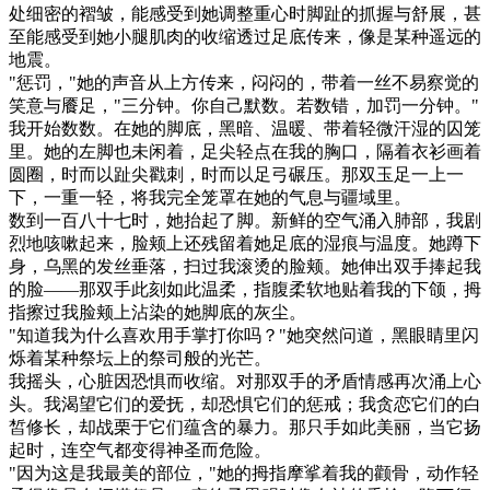
处细密的褶皱，能感受到她调整重心时脚趾的抓握与舒展，甚
至能感受到她小腿肌肉的收缩透过足底传来，像是某种遥远的
地震。
"惩罚，"她的声音从上方传来，闷闷的，带着一丝不易察觉的
笑意与餍足，"三分钟。你自己默数。若数错，加罚一分钟。"
我开始数数。在她的脚底，黑暗、温暖、带着轻微汗湿的囚笼
里。她的左脚也未闲着，足尖轻点在我的胸口，隔着衣衫画着
圆圈，时而以趾尖戳刺，时而以足弓碾压。那双玉足一上一
下，一重一轻，将我完全笼罩在她的气息与疆域里。
数到一百八十七时，她抬起了脚。新鲜的空气涌入肺部，我剧
烈地咳嗽起来，脸颊上还残留着她足底的湿痕与温度。她蹲下
身，乌黑的发丝垂落，扫过我滚烫的脸颊。她伸出双手捧起我
的脸——那双手此刻如此温柔，指腹柔软地贴着我的下颌，拇
指擦过我脸颊上沾染的她脚底的灰尘。
"知道我为什么喜欢用手掌打你吗？"她突然问道，黑眼睛里闪
烁着某种祭坛上的祭司般的光芒。
我摇头，心脏因恐惧而收缩。对那双手的矛盾情感再次涌上心
头。我渴望它们的爱抚，却恐惧它们的惩戒；我贪恋它们的白
皙修长，却战栗于它们蕴含的暴力。那只手如此美丽，当它扬
起时，连空气都变得神圣而危险。
"因为这是我最美的部位，"她的拇指摩挲着我的颧骨，动作轻