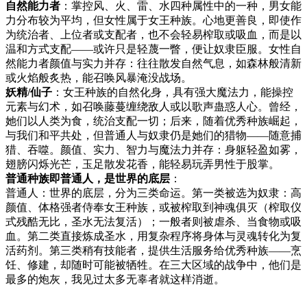
自然能力者
：掌控风、火、雷、水四种属性中的一种，男女能
力分布较为平均，但女性属于女王种族。心地更善良，即使作
为统治者、上位者或支配者，也不会轻易榨取或吸血，而是以
温和方式支配——或许只是轻蔑一瞥，便让奴隶臣服。女性自
然能力者颜值与实力并存：往往散发自然气息，如森林般清新
或火焰般炙热，能召唤风暴淹没战场。
妖精/仙子
：女王种族的自然化身，具有强大魔法力，能操控
元素与幻术，如召唤藤蔓缠绕敌人或以歌声蛊惑人心。曾经，
她们以人类为食，统治支配一切；后来，随着优秀种族崛起，
与我们和平共处，但普通人与奴隶仍是她们的猎物——随意捕
猎、吞噬。颜值、实力、智力与魔法力并存：身躯轻盈如雾，
翅膀闪烁光芒，玉足散发花香，能轻易玩弄男性于股掌。
普通种族即普通人，是世界的底层
：
普通人：世界的底层，分为三类命运。第一类被选为奴隶：高
颜值、体格强者侍奉女王种族，或被榨取到神魂俱灭（榨取仪
式残酷无比，圣水无法复活）；一般者则被虐杀、当食物或吸
血。第二类直接炼成圣水，用复杂程序将身体与灵魂转化为复
活药剂。第三类稍有技能者，提供生活服务给优秀种族——烹
饪、修建，却随时可能被牺牲。在三大区域的战争中，他们是
最多的炮灰，我见过太多无辜者就这样消逝。