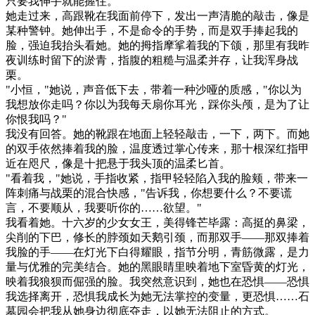
只要我伸手就能握住。
她走过来，高跟靴在我面前停下，发出一声清脆的敲击，像是
某种警钟。她伸出手，不是命令的手势，而是双手捧起我的
脸，强迫我抬头看她。她的拇指摩挲着我的下颌，那里有我昨
夜训练时留下的淤青，指腹的粗糙与温柔并存，让我浑身战
栗。
"小恒，"她说，声音低下去，带着一种沙哑的质感，"你以为
我想放你走吗？你以为我每天扇你耳光，踩你头颅，是为了让
你恨我吗？"
我没有回答。她的靴跟在地面上轻轻敲击，一下，两下。而她
的双手依然捧着我的脸，温度透过掌心传来，那十根深红指甲
近在咫尺，像是十把悬于我头顶的温柔匕首。
"看着我，"她说，手指收紧，指甲轻轻陷入我的脸颊，带来一
阵刺痛与战栗的混合快感，"告诉我，你想要什么？不要谎
言，不要顺从，我要听你的……欲望。"
我看着她。十六岁的少女女王，美得锋芒毕露：高挺的鼻梁，
尖削的下巴，修长的脖颈如天鹅引颈，而那双手——那双捧着
我脸的手——在灯光下白得耀眼，指节分明，青筋微露，是力
量与优雅的完美结合。她的黑眼睛里映着地下室昏黄的灯光，
映着我狼狈而倔强的脸。我突然意识到，她也在恐惧——恐惧
我选择离开，恐惧我成长为她无法掌控的变量，更恐惧……石
墓园会把我从她身边彻底夺走，以她无法阻止的方式。