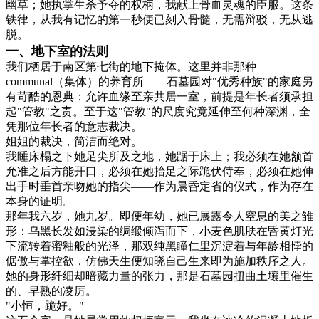
幽草；她执掌生杀予夺的权柄，我献上骨血灵魂的臣服。这条
铁律，从我有记忆的第一秒便已刻入骨髓，无需辩驳，无从逃
脱。
一、地下室的法则
我们栖居于南区第七街的地下掩体。这里并非那种
communal（集体）的养育所——石墓园对"优秀种族"的家庭另
有苛酷的恩典：允许血缘至亲共居一室，前提是年长者须承担
起"管教"之责。至于这"管教"的尺度究竟延伸至何种深渊，全
凭那位年长者的意志裁决。
姐姐的裁决，简洁而绝对。
我睡床榻之下她足尖所及之地，她踞于床上；我必须在她颔首
允准之后方能开口，必须在她抬足之际跪伏侍奉，必须在她伸
出手时垂首亲吻她的指尖——作为晨昏定省的仪式，作为存在
本身的证明。
那年我六岁，她九岁。即便年幼，她已展露令人窒息的美之雏
形：乌黑长发如浸染的绸缎倾泻而下，小麦色肌肤在昏黄灯光
下流转着蜜釉般的光泽，那双纯黑瞳仁里沉淀着与年龄相悖的
倨傲与掌控欲，仿佛天生便知晓自己生来即为施加秩序之人。
她的身形纤细却暗藏力量的张力，那是石墓园扭曲土壤里催生
的、早熟的凌厉。
"小恒，跪好。"