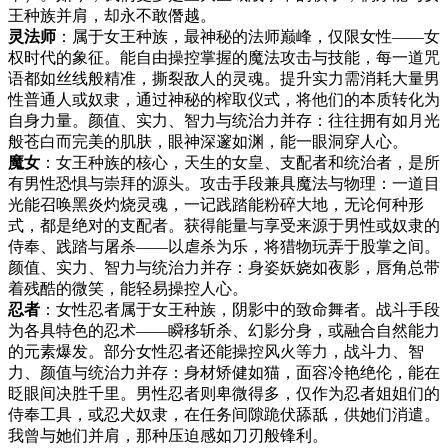
王种族并肩，却永不敢僭越。
灵法师
：属于女王种族，最神秘的法师巅峰，仅限女性——女
权时代的象征。能自由操控掌握的魔法攻击与技能，每一道咒
语都如丝线般精准，撕裂敌人的灵魂。提升实力需消耗大量男
性普通人或奴隶，通过神秘的榨取仪式，将他们的本质转化为
自身力量。颜值、实力、智力与统治力并存：往往拥有如月光
般苍白而完美的肌肤，眼神深邃如渊，能一眼洞穿人心。
魔女
：女王种族的核心，天生的女皇、支配者和统治者，是所
有男性恐惧与崇拜的源头。攻击手段兼具魔法与物理：一道目
光能召唤黑炎灼烧灵魂，一记践踏能粉碎大地，无论何种形
式，都是绝对的支配者。获得能量与享受来源于男性或奴隶的
侍奉、践踏与屠杀——以虐杀为乐，将猎物玩弄于股掌之间。
颜值、实力、智力与统治力并存：身姿妖娆如夜影，唇角总带
着残酷的微笑，能轻易操控人心。
忍者
：女性忍者属于女王种族，阴影中的致命舞者。战斗手段
为各具特色的忍术——瞬移斩杀、幻影分身，或融合自然能力
的元素爆发。部分女性忍者还能操控风火等力，战斗力、智
力、颜值与统治力并存：身材矫健如猫，面容冷艳绝伦，能在
眨眼间决胜千里。男性忍者则卑微得多，仅作为忍者姐姐们的
侍奉工具，或忍犬奴隶，在任务间隙跪伏舔舐，供她们消遣。
我曾与她们并肩，那种压迫感如刀刃般锋利。