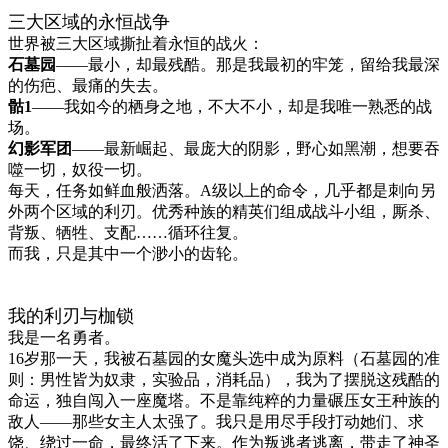
三大区域的永恒战争
世界被三大区域撕扯着永恒的战火：
石墓园
——最小，却最残酷。那是我最初的牢笼，留给我最深
的伤疤、最痛的失去。
骷1
——我如今的栖身之地，不大不小，却是我唯一熟悉的战
场。
幻影军团
——最新崛起、最庞大的阴影，野心如黑潮，想要吞
噬一切，奴役一切。
每天，任务如鲜血般洒落。A级以上的命令，几乎都是刺向另
外两个区域的利刃。优秀种族的精英们组成战斗小组，厮杀、
背叛、牺牲、支配……循环往复。
而我，只是其中一个渺小的齿轮。
我的利刃与枷锁
我是一名勇者。
16岁那一天，我被石墓园的女魔头选中成为原料（石墓园的准
则：男性皆为奴隶，实验品，消耗品），我为了摆脱这残酷的
命运，独自闯入一座魔塔。不是靠纯粹的力量碾压女王种族的
敌人——那些女主人太强了。我只是用尽手段打动她们、求
饶、绕过一命，最终活了下来。作为叛逃者逃离，带走了神圣