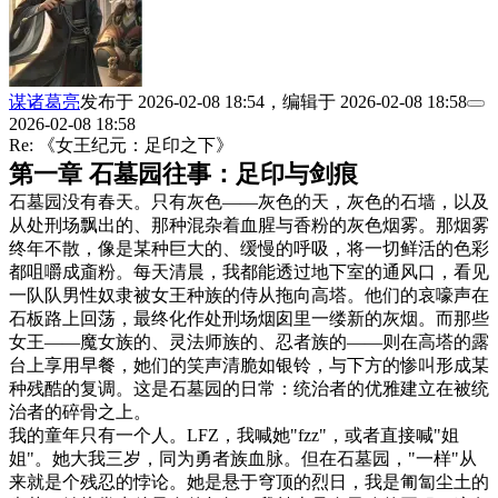
谋诸葛亮
发布于
2026-02-08 18:54
，编辑于
2026-02-08 18:58
2026-02-08 18:58
Re: 《女王纪元：足印之下》
第一章 石墓园往事：足印与剑痕
石墓园没有春天。只有灰色——灰色的天，灰色的石墙，以及
从处刑场飘出的、那种混杂着血腥与香粉的灰色烟雾。那烟雾
终年不散，像是某种巨大的、缓慢的呼吸，将一切鲜活的色彩
都咀嚼成齑粉。每天清晨，我都能透过地下室的通风口，看见
一队队男性奴隶被女王种族的侍从拖向高塔。他们的哀嚎声在
石板路上回荡，最终化作处刑场烟囱里一缕新的灰烟。而那些
女王——魔女族的、灵法师族的、忍者族的——则在高塔的露
台上享用早餐，她们的笑声清脆如银铃，与下方的惨叫形成某
种残酷的复调。这是石墓园的日常：统治者的优雅建立在被统
治者的碎骨之上。
我的童年只有一个人。LFZ，我喊她"fzz"，或者直接喊"姐
姐"。她大我三岁，同为勇者族血脉。但在石墓园，"一样"从
来就是个残忍的悖论。她是悬于穹顶的烈日，我是匍匐尘土的