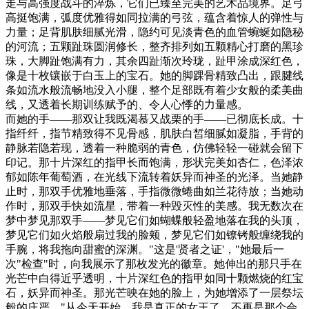
走与高强度战斗的淬炼，它们已臻至完美的艺术品境界。足弓
高挺饱满，弧度优雅得如同拉满的弓弦，蕴含着惊人的弹性与
力量；足背肌肤细腻光滑，隐约可见淡青色的血管蜿蜒如隐秘
的河流；五颗趾珠圆润修长，整齐排列如五颗精心打磨的黑珍
珠，大脚趾饱满有力，其余四趾渐次玲珑，趾甲涂成深红色，
像是十枚镶嵌于白玉上的宝石。她的脚踝骨精致凸出，跟腱线
条如流水般流畅地没入小腿，整个足部既有着少女般的柔美曲
线，又透着长期训练赋予的、令人心悸的力量感。
而她的手——那双让我既渴慕又战栗的手——已彻底长成。十
指纤纤，指节精致得不见骨感，肌肤白皙细腻如凝脂，手背的
静脉若隐若现，透着一种脆弱的青色，仿佛轻轻一碰就会留下
印记。那十片深红的指甲长而饱满，形状完美如杏仁，色泽浓
郁如陈年葡萄酒，在光线下流转着妖异而神圣的光泽。当她静
止时，那双手优雅地垂落，手指微微蜷曲如兰花待放；当她动
作时，那双手快如流星，带着一种毁灭性的美感。我无数次在
梦中梦见那双手——梦见它们如蝴蝶般轻盈地落在我的头顶，
梦见它们如火焰般扇过我的脸颊，梦见它们如镣铐般缠绕我的
手腕，将我拖向甜蜜的深渊。"这是'贤者之证'，"她最后一
次"检查"时，向我展示了那枚发光的徽章。她伸出的那只手在
光芒中白得近乎透明，十片深红色的指甲如同十颗燃烧的红宝
石，妖异而神圣。那光芒映在她的脸上，为她增添了一层祭坛
般的庄严，"从今天开始，我是真正的女王了。不再是那个会