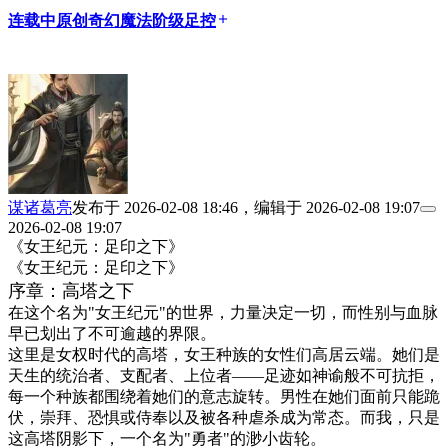
连载中
原创
奇幻
魔法
阶级
足控
add
谋诸葛亮
发布于
2026-02-08 18:46
，编辑于
2026-02-08 19:07
2026-02-08 19:07
《女王纪元：足印之下》
《女王纪元：足印之下》
序章：高塔之下
在这个名为"女王纪元"的世界，力量决定一切，而性别与血脉
早已划出了不可逾越的界限。
这里是女权时代的高塔，女王种族的女性们高居云端。她们是
天生的统治者、支配者、上位者——足迹如神谕般不可抗拒，
每一个种族都围绕着她们的意志旋转。男性在她们面前只能跪
伏，崇拜、恐惧或侍奉以及被各种虐杀成为常态。而我，只是
这高塔阴影下，一个名为"勇者"的渺小齿轮。