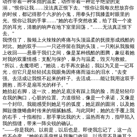
动作带着一种笨拙的温柔，动作带着一种近乎绝望的宠
溺，"恨你让我……没法真正恨下去。"恨你让我每次想放弃你
的时候，都记得那个六岁的小鬼，用拳头打我膝盖时眼里的
光。恨你让我的手掌……"她的右手突然收紧，给了我一个凌
厉的耳光，清脆的响声在地下室里回荡，"……无法真正恨下
去。"
我愣住了，脸颊上火辣辣的疼痛与头顶温柔的抚摸形成残酷的
对比。她的双手——一只还停留在我的头顶，一只刚从我脸颊
上收回——悬垂于我们之间，像是某种残酷的图腾，象征着她
对我的双重情感：支配与保护，暴力与温柔，毁灭与救赎。
"所以，去魔塔吧，"她说，右手再次扬起，我以为又是一记耳
光，但它只是轻轻拭去我眼角因疼痛而溢出的泪水，"去变
强。去活成让我恨不起来的样子。去活成……能让我用这双手
拥抱，而不是扇耳光的样子。"
她抬起右脚，这一次，她的足底没有踩上我的脸，而是轻轻印
在我的胸口，心脏的位置。力道很轻，像是一个承诺，又像是
一个封印。我能感受到她足弓的弧度，她足跟的圆润，以及她
脚趾微微蜷曲时传来的细腻触感。与此同时，她的左手覆上我
的右手，十指相扣，那手掌比我的大，温热而有力，指甲陷入
我的指缝，带来一阵尖锐的确认。
"——你是我的。以前是，以后也是。即使我忘记了，这一点
也不会变。"她的右手突然从我胸口收回，以迅雷不及掩耳之