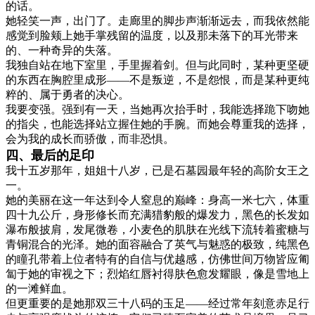
的话。
她轻笑一声，出门了。走廊里的脚步声渐渐远去，而我依然能
感觉到脸颊上她手掌残留的温度，以及那未落下的耳光带来
的、一种奇异的失落。
我独自站在地下室里，手里握着剑。但与此同时，某种更坚硬
的东西在胸腔里成形——不是叛逆，不是怨恨，而是某种更纯
粹的、属于勇者的决心。
我要变强。强到有一天，当她再次抬手时，我能选择跪下吻她
的指尖，也能选择站立握住她的手腕。而她会尊重我的选择，
会为我的成长而骄傲，而非恐惧。
四、最后的足印
我十五岁那年，姐姐十八岁，已是石墓园最年轻的高阶女王之
一。
她的美丽在这一年达到令人窒息的巅峰：身高一米七六，体重
四十九公斤，身形修长而充满猎豹般的爆发力，黑色的长发如
瀑布般披肩，发尾微卷，小麦色的肌肤在光线下流转着蜜糖与
青铜混合的光泽。她的面容融合了英气与魅惑的极致，纯黑色
的瞳孔带着上位者特有的自信与优越感，仿佛世间万物皆应匍
匐于她的审视之下；烈焰红唇衬得肤色愈发耀眼，像是雪地上
的一滩鲜血。
但更重要的是她那双三十八码的玉足——经过常年刻意赤足行