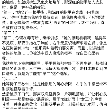
的触感，如丝绸拂过又似火焰烙印，那深红的指甲陷入皮肤
时，像是一种神圣的标记。
"第一，"她竖起一根手指，那深红的指甲在光线下闪着幽
光，"你申请成为我的专属侍奉者，随我搬去高塔。但你要清
楚，那意味着你正式放弃成为'勇者'的可能性，终生为奴，直
至被榨取或制成圣水。"
"第二？"
"第二，你留在养育所，继续训练。"她的眼睛看着我，黑得深
不见底，那双手抱在了胸前，右手无意识地摩挲着左臂，像是
在压抑某种冲动，"但那意味着我们要分离。而且，以男性勇
者族的地位……你被选中送入魔塔的概率，你自己心里有
数。"
我站在地下室的阴影里，手里握着那把终于不再生锈、却依旧
廉价的训练剑。三年来，我每天挥剑两千次，击打木桩直到虎
口迸裂，就是为了能有"第二"这个选项。
"我……"
她等待了三秒钟。这是她惯用的耐心极限，右手的手指已经不
耐烦地轻敲着手臂。
然后她叹了口气。那声叹息轻得像一片羽毛落地，却让我心头
剧震——那是她极少展露的、属于"姐姐"而非"女王"的声音，
带着一种疲惫的柔软，让那双手在这一刻显得如此脆弱，仿佛