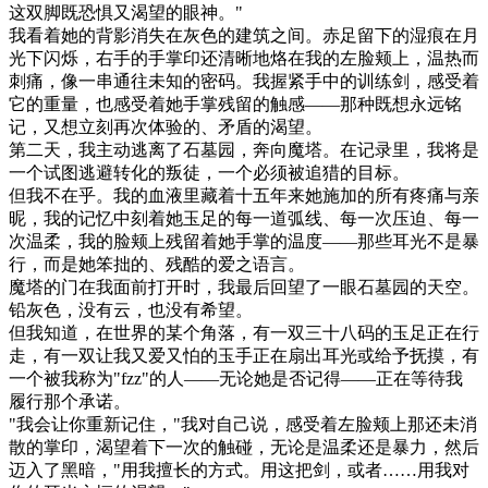
这双脚既恐惧又渴望的眼神。"
我看着她的背影消失在灰色的建筑之间。赤足留下的湿痕在月
光下闪烁，右手的手掌印还清晰地烙在我的左脸颊上，温热而
刺痛，像一串通往未知的密码。我握紧手中的训练剑，感受着
它的重量，也感受着她手掌残留的触感——那种既想永远铭
记，又想立刻再次体验的、矛盾的渴望。
第二天，我主动逃离了石墓园，奔向魔塔。在记录里，我将是
一个试图逃避转化的叛徒，一个必须被追猎的目标。
但我不在乎。我的血液里藏着十五年来她施加的所有疼痛与亲
昵，我的记忆中刻着她玉足的每一道弧线、每一次压迫、每一
次温柔，我的脸颊上残留着她手掌的温度——那些耳光不是暴
行，而是她笨拙的、残酷的爱之语言。
魔塔的门在我面前打开时，我最后回望了一眼石墓园的天空。
铅灰色，没有云，也没有希望。
但我知道，在世界的某个角落，有一双三十八码的玉足正在行
走，有一双让我又爱又怕的玉手正在扇出耳光或给予抚摸，有
一个被我称为"fzz"的人——无论她是否记得——正在等待我
履行那个承诺。
"我会让你重新记住，"我对自己说，感受着左脸颊上那还未消
散的掌印，渴望着下一次的触碰，无论是温柔还是暴力，然后
迈入了黑暗，"用我擅长的方式。用这把剑，或者……用我对