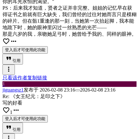
你的耳光永恒的渴望。"
PS：后来我才知道，贤者之证并非完整。姐姐的记忆早在获
得证书之前就有巨大缺失，我们曾经的过往对她而言只是模糊
的碎片。但在骷1重逢的那一刻，当她第一次抬起脚，我本能
地跪下时，她的眼神里闪过一丝熟悉的光芒——
那是六岁的我，亲吻她足弓时，她曾给予我的、同样的眼神。
favorite_border
more_horiz
登入后才可使用此功能
format_quote
引用
more_vert
只看该作者
复制链接
J
i
jiguangsz1
发布于
2026-02-08 23:16
2026-02-08 23:16
Re: 《女王纪元：足印之下》
写的好看
favorite_border
more_horiz
1
登入后才可使用此功能
format_quote
引用
more_vert