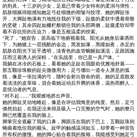
的刑具。十三岁的少女，足底已带着少女特有的柔润与弹性，
肌肤细腻得能感知她足弓处细微的褶皱与纹理。她的脚趾张
开，大脚趾饱满有力地抵住我的下颌，趾腹的柔软中透着骨骼
的坚硬；其余四趾如栅栏般锁住我的头部两侧，趾腹柔软却带
着不容抗拒的压迫力，像是五根温柔的绞索。
"死了，"她宣告，居高临下地俯视着我。阳光从她身后瀑洒而
下，为她镀上一层残酷的金边，黑发如瀑，黑瞳如夜，赤足的
肌肤在阳光下近乎透明，淡青色的血管蜿蜒如溪流，足跟因施
压而泛着诱人的深粉，"在实战里，你已是一具尸体。"
我躺在冰冷的石板上，看着她的足趾在我眼前优雅地舒展——
那五颗珍珠般的趾尖微微用力，足弓绷出一道令人屏息的弧
线，像是一张拉满的弓，随时会射出致命的箭。她的足底散发
着淡淡的皮革味，混合着她运动后升腾的体香，温热而醉人，
是统治者的气息。
"对不起……"我艰难地挤出声音。
她的脚趾灵动地蜷起，像是在评估我悔意的纯度。然后，足弓
倏然抬起，在我还没来得及吸入一口完整的空气时，她的整只
脚已然覆盖在我的脸上。
脚掌完全遮蔽了我的口鼻，脚跟压在我的下巴上，五颗趾珠则
蜷曲着抵住我的额头。趾甲的触感温润如玉，却带着一种宣告
所有权的傲慢。她的脚心贴合着我的脸颊，我能感受到她足弓