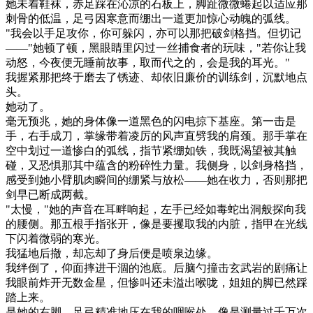
她未着鞋袜，赤足踩在沁凉的石板上，脚趾微微蜷起以适应那
刺骨的低温，足弓因寒意而绷出一道更加惊心动魄的弧线。
"我会以手足攻你，你可躲闪，亦可以那把破剑格挡。但切记
——"她顿了顿，黑眼睛里闪过一丝捕食者的玩味，"若你让我
动怒，今夜便无睡前故事，取而代之的，会是我的耳光。"
我握紧那把终于磨去了锈迹、却依旧廉价的训练剑，沉默地点
头。
她动了。
毫无预兆，她的身体像一道黑色的闪电掠下基座。第一击是
手，右手成刀，掌缘带着凌厉的风声直劈我的肩颈。那手掌在
空中划过一道惨白的弧线，指节紧绷如铁，我既渴望被其触
碰，又恐惧那其中蕴含的粉碎性力量。我侧身，以剑身格挡，
感受到她小臂肌肉瞬间的绷紧与放松——她在收力，否则那把
剑早已断成两截。
"太慢，"她的声音在耳畔响起，左手已经如毒蛇出洞般探向我
的腰侧。那五根手指张开，像是要攫取我的内脏，指甲在光线
下闪着微弱的寒光。
我猛地后撤，却忘却了身后便是喷泉边缘。
我绊倒了，仰面摔进干涸的池底。后脑勺撞击玄武岩的剧痛让
我眼前炸开无数金星，但惨叫还未溢出喉咙，姐姐的脚已然踩
踏上来。
是她的右脚，足弓精准地压在我的咽喉处，像是测量过千万次