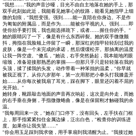
"我想……"我的声音沙哑，目光不由自主地落在她的手上，那
双手此刻如此近，我能看见她掌心的纹路，能看见她指甲上细
微的划痕，"我想变强。强到……能一直陪在你身边。不是作
为匍匐的附属品，而是作为……能被你平视的人。强到……即
使你抬手要打我，我也能选择跪下，或者……握住你的手。"
她的眼睛闪了一下，像是有什么东西碎裂。她的双手微微颤
抖，拇指在我脸颊上停留了一瞬，那深红的指甲轻轻刮过我的
皮肤，像是一个未完成的承诺，然后缓缓松开。那抽离的温度
让我一阵空虚。"傻瓜，"她说，右手突然扬起，我本能地闭眼
缩颈，准备迎接那熟悉的掌掴——但那只手只是轻轻落在我的
头顶，揉了揉我的头发，动作带着一种笨拙的温柔，"你早就
被我正视了。从你六岁那年，第一次用那把小拳头打我膝盖开
始……从你每次被我扇了耳光，踩在脚下，眼里还闪着不屈的
光开始。"
她转身，靴跟敲击地面的声音再次响起，这次是向外走，而她
的右手垂在身侧，手指微微蜷曲，像是在保留刚才触碰我的余
温。
"我每周回来一次，"她在门口停下，没有回头，左手扶在门框
上，那手指紧紧扣住金属边缘，泛出白色，"检查你的训练进
度。如果你让我失望……"
"你会用玉足踩到我求饶，用手掌扇到我清醒为止。"我接过她