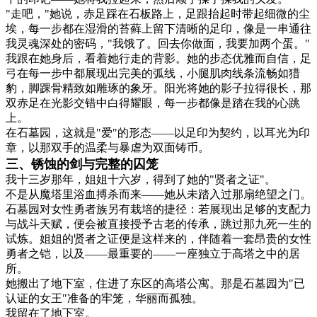
"走吧，"她说，赤足踩在石板路上，足跟抬起时带起细微的尘
埃，每一步都在湿滑的苔藓上留下清晰的足印，像是一串通往
我灵魂深处的密码，"我饿了。回去你做面，我要加两个蛋。"
我跟在她身后，看着她行走的背影。她的步态优雅而自信，足
弓在每一步中都展现出完美的弧线，小腿肌肉线条流畅如猎
豹，脚踝骨精致如雕琢的象牙。阳光将她的影子拉得很长，那
双赤足在光影交错中白得耀眼，每一步都像是踏在我的心跳
上。
在石墓园，这就是"爱"的形态——以足印为契约，以耳光为印
章，以那双手的温柔与暴虐为双面铸币。
三、锈蚀的剑与完整的囚笼
我十三岁那年，姐姐十六岁，得到了她的"贤者之证"。
不是从魔塔里浴血搏杀而来——她从未踏入过那扇绝望之门。
石墓园对女性勇者族另有栽培的捷径：若展现出足够的支配力
与战斗天赋，便会被直接授予古老的传承，跳过那九死一生的
试炼。姐姐的贤者之证便是这样来的，伴随着一套昂贵的女性
勇者之铠，以及——最重要的——一座独立于高塔之中的居
所。
她搬出了地下室，住进了东区的高塔公寓。那是石墓园为"已
认证的女王"准备的牢笼，华丽而孤独。
我留在了地下室。