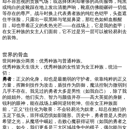
却不容忽视的贵族气场；或选择休闲却奢侈的高街服饰，纯黑
或纯白的皮靴踩在地上发出清脆声响，靴底仿佛能碾碎一切低
等存在的尊严。战斗时换上代表勇者族的纯红色铠甲，头盔遮
住半张脸，只露出一双黑眸与笔挺鼻梁，那红色如鲜血般醒
目，却也带着正义的炙热光芒——在战场上，它是我的盔甲；
在女王种族的女主人们面前，它不过是另一层可以被轻易剥去
的装饰。
世界的骨血
世间种族分两类：优秀种族与普通种族。
优秀种族天生强大，优秀种族的女性皆为女王种族，统治一
切：
勇者
：正义的化身，却也是最脆弱的守护者。依靠纯粹的正义
力量，挥舞剑技作为攻击，盾技作为防御，魔法控制力微弱到
几乎不存在。我见过的勇者大多是男性（如我自己），除了我
的姐姐外。他们实力、智力与颜值并存——高大英挺的身躯，
锐利的眼神，能在战场上瞬间逆转乾坤。但在女王种族面
前，"正义"往往化为敬畏：不会轻易沦为奴隶，却总在她们的
玉足下低头，崇拜或恐惧如影随形。历史中，勇者曾是人类的
希望之光，从魔塔中崛起，击败心魔获得证明（如我的勇者之
章）。如今，我们更多是三大区域战争中的棋子，偶尔能与女