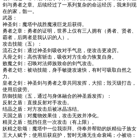
剑与勇者之章。后续经过了一系列复杂的命运经历，我来到现
在的家，骷一。
武器：
神圣剑：魔塔中战胜魔液巨龙后获得。
勇者之章：勇者的证明，世界上仅有三人拥有（勇者、贤者、
霸者，后两者是我认识的人）。
攻击技能（五）：
流石之剑：通过神圣剑吸收对手气息，使攻击更凌厉。
凡骨之剑：高伤害斩击，吸收对方生命力恢复自身。
败魔之剑：召唤对法师族致命的剑气攻击。
勇者之铠：被动技能，身手敏捷攻速快，有时可吸取自然之
力。
皇者之剑：神圣剑与勇者之章共同发挥，大招；毁灭级打击，
使用后疲劳。
防御技能（五，通过与身体融合的神圣盾发挥）：
反射之盾：直接反射对手攻击。
结晶之盾：对方攻击后被冰晶冻结。
天国之盾：对魔物效果佳，攻击无效并净化。
精灵之盾：抵挡任意一次攻击（有上限）。
妖精之歌颂：魔塔中一位我崇拜、侍奉并帮助的妖精仙子族女
王大人赋予；使用后获庇护，暂时无痛无生命衰竭；小被动：