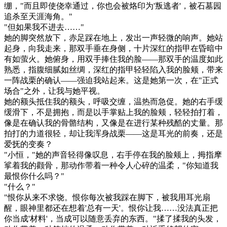
绷，"而且即使侥幸通过，你也会被烙印为'叛逃者'，被石墓园
追杀至天涯海角。"
"但如果我不进去……"
她的脚突然放下，赤足踩在地上，发出一声轻微的响声。她站
起身，向我走来，那双手垂在身侧，十片深红的指甲在昏暗中
有如萤火。她俯身，用双手捧住我的脸——那双手的温度如此
熟悉，指腹细腻如丝绸，深红的指甲轻轻陷入我的脸颊，带来
一阵战栗的确认——强迫我站起来。这是她第一次，在"正式
场合"之外，让我与她平视。
她的额头抵住我的额头，呼吸交缠，温热而急促。她的右手缓
缓滑下，不是拥抱，而是以手掌贴上我的脸颊，轻轻拍打着，
像是在确认我的骨骼结构，又像是在进行某种残酷的丈量。那
拍打的力道很轻，却让我浑身战栗——这是耳光的前奏，还是
爱抚的变奏？
"小恒，"她的声音轻得像叹息，右手停在我的脸颊上，拇指摩
挲着我的颧骨，那动作带着一种令人心碎的温柔，"你知道我
最恨你什么吗？"
"什么？"
"恨你从来不求饶。恨你每次被我踩在脚下，被我用耳光扇
醒，眼神里都还在想着'总有一天'。恨你让我……没法真正把
你当成'材料'，当成可以随意丢弃的东西。"揉了揉我的头发，