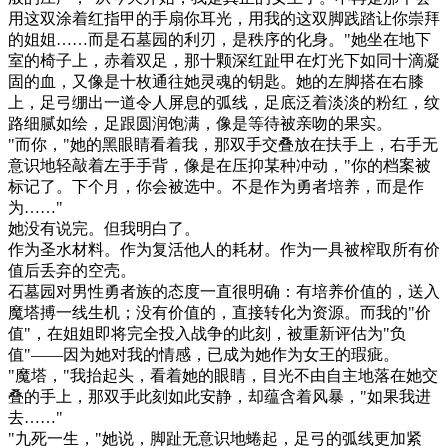
用这双涂着红指甲的手扇你耳光，用我的这双脚践踏让你崇拜
的姐姐……而是石墓园的利刃，是秩序的化身。"她坐在地下
室的椅子上，赤着双足，那十颗深红趾甲在灯光下如同十滴凝
固的血，又像是十枚通往她灵魂的钥匙。她的左脚搭在右膝
上，足弓绷出一道令人屏息的弧线，足底泛着淡淡的粉红，纹
路细腻如绘，足跟圆润饱满，像是等待被亲吻的果实。
"而你，"她的黑眼睛看着我，那双手交叠放在扶手上，右手无
意识地轻敲着左手手背，像是在压抑某种冲动，"你的档案被
标记了。下个月，你会被选中。不是作为勇者培养，而是作
为……"
她没有说完。但我明白了。
作为圣水材料。作为复活他人的耗材。作为一具被榨取所有价
值后丢弃的空壳。
石墓园对男性勇者族的态度一直很明确：有培养价值的，送入
魔塔搏一线生机；没有价值的，直接转化为资源。而我的"价
值"，在姐姐即将完全投入战争的此刻，被重新评估为"负
值"——因为她对我的情感，已成为她作为女王的瑕疵。
"魔塔，"我抬起头，看着她的眼睛，目光不由自主地落在她交
叠的手上，那双手此刻如此安静，却蕴含着风暴，"如果我进
去……"
"九死一生，"她说，脚趾无意识地蜷起，足弓的弧线更加紧