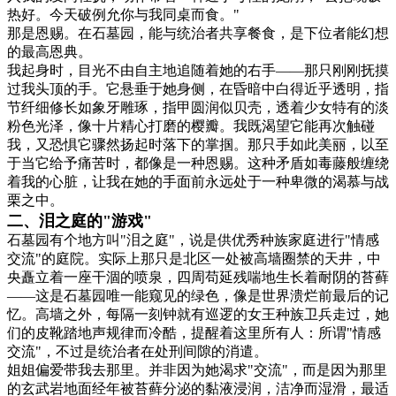
热好。今天破例允你与我同桌而食。"
那是恩赐。在石墓园，能与统治者共享餐食，是下位者能幻想
的最高恩典。
我起身时，目光不由自主地追随着她的右手——那只刚刚抚摸
过我头顶的手。它悬垂于她身侧，在昏暗中白得近乎透明，指
节纤细修长如象牙雕琢，指甲圆润似贝壳，透着少女特有的淡
粉色光泽，像十片精心打磨的樱瓣。我既渴望它能再次触碰
我，又恐惧它骤然扬起时落下的掌掴。那只手如此美丽，以至
于当它给予痛苦时，都像是一种恩赐。这种矛盾如毒藤般缠绕
着我的心脏，让我在她的手面前永远处于一种卑微的渴慕与战
栗之中。
二、泪之庭的"游戏"
石墓园有个地方叫"泪之庭"，说是供优秀种族家庭进行"情感
交流"的庭院。实际上那只是北区一处被高墙圈禁的天井，中
央矗立着一座干涸的喷泉，四周苟延残喘地生长着耐阴的苔藓
——这是石墓园唯一能窥见的绿色，像是世界溃烂前最后的记
忆。高墙之外，每隔一刻钟就有巡逻的女王种族卫兵走过，她
们的皮靴踏地声规律而冷酷，提醒着这里所有人：所谓"情感
交流"，不过是统治者在处刑间隙的消遣。
姐姐偏爱带我去那里。并非因为她渴求"交流"，而是因为那里
的玄武岩地面经年被苔藓分泌的黏液浸润，洁净而湿滑，最适