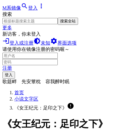
search
more_vert
M系镜像
登入
搜索
搜索全站
更多
新访客，你未登入
login
brightness_medium
settings
登入或注册
未知
界面选项
请使用你在镜像注册的密码喔～
注册
登入
歌筵畔 先安簟枕 容我醉时眠
首页
小说文字区
error
《女王纪元：足印之下》
《女王纪元：足印之下》