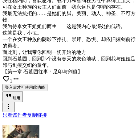
我性格内向，喜欢思考。战斗力和智商在男性中算得上顶尖，
可在女王种族的女主人们面前，我永远只是仰望的存在。
我最无法抗拒的……是她们的脚。美丽、动人、神圣、不可方
物。
我为侍奉女王姐姐们而生——这是我内心最深处的低语。
这就是我，小恒。
一个在女王种族的阴影下挣扎、崇拜、恐惧、却依旧握剑前行
的勇者。
而此刻，让我带你回到一切开始的地方——
回到石墓园，回到那个没有春天的灰色地狱，回到我与姐姐足
印与剑痕交织的童年。
【第一章 石墓园往事：足印与剑痕】
favorite_border
more_horiz
1
登入后才可使用此功能
format_quote
引用
more_vert
只看该作者
复制链接