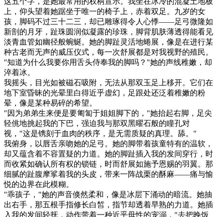
这五个字，是她最常用的权柄宣示。我坐在冰冷的混凝土地板
上，仰头望着她踞坐于唯一的椅子上，赤着双足。九岁的女
孩，脚码不过三十二三，却已雕琢得令人心悸——足弓微隆如
新剖的月牙，趾珠圆润似凝露的珍珠，脚背肌肤薄透得能看见
淡青血管如幽径般蜿蜒。她的脚趾灵活地蜷展，像是在进行某
种古老而无声的威压仪式，每一次舒展都是对我视野的殖民。
"知道为什么我要你用舌头侍奉我的脚吗？"她的声线稚嫩，却
淬着冰。
我摇头，目光如被磁石吸附，无法从那双玉足上移开。它们在
地下室昏昧的光晕里白得近乎虚幻，足跟处还泛着稚嫩的粉
晕，像是某种易碎的希望。
"因为弟弟生来便是要匍匐于姐姐脚下的，"她抬起右脚，足尖
轻佻地挑起我的下巴，强迫我与那双黑曜石般的瞳孔对
视，"这是镌刻于血肉的秩序，是无需质疑的真理。舔。"
我俯身，以唇舌亲吻她的足弓。她的脚带着孩童特有的温软，
却又蕴含着不容置疑的力道。她的脚趾插入我的发间穿行，时
而收紧如确认所有权的锁链，时而舒展如施予恩赐的羽翼。那
细腻的趾腹摩挲着我的头皮，带来一阵战栗的酥麻——痛与愉
悦的边界在此模糊。
"乖孩子，"她的声音倏然柔和，像是冰层下涌动的暗流。她抽
出右手，那五根手指修长白皙，指节却透着早熟的力道。她插
入我的发间轻抚，动作带着一种近乎母性的宠溺，"去把晚饭