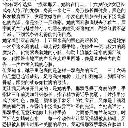
"你有两个选择，"搬家那天，她站在门口。十六岁的少女已长
成令人惊叹的尤物：身高一米七三，身形修长而健美，黑色的
长发披肩而下，发尾微微卷曲，小麦色的肌肤在灯光下泛着蜜
色的光泽，像是涂了一层釉彩。她的面容彻底脱去了稚气，眉
宇间英气与魅惑并存，纯黑色的瞳孔深邃如渊，烈焰红唇不怒
自威，下颌线条锋利得能割伤目光。
她穿着那双崭新的、十五厘米高的黑色高跟长靴——这是她第
一次穿这么高的鞋，却走得如履平地，仿佛生来便与权力的高
度契合。靴筒紧裹着她的小腿，勾勒出流畅如流水的腿部线
条；靴跟敲击地面的声音在走廊里回荡，像是某种权力的宣
告，一声声凿入我的心脏。
但我知道，靴子里包裹的是怎样一双完美的玉足——三十六码
的足型已趋近成熟，足弓高挺如桥，趾尖排列如珠，脚踝纤细
骨感，跟腱的线条如拉满的弓弦。
更让我无法移开目光的，是她的手。那双悬垂于身侧的手，手
指比三年前更加纤细修长，指节精致得近乎脆弱，十片指甲涂
成了深红色，像是十颗镶嵌于象牙上的红宝石，又像是十滴凝
固的葡萄酒，在昏暗中泛着妖异而神圣的光泽。当她说话时，
那双手会无意识地做出各种手势——时而舒展如兰花绽放，时
而轻点如蜻蜓点水——每一个动作都让我既渴望被其触碰，又
恐惧被其掴击时那种美丽的暴力。我记得那双手掌落在脸颊上