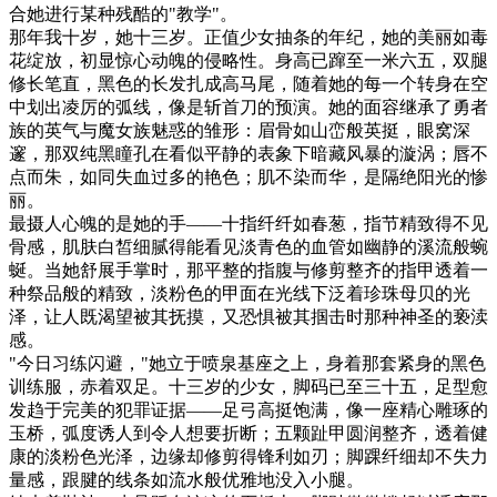
合她进行某种残酷的"教学"。
那年我十岁，她十三岁。正值少女抽条的年纪，她的美丽如毒
花绽放，初显惊心动魄的侵略性。身高已蹿至一米六五，双腿
修长笔直，黑色的长发扎成高马尾，随着她的每一个转身在空
中划出凌厉的弧线，像是斩首刀的预演。她的面容继承了勇者
族的英气与魔女族魅惑的雏形：眉骨如山峦般英挺，眼窝深
邃，那双纯黑瞳孔在看似平静的表象下暗藏风暴的漩涡；唇不
点而朱，如同失血过多的艳色；肌不染而华，是隔绝阳光的惨
丽。
最摄人心魄的是她的手——十指纤纤如春葱，指节精致得不见
骨感，肌肤白皙细腻得能看见淡青色的血管如幽静的溪流般蜿
蜒。当她舒展手掌时，那平整的指腹与修剪整齐的指甲透着一
种祭品般的精致，淡粉色的甲面在光线下泛着珍珠母贝的光
泽，让人既渴望被其抚摸，又恐惧被其掴击时那种神圣的亵渎
感。
"今日习练闪避，"她立于喷泉基座之上，身着那套紧身的黑色
训练服，赤着双足。十三岁的少女，脚码已至三十五，足型愈
发趋于完美的犯罪证据——足弓高挺饱满，像一座精心雕琢的
玉桥，弧度诱人到令人想要折断；五颗趾甲圆润整齐，透着健
康的淡粉色光泽，边缘却修剪得锋利如刃；脚踝纤细却不失力
量感，跟腱的线条如流水般优雅地没入小腿。