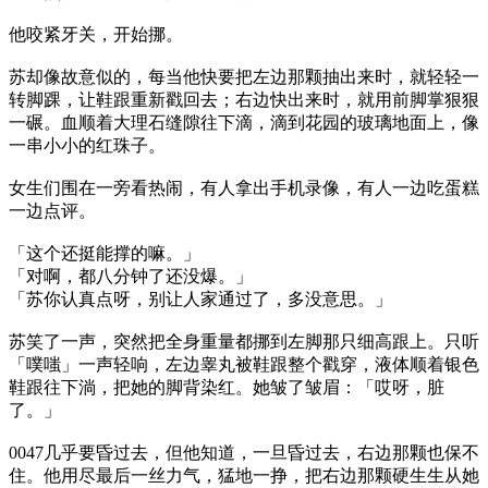
他咬紧牙关，开始挪。
苏却像故意似的，每当他快要把左边那颗抽出来时，就轻轻一
转脚踝，让鞋跟重新戳回去；右边快出来时，就用前脚掌狠狠
一碾。血顺着大理石缝隙往下滴，滴到花园的玻璃地面上，像
一串小小的红珠子。
女生们围在一旁看热闹，有人拿出手机录像，有人一边吃蛋糕
一边点评。
「这个还挺能撑的嘛。」
「对啊，都八分钟了还没爆。」
「苏你认真点呀，别让人家通过了，多没意思。」
苏笑了一声，突然把全身重量都挪到左脚那只细高跟上。只听
「噗嗤」一声轻响，左边睾丸被鞋跟整个戳穿，液体顺着银色
鞋跟往下淌，把她的脚背染红。她皱了皱眉：「哎呀，脏
了。」
0047几乎要昏过去，但他知道，一旦昏过去，右边那颗也保不
住。他用尽最后一丝力气，猛地一挣，把右边那颗硬生生从她