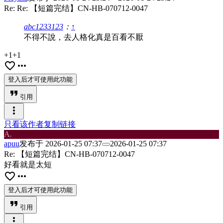
Re: Re: 【短篇完结】CN-HB-070712-0047
abc1233123
：
↑
不得不說，去人格化真是百看不厭
+1+1
favorite_border
more_horiz
登入后才可使用此功能
format_quote
引用
more_vert
只看该作者
复制链接
A
p
apuu
发布于
2026-01-25 07:37
2026-01-25 07:37
Re: 【短篇完结】CN-HB-070712-0047
好看就是太短
favorite_border
more_horiz
登入后才可使用此功能
format_quote
引用
more_vert