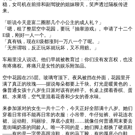
稳，女司机在前排和副驾驶的姐妹聊天，笑声透过隔板传进
来。
「听说今天是富二圈那几个小公主的成人礼？」
「嗯，租了整层空中花园，要玩『抽睾游戏』。申请了十二个
E级，刚好一人一个。」
「真有钱，现在E级都涨到一万八一个了呢。」
「无所谓啦，反正玩坏就玩坏，又不用赔。」
车厢里没人说话。他们早就被教育过：你们没有发言权，也没
有疼痛权。疼痛只是女性的娱乐附加品。
空中花园在255层。玻璃穹顶下。夜风被挡在外面，花园里开
满了真正的玫瑰——据说每朵都要上千块。灯光是暖黄色的，
像普通女孩十八岁生日派对该有的样子。长桌上摆着香槟、蛋
糕、水果塔，空气里混着花香和少女的香水味。
来参加派对的女生一共十二个，今天正好全部满十八岁。她们
穿着日常得不能再日常的衣服：小吊带、牛仔短裤、碎花连衣
裙、运动鞋、玛丽珍、厚底小皮鞋……就像任何普通周末要去
逛街喝奶茶的同龄人。唯一不同的是，她们脚上都换了硬底鞋
——有的是一字带高跟凉鞋，有的马丁靴，有的厚底小白鞋