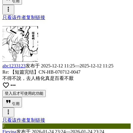
引用
more_vert
只看该作者
复制链接
abc1233123
发布于
2025-12-12 11:25
2025-12-12 11:25
Re: 【短篇完结】CN-HB-070712-0047
不得不說，去人格化真是百看不厭
favorite_border
more_horiz
登入后才可使用此功能
format_quote
引用
more_vert
只看该作者
复制链接
F
i
Fieyina
发布于
2026-01-24 23:24
2026-01-24 23:24