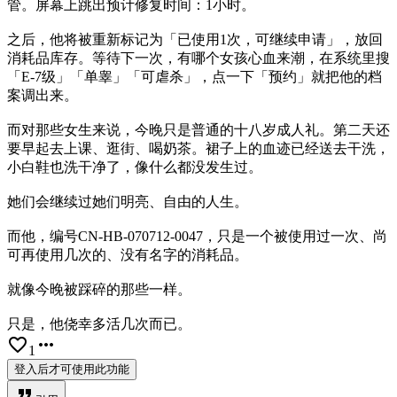
管。屏幕上跳出预计修复时间：1小时。
之后，他将被重新标记为「已使用1次，可继续申请」，放回
消耗品库存。等待下一次，有哪个女孩心血来潮，在系统里搜
「E-7级」「单睾」「可虐杀」，点一下「预约」就把他的档
案调出来。
而对那些女生来说，今晚只是普通的十八岁成人礼。第二天还
要早起去上课、逛街、喝奶茶。裙子上的血迹已经送去干洗，
小白鞋也洗干净了，像什么都没发生过。
她们会继续过她们明亮、自由的人生。
而他，编号CN-HB-070712-0047，只是一个被使用过一次、尚
可再使用几次的、没有名字的消耗品。
就像今晚被踩碎的那些一样。
只是，他侥幸多活几次而已。
favorite_border
more_horiz
1
登入后才可使用此功能
format_quote