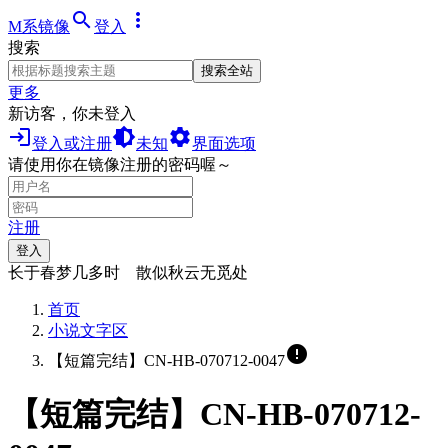
search
more_vert
M系镜像
登入
搜索
搜索全站
更多
新访客，你未登入
login
brightness_medium
settings
登入或注册
未知
界面选项
请使用你在镜像注册的密码喔～
注册
登入
长于春梦几多时 散似秋云无觅处
首页
小说文字区
error
【短篇完结】CN-HB-070712-0047
【短篇完结】CN-HB-070712-