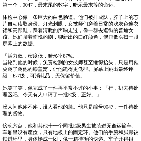
第一个，0047，最末尾的数字，暗示最末等的命运。
体检中心像一条巨大的白色肠道。他们被排成队，脖子上的芯
片自动读取身份。灯光刺眼，女技师们穿着日常的浅灰色连衣
裙和高跟鞋，踩着清脆的声响走过，像一群去逛街的普通女
孩。她们聊着昨晚的剧，聊新出的口红颜色，偶尔低头扫一眼
屏幕上的数据。
「活力低，密度低，畸形率87%。」
当轮到他的时候，负责检测的女技师甚至懒得抬头，只是用鞋
尖踢了踢他的膝盖窝，让他跪得更低些。屏幕上跳出最终评
级：E-7级，可消耗品，无保留价值。
她笑了笑，像完成了一件再平常不过的小事：「行，扔去待处
理区吧。今天有人申请了一批E级，正好。」
没人问他疼不疼，没人看他的脸。他只是编号0047，一件待处
理的货物。
傍晚六点，他和其他十一个同批E级男生被装进无窗运输车。
车厢里没有座位，只有地板上的固定环。他们的手腕和脚踝被
锁进环里，身体蜷成一团，像一箱待拆的快递。车子开得很