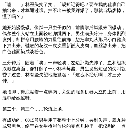
「嘘——」林歪头笑了笑，「规矩记得吧？要在我的鞋底自己
抽出来，才算通过哦。抽不出来被我踩爆了，那就当场废掉，
懂了吗？」
她开始慢慢碾。像踩一只虫子似的，前脚掌后脚跟来回碾动，
偶尔整个人站在上面轻轻弹跳两下。男生满头冷汗，身体剧烈
发抖，却拼命用腰胯的力量往前挪，想把睾丸从那只小白鞋底
下抽出来。鞋底的花纹一次次重新嵌入皮肉，血丝渗出来，把
白色鞋面染成淡粉色。
三分钟后，随着「噗」一声轻响，左边那颗先炸了。血和组织
液溅在桌面，像打翻了一小杯草莓酱。男生发出短促的尖叫就
昏了过去。林有些失望地撇撇嘴：「这么不经玩啊，才三分
钟。」
她抬脚，鞋底黏着一点碎肉，旁边的服务机器人立刻上前，用
湿巾给她擦鞋。
第二个、第三个……轮流上场。
有成功的。0015号男生用了整整十七分钟，哭到失声，睾丸肿
成紫黑色，终于在女生换脚放松的零点几秒里，把仅剩的一点