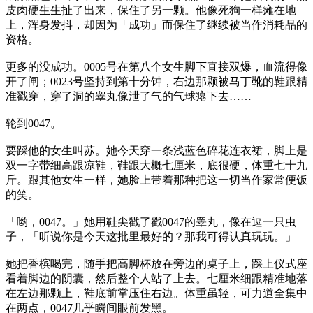
皮肉硬生生扯了出来，保住了另一颗。他像死狗一样瘫在地
上，浑身发抖，却因为「成功」而保住了继续被当作消耗品的
资格。
更多的没成功。0005号在第八个女生脚下直接双爆，血流得像
开了闸；0023号坚持到第十分钟，右边那颗被马丁靴的鞋跟精
准戳穿，穿了洞的睾丸像泄了气的气球瘪下去……
轮到0047。
要踩他的女生叫苏。她今天穿一条浅蓝色碎花连衣裙，脚上是
双一字带细高跟凉鞋，鞋跟大概七厘米，底很硬，体重七十九
斤。跟其他女生一样，她脸上带着那种把这一切当作家常便饭
的笑。
「哟，0047。」她用鞋尖戳了戳0047的睾丸，像在逗一只虫
子，「听说你是今天这批里最好的？那我可得认真玩玩。」
她把香槟喝完，随手把高脚杯放在旁边的桌子上，踩上仪式座
看着脚边的阴囊，然后整个人站了上去。七厘米细跟精准地落
在左边那颗上，鞋底前掌压住右边。体重虽轻，可力道全集中
在两点，0047几乎瞬间眼前发黑。