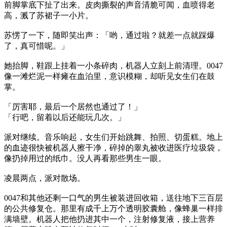
前脚掌底下扯了出来。皮肉撕裂的声音清脆可闻，血喷得老
高，溅了苏裙子一小片。
苏愣了一下，随即笑出声：「哟，通过啦？就差一点就踩爆
了，真可惜呢。」
她抬脚，鞋跟上挂着一小条碎肉，机器人立刻上前清理。0047
像一滩烂泥一样瘫在血泊里，意识模糊，却听见女生们在鼓
掌。
「厉害耶，最后一个居然也通过了！」
「行吧，留着以后还能玩几次。」
派对继续。音乐响起，女生们开始跳舞、拍照、切蛋糕。地上
的血迹很快被机器人擦干净，碎掉的睾丸被收进医疗垃圾袋，
像扔掉用过的纸巾。没人再看那些男生一眼。
凌晨两点，派对散场。
0047和其他还剩一口气的男生被装进回收箱，送往地下三百层
的公共修复仓。那里有成千上万个透明胶囊舱，像蜂巢一样排
满墙壁。机器人把他扔进其中一个，注射修复液，接上营养