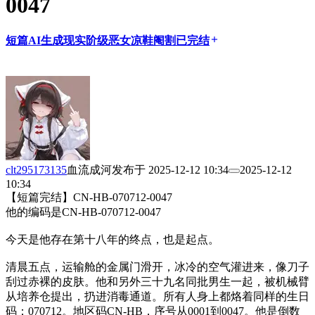
0047
短篇
AI生成
现实
阶级
恶女
凉鞋
阉割
已完结
add
clt295173135
血流成河
发布于
2025-12-12 10:34
2025-12-12
10:34
【短篇完结】CN-HB-070712-0047
他的编码是CN-HB-070712-0047
今天是他存在第十八年的终点，也是起点。
清晨五点，运输舱的金属门滑开，冰冷的空气灌进来，像刀子
刮过赤裸的皮肤。他和另外三十九名同批男生一起，被机械臂
从培养仓提出，扔进消毒通道。所有人身上都烙着同样的生日
码：070712。地区码CN-HB，序号从0001到0047。他是倒数