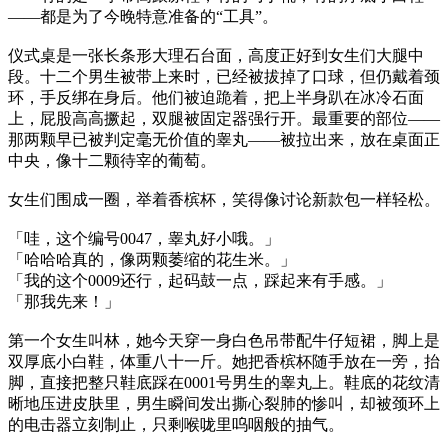
——都是为了今晚特意准备的“工具”。
仪式桌是一张长条形大理石台面，高度正好到女生们大腿中
段。十二个男生被带上来时，已经被拔掉了口球，但仍戴着颈
环，手反绑在身后。他们被迫跪着，把上半身趴在冰冷石面
上，屁股高高撅起，双腿被固定器强行开。最重要的部位——
那两颗早已被判定毫无价值的睾丸——被拉出来，放在桌面正
中央，像十二颗待宰的葡萄。
女生们围成一圈，举着香槟杯，笑得像讨论新款包一样轻松。
「哇，这个编号0047，睾丸好小哦。」
「哈哈哈真的，像两颗萎缩的花生米。」
「我的这个0009还行，起码鼓一点，踩起来有手感。」
「那我先来！」
第一个女生叫林，她今天穿一身白色吊带配牛仔短裙，脚上是
双厚底小白鞋，体重八十一斤。她把香槟杯随手放在一旁，抬
脚，直接把整只鞋底踩在0001号男生的睾丸上。鞋底的花纹清
晰地压进皮肤里，男生瞬间发出撕心裂肺的惨叫，却被颈环上
的电击器立刻制止，只剩喉咙里呜咽般的抽气。