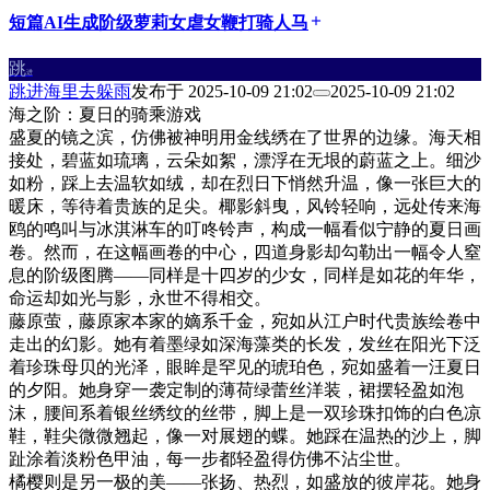
短篇
AI生成
阶级
萝莉
女虐女
鞭打
骑人马
add
跳
进
跳进海里去躲雨
发布于
2025-10-09 21:02
2025-10-09 21:02
海之阶：夏日的骑乘游戏
盛夏的镜之滨，仿佛被神明用金线绣在了世界的边缘。海天相
接处，碧蓝如琉璃，云朵如絮，漂浮在无垠的蔚蓝之上。细沙
如粉，踩上去温软如绒，却在烈日下悄然升温，像一张巨大的
暖床，等待着贵族的足尖。椰影斜曳，风铃轻响，远处传来海
鸥的鸣叫与冰淇淋车的叮咚铃声，构成一幅看似宁静的夏日画
卷。然而，在这幅画卷的中心，四道身影却勾勒出一幅令人窒
息的阶级图腾——同样是十四岁的少女，同样是如花的年华，
命运却如光与影，永世不得相交。
藤原萤，藤原家本家的嫡系千金，宛如从江户时代贵族绘卷中
走出的幻影。她有着墨绿如深海藻类的长发，发丝在阳光下泛
着珍珠母贝的光泽，眼眸是罕见的琥珀色，宛如盛着一汪夏日
的夕阳。她身穿一袭定制的薄荷绿蕾丝洋装，裙摆轻盈如泡
沫，腰间系着银丝绣纹的丝带，脚上是一双珍珠扣饰的白色凉
鞋，鞋尖微微翘起，像一对展翅的蝶。她踩在温热的沙上，脚
趾涂着淡粉色甲油，每一步都轻盈得仿佛不沾尘世。
橘樱则是另一极的美——张扬、热烈，如盛放的彼岸花。她身