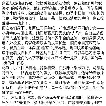
穿正红振袖改良裙，裙摆绣着金线波浪纹，象征着她“可驾驭
海浪”的尊贵身份。她的发髻高挽，簪着珊瑚珠花，耳坠是两
颗小小的珍珠，随她的动作轻轻摇晃。她手中握着一根细长的
马鞭，鞭梢缀着银铃，轻轻一晃，便发出清脆的声响，像在提
醒谁——她来了。
而在她们身下，是两位同样年纪、却命运截然不同的少女——
小野寺纱与远山雪。她们是藤原氏旁支的“人马”，自出生起便
被写入族谱附录，注定要成为本家千金的坐骑。她们身穿深灰
麻布奴役服，肩背缝着厚实的皮革护垫，腰间束着宽厚马鞍
带，臀后垂着一条象征“牲畜”的黑布尾。嘴里咬着银链缰绳，
双手套着皮质护爪，膝盖与手肘布满旧茧，脊背早已习惯弯曲
的弧度。她们的名字不被允许在正式场合提及，只以“萤的马”
“樱的马”代称。
此刻，纱正四肢着地，背负着萤，在沙滩上缓缓前行。马鞍是
特制的——贴合她脊背的弧度，以软羊皮缝制，边缘绣着藤原
家的三叶葵纹。脚蹬悬在两肋旁，银链垂落，随步伐轻轻晃
动。萤的赤足轻轻搭在脚蹬上，脚趾微蜷，像在抚摸一件珍爱
的玩具。纱的呼吸轻而急促，每一次挪动都小心翼翼，生怕颠
簸了背上的“神明”。
“纱，左边那朵浪花，像不像你去年在祠堂跪着时，掉进香炉
里的泪？”萤俯身，指尖轻挑纱的下巴，声音甜美如蜜，却带