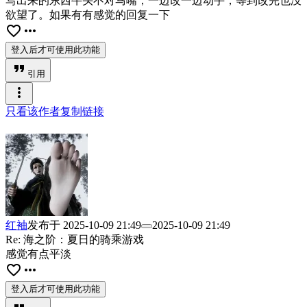
写出来的东西牛头不对马嘴，一边改一边动手，等到改完也没
欲望了。如果有有感觉的回复一下
favorite_border
more_horiz
登入后才可使用此功能
format_quote
引用
more_vert
只看该作者
复制链接
红袖
发布于
2025-10-09 21:49
2025-10-09 21:49
Re: 海之阶：夏日的骑乘游戏
感觉有点平淡
favorite_border
more_horiz
登入后才可使用此功能