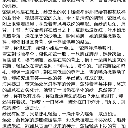
的机器。
萤满意地靠在鞍上，纱空出的双手缓缓举起那把绘有樱花纹样
的遮阳伞，稳稳撑在萤的头顶。伞下是清凉的阴翳，萤惬意地
闭上眼牵着缰绳，享受着海风与奴婢的奉献。而纱的后颈、肩
背、手臂，却完全暴露在烈日之下，皮肤迅速泛红，汗水如溪
流般滑落，滴在滚烫的沙地上，瞬间蒸腾。她的膝盖微微发
抖，却依旧挺直脊背，像一尊被供奉的祭品。
“雪，你也过来，给樱小姐遮一会儿。”萤懒洋洋地吩咐。
雪立刻弓腰举伞，樱也如萤一般，一只脚踩脚蹬，翻身跨坐，
裙摆翻飞，姿态娴雅。她靠在雪的背上，摘下一朵海风送来的
花瓣，轻轻放在雪的发间：“乖马儿，赏你的。”那花瓣轻如鸿
毛，却像一道烙印，刻在雪低垂的尊严上。雪的嘴角微微动了
动，却终究没有笑——她的笑，早已被训练成沉默。
海风拂过，带来远处冰淇淋车的铃声。萤舔着草莓冰棒，冰凉
的甜意在舌尖化开。她瞥了一眼仍在举伞的纱，忽然笑了：
“纱，你有没有觉得，你就像这海边的礁石？永远被浪打，却
还得撑着我。”她咬下一口冰棒，糖分在口中炸开，“所以，别
怨我骑你。这是命。”
纱没有回答，只是睫毛轻颤，一滴汗滑入嘴角，咸涩如泪。
远处，藤原家的游船缓缓靠岸，船头悬挂着三叶葵家纹，船身
漆成朱红，宛如从古画中驶来的神舟。萤轻轻跳下纱的背，拍