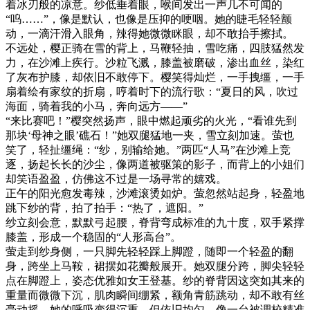
着冰刃般的凉意。纱低垂着眼，喉间发出一声几不可闻的
“呜……”，像是默认，也像是压抑的哽咽。她的睫毛轻轻颤
动，一滴汗滑入眼角，辣得她微微眯眼，却不敢抬手擦拭。
不远处，樱正骑在雪的背上，马鞭轻抽，雪吃痛，四肢猛然发
力，在沙滩上疾行。沙粒飞溅，膝盖被磨破，渗出血丝，染红
了灰布护膝，却依旧不敢停下。樱笑得灿烂，一手拽缰，一手
扇着绘有家纹的折扇，哼着时下的流行歌：“夏日的风，吹过
海面，骑着我的小马，奔向远方——”
“来比赛吧！”樱突然扬声，眼中燃起顽劣的火光，“看谁先到
那块‘母神之眼’礁石！”她双腿猛地一夹，雪立刻加速。萤也
笑了，轻扯缰绳：“纱，别输给她。”两匹“人马”在沙滩上竞
逐，扬起长长的沙尘，像两道被驱策的影子，而背上的小姐们
却笑语盈盈，仿佛这不过是一场寻常的嬉戏。
正午的阳光愈发毒辣，沙滩滚烫如炉。萤忽然站起身，轻盈地
跳下纱的背，拍了拍手：“热了，遮阳。”
纱立刻会意，默默弓起腰，脊背弯成标准的九十度，双手紧撑
膝盖，形成一个稳固的“人形高台”。
萤走到纱身侧，一只脚先轻轻踩上脚蹬，随即一个轻盈的翻
身，跨坐上马鞍，裙摆如花瓣般展开。她双腿分跨，脚尖轻轻
点在脚蹬上，姿态优雅如女王登基。纱的脊背因这突如其来的
重量而微微下沉，肌肉瞬间绷紧，额角青筋跳动，却不敢有丝
毫动摇。她的呼吸变得沉重，但依旧均匀，像一台被调校精准