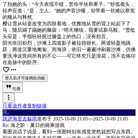
了拍她的头：“今天表现不错，赏你半块和果子。”纱低着头，
轻声应道：“是，主人。”她的声音沙哑，却带着一丝难以察觉
的顺从与释然。
樱让雪从站姿改变为四肢着地，优雅地从雪的背上站起下了
马，随后踢了踢她的脑袋：“明天继续，我要试新马鞍。”雪低
头应是，手指轻轻抚过膝盖上的伤口，没有怨言。
阳光依旧炽烈，沙滩上四道影子被拉得很长。两道轻盈地跳
跃，两道沉重地匍匐。而海浪，依旧一遍遍冲刷着沙滩，仿佛
要洗净这世间所有的不公——可它终究只是浪花，洗不去烙印
在血脉中的阶序。
favorite_border
more_horiz
登入后才可使用此功能
format_quote
引用
more_vert
只看该作者
复制链接
跳
进
跳进海里去躲雨
发布于
2025-10-09 21:05
2025-10-09 21:05
Re: 海之阶：夏日的骑乘游戏
看图说话了说是，看到一张图特别有感觉突然就想写点东西。