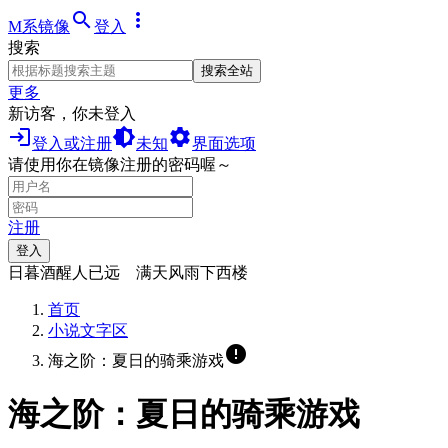
search
more_vert
M系镜像
登入
搜索
搜索全站
更多
新访客，你未登入
login
brightness_medium
settings
登入或注册
未知
界面选项
请使用你在镜像注册的密码喔～
注册
登入
日暮酒醒人已远 满天风雨下西楼
首页
小说文字区
error
海之阶：夏日的骑乘游戏
海之阶：夏日的骑乘游戏