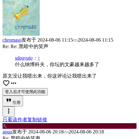
chromaso
发布于
2024-08-06 11:15
2024-08-06 11:15
Re: Re: 黑暗中的笑声
sdagyuio
：
↑
什么纳博科夫，你坛的文豪越来越多了
原文没让我喷出来，你这评论让我喷出来了
favorite_border
more_horiz
登入后才可使用此功能
format_quote
引用
more_vert
只看该作者
复制链接
A
p
apuu
发布于
2024-08-06 20:18
2024-08-06 20:18
Re: 黑暗中的笑声