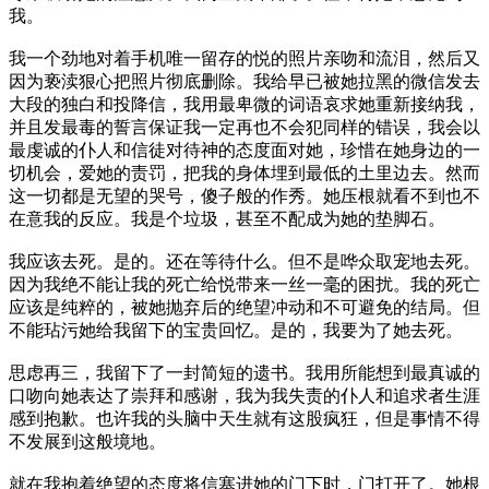
我。
我一个劲地对着手机唯一留存的悦的照片亲吻和流泪，然后又
因为亵渎狠心把照片彻底删除。我给早已被她拉黑的微信发去
大段的独白和投降信，我用最卑微的词语哀求她重新接纳我，
并且发最毒的誓言保证我一定再也不会犯同样的错误，我会以
最虔诚的仆人和信徒对待神的态度面对她，珍惜在她身边的一
切机会，爱她的责罚，把我的身体埋到最低的土里边去。然而
这一切都是无望的哭号，傻子般的作秀。她压根就看不到也不
在意我的反应。我是个垃圾，甚至不配成为她的垫脚石。
我应该去死。是的。还在等待什么。但不是哗众取宠地去死。
因为我绝不能让我的死亡给悦带来一丝一毫的困扰。我的死亡
应该是纯粹的，被她抛弃后的绝望冲动和不可避免的结局。但
不能玷污她给我留下的宝贵回忆。是的，我要为了她去死。
思虑再三，我留下了一封简短的遗书。我用所能想到最真诚的
口吻向她表达了崇拜和感谢，我为我失责的仆人和追求者生涯
感到抱歉。也许我的头脑中天生就有这股疯狂，但是事情不得
不发展到这般境地。
就在我抱着绝望的态度将信塞进她的门下时，门打开了。她根