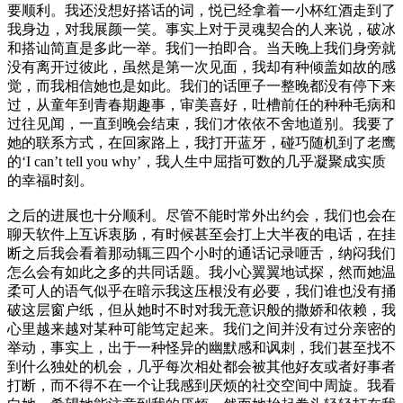
要顺利。我还没想好搭话的词，悦已经拿着一小杯红酒走到了
我身边，对我展颜一笑。事实上对于灵魂契合的人来说，破冰
和搭讪简直是多此一举。我们一拍即合。当天晚上我们身旁就
没有离开过彼此，虽然是第一次见面，我却有种倾盖如故的感
觉，而我相信她也是如此。我们的话匣子一整晚都没有停下来
过，从童年到青春期趣事，审美喜好，吐槽前任的种种毛病和
过往见闻，一直到晚会结束，我们才依依不舍地道别。我要了
她的联系方式，在回家路上，我打开蓝牙，碰巧随机到了老鹰
的‘I can’t tell you why’，我人生中屈指可数的几乎凝聚成实质
的幸福时刻。
之后的进展也十分顺利。尽管不能时常外出约会，我们也会在
聊天软件上互诉衷肠，有时候甚至会打上大半夜的电话，在挂
断之后我会看着那动辄三四个小时的通话记录咂舌，纳闷我们
怎么会有如此之多的共同话题。我小心翼翼地试探，然而她温
柔可人的语气似乎在暗示我这压根没有必要，我们谁也没有捅
破这层窗户纸，但从她时不时对我无意识般的撒娇和依赖，我
心里越来越对某种可能笃定起来。我们之间并没有过分亲密的
举动，事实上，出于一种怪异的幽默感和讽刺，我们甚至找不
到什么独处的机会，几乎每次相处都会被其他好友或者好事者
打断，而不得不在一个让我感到厌烦的社交空间中周旋。我看