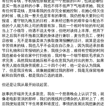
有任何零钱，手机钱包余额更是一个抢眼的0.00，也就是哪怕
是买一瓶水这样的小事，我也不得不低声下气地请求她。我没
有任何零花钱，意味着我的生存完全被她控制，在她心情欠佳
的时候，饿上我一整天也是常有的事情。我仍然每天要到公司
报道，遵守朝九晚五的日程，本来经过数年的艰辛奋斗配合不
俗的个人能力和上司的青眼有加，我在一个相对年轻的年纪就
当上了小领导，待遇不说太夸张，但绝对谈得上丰厚。然而下
班之后我不得不拖着沉重的身体进行兼职，麦当劳员工，便利
店收银，无不是靠贩卖体力换取微薄报酬的活计。就算是这份
辛苦得来的钱，我也几乎不会花在自己身上，因为我还承担着
节日礼物和日常报销的义务。我很少休息，难得有空暇的时间
我也被命令留在家中打扫收拾，我对每一个细节都吹毛求疵力
求完美，虽然我知道她压根不会在意我为此付出的努力。如果
有旁人能在我身旁观察上二十四个小时，他一定会认为我疯
了。但是我没有疯，就像她提醒过我的那样，我毫无保留地奉
献和自我作贱，都是我自己选的道路。
但还是让我从最开始说起罢。
故事的开端并无太多新意。我在一个慈善晚会上认识了悦，就
像老电影里演的那样，我们的视线跨过嘈杂的人群对上了，然
后我便知道我下半生将要和谁度过。事情的发展比我想象的还