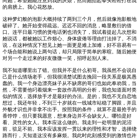
向她，希望她能注意到我的厌烦，然而她抬起拳头轻轻打在我
的肩膀上。我心花怒放。
这种梦幻般的泡影大概持续了两到三个月，然后就像泡影般地
破碎了。她开始变得疏远。迟迟不回的消息，略显敷衍的借
口。连平日最习惯的煲电话粥也消失了，我试着提起几次想和
她说话，都被她以工作烦心、身体疲倦等理由打法掉了。不消
说，在这种情况下想见上她一面更是难上加难，好不容易有一
个场合能和她说上两句话，却只局限于简单的寒暄。随后她便
对另一个走过来的好友微微一笑，招呼起别人来。
我不知道哪里出了错。但我并不是什么初哥。我虽然不会说自
己是什么情场老手，但我很清楚试图去挽回一段关系是极其愚
蠢的。我一个身边漂亮妹子从不缺席的哥们也如此奉劝我，当
然，不需要他叼着烟来一套故作高明的分析，我也知道面对类
似的情况，选择放手才是最好的办法。是的，我也不无自恋地
想过，我还年轻，不到三十岁就在一线城市站稳了脚跟，并且
外貌才识也并非拿不出手。按照我的条件，就算不是最抢手的
香饽饽，但只要我愿意，想来身边并不会缺女人。哪怕是好
看、灵性的女人。我本应这么做的。我走到一处明显的泥沼
前，驻足不前。我本应该发挥一贯以来的理性和才智，选择绕
路而行，天知道这没有多麻烦。我此时此刻感受到的激情也许