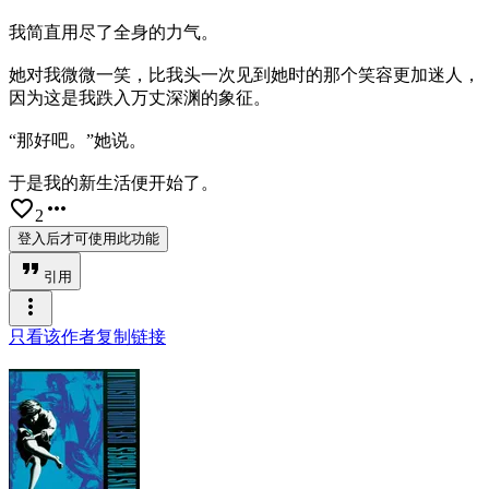
我简直用尽了全身的力气。
她对我微微一笑，比我头一次见到她时的那个笑容更加迷人，
因为这是我跌入万丈深渊的象征。
“那好吧。”她说。
于是我的新生活便开始了。
favorite_border
more_horiz
2
登入后才可使用此功能
format_quote
引用
more_vert
只看该作者
复制链接