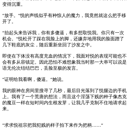
变得沉重。
“放手。“悦的声线似乎有种惊人的魔力，我竟然就这么把手移
开了。
“抬起头来告诉我，你有多傻逼，有多想取悦我。你只有一次
机会。“悦松开了踩在我脸上的脚，还嫌弃地用我的脸面蹭了
几下鞋底的灰尘，随后重新坐回了沙发之中。
即使在下体没有高度充血的情况下，我面对悦的表现可能也不
会有多从容镇定。因此恐怕不难想象我当时那一大串可以说是
语无伦次结结巴巴，丢脸至极的发言。
“证明给我看啊，傻逼。“她说。
我的眼神在房间里搜寻了几秒，最后目光落到了悦腿边的手机
上。我有了一个荒唐的想法，而且这个淫荡下贱的种子像杰克
的魔豆一样在短时间内生根发芽，让我几乎克制不住地请求起
来。
“求求悦祖宗把我犯贱的样子拍下来作为把柄……“