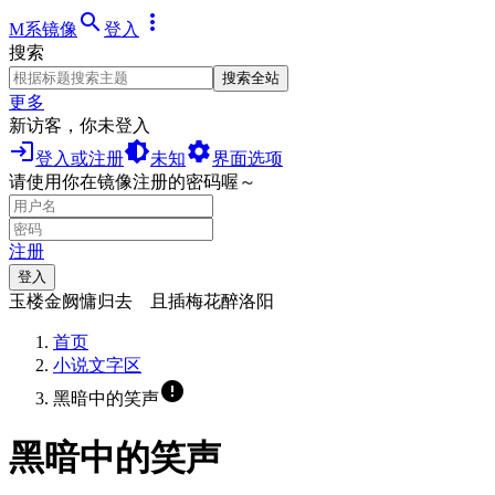
search
more_vert
M系镜像
登入
搜索
搜索全站
更多
新访客，你未登入
login
brightness_medium
settings
登入或注册
未知
界面选项
请使用你在镜像注册的密码喔～
注册
登入
玉楼金阙慵归去 且插梅花醉洛阳
首页
小说文字区
error
黑暗中的笑声
黑暗中的笑声