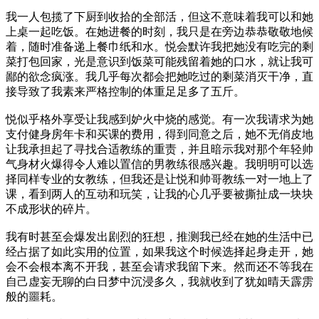
我一人包揽了下厨到收拾的全部活，但这不意味着我可以和她
上桌一起吃饭。在她进餐的时刻，我只是在旁边恭恭敬敬地候
着，随时准备递上餐巾纸和水。悦会默许我把她没有吃完的剩
菜打包回家，光是意识到饭菜可能残留着她的口水，就让我可
鄙的欲念疯涨。我几乎每次都会把她吃过的剩菜消灭干净，直
接导致了我素来严格控制的体重足足多了五斤。
悦似乎格外享受让我感到妒火中烧的感觉。有一次我请求为她
支付健身房年卡和买课的费用，得到同意之后，她不无俏皮地
让我承担起了寻找合适教练的重责，并且暗示我对那个年轻帅
气身材火爆得令人难以置信的男教练很感兴趣。我明明可以选
择同样专业的女教练，但我还是让悦和帅哥教练一对一地上了
课，看到两人的互动和玩笑，让我的心几乎要被撕扯成一块块
不成形状的碎片。
我有时甚至会爆发出剧烈的狂想，推测我已经在她的生活中已
经占据了如此实用的位置，如果我这个时候选择起身走开，她
会不会根本离不开我，甚至会请求我留下来。然而还不等我在
自己虚妄无聊的白日梦中沉浸多久，我就收到了犹如晴天霹雳
般的噩耗。