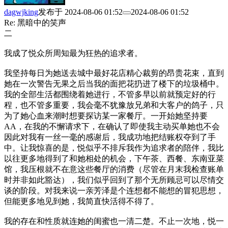
dagwjking
发布于
2024-08-06 01:52
2024-08-06 01:52
Re: 黑暗中的笑声
二
我成了悦众所周知最为狂热的追求者。
我坚持每日为她送去城中最好花店精心裁剪的昂贵花束，直到
她在一次警告无果之后当我的面把花扔进了楼下的垃圾桶中。
我的全部生活都围绕着她进行，不管多早以前就预定好的行
程，也不管多重要，我会毫不犹豫放兄弟和大客户的鸽子，只
为了她心血来潮时想要探访某一家餐厅。一开始她坚持要
AA，在我的不懈请求下，在确认了即使我主动买单她也不会
因此对我有一丝一毫的感谢后，我成功地把结账权夺到了手
中。让我惊喜的是，悦似乎不排斥我作为追求者的陪伴，我比
以往更多地得到了和她相处的机会，下午茶、西餐、东南亚菜
馆，我压根就不在意这些餐厅的消费（尽管在月末我检查账单
时并非如此豁达），我们似乎回到了那个无所顾忌可以尽情交
谈的阶段。对我来说一亲芳泽是个连想都不能想的冒犯思想，
但能更多地见到她，我简直快活得不得了。
我的存在和性质就连她的闺蜜也一清二楚。不止一次地，悦一