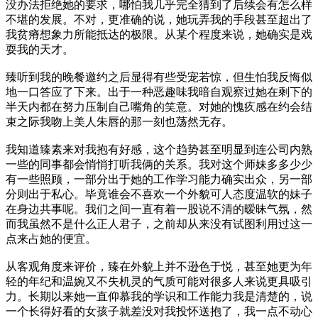
没办法拒绝她的要求，哪怕我几乎完全猜到了后续会有怎么样
不堪的发展。不对，更准确的说，她玩弄我的手段甚至超出了
我贫瘠想象力所能抵达的极限。从某个程度来说，她确实是戏
耍我的天才。
臻听到我的晚餐邀约之后显得有些受宠若惊，但生怕我反悔似
地一口答应了下来。出于一种恶趣味我暗自观察过她在剩下的
半天内都在努力压制自己嘴角的笑意。对她的愧疚感在约会结
束之际我吻上美人朱唇的那一刻也荡然无存。
我知道臻素来对我抱有好感，这个趋势甚至明显到连公司内熟
一些的同事都会悄悄打听我俩的关系。我对这个师妹多多少少
有一些照顾，一部分出于她的工作学习能力确实出众，另一部
分则出于私心。毕竟谁会不喜欢一个外貌可人态度温软的妹子
在身边共事呢。我们之间一直有着一股说不清的暧昧气氛，然
而我虽然不是什么正人君子，之前却从来没有试图利用过这一
点来占她的便宜。
从客观角度来评价，臻在外貌上并不逊色于悦，甚至她更为年
轻的年纪和温婉又不失机灵的气质可能对很多人来说更具吸引
力。长期以来她一直仰慕我的学识和工作能力我是清楚的，说
一个长得好看的女孩子就差没对我投怀送抱了，我一点不动心