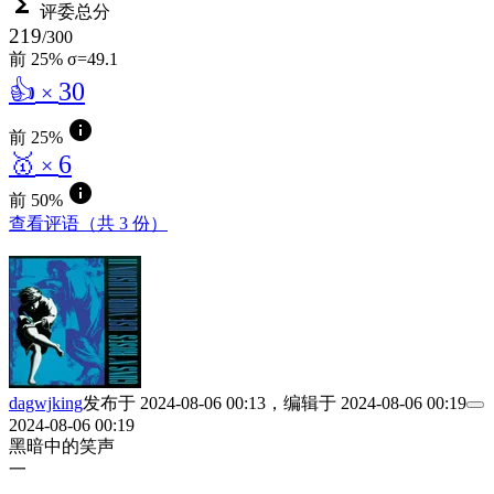
functions
评委总分
219
/300
前 25%
σ=49.1
👍
30
×
info
前 25%
🥇
6
×
info
前 50%
查看评语（共 3 份）
dagwjking
发布于
2024-08-06 00:13
，编辑于
2024-08-06 00:19
2024-08-06 00:19
黑暗中的笑声
一