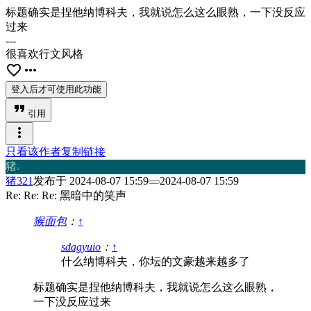
标题确实是捏他纳博科夫，我就说怎么这么眼熟，一下没反应
过来
---
很喜欢行文风格
favorite_border
more_horiz
登入后才可使用此功能
format_quote
引用
more_vert
只看该作者
复制链接
猪
3
猪321
发布于
2024-08-07 15:59
2024-08-07 15:59
Re: Re: Re: 黑暗中的笑声
猴面包
：
↑
sdagyuio
：
↑
什么纳博科夫，你坛的文豪越来越多了
标题确实是捏他纳博科夫，我就说怎么这么眼熟，
一下没反应过来