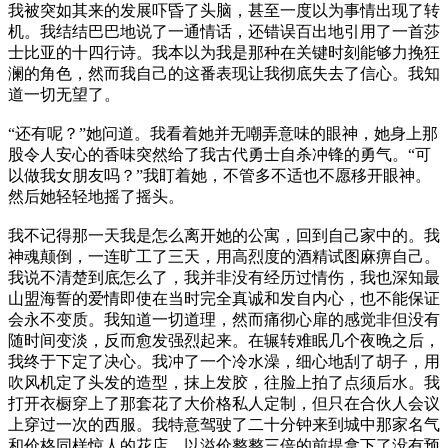
我被突如其来的发展吓昏了头脑，甚至一度以为事情出现了转
机。我结结巴巴地说了一通情话，还错误百出地引用了一首莎
士比亚的十四行诗。我本以为我是那种在关键时刻能够力挽狂
澜的角色，然而我自己的这番表现让我彻底失去了信心。我知
道一切无望了。
“还有呢？”她问道。我看着她并无嘲弄意味的眼神，她身上那
股令人安心的香味突然给了我古代勇士自杀冲锋的勇气。“可
以做我女朋友吗？”我盯着她，不管多不适也不愿移开眼神。
然后她轻轻地摇了摇头。
我不记得那一天我是怎么离开她的公寓，回到自己家中的。我
神魂颠倒，一连旷工了三天，用高烈度的酒精试图麻痹自己。
我说不清楚到底怎么了，我并非没有经历过情伤，我也深知最
山盟海誓的爱情即使在当时完全真诚和发自内心，也不能保证
会永不变质。我知道一切道理，然而痛彻心扉的感觉非但没有
随时间变淡，反而愈发强烈起来。在辗转难眠几个夜晚之后，
我终于下定了决心。我冲了一个冷水澡，细心地刮了胡子，用
吹风机定了头发的造型，抹上发胶，往脸上拍了点须后水。我
打开衣橱穿上了那套花了大价格私人定制，但只在合伙人会议
上穿过一次的西服。我特意驾驶了二十分钟来到城中那家名气
和价格同样惊人的花店，以溢价整整三倍的前提拿下了没有预