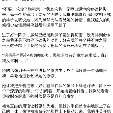
“不要，求你了悦祖宗，”我哀求着，无师自通地给她磕起头
来。每一个都磕出了结实的声响，我推测她喜欢我用这副下贱
的样子去取悦她，因为虽然无法看见她的神情，但我磕头的时
候很少被轻易叫停就很能说明问题了。
过了好一阵子，虽然已经感到脖子发酸得厉害，没有得到命令
之前我还是不敢停下磕头的动作，好在我即将坚持不住之际，
一只鞋子踩上了我的后脑，把我的头死死固定在了地板上。
“明明是个恶心猥琐的家伙，居然还煞有介事地追求我，真让
我反胃啊……“
悦的话像刀子一样插进我的胸膛中，然而我只是一个劲地附
和，卑微地道歉乞求她的原谅。
她让我把头侧过来，好让鞋底在我的侧脸上肆意踩踏，留下一
个个深深的鞋印。“手别闲着，开始撸管给我看，我倒想看看
你被踩在脚底下的时候是不是真的会发情。“
粗俗直白的用语让我更加为难。但我的手仍然老实地摸上了自
己的下体，像悦祖宗命令地那样上下撸动起来。我的呼吸开始