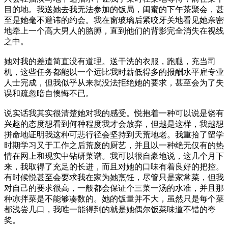
目的地。我送她去我无法参加的饭局，闺蜜的下午茶聚会，甚
至是她毫不避讳的约会。我在窗玻璃后紧咬牙关地看见她亲密
地牵上一个高大男人的胳膊，直到他们的背影完全消失在视线
之中。
她对我的差遣简直没有道理。送干洗的衣服，跑腿，充当司
机，这些任务都能以一个远比我时薪低得多的报酬水平雇专业
人士完成，但我似乎从来就没法拒绝她的要求，甚至会为了失
误和疏忽暗自懊悔不已。
说实话我其实很清楚她对我的感受。悦抱着一种可以说是饶有
兴趣的态度想看到何种程度我才会放弃，但越是这样，我越想
拼命地证明我这种可悲行径会坚持到天荒地老。我重拾了留学
时期学习又于工作之后荒废的厨艺，并且以一种绝无仅有的热
情在网上和现实中钻研菜谱。我可以很自豪地说，这几个月下
来，我取得了充足的长进，而且对她的口味有着良好的把控。
有时候悦甚至会要求我在家为她烹饪，尽管只是家常菜，但我
对自己的要求很高，一般都会保证个三菜一汤的水准，并且那
种凉拌菜是不能够凑数的。她的饭量并不大，虽然只是每个菜
都浅尝几口，我唯一能得到的就是她偶尔饭菜味道不错的夸
奖。