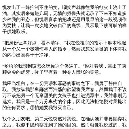
悦发出了一阵抑制不住的笑。嘲笑声就像往我的欲火上浇上了
油。其实后来短短几周，无情的摄像头就记录了下来不知道多
少种我的丑态，但悦最喜欢的把戏还是用最早的这一段视频作
为要挟，让我一次次地突破自己的底线，展示最下贱可耻的样
子供她取乐。
“把身份证拿好点，看不清字。“我在悦祖宗的指示下麻木地服
从一个又一个极端侮辱人的指令，然而我愈发坚挺的下体将我
的内心出卖得干干净净。
“哈哈哈我想到该怎么玩你这个傻逼了。“悦对着我，露出了两
颗尖尖的虎牙，眸子里有着一种令人慌张的笑意。
我应当坦白，在一切荒谬和罪恶的事端之下，我属于咎由自
取。我放纵我那卑鄙然而浩荡的欲望将我席卷，然而我千不该
万不该把另一个无辜甜美的女孩子也扯进泥潭中，我并非别无
选择。我只是一个万分卑劣的个体，因此无法拒绝悦对我提出
的任何要求，哪怕她要我毁灭自己。
找个女朋友吧。第二天悦突然对我说。在确认她并非要抛弃我
之后，我似乎隐约察觉到了她的目的。然而就像我说过的，我