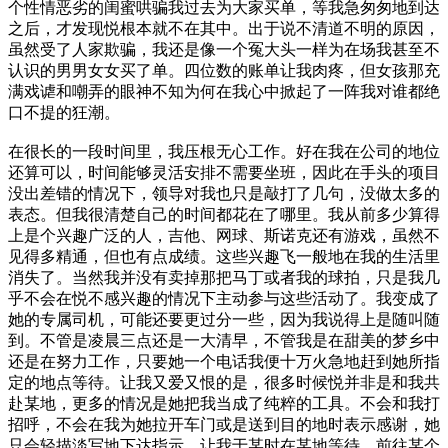
个性情恶劣的闺蜜哄骗我过去为大家买单，等我急匆匆地到达
之后，才发现悦根本就不在其中。出于说不清道不明的原因，
虽然受了人家欺骗，我还是像一个冤大头一样为在场我甚至不
认识的男男女女买了单。四位数的账单让我肉疼，但女孩那充
满戏谑和嘲弄的眼神不知为何在我心中掀起了一阵我对谁都绝
口不提的狂潮。
在很长的一段时间里，我压根无心工作。好在我在公司的地位
还算可以，时间能够灵活安排不需要坐班，因此在手头的项目
没出差错的情况下，领导对我也只是敲打了几句，没做太多的
表态。但我很清楚自己的时间都花在了哪里。我从前多少算得
上是个兴趣广泛的人，吉他、网球、斯诺克还有游戏，虽然不
见得多精通，但也有点成绩。这些兴趣飞一般地在我的生活里
消失了。当然我并没有卖掉那把马丁或者我的球拍，只是我几
乎不会在悦不感兴趣的情况下主动参与这些活动了。我变成了
她的专属司机，可能还要更过分一些，因为我说得上是随叫随
到。不管是凌晨三点还是一大清早，不管我是在甜美的梦乡中
还是在努力工作，只要她一个电话我便十万火急地赶到她所指
定的地点等待。让我又爱又恨的是，很多时候悦并非是和我共
赴某地，更多的情况是她把我当成了纯粹的工具。不会和我打
招呼，不会在我为她拉开车门或是送到目的地时表示感谢，她
只会轻描淡写地下达指示，让我于某时在某地等待，前往某个