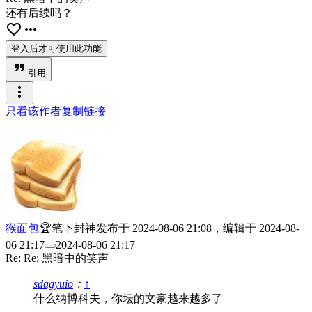
还有后续吗？
favorite_border
more_horiz
登入后才可使用此功能
format_quote
引用
more_vert
只看该作者
复制链接
猴面包
🏆笔下封神
发布于
2024-08-06 21:08
，编辑于
2024-08-
06 21:17
2024-08-06 21:17
Re: Re: 黑暗中的笑声
sdagyuio
：
↑
什么纳博科夫，你坛的文豪越来越多了