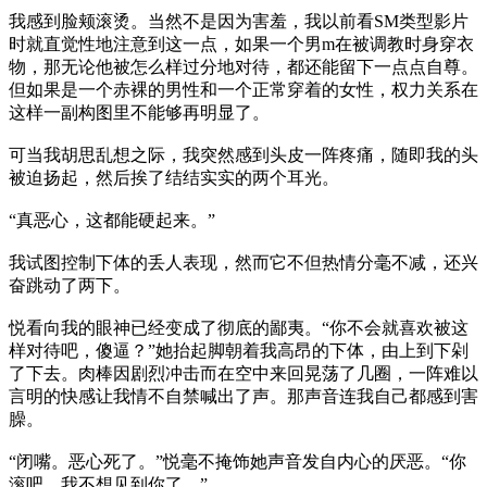
我感到脸颊滚烫。当然不是因为害羞，我以前看SM类型影片
时就直觉性地注意到这一点，如果一个男m在被调教时身穿衣
物，那无论他被怎么样过分地对待，都还能留下一点点自尊。
但如果是一个赤裸的男性和一个正常穿着的女性，权力关系在
这样一副构图里不能够再明显了。
可当我胡思乱想之际，我突然感到头皮一阵疼痛，随即我的头
被迫扬起，然后挨了结结实实的两个耳光。
“真恶心，这都能硬起来。”
我试图控制下体的丢人表现，然而它不但热情分毫不减，还兴
奋跳动了两下。
悦看向我的眼神已经变成了彻底的鄙夷。“你不会就喜欢被这
样对待吧，傻逼？”她抬起脚朝着我高昂的下体，由上到下剁
了下去。肉棒因剧烈冲击而在空中来回晃荡了几圈，一阵难以
言明的快感让我情不自禁喊出了声。那声音连我自己都感到害
臊。
“闭嘴。恶心死了。”悦毫不掩饰她声音发自内心的厌恶。“你
滚吧，我不想见到你了。”