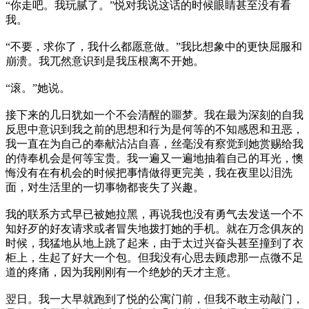
“你走吧。我玩腻了。”悦对我说这话的时候眼睛甚至没有看
我。
“不要，求你了，我什么都愿意做。”我比想象中的更快屈服和
崩溃。我兀然意识到是我压根离不开她。
“滚。”她说。
接下来的几日犹如一个不会清醒的噩梦。我在最为深刻的自我
反思中意识到我之前的思想和行为是何等的不知感恩和丑恶，
我一直在为自己的奉献沾沾自喜，丝毫没有察觉到她赏赐给我
的侍奉机会是何等宝贵。我一遍又一遍地抽着自己的耳光，懊
悔没有在有机会的时候把事情做得更完美，我在夜里以泪洗
面，对生活里的一切事物都丧失了兴趣。
我的联系方式早已被她拉黑，再说我也没有勇气去发送一个不
知好歹的好友请求或者冒失地拨打她的手机。就在万念俱灰的
时候，我猛地从地上跳了起来，由于太过兴奋头甚至撞到了衣
柜上，生起了好大一个包。但我没有心思去顾虑那一点微不足
道的疼痛，因为我刚刚有一个绝妙的天才主意。
翌日。我一大早就跑到了悦的公寓门前，但我不敢主动敲门，