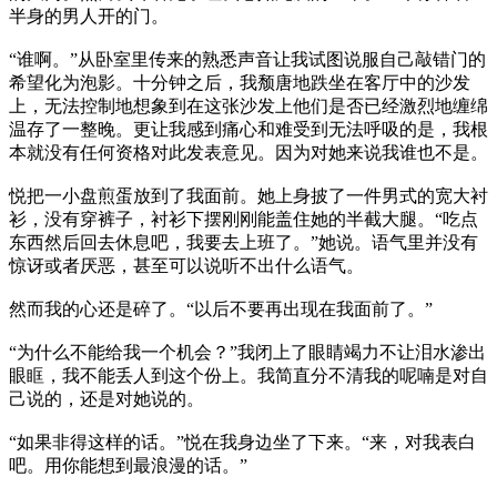
半身的男人开的门。
“谁啊。”从卧室里传来的熟悉声音让我试图说服自己敲错门的
希望化为泡影。十分钟之后，我颓唐地跌坐在客厅中的沙发
上，无法控制地想象到在这张沙发上他们是否已经激烈地缠绵
温存了一整晚。更让我感到痛心和难受到无法呼吸的是，我根
本就没有任何资格对此发表意见。因为对她来说我谁也不是。
悦把一小盘煎蛋放到了我面前。她上身披了一件男式的宽大衬
衫，没有穿裤子，衬衫下摆刚刚能盖住她的半截大腿。“吃点
东西然后回去休息吧，我要去上班了。”她说。语气里并没有
惊讶或者厌恶，甚至可以说听不出什么语气。
然而我的心还是碎了。“以后不要再出现在我面前了。”
“为什么不能给我一个机会？”我闭上了眼睛竭力不让泪水渗出
眼眶，我不能丢人到这个份上。我简直分不清我的呢喃是对自
己说的，还是对她说的。
“如果非得这样的话。”悦在我身边坐了下来。“来，对我表白
吧。用你能想到最浪漫的话。”