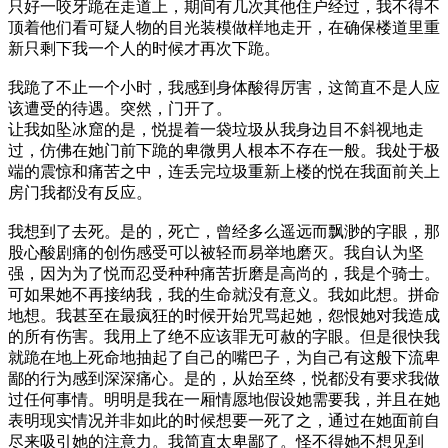
只好一咬牙跪在走道上，期间有几次其他住户经过，我不得不
顶着他们看可疑人物的目光装模做样地走开，在确保楼道里重
新只剩下我一个人的时候才再次下跪。
我跪了不止一个小时，我感到身体酸得厉害，这简直不是人应
该遭受的待遇。突然，门开了。
让我如坠冰窟的是，悦提着一袋垃圾从我身边目不斜视地走
过，仿佛在她门前下跪的卑微男人根本不存在一般。我处于极
端的震惊和痛苦之中，连丢完垃圾重新上楼的悦在我面前关上
房门我都没有反应。
我想到了去死。是的，死亡，曾经多么遥远而飘渺的字眼，那
股心酸剧痛的创伤感受可以被轻而易举地磨灭。我自认为坚
强，因为为了悦而忍受种种痛苦折磨是高尚的，我是个骑士。
可如果她不再接纳我，我的生命就没有意义。我如此想。拼命
地想。我甚至在最疯狂的时候开始咒骂起她，怨恨她对我造成
的所有伤害。我用上了绝不应该罪无可赦的字眼。但是很快我
就跪在地上死命地抽起了自己的嘴巴子，为自己有这般下流卑
鄙的行为感到深深痛心。是的，从始至终，悦都没有要求我做
过任何事情。明明是我在一厢情愿地假设她需要我，并且在她
表明现实情况并非如此的时候想要一死了之，通过在她面前自
尽来吸引她的注意力。我简直太卑鄙了。怪不得她不想见到