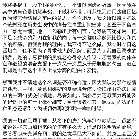
我将要揭开一段尘封的回忆，一个难以启齿的故事，因为我在
其中的角色是如此卑劣、下贱和不堪，可我绝无使用这段回忆
作为我悲惨结局之辩白的意思。恰恰相反，我之所以愿意把这
个该封死在历史尘埃中的痛苦往事重新挖出来，甚至于不留余
力（事无巨细）地一一勾勒出所有细节，这等痛苦宛如用一把
不足以致命的剃刀在割我的肉，每一次都能唤起无比惊人和真
实的疼痛。但我有我的理由，我不得不这么做。我今时今日这
番坦白，也不是为了寻求他人的谅解，而是为了我自己灵魂的
得救。是的，尽管我的灵魂恶心得令人作呕，尽管我的肉体在
它和欲望的混合支配下一次又一次屈从于最肮脏的勾当，但它
们却是出于这个世界上最崇高的理由：爱情。
然而我并不清楚这个名词是否准确合适，因为我认为那种感情
是迷恋、臣服、爱意和嫉妒的复杂混合体，恐怕没有办法用简
单的一两句就交代清楚。尽管如此，我会尽力还原我力所能及
的记忆中的每一个微小细节，至于读者在其中窥见到的我的种
种丑态还请引以为戒切勿再犯和我一样的过错。
我的一切都已属于她，从名下的房产汽车到存款现金，虽然不
能说这些东西加起来的价值有多么大，但足以说明我的处境：
尽管看起来光鲜亮丽，我的处境早已大不如前。我身上甚至没