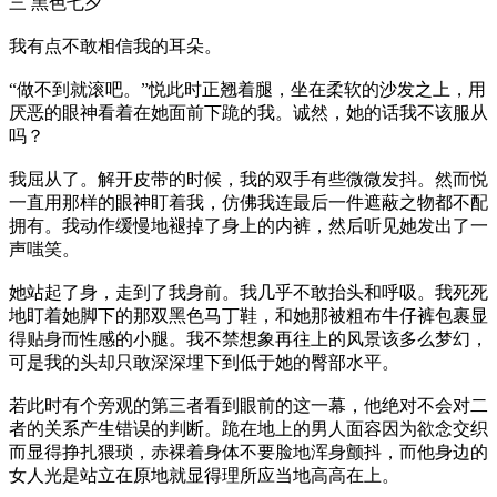
三 黑色七夕
我有点不敢相信我的耳朵。
“做不到就滚吧。”悦此时正翘着腿，坐在柔软的沙发之上，用
厌恶的眼神看着在她面前下跪的我。诚然，她的话我不该服从
吗？
我屈从了。解开皮带的时候，我的双手有些微微发抖。然而悦
一直用那样的眼神盯着我，仿佛我连最后一件遮蔽之物都不配
拥有。我动作缓慢地褪掉了身上的内裤，然后听见她发出了一
声嗤笑。
她站起了身，走到了我身前。我几乎不敢抬头和呼吸。我死死
地盯着她脚下的那双黑色马丁鞋，和她那被粗布牛仔裤包裹显
得贴身而性感的小腿。我不禁想象再往上的风景该多么梦幻，
可是我的头却只敢深深埋下到低于她的臀部水平。
若此时有个旁观的第三者看到眼前的这一幕，他绝对不会对二
者的关系产生错误的判断。跪在地上的男人面容因为欲念交织
而显得挣扎猥琐，赤裸着身体不要脸地浑身颤抖，而他身边的
女人光是站立在原地就显得理所应当地高高在上。