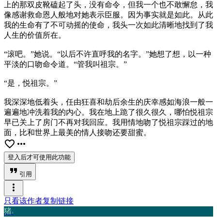
上的那双皮靴磕起了头，没有命令，但我一个也不敢懈怠，我
像感谢救命恩人般地对她表示臣服。因为事实就是如此。从此
我的生命有了不可动摇的使命，我头一次如此清晰地找到了我
人生的价值所在。
“滚吧。”她说。“以后不许直呼我的名字。”她想了想，以一种
平淡的口吻命令道。“管我叫祖宗。”
“是，悦祖宗。”
我深深地低着头，任由狂喜和劫后余生的庆幸感如海浪一般一
遍遍地冲洗着我的内心。我在地上跪了很久很久，哪怕悦祖宗
早已关上了房门不再对我回应。我用情地吻了悦祖宗踩过的地
面，比和世界上最美的情人接吻还要甜蜜。
favorite_border
more_horiz
登入后才可使用此功能
format_quote
引用
more_vert
只看该作者
复制链接
猪
3