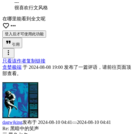
---
很喜欢行文风格
在哪里能看到全文呢
favorite_border
more_horiz
登入后才可使用此功能
format_quote
引用
more_vert
只看该作者
复制链接
贪婪极端
于
2024-08-08 19:00
发布了一篇评语，请前往页面顶
部查看。
dagwjking
发布于
2024-08-10 04:41
2024-08-10 04:41
Re: 黑暗中的笑声