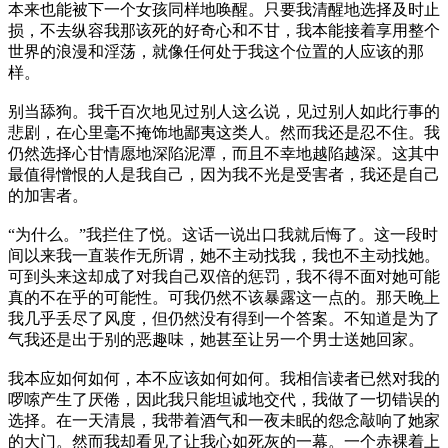
本来也能被下一个女孩同样地唤醒。只要我清醒地选择及时止
损，不去纵容我那该死的好奇心和不甘，我本能接着享用整个
世界的浪漫和淫荡，就像任何处于我这个位置的人应该的那
样。
别当舔狗。我千百次地见过别人这么说，见过别人如此行事的
悲剧，在心里毫不掩饰地鄙夷这类人。然而我还是忍不住。我
仍然选择心甘情愿地深陷泥潭，而且不幸地越陷越深。这其中
最值得憎恨的人是我自己，因为我不光是受害者，我还是自己
的加害者。
“为什么。”我拦住了悦。这话一说出口我就后悔了。这一段时
间以来我一直装作无所谓，她不主动找我，我也不主动找她。
可到头来这却成了对我自己双倍的惩罚，我不得不面对她可能
真的不在乎的可能性。可我仍然不该暴露这一点的。那天晚上
我几乎丢尽了风度，但仍然没有得到一个答案。不知道是为了
气我还是出于别的恶趣味，她甚至让另一个男士送她回家。
我本应如何如何，本不应该如何如何。我相信读者已然对我的
啰嗦产生了厌倦，因此我只能坦诚地交代，我做了一切错误的
选择。在一天清晨，我带着酒气和一夜未眠的怨念敲响了她家
的大门。然而我却看见了让我心如死灰的一幕。一个赤裸着上